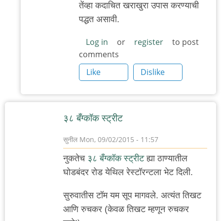
तेंव्हा कदाचित खराखुरा उपास करण्याची
प्रश्न
पद्धत असावी.
by
'न'वी
Log in
or
register
to post
comments
बाजू
Like
Dislike
३८ बँग्कॉक स्ट्रीट
सुनील
Mon, 09/02/2015 - 11:57
नुकतेच
३८ बँग्कॉक स्ट्रीट
ह्या ठाण्यातील
घोडबंदर रोड येथिल रेस्टॉरन्टला भेट दिली.
सुरुवातीस टॉम यम सूप मागवले. अत्यंत तिखट
आणि रुचकर (केवळ तिखट म्हणून रुचकर