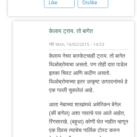
ब्रेड
Like
Dislike
by
गवि
केलाय ट्राय. तो बागेत
गवि
Mon, 16/02/2015 - 14:53
In
केलाय नेचर बास्केटचाही ट्राय. तो बागेत
reply
थिओब्रोमाचा असतो. पण तोही दात पाडेल
to
इतका चिवट आणि कठीण असतो.
बागेत
थिओब्रोमाच्या इतर उत्कृष्ट उत्पादनांमधे हे
by
एक गल्ली चुकलेलं आहे.
सुनील
आता नेबाच्या शाखांमधे अमेरिकन बेगेल
(की बागेल) अशा नावाचे पाव आले आहेत,
रिंगसारखे. (बहुधा) कोणी घेत नाहीत म्हणून
एक दिवस त्याचेच गार्लिक टोस्ट करुन