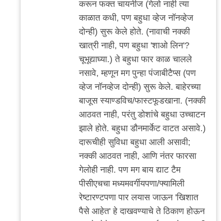
करून फक्त चायनीज (गेलो नाही त्या
काळात कधी, पण बहुधा व्हेज नॉनव्हेज
दोन्ही) सुरू केले होते. (नावाची नक्की
खात्री नाही, पण बहुधा 'शाओ लिन'?
चूभूद्याघ्या.) ते बहुधा फार काळ चालले
नसावे, म्हणून मग पुन्हा पंजाबीटैप्स (पण
व्हेज नॉनव्हेज दोन्ही) सुरू केले. बाहेरच्या
बाजूस स्याण्डविच/फास्टफूडखाना. (नक्की
आठवत नाही, परंतु डोशांचे बहुधा उच्चाटन
झाले होते. बहुधा डौनमार्केट वाटत असावे.)
दारूचीही सुविधा बहुधा आली असावी;
नक्की आठवत नाही, आणि नंतर फारसा
गेलोही नाही. पण मग बाय द्याट टैम
पीसीएचचा मध्यमवर्गीयपणा/फ्यामिली
रेष्टारण्टपणा पार लयास जाऊन 'खिशात
पैसे आहेत' हे दाखवण्याचे ते ठिकाण होऊन