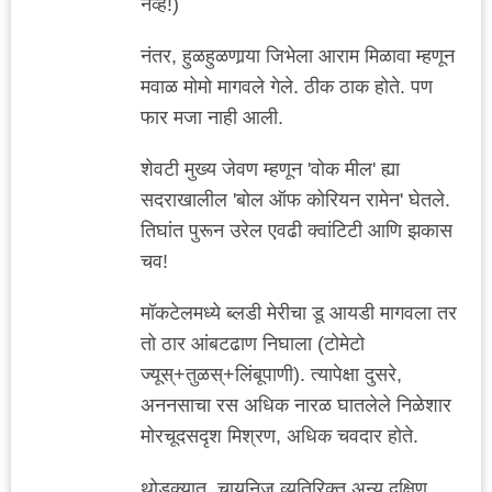
नव्हे!)
नंतर, हुळहुळणार्‍या जिभेला आराम मिळावा म्हणून
मवाळ मोमो मागवले गेले. ठीक ठाक होते. पण
फार मजा नाही आली.
शेवटी मुख्य जेवण म्हणून 'वोक मील' ह्या
सदराखालील 'बोल ऑफ कोरियन रामेन' घेतले.
तिघांत पुरून उरेल एवढी क्वांटिटी आणि झकास
चव!
मॉकटेलमध्ये ब्लडी मेरीचा डू आयडी मागवला तर
तो ठार आंबटढाण निघाला (टोमेटो
ज्यूस्+तुळस्+लिंबूपाणी). त्यापेक्षा दुसरे,
अननसाचा रस अधिक नारळ घातलेले निळेशार
मोरचूदसदृश मिश्रण, अधिक चवदार होते.
थोडक्यात, चायनिज व्यतिरिक्त अन्य दक्षिण