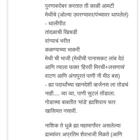
कोथरूड
पुरणाबरोबर करतात ती काळी आमटी
च्या
मेथीचे (ओल्या उपरण्यावर/पंच्यावर थापलेलं)
by
- थालीपीठ
विषारी
तांदळाची खिचडी
वडापाव
वांग्याचं भरीत
कळण्याच्या भाकरी
मेथी ची भाजी (मेथीची पानासकट लांब देठं
आणि त्याला फक्त 'हिरवी मिरची+लसणाचं'
वाटण आणि अंगापुरतं पाणी नी मीठ बस)
- ह्या पदार्थांच्या खानदेशी व्हर्जनस ला तोडचं
नाही.... व्वा व्वा, पाणी सुटलं तोंडाला.
गोडाच्या बाबतीत 'मांडे' ह्याशिवाय फार
खासियत नसावी.
नाशिक ते धुळे ह्या महामार्गांवर असलेल्या
ढाब्यांवर अप्रतिम शेवभाजी मिळते (आणि