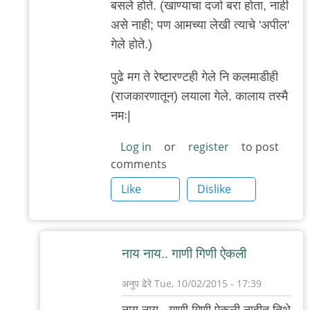
बसले होते. (खाण्याचा दर्जा बरा होता, नाही
असे नाही; पण आमच्या लेखी त्याचे 'अपील'
गेले होते.)
पुढे मग ते रेष्टारण्टही गेले नि कलमाडीही
(राजकारणातून) लयाला गेले. कालाय तस्मै
नमः|
Log in
or
register
to post
comments
Like
Dislike
नाय नाय.. गाणी गिणी ऐकली
अनुप ढेरे
Tue, 10/02/2015 - 17:39
In
नाय नाय.. गाणी गिणी ऐकली नाहीत तिथे