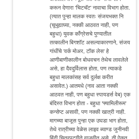
करून देणारा 'चिटचॅट' नावाचा विभाग होता.
(त्यात पुन्हा मालक स्वतः संजयभक्त नि
(चूभूद्याघ्या, नक्की आठवत नाही, पण
बहुधा) युवक काँग्रेसचे पुण्यातील
तत्कालीन बिगशॉट असल्याकारणाने, संजय
गांधींचे 'वर्क मोअर, टॉक लेस' हे
आणीबाणीकालीन बोधवचन तेथेच लावलेले
असे, हा दैवदुर्विलास होता, पण त्याकडे
बहुधा मालकांसह सर्व दुर्लक्ष करीत
असावेत.) आतमधे (नाव आता नक्की
आठवत नाही, पण बहुधा स्पायडर्स वेब) एक
बंदिस्त विभाग होता - बहुधा 'फ्यामिलीरूम'
कन्सेप्ट असावी, पण नक्की खात्री नाही.
मागच्या बाजूस पुन्हा एक उघडा भाग होता,
तेथे रात्रीच्या वेळेस लाइव ब्याण्ड जुनीनवी
हिंदी चित्रपटगीते वाजवीत असे, ती ऐकत