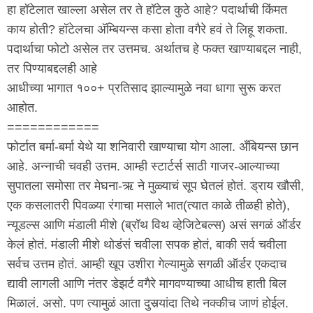
हा हॉटेलात खाल्ला असेल तर ते हॉटेल कुठे आहे? पदार्थाची किंमत
काय होती? हॉटेलचा अ‍ॅम्बियन्स कसा होता वगैरे हवं ते लिहू शकता.
पदार्थाचा फोटो असेल तर उत्तमच. अर्थातच हे फक्त खाण्याबद्दल नाही,
तर पिण्याबद्दलही आहे
आधीच्या भागात १००+ प्रतिसाद झाल्यामुळे नवा धागा सुरू करत
आहोत.
============
फोर्टात बर्मा-बर्मा येथे या शनिवारी खाण्याचा योग आला. अँबियन्स छान
आहे. अन्नाची चवही उत्तम. आम्ही स्टार्टर्स साठी गाजर-आल्याच्या
सुपातला समोसा तर मेघना-ऋ ने मुळ्याचं सूप घेतलं होतं. ड्राय खौसी,
एक कसलातरी पिवळ्या रंगाचा मसाले भात(त्यात काळे तीळही होते),
न्यूडल्स आणि मंडाली मीशे (ब्रॉथ विथ व्हेजिटेबल्स) असं सगळं ऑर्डर
केलं होतं. मंडाली मीशे थोडंसं चवीला सपक होतं, बाकी सर्व चवीला
सर्वच उत्तम होतं. आम्ही खूप उशीरा गेल्यामुळे सगळी ऑर्डर एकदाच
द्यावी लागली आणि नंतर डेझर्ट वगैरे मागवण्याच्या आधीच हाती बिल
मिळालं. असो. पण त्यामुळं आता दुसर्‍यांदा तिथे नक्कीच जाणं होईल.