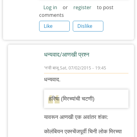
Log in
or
register
to post
comments
Like
Dislike
धन्यवाद/आणखी प्रश्न
'न'वी बाजू
Sat, 07/02/2015 - 19:45
In
धन्यवाद.
reply
to
हरिषा (मिरच्यांची चटणी)
इराणी/
मध्य-
यावरून आणखी एक अवांतर शंका:
पूर्व
by
कोलंबियन एक्स्चेंजपूर्वी चिनी लोक मिरच्या
नंदन