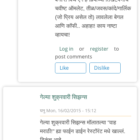
ट्राय.
चवीष्ट ऑमलेट, तीळ/जवस/कांदे/गार्लिक
तो
(जो प्रिय असेल तो) लावलेला बेगल
बागेत
आणि कॉफी.. अहाहा! काय नाष्टा
by
व्हायचा!
गवि
Log in
or
register
to
post comments
Like
Dislike
गेल्या शुक्रवारी सिझन्स
घनु
Mon, 16/02/2015 - 15:12
गेल्या शुक्रवारी सिझन्स मॉलातल्या "वाह
मराठी!" ह्या फाईन डाईन रेस्टॉरंट मधे खाल्लं.
ठिकंच आहे,