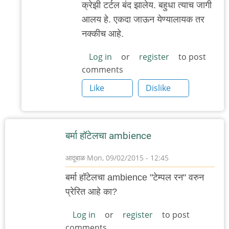
क्रेझी टर्टल बंद झालेय. बहुधा त्याच जागी
reply
आलय हे. एकदा जाऊन येण्यालायक तर
to
नक्कीच आहे.
कुठेशी
आहे
Log in
or
register
to post
comments
हो
हे?
Like
Dislike
क्रेझी
by
गवि
बर्मा हॉटेलचा ambience
आदूबाळ
Mon, 09/02/2015 - 12:45
बर्मा हॉटेलचा ambience "टेम्पल रन" वरुन
प्रेरित आहे का?
Log in
or
register
to post
comments