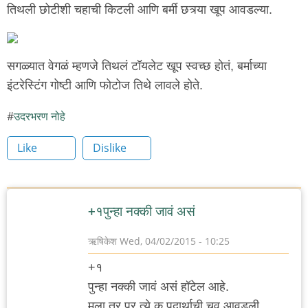
तिथली छोटीशी चहाची किटली आणि बर्मी छत्र्या खूप आवडल्या.
सगळ्यात वेगळं म्हणजे तिथलं टॉयलेट खूप स्वच्छ होतं, बर्माच्या
इंटरेस्टिंग गोष्टी आणि फोटोज तिथे लावले होते.
उदरभरण नोहे
Like
Dislike
+१पुन्हा नक्की जावं असं
ऋषिकेश
Wed, 04/02/2015 - 10:25
+१
पुन्हा नक्की जावं असं हॉटेल आहे.
मला तर प्र त्ये क पदार्थाची चव आवडली.