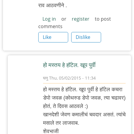
राव आठवणीने .
Log in
or
register
to post
comments
Like
Dislike
हो मस्तय हे हॉटेल. खूप पुर्वी
घनु
Thu, 05/02/2015 - 11:34
In
हो मस्तय हे हॉटेल. खूप पुर्वी हे हॉटेल कचरा
reply
डेपो जवळ (कोथरुड डेपो जवळ, त्या चढावर)
to
होतं, ते दिवस आठवले :)
कर्वे
खानदेशी जेवण कमालीचं चवदार असतं. त्यांचे
रोड
मसाले तर लाजवाब.
ला
शेवभाजी