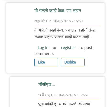
मी गेलेलो काही वेळा. पण लहान
अनुप ढेरे
Tue, 10/02/2015 - 15:50
In
मी गेलेलो काही वेळा. पण लहान होतो तेव्हा.
reply
लक्षात राहण्यासारखं काही वाटलं नाही.
to
डेक्कनला
Log in
or
register
to post
comments
असलेल्या
(कै)
Like
Dislike
पूना
by
गवि
'पीसीएच'...
'न'वी बाजू
Tue, 10/02/2015 - 17:27
In
पूना कॉफी हाउसच्या नक्की कोणत्या