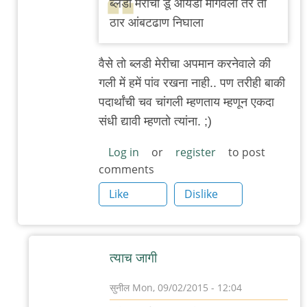
ब्लडी मेरीचा डू आयडी मागवला तर तो
बँग्कॉक
ठार आंबटढाण निघाला
स्ट्रीट
by
वैसे तो ब्लडी मेरीचा अपमान करनेवाले की
सुनील
गली में हमें पांव रखना नाही.. पण तरीही बाकी
पदार्थांची चव चांगली म्हणताय म्हणून एकदा
संधी द्यावी म्हणतो त्यांना. ;)
Log in
or
register
to post
comments
Like
Dislike
त्याच जागी
सुनील
Mon, 09/02/2015 - 12:04
In