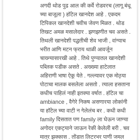
अगदी थोड पुढ आल की कर्वे रोडवरच (लागू बंधू
च्या बाजूला ) हॉटेल खानदेश आहे . एकदम
टिपिकल खानदेशी चवीच जेवण मिळत . थोड
तिखट अमळ मसालेदार . झणझणीत चव असते .
तिथली खानदेशी पद्धतीची शेव भाजी , वांग्याच
भरीत आणि मटन फ्राय थाळी आवर्जून
चाख्न्यासारखी आहे . तिथे पुण्यातल खानदेशी
पब्लिक पडीक असते . अख्ख्या हाटेलात
अहिराणी भाषा ऐकू येते . गल्ल्यावर एक मोठ्या
पोटाचा मालक बसलेला असतो . त्याला हसताना
कधीच पाहिलं नाही इतक्या वर्षात . हॉटेल चा
ambiance , वैगेरे निकष असणारया लोकांनी
या हॉटेल च्या वाटी न गेलेलंच बर . कधी कधी
family दिसतात पण family ला घेऊन जाण्या
अगोदर एकट्याने जाऊन रेकी केलेली बरी . चव
मात्र झक्कास . तोंडात लिटरभर पाणी जमल