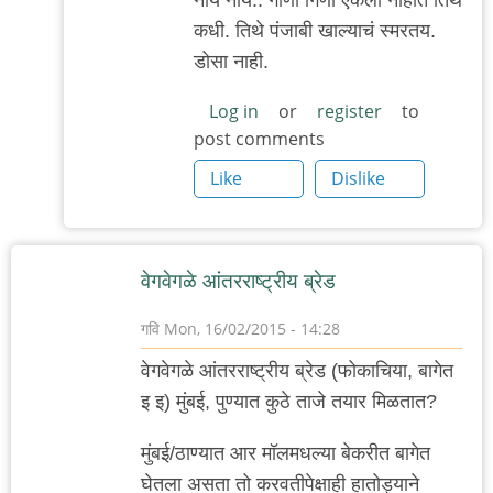
reply
कधी. तिथे पंजाबी खाल्याचं स्मरतय.
to
डोसा नाही.
'पीसीएच'...
by
Log in
or
register
to
post comments
'न'वी
बाजू
Like
Dislike
वेगवेगळे आंतरराष्ट्रीय ब्रेड
गवि
Mon, 16/02/2015 - 14:28
वेगवेगळे आंतरराष्ट्रीय ब्रेड (फोकाचिया, बागेत
इ इ) मुंबई, पुण्यात कुठे ताजे तयार मिळतात?
मुंबई/ठाण्यात आर मॉलमधल्या बेकरीत बागेत
घेतला असता तो करवतीपेक्षाही हातोड्याने