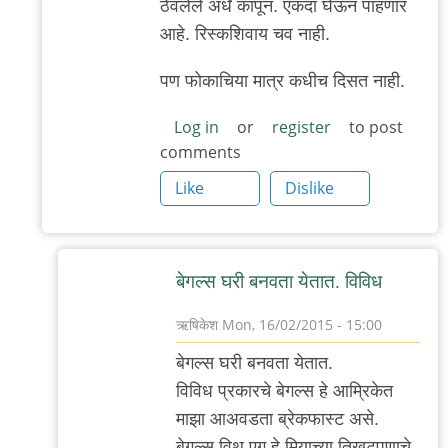
ठेवलेले अर्धे कापून. एकदा घेऊन पाहणार
आहे. रिस्कशिवाय चव नाही.
पण फोकाचिया मात्र कधीच दिसत नाही.
Log in
or
register
to post
comments
Like
Dislike
बेगल्स घरी बनवता येतात. विविध
ऋषिकेश
Mon, 16/02/2015 - 15:00
In
बेगल्स घरी बनवता येतात.
reply
विविध प्रकारचे बेगल्स हे आम्रिकेत
to
माझा आअवडता ब्रेकफास्ट असे.
केलाय
बेगल्स विथ एग हे मिर्‍याच्या तिखटपणाचे