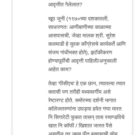
reply
आवृत्तीत गेलेलात?
to
मी
खूप जुनी (१९७०च्या दशकातली,
गेलेलो
साधारणतः आणीबाणीच्या काळाच्या
काही
आसपासची, जेव्हा मालक श्री. सुरेश
वेळा.
कलमाडी हे युवक काँग्रेसचे कार्यकर्ते आणि
पण
संजय गांधीभक्त होते), झटॅकीकरण
लहान
होण्यापूर्वीची आवृत्ती पाहिली/अनुभवली
by
आहेत काय?
अनुप
तेव्हा 'पीसीएच' हे एक छान, त्यातल्या त्यात
ढेरे
क्लासी पण तरीही मध्यमवर्गीय असे
रेष्टारण्ट होते. समोरच्या दर्शनी भागात
कॉलेजतरुणांना उघड्या हवेत गप्पा मारत
नि सिगारेटी फुकत तासन् तास स्याण्डविचे
खात नि कॉफी / खिशात जास्त पैसे
असतील तर ज्यूस पीत बसण्याची सोय