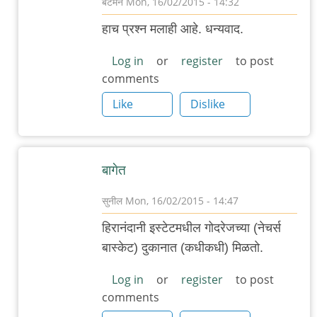
बॅटमॅन
Mon, 16/02/2015 - 14:32
In
हाच प्रश्न मलाही आहे. धन्यवाद.
reply
to
Log in
or
register
to post
comments
वेगवेगळे
आंतरराष्ट्रीय
Like
Dislike
ब्रेड
by
गवि
बागेत
सुनील
Mon, 16/02/2015 - 14:47
In
हिरानंदानी इस्टेटमधील गोदरेजच्या (नेचर्स
reply
बास्केट) दुकानात (कधीकधी) मिळतो.
to
वेगवेगळे
Log in
or
register
to post
comments
आंतरराष्ट्रीय