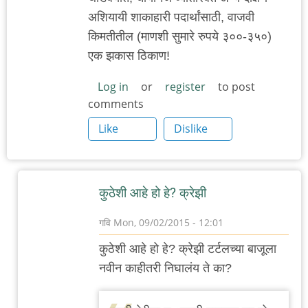
अशियायी शाकाहारी पदार्थांसाठी, वाजवी
किमतीतील (माणशी सुमारे रुपये ३००-३५०)
एक झकास ठिकाण!
Log in
or
register
to post
comments
Like
Dislike
कुठेशी आहे हो हे? क्रेझी
गवि
Mon, 09/02/2015 - 12:01
In
कुठेशी आहे हो हे? क्रेझी टर्टलच्या बाजूला
reply
नवीन काहीतरी निघालंय ते का?
to
३८