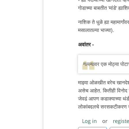
गोडाच्या बाबतीत 'मांडे' ह्य
नाशिक ते धुळे ह्या महामार्ग
मसालातल्या भाज्या).
अवांतर -
गल्ल्यावर एक मोठ्या पोट
माझ्या ओळखीत बरेच खानदेश
असेच आहेत. कितीही विनोद क
जेवढं आपण कडाक्याच्या थंड
लोकांबद्दलचे सरसकटीकरण नाह
Log in
or
registe