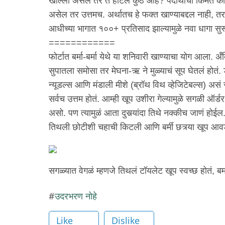
खाल्ला असेल तर ते हॉटेल कुठे आहे? पदार्थाची किंमत काय
असेल तर उत्तमच. अर्थातच हे फक्त खाण्याबद्दल नाही, तर 
आधीच्या भागात १००+ प्रतिसाद झाल्यामुळे नवा धागा स
============
फोर्टात बर्मा-बर्मा येथे या शनिवारी खाण्याचा योग आला. अ
सुपातला समोसा तर मेघना-ऋ ने मुळ्याचं सूप घेतलं होतं.
न्यूडल्स आणि मंडाली मीशे (ब्रॉथ विथ व्हेजिटेबल्स) असं
सर्वच उत्तम होतं. आम्ही खूप उशीरा गेल्यामुळे सगळी ऑर्
असो. पण त्यामुळं आता दुसर्‍यांदा तिथे नक्कीच जाणं होईल
तिथली छोटीशी चहाची किटली आणि बर्मी छत्र्या खूप आवड
सगळ्यात वेगळं म्हणजे तिथलं टॉयलेट खूप स्वच्छ होतं, बर्म
उदरभरण नोहे
Like
Dislike