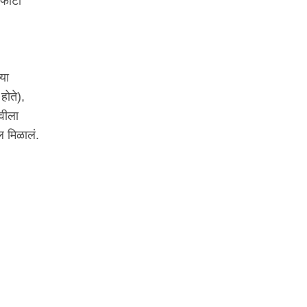
 फोटो
्या
होते),
चवीला
ल मिळालं.