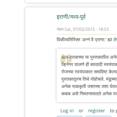
इराणी/मध्य-पूर्व
नंदन
Sat, 07/02/2015 - 18:53
विकीव्यतिरिक्त 'अन्नं वै प्राणा:' ह्या
ल
अल-वराकच्या या पुस्तकातील अनेक 
व्हिनेगर घालणे ही बघदादी स्वयंपाकाच
रोजच्या स्वयंपाकात समाविष्ट केल्य
पुस्तकातूनच तिथे पोहोचले. मंडूच्
अनेक पाककृती जशाच्या तशा घेतल्या 
कबाब असे निमतनामातले अनेक पदा
Log in
or
register
to 