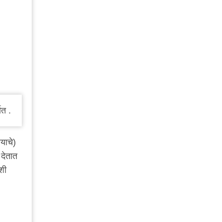
ात .
याचे)
 देतात
शी