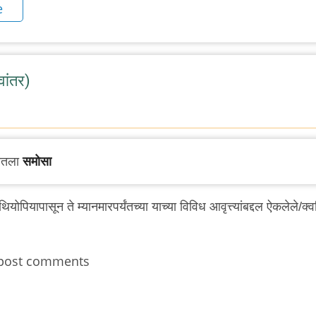
e
ांतर)
पातला
समोसा
पियापासून ते म्यानमारपर्यंतच्या याच्या विविध आवृत्त्यांबद्दल ऐकलेले/क्
post comments