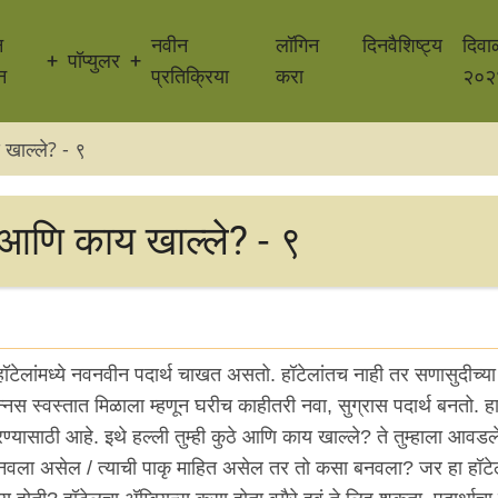
न
नवीन
लॉगिन
दिनवैशिष्ट्य
दिवा
पॉप्युलर
न
प्रतिक्रिया
करा
२०२
 खाल्ले? - ९
 आणि काय खाल्ले? - ९
ेलांमध्ये नवनवीन पदार्थ चाखत असतो. हॉटेलांतच नाही तर सणासुदीच्या न
स स्वस्तात मिळाला म्हणून घरीच काहीतरी नवा, सुग्रास पदार्थ बनतो. हा
रण्यासाठी आहे. इथे हल्ली तुम्ही कुठे आणि काय खाल्ले? ते तुम्हाला आवड
नवला असेल / त्याची पाकृ माहित असेल तर तो कसा बनवला? जर हा हॉट