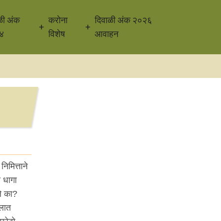
ळी अंक
करोना
दिवाळी अंक २०२६
४
विशेष
आवाहन
िमित्ताने
 धागा
ले का?
ेलात