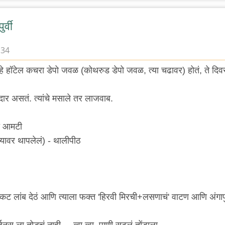
र्वी
:34
्वी हे हॉटेल कचरा डेपो जवळ (कोथरुड डेपो जवळ, त्या चढावर) होतं, ते दि
र असतं. त्यांचे मसाले तर लाजवाब.
ी आमटी
च्यावर थापलेलं) - थालीपीठ
सकट लांब देठं आणि त्याला फक्त 'हिरवी मिरची+लसणाचं' वाटण आणि अंगाप
हर्जनस ला तोडचं नाही.... व्वा व्वा, पाणी सुटलं तोंडाला.