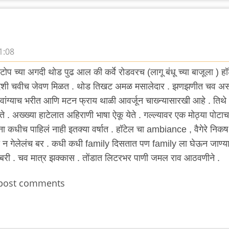
1:08
्टोप च्या अगदी थोड पुढ आल की कर्वे रोडवरच (लागू बंधू च्या बाजूला ) ह
ेशी चवीच जेवण मिळत . थोड तिखट अमळ मसालेदार . झणझणीत चव अस
 वांग्याच भरीत आणि मटन फ्राय थाळी आवर्जून चाख्न्यासारखी आहे . तिथे
. अख्ख्या हाटेलात अहिराणी भाषा ऐकू येते . गल्ल्यावर एक मोठ्या पोटाच
कधीच पाहिलं नाही इतक्या वर्षात . हॉटेल चा ambiance , वैगेरे निकष
टी न गेलेलंच बर . कधी कधी family दिसतात पण family ला घेऊन जाण्य
बरी . चव मात्र झक्कास . तोंडात लिटरभर पाणी जमल राव आठवणीने .
post comments