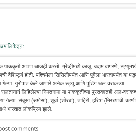
ेखमालिकेतूनः
पाककृती आपण आजही करतो. ग्रेव्हीमध्ये काजू, बदाम वापरणे, स्ट्यूमध्य
ी वैशिष्ट्यं होती. पश्चिमेला सिसिलीपर्यंत आणि पूर्वेला भारतापर्यंत या पद्ध
ा गेल्या. युरोपात केले जाणारे अनेक स्ट्यू आणि पुडिंग अल-वराकच्या
या सुलतानानं लिहिलेल्या निमतनामा या पाककृतींच्या पुस्तकातही अल-वराकच्
गेल्या. संबूसा (समोसा), शूर्बा (शोरबा), ताहिरी, हरिषा (मिरच्यांची चटणी
र्थ भारतात लोकप्रिय झाले.
post comments