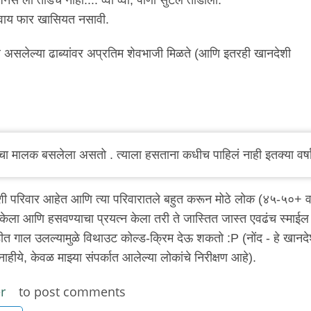
ाशिवाय फार खासियत नसावी.
ांवर असलेल्या ढाब्यांवर अप्रतिम शेवभाजी मिळते (आणि इतरही खानदेशी
ाचा मालक बसलेला असतो . त्याला हसताना कधीच पाहिलं नाही इतक्या वर्ष
ी परिवार आहेत आणि त्या परिवारातले बहुत करून मोठे लोक (४५-५०+ व
ेला आणि हसवण्याचा प्रयत्न केला तरी ते जास्तित जास्त एवढंच स्माईल
ीत गाल उलल्यामुळे विथाउट कोल्ड-क्रिम देऊ शकतो :P (नोंद - हे खानदे
ीये, केवळ माझ्या संपर्कात आलेल्या लोकांचे निरीक्षण आहे).
r
to post comments