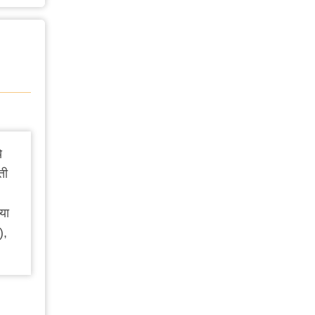
े
ती
या
),