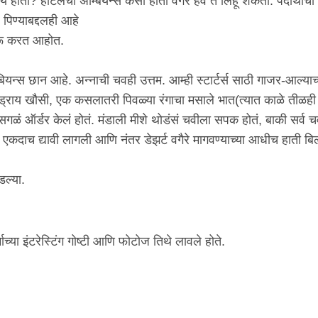
 होती? हॉटेलचा अ‍ॅम्बियन्स कसा होता वगैरे हवं ते लिहू शकता. पदार्थाचा
पिण्याबद्दलही आहे
ुरू करत आहोत.
ँबियन्स छान आहे. अन्नाची चवही उत्तम. आम्ही स्टार्टर्स साठी गाजर-आल्याच
 ड्राय खौसी, एक कसलातरी पिवळ्या रंगाचा मसाले भात(त्यात काळे तीळही 
 सगळं ऑर्डर केलं होतं. मंडाली मीशे थोडंसं चवीला सपक होतं, बाकी सर्व 
डर एकदाच द्यावी लागली आणि नंतर डेझर्ट वगैरे मागवण्याच्या आधीच हाती बि
.
ल्या.
ाच्या इंटरेस्टिंग गोष्टी आणि फोटोज तिथे लावले होते.