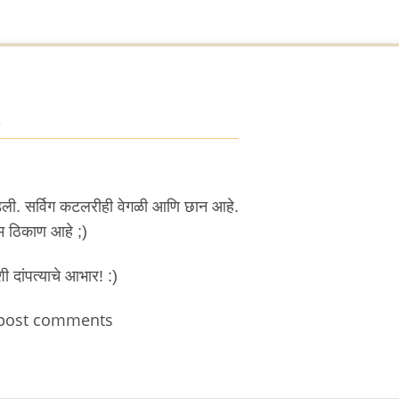
5
वडली. सर्विग कटलरीही वेगळी आणि छान आहे.
म ठिकाण आहे ;)
 दांपत्याचे आभार! :)
post comments