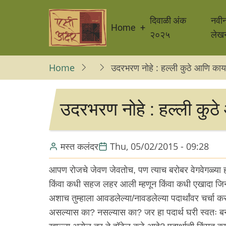
Skip
Main
to
दिवाळी अंक
नवी
Home
navigation
main
२०२५
लेख
content
Home
उदरभरण नोहे : हल्ली कुठे आणि काय
उदरभरण नोहे : हल्ली कुठे
मस्त कलंदर
Thu, 05/02/2015 - 09:28
आपण रोजचे जेवण जेवतोच, पण त्याच बरोबर वेगवेगळ्या हॉट
किंवा कधी सहज लहर आली म्हणून किंवा कधी एखादा जिन्न
अशाच तुम्हाला आवडलेल्या/नावडलेल्या पदार्थांवर चर्चा क
असल्यास का? नसल्यास का? जर हा पदार्थ घरी स्वतः ब