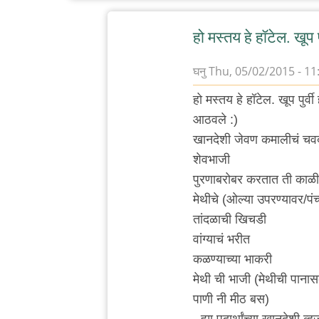
हो मस्तय हे हॉटेल. खूप पु
घनु
Thu, 05/02/2015 - 11
In
हो मस्तय हे हॉटेल. खूप पुर
reply
आठवले :)
to
खानदेशी जेवण कमालीचं चवदा
कर्वे
शेवभाजी
रोड
पुरणाबरोबर करतात ती काळ
ला
मेथीचे (ओल्या उपरण्यावर/पं
कोथरूड
तांदळाची खिचडी
च्या
वांग्याचं भरीत
by
कळण्याच्या भाकरी
विषारी
मेथी ची भाजी (मेथीची पाना
वडापाव
पाणी नी मीठ बस)
- ह्या पदार्थांच्या खानदेशी व्