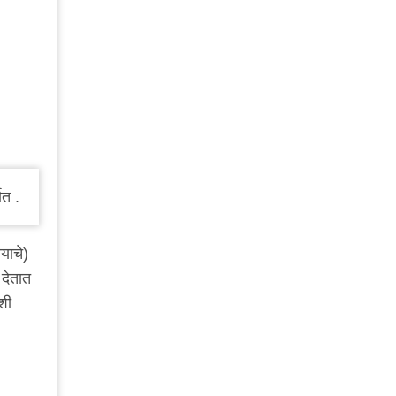
ात .
याचे)
 देतात
शी