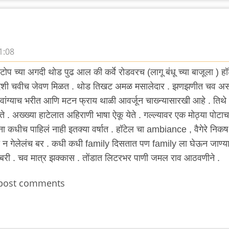
1:08
्टोप च्या अगदी थोड पुढ आल की कर्वे रोडवरच (लागू बंधू च्या बाजूला ) ह
ेशी चवीच जेवण मिळत . थोड तिखट अमळ मसालेदार . झणझणीत चव अस
 वांग्याच भरीत आणि मटन फ्राय थाळी आवर्जून चाख्न्यासारखी आहे . तिथे
. अख्ख्या हाटेलात अहिराणी भाषा ऐकू येते . गल्ल्यावर एक मोठ्या पोटाच
कधीच पाहिलं नाही इतक्या वर्षात . हॉटेल चा ambiance , वैगेरे निकष
टी न गेलेलंच बर . कधी कधी family दिसतात पण family ला घेऊन जाण्य
बरी . चव मात्र झक्कास . तोंडात लिटरभर पाणी जमल राव आठवणीने .
post comments