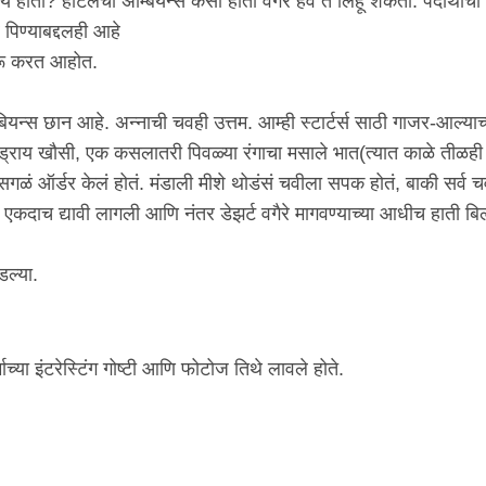
 होती? हॉटेलचा अ‍ॅम्बियन्स कसा होता वगैरे हवं ते लिहू शकता. पदार्थाचा
पिण्याबद्दलही आहे
ुरू करत आहोत.
ँबियन्स छान आहे. अन्नाची चवही उत्तम. आम्ही स्टार्टर्स साठी गाजर-आल्याच
 ड्राय खौसी, एक कसलातरी पिवळ्या रंगाचा मसाले भात(त्यात काळे तीळही 
 सगळं ऑर्डर केलं होतं. मंडाली मीशे थोडंसं चवीला सपक होतं, बाकी सर्व 
डर एकदाच द्यावी लागली आणि नंतर डेझर्ट वगैरे मागवण्याच्या आधीच हाती बि
.
ल्या.
ाच्या इंटरेस्टिंग गोष्टी आणि फोटोज तिथे लावले होते.