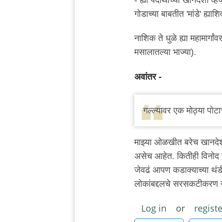
गोडाच्या बाबतीत 'मांडे' ह्य
नाशिक ते धुळे ह्या महामार्ग
मसालातल्या भाज्या).
अवांतर -
गल्ल्यावर एक मोठ्या पोट
माझ्या ओळखीत बरेच खानदेश
असेच आहेत. कितीही विनोद क
जेवढं आपण कडाक्याच्या थंड
लोकांबद्दलचे सरसकटीकरण नाह
Log in
or
registe