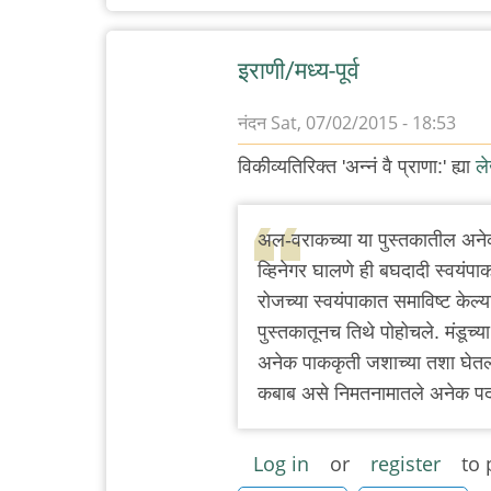
इराणी/मध्य-पूर्व
नंदन
Sat, 07/02/2015 - 18:53
विकीव्यतिरिक्त 'अन्नं वै प्राणा:' ह्या
ल
अल-वराकच्या या पुस्तकातील अनेक 
व्हिनेगर घालणे ही बघदादी स्वयंपाकाच
रोजच्या स्वयंपाकात समाविष्ट केल्य
पुस्तकातूनच तिथे पोहोचले. मंडूच्
अनेक पाककृती जशाच्या तशा घेतल्या 
कबाब असे निमतनामातले अनेक पदा
Log in
or
register
to 