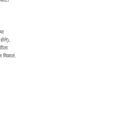
 फोटो
्या
होते),
चवीला
ल मिळालं.