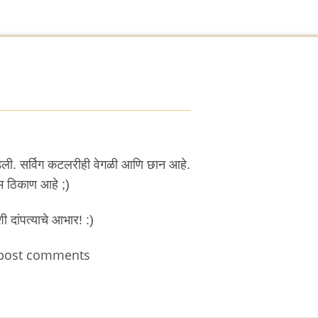
5
वडली. सर्विग कटलरीही वेगळी आणि छान आहे.
म ठिकाण आहे ;)
 दांपत्याचे आभार! :)
post comments