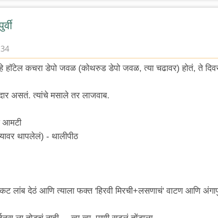
र्वी
:34
्वी हे हॉटेल कचरा डेपो जवळ (कोथरुड डेपो जवळ, त्या चढावर) होतं, ते दि
र असतं. त्यांचे मसाले तर लाजवाब.
ी आमटी
च्यावर थापलेलं) - थालीपीठ
सकट लांब देठं आणि त्याला फक्त 'हिरवी मिरची+लसणाचं' वाटण आणि अंगाप
हर्जनस ला तोडचं नाही.... व्वा व्वा, पाणी सुटलं तोंडाला.