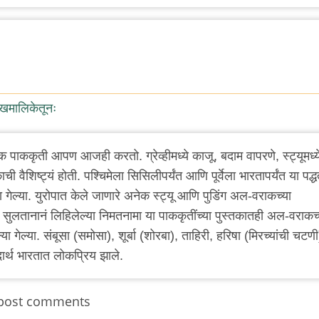
ेखमालिकेतूनः
पाककृती आपण आजही करतो. ग्रेव्हीमध्ये काजू, बदाम वापरणे, स्ट्यूमध्य
ी वैशिष्ट्यं होती. पश्चिमेला सिसिलीपर्यंत आणि पूर्वेला भारतापर्यंत या पद्ध
ा गेल्या. युरोपात केले जाणारे अनेक स्ट्यू आणि पुडिंग अल-वराकच्या
या सुलतानानं लिहिलेल्या निमतनामा या पाककृतींच्या पुस्तकातही अल-वराकच्
गेल्या. संबूसा (समोसा), शूर्बा (शोरबा), ताहिरी, हरिषा (मिरच्यांची चटणी
र्थ भारतात लोकप्रिय झाले.
post comments