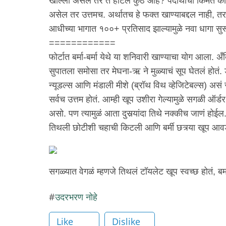
खाल्ला असेल तर ते हॉटेल कुठे आहे? पदार्थाची किंमत काय
असेल तर उत्तमच. अर्थातच हे फक्त खाण्याबद्दल नाही, तर 
आधीच्या भागात १००+ प्रतिसाद झाल्यामुळे नवा धागा स
============
फोर्टात बर्मा-बर्मा येथे या शनिवारी खाण्याचा योग आला. अ
सुपातला समोसा तर मेघना-ऋ ने मुळ्याचं सूप घेतलं होतं.
न्यूडल्स आणि मंडाली मीशे (ब्रॉथ विथ व्हेजिटेबल्स) असं
सर्वच उत्तम होतं. आम्ही खूप उशीरा गेल्यामुळे सगळी ऑर्
असो. पण त्यामुळं आता दुसर्‍यांदा तिथे नक्कीच जाणं होईल
तिथली छोटीशी चहाची किटली आणि बर्मी छत्र्या खूप आवड
सगळ्यात वेगळं म्हणजे तिथलं टॉयलेट खूप स्वच्छ होतं, बर्म
उदरभरण नोहे
Like
Dislike