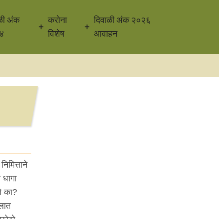
ळी अंक
करोना
दिवाळी अंक २०२६
४
विशेष
आवाहन
िमित्ताने
 धागा
ले का?
ेलात