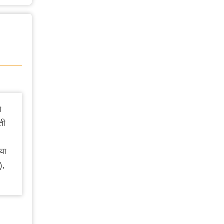
े
ती
या
),