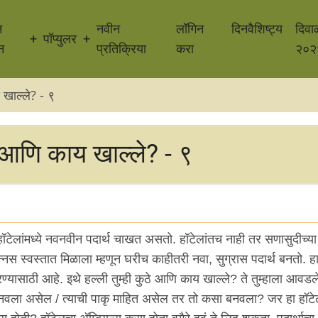
न
नवीन
लॉगिन
दिनवैशिष्ट्य
दिवा
पॉप्युलर
न
प्रतिक्रिया
करा
२०२
 खाल्ले? - ९
 आणि काय खाल्ले? - ९
ेलांमध्ये नवनवीन पदार्थ चाखत असतो. हॉटेलांतच नाही तर सणासुदीच्या न
स स्वस्तात मिळाला म्हणून घरीच काहीतरी नवा, सुग्रास पदार्थ बनतो. हा
रण्यासाठी आहे. इथे हल्ली तुम्ही कुठे आणि काय खाल्ले? ते तुम्हाला आवड
नवला असेल / त्याची पाकृ माहित असेल तर तो कसा बनवला? जर हा हॉट