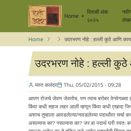
Skip
Main
to
दिवाळी अंक
नवी
Home
navigation
main
२०२५
लेख
content
Home
उदरभरण नोहे : हल्ली कुठे आणि काय
उदरभरण नोहे : हल्ली कुठे
मस्त कलंदर
Thu, 05/02/2015 - 09:28
आपण रोजचे जेवण जेवतोच, पण त्याच बरोबर वेगवेगळ्या हॉट
किंवा कधी सहज लहर आली म्हणून किंवा कधी एखादा जिन्न
अशाच तुम्हाला आवडलेल्या/नावडलेल्या पदार्थांवर चर्चा क
असल्यास का? नसल्यास का? जर हा पदार्थ घरी स्वतः ब