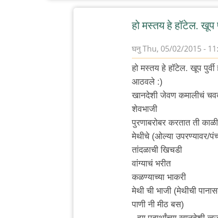
हो मस्तय हे हॉटेल. खूप पु
घनु
Thu, 05/02/2015 - 11
In
हो मस्तय हे हॉटेल. खूप पुर
reply
आठवले :)
to
खानदेशी जेवण कमालीचं चवदा
कर्वे
शेवभाजी
रोड
पुरणाबरोबर करतात ती काळ
ला
मेथीचे (ओल्या उपरण्यावर/पं
कोथरूड
तांदळाची खिचडी
च्या
वांग्याचं भरीत
by
कळण्याच्या भाकरी
विषारी
मेथी ची भाजी (मेथीची पाना
वडापाव
पाणी नी मीठ बस)
- ह्या पदार्थांच्या खानदेशी व्