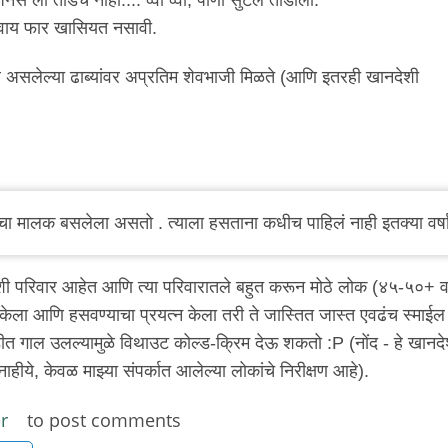
ाशिवाय फार खासियत नसावी.
ांवर असलेल्या ढाब्यांवर अप्रतिम शेवभाजी मिळते (आणि इतरही खानदेशी
ाचा मालक बसलेला असतो . त्याला हसताना कधीच पाहिलं नाही इतक्या वर्ष
ी परिवार आहेत आणि त्या परिवारातले बहुत करून मोठे लोक (४५-५०+ व
ेला आणि हसवण्याचा प्रयत्न केला तरी ते जास्तित जास्त एवढंच स्माईल
ीत गाल उलल्यामुळे विथाउट कोल्ड-क्रिम देऊ शकतो :P (नोंद - हे खानदे
ीये, केवळ माझ्या संपर्कात आलेल्या लोकांचे निरीक्षण आहे).
r
to post comments