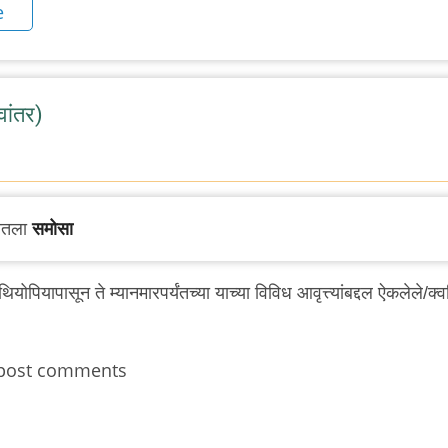
e
ांतर)
पातला
समोसा
पियापासून ते म्यानमारपर्यंतच्या याच्या विविध आवृत्त्यांबद्दल ऐकलेले/क्
post comments