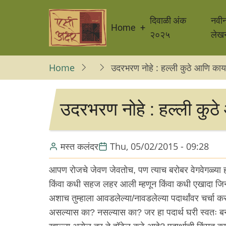
Skip
Main
to
दिवाळी अंक
नवी
Home
navigation
main
२०२५
लेख
content
Home
उदरभरण नोहे : हल्ली कुठे आणि काय
उदरभरण नोहे : हल्ली कुठे
मस्त कलंदर
Thu, 05/02/2015 - 09:28
आपण रोजचे जेवण जेवतोच, पण त्याच बरोबर वेगवेगळ्या हॉट
किंवा कधी सहज लहर आली म्हणून किंवा कधी एखादा जिन्न
अशाच तुम्हाला आवडलेल्या/नावडलेल्या पदार्थांवर चर्चा क
असल्यास का? नसल्यास का? जर हा पदार्थ घरी स्वतः ब