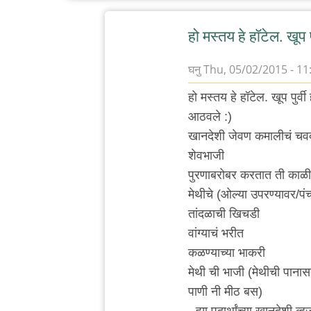
हो मस्तय हे हॉटेल. खूप पु
घनु
Thu, 05/02/2015 - 11
In
हो मस्तय हे हॉटेल. खूप पुर
reply
आठवले :)
to
खानदेशी जेवण कमालीचं चवदा
कर्वे
शेवभाजी
रोड
पुरणाबरोबर करतात ती काळ
ला
मेथीचे (ओल्या उपरण्यावर/पं
कोथरूड
तांदळाची खिचडी
च्या
वांग्याचं भरीत
by
कळण्याच्या भाकरी
विषारी
मेथी ची भाजी (मेथीची पाना
वडापाव
पाणी नी मीठ बस)
- ह्या पदार्थांच्या खानदेशी व्