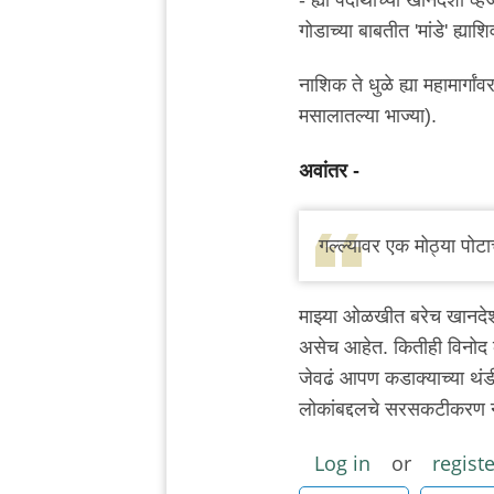
गोडाच्या बाबतीत 'मांडे' ह्य
नाशिक ते धुळे ह्या महामार्ग
मसालातल्या भाज्या).
अवांतर -
गल्ल्यावर एक मोठ्या पोट
माझ्या ओळखीत बरेच खानदेश
असेच आहेत. कितीही विनोद क
जेवढं आपण कडाक्याच्या थंड
लोकांबद्दलचे सरसकटीकरण नाह
Log in
or
registe