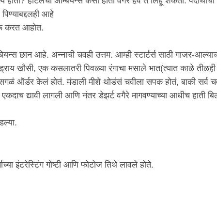
 होती? हॉटेलचा अ‍ॅम्बियन्स कसा होता वगैरे हवं ते लिहू शकता. पदार्थाचा
पिण्याबद्दलही आहे
ुरू करत आहोत.
ँबियन्स छान आहे. अन्नाची चवही उत्तम. आम्ही स्टार्टर्स साठी गाजर-आल्याच
 ड्राय खौसी, एक कसलातरी पिवळ्या रंगाचा मसाले भात(त्यात काळे तीळही 
 सगळं ऑर्डर केलं होतं. मंडाली मीशे थोडंसं चवीला सपक होतं, बाकी सर्व 
डर एकदाच द्यावी लागली आणि नंतर डेझर्ट वगैरे मागवण्याच्या आधीच हाती बि
.
ल्या.
ाच्या इंटरेस्टिंग गोष्टी आणि फोटोज तिथे लावले होते.