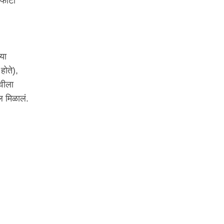
 फोटो
्या
होते),
चवीला
ल मिळालं.