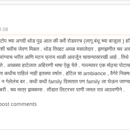
1:08
्टोप च्या अगदी थोड पुढ आल की कर्वे रोडवरच (लागू बंधू च्या बाजूला ) ह
ेशी चवीच जेवण मिळत . थोड तिखट अमळ मसालेदार . झणझणीत चव अस
 वांग्याच भरीत आणि मटन फ्राय थाळी आवर्जून चाख्न्यासारखी आहे . तिथे
. अख्ख्या हाटेलात अहिराणी भाषा ऐकू येते . गल्ल्यावर एक मोठ्या पोटाच
कधीच पाहिलं नाही इतक्या वर्षात . हॉटेल चा ambiance , वैगेरे निकष
टी न गेलेलंच बर . कधी कधी family दिसतात पण family ला घेऊन जाण्य
बरी . चव मात्र झक्कास . तोंडात लिटरभर पाणी जमल राव आठवणीने .
post comments