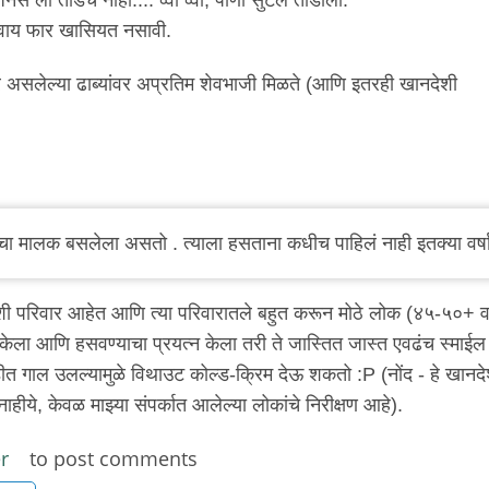
ाशिवाय फार खासियत नसावी.
ांवर असलेल्या ढाब्यांवर अप्रतिम शेवभाजी मिळते (आणि इतरही खानदेशी
ाचा मालक बसलेला असतो . त्याला हसताना कधीच पाहिलं नाही इतक्या वर्ष
ी परिवार आहेत आणि त्या परिवारातले बहुत करून मोठे लोक (४५-५०+ व
ेला आणि हसवण्याचा प्रयत्न केला तरी ते जास्तित जास्त एवढंच स्माईल
ीत गाल उलल्यामुळे विथाउट कोल्ड-क्रिम देऊ शकतो :P (नोंद - हे खानदे
ीये, केवळ माझ्या संपर्कात आलेल्या लोकांचे निरीक्षण आहे).
r
to post comments