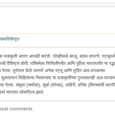
ेखमालिकेतूनः
पाककृती आपण आजही करतो. ग्रेव्हीमध्ये काजू, बदाम वापरणे, स्ट्यूमध्य
ी वैशिष्ट्यं होती. पश्चिमेला सिसिलीपर्यंत आणि पूर्वेला भारतापर्यंत या पद्ध
ा गेल्या. युरोपात केले जाणारे अनेक स्ट्यू आणि पुडिंग अल-वराकच्या
या सुलतानानं लिहिलेल्या निमतनामा या पाककृतींच्या पुस्तकातही अल-वराकच्
गेल्या. संबूसा (समोसा), शूर्बा (शोरबा), ताहिरी, हरिषा (मिरच्यांची चटणी
र्थ भारतात लोकप्रिय झाले.
post comments