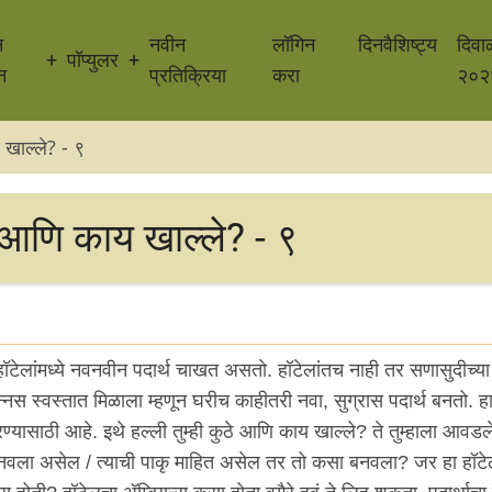
न
नवीन
लॉगिन
दिनवैशिष्ट्य
दिवा
पॉप्युलर
न
प्रतिक्रिया
करा
२०२
 खाल्ले? - ९
 आणि काय खाल्ले? - ९
ेलांमध्ये नवनवीन पदार्थ चाखत असतो. हॉटेलांतच नाही तर सणासुदीच्या न
स स्वस्तात मिळाला म्हणून घरीच काहीतरी नवा, सुग्रास पदार्थ बनतो. हा
रण्यासाठी आहे. इथे हल्ली तुम्ही कुठे आणि काय खाल्ले? ते तुम्हाला आवड
नवला असेल / त्याची पाकृ माहित असेल तर तो कसा बनवला? जर हा हॉट