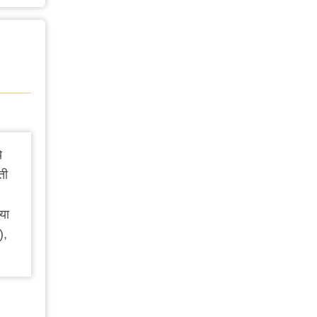
े
ती
या
),