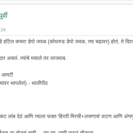
र्वी
:34
्वी हे हॉटेल कचरा डेपो जवळ (कोथरुड डेपो जवळ, त्या चढावर) होतं, ते दि
र असतं. त्यांचे मसाले तर लाजवाब.
ी आमटी
च्यावर थापलेलं) - थालीपीठ
सकट लांब देठं आणि त्याला फक्त 'हिरवी मिरची+लसणाचं' वाटण आणि अंगाप
हर्जनस ला तोडचं नाही.... व्वा व्वा, पाणी सुटलं तोंडाला.