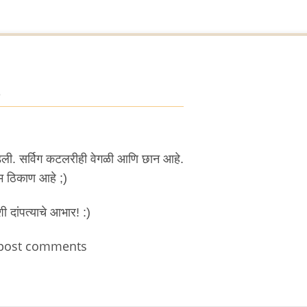
5
वडली. सर्विग कटलरीही वेगळी आणि छान आहे.
म ठिकाण आहे ;)
 दांपत्याचे आभार! :)
post comments