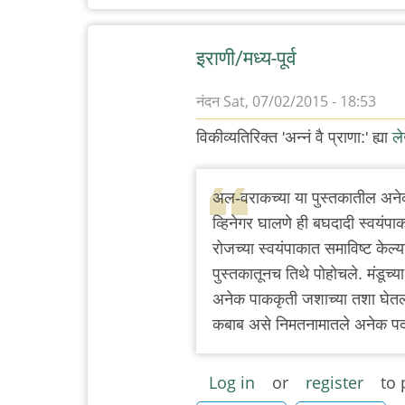
इराणी/मध्य-पूर्व
नंदन
Sat, 07/02/2015 - 18:53
विकीव्यतिरिक्त 'अन्नं वै प्राणा:' ह्या
ल
अल-वराकच्या या पुस्तकातील अनेक 
व्हिनेगर घालणे ही बघदादी स्वयंपाकाच
रोजच्या स्वयंपाकात समाविष्ट केल्य
पुस्तकातूनच तिथे पोहोचले. मंडूच्
अनेक पाककृती जशाच्या तशा घेतल्या 
कबाब असे निमतनामातले अनेक पदा
Log in
or
register
to 