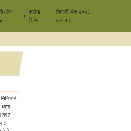
ळी अंक
करोना
दिवाळी अंक २०२६
४
विशेष
आवाहन
िमित्ताने
 धागा
ले का?
ेलात