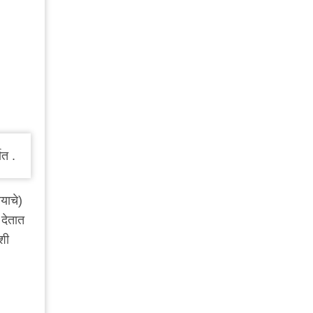
ात .
याचे)
 देतात
शी