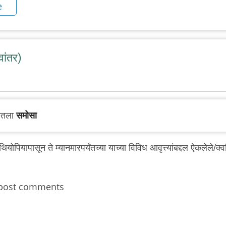
e
ांतर)
पातला
समोसा
पियापासून ते म्यानमारपर्यंतच्या याच्या विविध आवृत्त्यांबद्दल ऐकलेले/क्
post comments