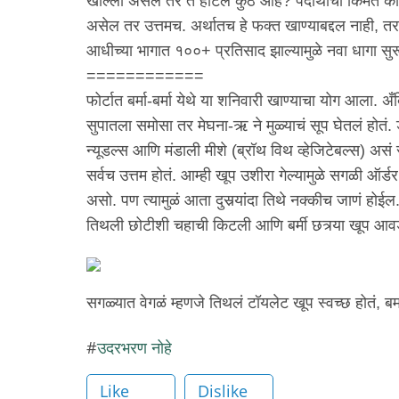
खाल्ला असेल तर ते हॉटेल कुठे आहे? पदार्थाची किंमत काय
असेल तर उत्तमच. अर्थातच हे फक्त खाण्याबद्दल नाही, तर 
आधीच्या भागात १००+ प्रतिसाद झाल्यामुळे नवा धागा स
============
फोर्टात बर्मा-बर्मा येथे या शनिवारी खाण्याचा योग आला. अ
सुपातला समोसा तर मेघना-ऋ ने मुळ्याचं सूप घेतलं होतं.
न्यूडल्स आणि मंडाली मीशे (ब्रॉथ विथ व्हेजिटेबल्स) असं
सर्वच उत्तम होतं. आम्ही खूप उशीरा गेल्यामुळे सगळी ऑर्
असो. पण त्यामुळं आता दुसर्‍यांदा तिथे नक्कीच जाणं होईल
तिथली छोटीशी चहाची किटली आणि बर्मी छत्र्या खूप आवड
सगळ्यात वेगळं म्हणजे तिथलं टॉयलेट खूप स्वच्छ होतं, बर्म
उदरभरण नोहे
Like
Dislike