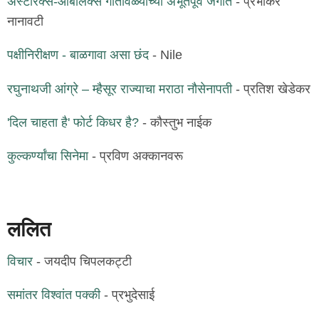
ॲस्टेरिक्स-ओबेलिक्स गोतावळ्याच्या अभूतपूर्व जगात
- प्रभाकर
नानावटी
पक्षीनिरीक्षण - बाळगावा असा छंद
- Nile
रघुनाथजी आंग्रे – म्हैसूर राज्याचा मराठा नौसेनापती
- प्रतिश खेडेकर
'दिल चाहता है' फोर्ट किधर है?
- कौस्तुभ नाईक
कुल्कर्ण्यांचा सिनेमा
- प्रविण अक्कानवरू
ललित
विचार
- जयदीप चिपलकट्टी
समांतर विश्वांत पक्की
- प्रभुदेसाई