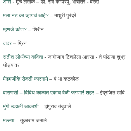
आद्य
- मूळ लेखक – डॉ. रवि कोप्परपु, भाषांतर - वरदा
मला नट का व्हायचं आहे?
– माधुरी पुरंदरे
म्हणजे कोण?
– शिरीन
दादर
– म्रिन
सतीश लोथेंच्या कविता
- जागोजाग टिचलेला आरसा - ते पांढऱ्या शुभ्र
घोड्यावर
मॅडमजीके सेक्सी कारनामे
– बं भा कटकोळ
वाराणसी – विविध काळात एकाच वेळी जगणारं शहर
– इंद्रजित खांबे
मुंगी उडाली आकाशी
– झंपुराव तंबुवाले
मल्ल्या
– तुकाराम जमाले