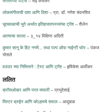
सप्तशैय्या पॅटिस
– सई केसकर
लोकसंगीताची दशा आणि दिशा
– प्रा. डॉ. गणेश चंदनशिव
भूतकाळाची भुते अर्थात इतिहासतपस्व्यांचा ट्रॅश
– शैलेन
आत्याचा सल्ला
– ३_१४ विक्षिप्त अदिती
कुमार सानू के हिट नगमें... तथा पल्प ऑफ नाईन्टी फोर
– पंकज
भोसले
RRR च्या निमित्ताने : टेस्ट आणि ट्रॅश
– हृषिकेश आर्वीकर
ललित
क्रॉसओव्हर आणि परत माघारी
– प्रभुदेसाई
मिस्टर ब्रुईन आणि कोऽहमचे सवाल
– आदूबाळ