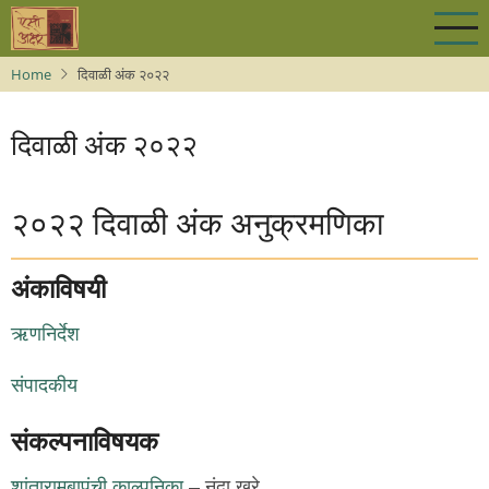
Skip
to
main
Home
दिवाळी अंक २०२२
content
दिवाळी अंक २०२२
२०२२ दिवाळी अंक अनुक्रमणिका
अंकाविषयी
ऋणनिर्देश
संपादकीय
संकल्पनाविषयक
शांतारामबापूंची काल्पनिका
– नंदा खरे