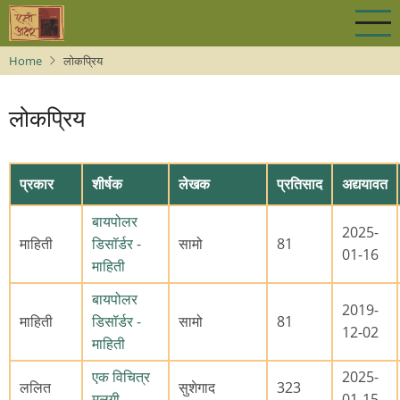
Skip
to
main
Home
लोकप्रिय
content
लोकप्रिय
प्रकार
शीर्षक
लेखक
प्रतिसाद
अद्ययावत
बायपोलर
2025-
माहिती
डिसॉर्डर -
सामो
81
01-16
माहिती
बायपोलर
2019-
माहिती
डिसॉर्डर -
सामो
81
12-02
माहिती
एक विचित्र
2025-
ललित
सुशेगाद
323
मुलगी
01-15