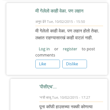
मी गेलेलो काही वेळा. पण लहान
अनुप ढेरे
Tue, 10/02/2015 - 15:50
In
मी गेलेलो काही वेळा. पण लहान होतो तेव्हा.
reply
लक्षात राहण्यासारखं काही वाटलं नाही.
to
डेक्कनला
Log in
or
register
to post
comments
असलेल्या
(कै)
Like
Dislike
पूना
by
गवि
'पीसीएच'...
'न'वी बाजू
Tue, 10/02/2015 - 17:27
In
पूना कॉफी हाउसच्या नक्की कोणत्या