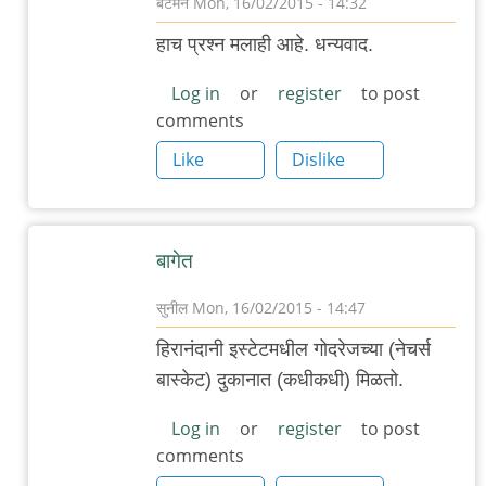
बॅटमॅन
Mon, 16/02/2015 - 14:32
In
हाच प्रश्न मलाही आहे. धन्यवाद.
reply
to
Log in
or
register
to post
comments
वेगवेगळे
आंतरराष्ट्रीय
Like
Dislike
ब्रेड
by
गवि
बागेत
सुनील
Mon, 16/02/2015 - 14:47
In
हिरानंदानी इस्टेटमधील गोदरेजच्या (नेचर्स
reply
बास्केट) दुकानात (कधीकधी) मिळतो.
to
वेगवेगळे
Log in
or
register
to post
comments
आंतरराष्ट्रीय