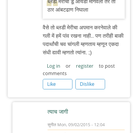
ब्लडी मेरीचा डू आयडी मागवला तर तो
बँग्कॉक
ठार आंबटढाण निघाला
स्ट्रीट
by
वैसे तो ब्लडी मेरीचा अपमान करनेवाले की
सुनील
गली में हमें पांव रखना नाही.. पण तरीही बाकी
पदार्थांची चव चांगली म्हणताय म्हणून एकदा
संधी द्यावी म्हणतो त्यांना. ;)
Log in
or
register
to post
comments
Like
Dislike
त्याच जागी
सुनील
Mon, 09/02/2015 - 12:04
In