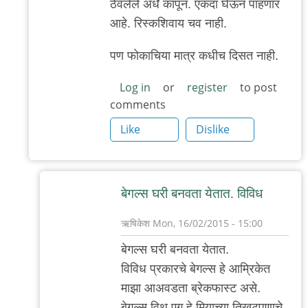
ठेवलेले अर्धे कापून. एकदा घेऊन पाहणार
आहे. रिस्कशिवाय चव नाही.
पण फोकाचिया मात्र कधीच दिसत नाही.
Log in
or
register
to post
comments
Like
Dislike
बेगल्स घरी बनवता येतात. विविध
ऋषिकेश
Mon, 16/02/2015 - 15:00
In
बेगल्स घरी बनवता येतात.
reply
विविध प्रकारचे बेगल्स हे आम्रिकेत
to
माझा आअवडता ब्रेकफास्ट असे.
केलाय
बेगल्स विथ एग हे मिर्‍याच्या तिखटपणाचे