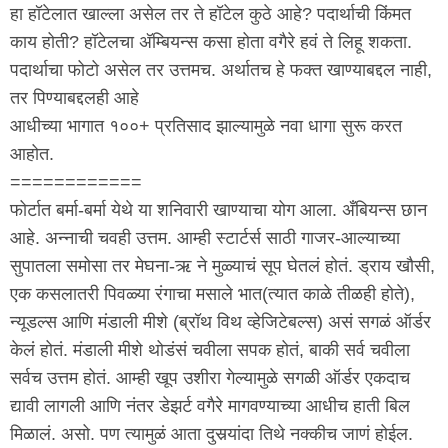
हा हॉटेलात खाल्ला असेल तर ते हॉटेल कुठे आहे? पदार्थाची किंमत
काय होती? हॉटेलचा अ‍ॅम्बियन्स कसा होता वगैरे हवं ते लिहू शकता.
पदार्थाचा फोटो असेल तर उत्तमच. अर्थातच हे फक्त खाण्याबद्दल नाही,
तर पिण्याबद्दलही आहे
आधीच्या भागात १००+ प्रतिसाद झाल्यामुळे नवा धागा सुरू करत
आहोत.
============
फोर्टात बर्मा-बर्मा येथे या शनिवारी खाण्याचा योग आला. अँबियन्स छान
आहे. अन्नाची चवही उत्तम. आम्ही स्टार्टर्स साठी गाजर-आल्याच्या
सुपातला समोसा तर मेघना-ऋ ने मुळ्याचं सूप घेतलं होतं. ड्राय खौसी,
एक कसलातरी पिवळ्या रंगाचा मसाले भात(त्यात काळे तीळही होते),
न्यूडल्स आणि मंडाली मीशे (ब्रॉथ विथ व्हेजिटेबल्स) असं सगळं ऑर्डर
केलं होतं. मंडाली मीशे थोडंसं चवीला सपक होतं, बाकी सर्व चवीला
सर्वच उत्तम होतं. आम्ही खूप उशीरा गेल्यामुळे सगळी ऑर्डर एकदाच
द्यावी लागली आणि नंतर डेझर्ट वगैरे मागवण्याच्या आधीच हाती बिल
मिळालं. असो. पण त्यामुळं आता दुसर्‍यांदा तिथे नक्कीच जाणं होईल.