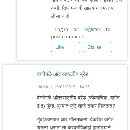
reply
कधी. तिथे पंजाबी खाल्याचं स्मरतय.
to
डोसा नाही.
'पीसीएच'...
by
Log in
or
register
to
post comments
'न'वी
बाजू
Like
Dislike
वेगवेगळे आंतरराष्ट्रीय ब्रेड
गवि
Mon, 16/02/2015 - 14:28
वेगवेगळे आंतरराष्ट्रीय ब्रेड (फोकाचिया, बागेत
इ इ) मुंबई, पुण्यात कुठे ताजे तयार मिळतात?
मुंबई/ठाण्यात आर मॉलमधल्या बेकरीत बागेत
घेतला असता तो करवतीपेक्षाही हातोड्याने