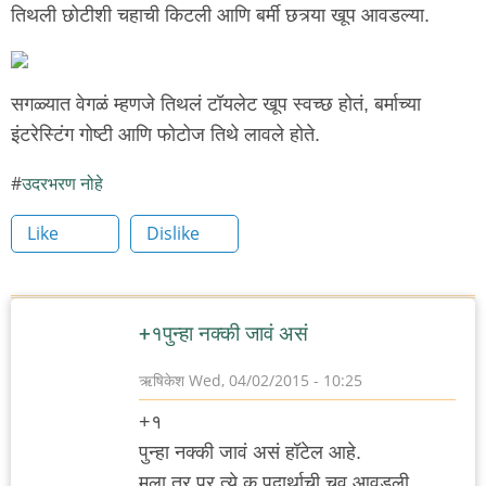
तिथली छोटीशी चहाची किटली आणि बर्मी छत्र्या खूप आवडल्या.
सगळ्यात वेगळं म्हणजे तिथलं टॉयलेट खूप स्वच्छ होतं, बर्माच्या
इंटरेस्टिंग गोष्टी आणि फोटोज तिथे लावले होते.
उदरभरण नोहे
Like
Dislike
+१पुन्हा नक्की जावं असं
ऋषिकेश
Wed, 04/02/2015 - 10:25
+१
पुन्हा नक्की जावं असं हॉटेल आहे.
मला तर प्र त्ये क पदार्थाची चव आवडली.