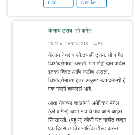
ब्रेड
Like
Dislike
by
गवि
केलाय ट्राय. तो बागेत
गवि
Mon, 16/02/2015 - 14:53
In
केलाय नेचर बास्केटचाही ट्राय. तो बागेत
reply
थिओब्रोमाचा असतो. पण तोही दात पाडेल
to
इतका चिवट आणि कठीण असतो.
बागेत
थिओब्रोमाच्या इतर उत्कृष्ट उत्पादनांमधे हे
by
एक गल्ली चुकलेलं आहे.
सुनील
आता नेबाच्या शाखांमधे अमेरिकन बेगेल
(की बागेल) अशा नावाचे पाव आले आहेत,
रिंगसारखे. (बहुधा) कोणी घेत नाहीत म्हणून
एक दिवस त्याचेच गार्लिक टोस्ट करुन