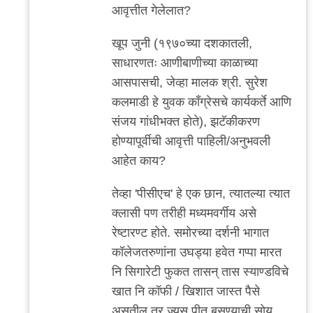
reply
आवृत्तीत गेलेलात?
to
मी
खूप जुनी (१९७०च्या दशकातली,
गेलेलो
साधारणतः आणीबाणीच्या काळाच्या
काही
आसपासची, जेव्हा मालक श्री. सुरेश
वेळा.
कलमाडी हे युवक काँग्रेसचे कार्यकर्ते आणि
पण
संजय गांधीभक्त होते), झटॅकीकरण
लहान
होण्यापूर्वीची आवृत्ती पाहिली/अनुभवली
by
आहेत काय?
अनुप
तेव्हा 'पीसीएच' हे एक छान, त्यातल्या त्यात
ढेरे
क्लासी पण तरीही मध्यमवर्गीय असे
रेष्टारण्ट होते. समोरच्या दर्शनी भागात
कॉलेजतरुणांना उघड्या हवेत गप्पा मारत
नि सिगारेटी फुकत तासन् तास स्याण्डविचे
खात नि कॉफी / खिशात जास्त पैसे
असतील तर ज्यूस पीत बसण्याची सोय