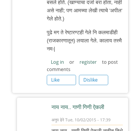
बसले होते. (खाण्याचा दर्जा बरा होता, नाही
असे नाही; पण आमच्या लेखी त्याचे 'अपील'
गेले होते.)
पुढे मग ते रेष्टारण्टही गेले नि कलमाडीही
(राजकारणातून) लयाला गेले. कालाय तस्मै
नमः|
Log in
or
register
to post
comments
Like
Dislike
नाय नाय.. गाणी गिणी ऐकली
अनुप ढेरे
Tue, 10/02/2015 - 17:39
In
नाय नाय.. गाणी गिणी ऐकली नाहीत तिथे