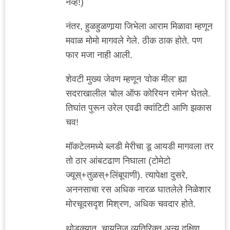
नव्हे!)
नंतर, हुळहुळणार्‍या जिभेला आराम मिळावा म्हणून
मवाळ मोमो मागवले गेले. ठीक ठाक होते. पण
फार मजा नाही आली.
शेवटी मुख्य जेवण म्हणून 'वोक मील' ह्या
सदराखालील 'बोल ऑफ कोरियन रामेन' घेतले.
तिघांत पुरून उरेल एवढी क्वांटिटी आणि झकास
चव!
मॉकटेलमध्ये ब्लडी मेरीचा डू आयडी मागवला तर
तो ठार आंबटढाण निघाला (टोमेटो
ज्यूस्+तुळस्+लिंबूपाणी). त्यापेक्षा दुसरे,
अननसाचा रस अधिक नारळ घातलेले निळेशार
मोरचूदसदृश मिश्रण, अधिक चवदार होते.
थोडक्यात, चायनिज व्यतिरिक्त अन्य दक्षिण