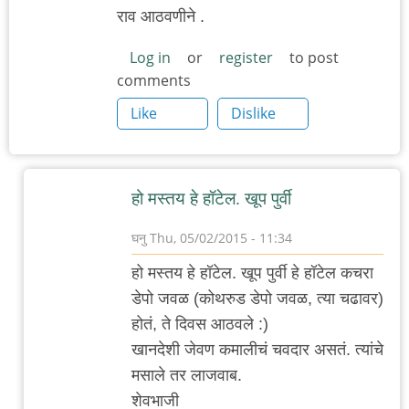
राव आठवणीने .
Log in
or
register
to post
comments
Like
Dislike
हो मस्तय हे हॉटेल. खूप पुर्वी
घनु
Thu, 05/02/2015 - 11:34
In
हो मस्तय हे हॉटेल. खूप पुर्वी हे हॉटेल कचरा
reply
डेपो जवळ (कोथरुड डेपो जवळ, त्या चढावर)
to
होतं, ते दिवस आठवले :)
कर्वे
खानदेशी जेवण कमालीचं चवदार असतं. त्यांचे
रोड
मसाले तर लाजवाब.
ला
शेवभाजी