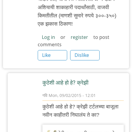
अशियायी शाकाहारी पदार्थांसाठी, वाजवी
किमतीतील (माणशी सुमारे रुपये ३००-३५०)
एक झकास ठिकाण!
Log in
or
register
to post
comments
Like
Dislike
कुठेशी आहे हो हे? क्रेझी
गवि
Mon, 09/02/2015 - 12:01
In
कुठेशी आहे हो हे? क्रेझी टर्टलच्या बाजूला
reply
नवीन काहीतरी निघालंय ते का?
to
३८