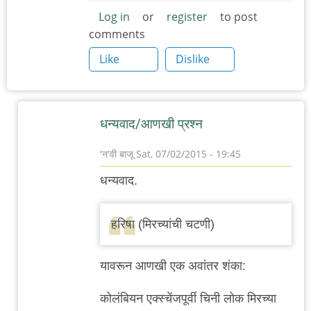
Log in
or
register
to post
comments
Like
Dislike
धन्यवाद/आणखी प्रश्न
'न'वी बाजू
Sat, 07/02/2015 - 19:45
In
धन्यवाद.
reply
to
हरिषा (मिरच्यांची चटणी)
इराणी/
मध्य-
यावरून आणखी एक अवांतर शंका:
पूर्व
by
कोलंबियन एक्स्चेंजपूर्वी चिनी लोक मिरच्या
नंदन