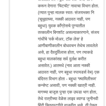
करून देणारा 'चिटचॅट' नावाचा विभाग होता.
(त्यात पुन्हा मालक स्वतः संजयभक्त नि
(चूभूद्याघ्या, नक्की आठवत नाही, पण
बहुधा) युवक काँग्रेसचे पुण्यातील
तत्कालीन बिगशॉट असल्याकारणाने, संजय
गांधींचे 'वर्क मोअर, टॉक लेस' हे
आणीबाणीकालीन बोधवचन तेथेच लावलेले
असे, हा दैवदुर्विलास होता, पण त्याकडे
बहुधा मालकांसह सर्व दुर्लक्ष करीत
असावेत.) आतमधे (नाव आता नक्की
आठवत नाही, पण बहुधा स्पायडर्स वेब) एक
बंदिस्त विभाग होता - बहुधा 'फ्यामिलीरूम'
कन्सेप्ट असावी, पण नक्की खात्री नाही.
मागच्या बाजूस पुन्हा एक उघडा भाग होता,
तेथे रात्रीच्या वेळेस लाइव ब्याण्ड जुनीनवी
हिंदी चित्रपटगीते वाजवीत असे, ती ऐकत