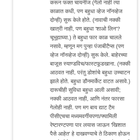
करून फक्त चायनीज (गेलो नाही त्या
काळात कधी, पण बहुधा व्हेज नॉनव्हेज
दोन्ही) सुरू केले होते. (नावाची नक्की
खात्री नाही, पण बहुधा 'शाओ लिन'?
चूभूद्याघ्या.) ते बहुधा फार काळ चालले
नसावे, म्हणून मग पुन्हा पंजाबीटैप्स (पण
व्हेज नॉनव्हेज दोन्ही) सुरू केले. बाहेरच्या
बाजूस स्याण्डविच/फास्टफूडखाना. (नक्की
आठवत नाही, परंतु डोशांचे बहुधा उच्चाटन
झाले होते. बहुधा डौनमार्केट वाटत असावे.)
दारूचीही सुविधा बहुधा आली असावी;
नक्की आठवत नाही, आणि नंतर फारसा
गेलोही नाही. पण मग बाय द्याट टैम
पीसीएचचा मध्यमवर्गीयपणा/फ्यामिली
रेष्टारण्टपणा पार लयास जाऊन 'खिशात
पैसे आहेत' हे दाखवण्याचे ते ठिकाण होऊन