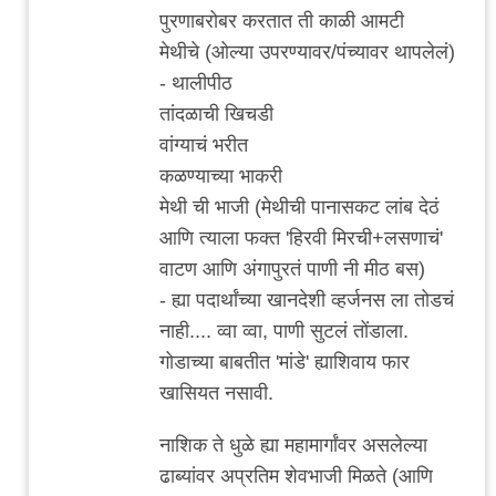
कोथरूड
पुरणाबरोबर करतात ती काळी आमटी
च्या
मेथीचे (ओल्या उपरण्यावर/पंच्यावर थापलेलं)
by
- थालीपीठ
विषारी
तांदळाची खिचडी
वडापाव
वांग्याचं भरीत
कळण्याच्या भाकरी
मेथी ची भाजी (मेथीची पानासकट लांब देठं
आणि त्याला फक्त 'हिरवी मिरची+लसणाचं'
वाटण आणि अंगापुरतं पाणी नी मीठ बस)
- ह्या पदार्थांच्या खानदेशी व्हर्जनस ला तोडचं
नाही.... व्वा व्वा, पाणी सुटलं तोंडाला.
गोडाच्या बाबतीत 'मांडे' ह्याशिवाय फार
खासियत नसावी.
नाशिक ते धुळे ह्या महामार्गांवर असलेल्या
ढाब्यांवर अप्रतिम शेवभाजी मिळते (आणि