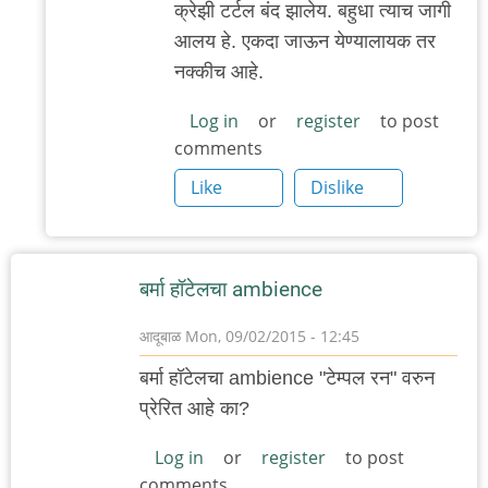
क्रेझी टर्टल बंद झालेय. बहुधा त्याच जागी
reply
आलय हे. एकदा जाऊन येण्यालायक तर
to
नक्कीच आहे.
कुठेशी
आहे
Log in
or
register
to post
comments
हो
हे?
Like
Dislike
क्रेझी
by
गवि
बर्मा हॉटेलचा ambience
आदूबाळ
Mon, 09/02/2015 - 12:45
बर्मा हॉटेलचा ambience "टेम्पल रन" वरुन
प्रेरित आहे का?
Log in
or
register
to post
comments