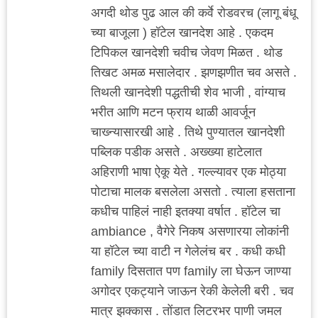
अगदी थोड पुढ आल की कर्वे रोडवरच (लागू बंधू
च्या बाजूला ) हॉटेल खानदेश आहे . एकदम
टिपिकल खानदेशी चवीच जेवण मिळत . थोड
तिखट अमळ मसालेदार . झणझणीत चव असते .
तिथली खानदेशी पद्धतीची शेव भाजी , वांग्याच
भरीत आणि मटन फ्राय थाळी आवर्जून
चाख्न्यासारखी आहे . तिथे पुण्यातल खानदेशी
पब्लिक पडीक असते . अख्ख्या हाटेलात
अहिराणी भाषा ऐकू येते . गल्ल्यावर एक मोठ्या
पोटाचा मालक बसलेला असतो . त्याला हसताना
कधीच पाहिलं नाही इतक्या वर्षात . हॉटेल चा
ambiance , वैगेरे निकष असणारया लोकांनी
या हॉटेल च्या वाटी न गेलेलंच बर . कधी कधी
family दिसतात पण family ला घेऊन जाण्या
अगोदर एकट्याने जाऊन रेकी केलेली बरी . चव
मात्र झक्कास . तोंडात लिटरभर पाणी जमल