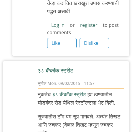
तेंव्हा कदाचित खराखुरा उपास करण्याची
प्रश्न
पद्धत असावी.
by
'न'वी
Log in
or
register
to post
comments
बाजू
Like
Dislike
३८ बँग्कॉक स्ट्रीट
सुनील
Mon, 09/02/2015 - 11:57
नुकतेच
३८ बँग्कॉक स्ट्रीट
ह्या ठाण्यातील
घोडबंदर रोड येथिल रेस्टॉरन्टला भेट दिली.
सुरुवातीस टॉम यम सूप मागवले. अत्यंत तिखट
आणि रुचकर (केवळ तिखट म्हणून रुचकर