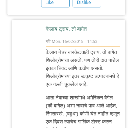
ब्रेड
Like
Dislike
by
गवि
केलाय ट्राय. तो बागेत
गवि
Mon, 16/02/2015 - 14:53
In
केलाय नेचर बास्केटचाही ट्राय. तो बागेत
reply
थिओब्रोमाचा असतो. पण तोही दात पाडेल
to
इतका चिवट आणि कठीण असतो.
बागेत
थिओब्रोमाच्या इतर उत्कृष्ट उत्पादनांमधे हे
by
एक गल्ली चुकलेलं आहे.
सुनील
आता नेबाच्या शाखांमधे अमेरिकन बेगेल
(की बागेल) अशा नावाचे पाव आले आहेत,
रिंगसारखे. (बहुधा) कोणी घेत नाहीत म्हणून
एक दिवस त्याचेच गार्लिक टोस्ट करुन