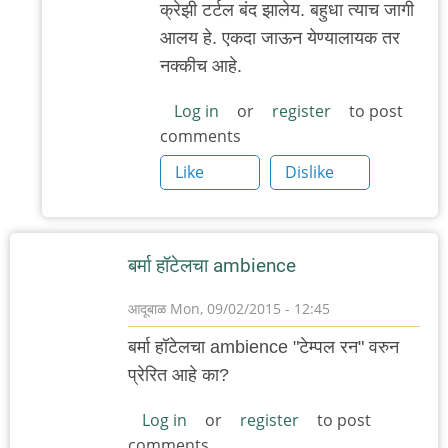
क्रेझी टर्टल बंद झालेय. बहुधा त्याच जागी
reply
आलय हे. एकदा जाऊन येण्यालायक तर
to
नक्कीच आहे.
कुठेशी
आहे
Log in
or
register
to post
comments
हो
हे?
Like
Dislike
क्रेझी
by
गवि
बर्मा हॉटेलचा ambience
आदूबाळ
Mon, 09/02/2015 - 12:45
बर्मा हॉटेलचा ambience "टेम्पल रन" वरुन
प्रेरित आहे का?
Log in
or
register
to post
comments