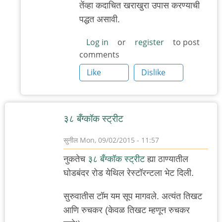
तेंव्हा कदाचित खराखुरा उपास करण्याची
प्रश्न
पद्धत असावी.
by
'न'वी
Log in
or
register
to post
comments
बाजू
Like
Dislike
३८ बँग्कॉक स्ट्रीट
सुनील
Mon, 09/02/2015 - 11:57
नुकतेच
३८ बँग्कॉक स्ट्रीट
ह्या ठाण्यातील
घोडबंदर रोड येथिल रेस्टॉरन्टला भेट दिली.
सुरुवातीस टॉम यम सूप मागवले. अत्यंत तिखट
आणि रुचकर (केवळ तिखट म्हणून रुचकर