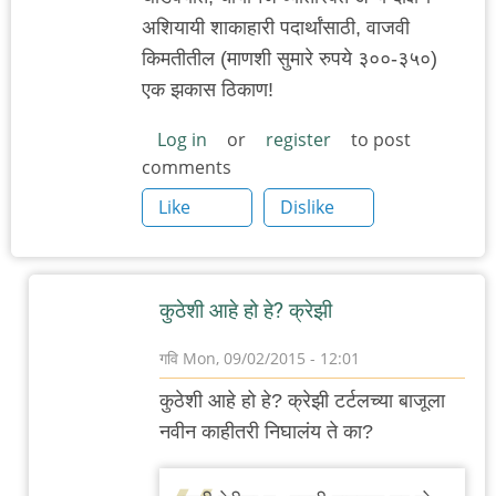
अशियायी शाकाहारी पदार्थांसाठी, वाजवी
किमतीतील (माणशी सुमारे रुपये ३००-३५०)
एक झकास ठिकाण!
Log in
or
register
to post
comments
Like
Dislike
कुठेशी आहे हो हे? क्रेझी
गवि
Mon, 09/02/2015 - 12:01
In
कुठेशी आहे हो हे? क्रेझी टर्टलच्या बाजूला
reply
नवीन काहीतरी निघालंय ते का?
to
३८