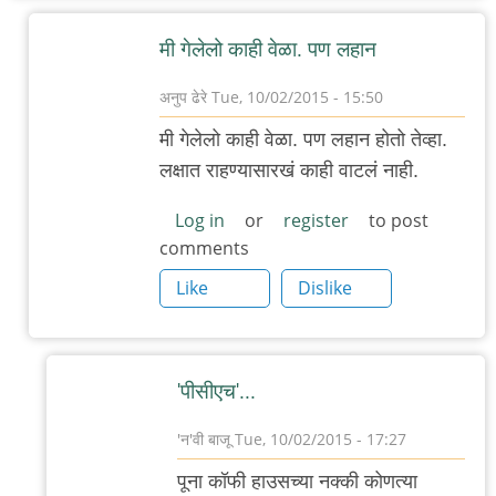
मी गेलेलो काही वेळा. पण लहान
अनुप ढेरे
Tue, 10/02/2015 - 15:50
In
मी गेलेलो काही वेळा. पण लहान होतो तेव्हा.
reply
लक्षात राहण्यासारखं काही वाटलं नाही.
to
डेक्कनला
Log in
or
register
to post
comments
असलेल्या
(कै)
Like
Dislike
पूना
by
गवि
'पीसीएच'...
'न'वी बाजू
Tue, 10/02/2015 - 17:27
In
पूना कॉफी हाउसच्या नक्की कोणत्या