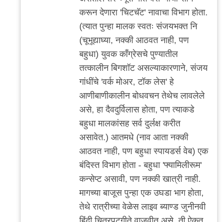
करून देणारा 'चिटचॅट' नावाचा विभाग होता.
(त्यात पुन्हा मालक स्वतः संजयभक्त नि
(चूभूद्याघ्या, नक्की आठवत नाही, पण
बहुधा) युवक काँग्रेसचे पुण्यातील
तत्कालीन बिगशॉट असल्याकारणाने, संजय
गांधींचे 'वर्क मोअर, टॉक लेस' हे
आणीबाणीकालीन बोधवचन तेथेच लावलेले
असे, हा दैवदुर्विलास होता, पण त्याकडे
बहुधा मालकांसह सर्व दुर्लक्ष करीत
असावेत.) आतमधे (नाव आता नक्की
आठवत नाही, पण बहुधा स्पायडर्स वेब) एक
बंदिस्त विभाग होता - बहुधा 'फ्यामिलीरूम'
कन्सेप्ट असावी, पण नक्की खात्री नाही.
मागच्या बाजूस पुन्हा एक उघडा भाग होता,
तेथे रात्रीच्या वेळेस लाइव ब्याण्ड जुनीनवी
हिंदी चित्रपटगीते वाजवीत असे, ती ऐकत