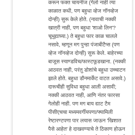
करून फक्त चायनीज (गेलो नाही त्या
काळात कधी, पण बहुधा व्हेज नॉनव्हेज
दोन्ही) सुरू केले होते. (नावाची नक्की
खात्री नाही, पण बहुधा 'शाओ लिन'?
चूभूद्याघ्या.) ते बहुधा फार काळ चालले
नसावे, म्हणून मग पुन्हा पंजाबीटैप्स (पण
व्हेज नॉनव्हेज दोन्ही) सुरू केले. बाहेरच्या
बाजूस स्याण्डविच/फास्टफूडखाना. (नक्की
आठवत नाही, परंतु डोशांचे बहुधा उच्चाटन
झाले होते. बहुधा डौनमार्केट वाटत असावे.)
दारूचीही सुविधा बहुधा आली असावी;
नक्की आठवत नाही, आणि नंतर फारसा
गेलोही नाही. पण मग बाय द्याट टैम
पीसीएचचा मध्यमवर्गीयपणा/फ्यामिली
रेष्टारण्टपणा पार लयास जाऊन 'खिशात
पैसे आहेत' हे दाखवण्याचे ते ठिकाण होऊन