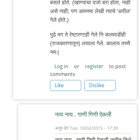
बसले होते. (खाण्याचा दर्जा बरा होता, नाही
असे नाही; पण आमच्या लेखी त्याचे 'अपील'
गेले होते.)
पुढे मग ते रेष्टारण्टही गेले नि कलमाडीही
(राजकारणातून) लयाला गेले. कालाय तस्मै
नमः|
Log in
or
register
to post
comments
Like
Dislike
नाय नाय.. गाणी गिणी ऐकली
अनुप ढेरे
Tue, 10/02/2015 - 17:39
In
नाय नाय.. गाणी गिणी ऐकली नाहीत तिथे