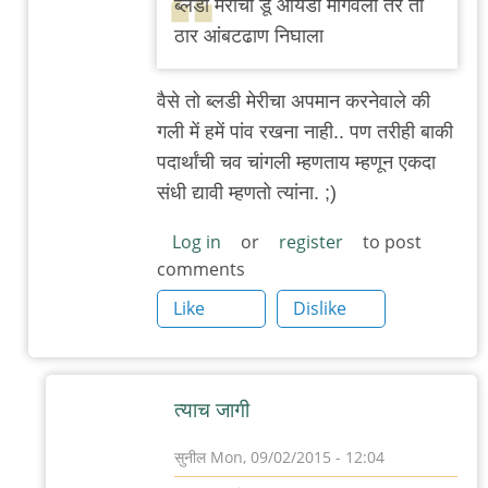
ब्लडी मेरीचा डू आयडी मागवला तर तो
बँग्कॉक
ठार आंबटढाण निघाला
स्ट्रीट
by
वैसे तो ब्लडी मेरीचा अपमान करनेवाले की
सुनील
गली में हमें पांव रखना नाही.. पण तरीही बाकी
पदार्थांची चव चांगली म्हणताय म्हणून एकदा
संधी द्यावी म्हणतो त्यांना. ;)
Log in
or
register
to post
comments
Like
Dislike
त्याच जागी
सुनील
Mon, 09/02/2015 - 12:04
In