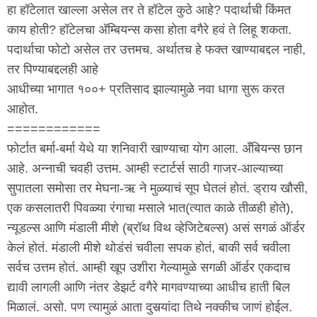
हा हॉटेलात खाल्ला असेल तर ते हॉटेल कुठे आहे? पदार्थाची किंमत
काय होती? हॉटेलचा अ‍ॅम्बियन्स कसा होता वगैरे हवं ते लिहू शकता.
पदार्थाचा फोटो असेल तर उत्तमच. अर्थातच हे फक्त खाण्याबद्दल नाही,
तर पिण्याबद्दलही आहे
आधीच्या भागात १००+ प्रतिसाद झाल्यामुळे नवा धागा सुरू करत
आहोत.
============
फोर्टात बर्मा-बर्मा येथे या शनिवारी खाण्याचा योग आला. अँबियन्स छान
आहे. अन्नाची चवही उत्तम. आम्ही स्टार्टर्स साठी गाजर-आल्याच्या
सुपातला समोसा तर मेघना-ऋ ने मुळ्याचं सूप घेतलं होतं. ड्राय खौसी,
एक कसलातरी पिवळ्या रंगाचा मसाले भात(त्यात काळे तीळही होते),
न्यूडल्स आणि मंडाली मीशे (ब्रॉथ विथ व्हेजिटेबल्स) असं सगळं ऑर्डर
केलं होतं. मंडाली मीशे थोडंसं चवीला सपक होतं, बाकी सर्व चवीला
सर्वच उत्तम होतं. आम्ही खूप उशीरा गेल्यामुळे सगळी ऑर्डर एकदाच
द्यावी लागली आणि नंतर डेझर्ट वगैरे मागवण्याच्या आधीच हाती बिल
मिळालं. असो. पण त्यामुळं आता दुसर्‍यांदा तिथे नक्कीच जाणं होईल.