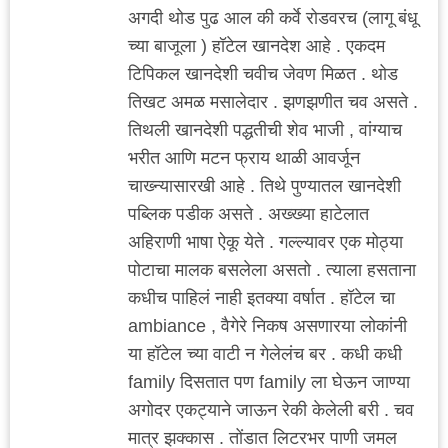
अगदी थोड पुढ आल की कर्वे रोडवरच (लागू बंधू
च्या बाजूला ) हॉटेल खानदेश आहे . एकदम
टिपिकल खानदेशी चवीच जेवण मिळत . थोड
तिखट अमळ मसालेदार . झणझणीत चव असते .
तिथली खानदेशी पद्धतीची शेव भाजी , वांग्याच
भरीत आणि मटन फ्राय थाळी आवर्जून
चाख्न्यासारखी आहे . तिथे पुण्यातल खानदेशी
पब्लिक पडीक असते . अख्ख्या हाटेलात
अहिराणी भाषा ऐकू येते . गल्ल्यावर एक मोठ्या
पोटाचा मालक बसलेला असतो . त्याला हसताना
कधीच पाहिलं नाही इतक्या वर्षात . हॉटेल चा
ambiance , वैगेरे निकष असणारया लोकांनी
या हॉटेल च्या वाटी न गेलेलंच बर . कधी कधी
family दिसतात पण family ला घेऊन जाण्या
अगोदर एकट्याने जाऊन रेकी केलेली बरी . चव
मात्र झक्कास . तोंडात लिटरभर पाणी जमल