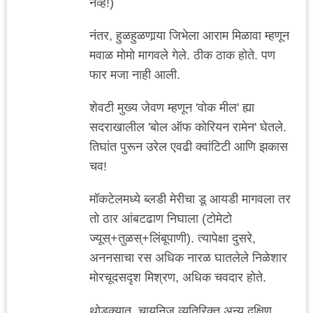
नव्हे!)
नंतर, हुळहुळणार्‍या जिभेला आराम मिळावा म्हणून
मवाळ मोमो मागवले गेले. ठीक ठाक होते. पण
फार मजा नाही आली.
शेवटी मुख्य जेवण म्हणून 'वोक मील' ह्या
सदराखालील 'बोल ऑफ कोरियन रामेन' घेतले.
तिघांत पुरून उरेल एवढी क्वांटिटी आणि झकास
चव!
मॉकटेलमध्ये ब्लडी मेरीचा डू आयडी मागवला तर
तो ठार आंबटढाण निघाला (टोमेटो
ज्यूस्+तुळस्+लिंबूपाणी). त्यापेक्षा दुसरे,
अननसाचा रस अधिक नारळ घातलेले निळेशार
मोरचूदसदृश मिश्रण, अधिक चवदार होते.
थोडक्यात, चायनिज व्यतिरिक्त अन्य दक्षिण