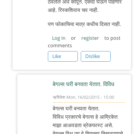
ठेवलेले अर्धे कापून. एकदा घेऊन पाहणार
आहे. रिस्कशिवाय चव नाही.
पण फोकाचिया मात्र कधीच दिसत नाही.
Log in
or
register
to post
comments
Like
Dislike
बेगल्स घरी बनवता येतात. विविध
ऋषिकेश
Mon, 16/02/2015 - 15:00
In
बेगल्स घरी बनवता येतात.
reply
विविध प्रकारचे बेगल्स हे आम्रिकेत
to
माझा आअवडता ब्रेकफास्ट असे.
केलाय
बेगल्स विथ एग हे मिर्‍याच्या तिखटपणाचे