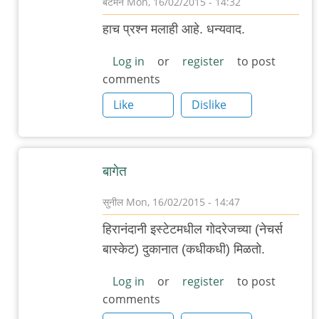
बॅटमॅन
Mon, 16/02/2015 - 14:32
In
हाच प्रश्न मलाही आहे. धन्यवाद.
reply
to
Log in
or
register
to post
comments
वेगवेगळे
आंतरराष्ट्रीय
Like
Dislike
ब्रेड
by
गवि
बागेत
सुनील
Mon, 16/02/2015 - 14:47
In
हिरानंदानी इस्टेटमधील गोदरेजच्या (नेचर्स
reply
बास्केट) दुकानात (कधीकधी) मिळतो.
to
वेगवेगळे
Log in
or
register
to post
comments
आंतरराष्ट्रीय