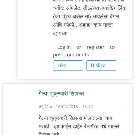
ट्राय.
चवीष्ट ऑमलेट, तीळ/जवस/कांदे/गार्लिक
तो
(जो प्रिय असेल तो) लावलेला बेगल
बागेत
आणि कॉफी.. अहाहा! काय नाष्टा
by
व्हायचा!
गवि
Log in
or
register
to
post comments
Like
Dislike
गेल्या शुक्रवारी सिझन्स
घनु
Mon, 16/02/2015 - 15:12
गेल्या शुक्रवारी सिझन्स मॉलातल्या "वाह
मराठी!" ह्या फाईन डाईन रेस्टॉरंट मधे खाल्लं.
ठिकंच आहे,