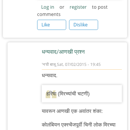
Log in
or
register
to post
comments
Like
Dislike
धन्यवाद/आणखी प्रश्न
'न'वी बाजू
Sat, 07/02/2015 - 19:45
In
धन्यवाद.
reply
to
हरिषा (मिरच्यांची चटणी)
इराणी/
मध्य-
यावरून आणखी एक अवांतर शंका:
पूर्व
by
कोलंबियन एक्स्चेंजपूर्वी चिनी लोक मिरच्या
नंदन