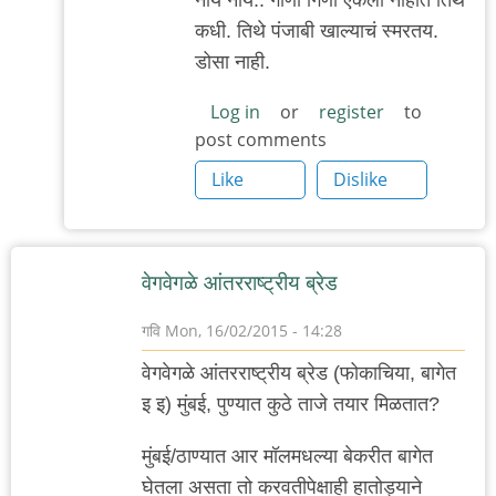
reply
कधी. तिथे पंजाबी खाल्याचं स्मरतय.
to
डोसा नाही.
'पीसीएच'...
by
Log in
or
register
to
post comments
'न'वी
बाजू
Like
Dislike
वेगवेगळे आंतरराष्ट्रीय ब्रेड
गवि
Mon, 16/02/2015 - 14:28
वेगवेगळे आंतरराष्ट्रीय ब्रेड (फोकाचिया, बागेत
इ इ) मुंबई, पुण्यात कुठे ताजे तयार मिळतात?
मुंबई/ठाण्यात आर मॉलमधल्या बेकरीत बागेत
घेतला असता तो करवतीपेक्षाही हातोड्याने