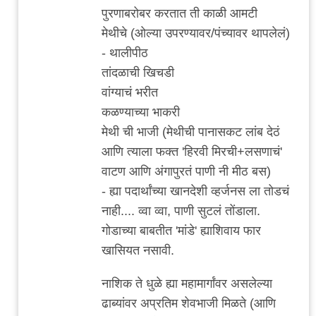
कोथरूड
पुरणाबरोबर करतात ती काळी आमटी
च्या
मेथीचे (ओल्या उपरण्यावर/पंच्यावर थापलेलं)
by
- थालीपीठ
विषारी
तांदळाची खिचडी
वडापाव
वांग्याचं भरीत
कळण्याच्या भाकरी
मेथी ची भाजी (मेथीची पानासकट लांब देठं
आणि त्याला फक्त 'हिरवी मिरची+लसणाचं'
वाटण आणि अंगापुरतं पाणी नी मीठ बस)
- ह्या पदार्थांच्या खानदेशी व्हर्जनस ला तोडचं
नाही.... व्वा व्वा, पाणी सुटलं तोंडाला.
गोडाच्या बाबतीत 'मांडे' ह्याशिवाय फार
खासियत नसावी.
नाशिक ते धुळे ह्या महामार्गांवर असलेल्या
ढाब्यांवर अप्रतिम शेवभाजी मिळते (आणि