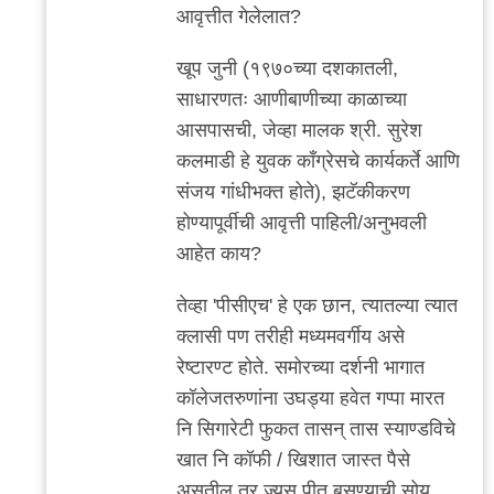
reply
आवृत्तीत गेलेलात?
to
मी
खूप जुनी (१९७०च्या दशकातली,
गेलेलो
साधारणतः आणीबाणीच्या काळाच्या
काही
आसपासची, जेव्हा मालक श्री. सुरेश
वेळा.
कलमाडी हे युवक काँग्रेसचे कार्यकर्ते आणि
पण
संजय गांधीभक्त होते), झटॅकीकरण
लहान
होण्यापूर्वीची आवृत्ती पाहिली/अनुभवली
by
आहेत काय?
अनुप
तेव्हा 'पीसीएच' हे एक छान, त्यातल्या त्यात
ढेरे
क्लासी पण तरीही मध्यमवर्गीय असे
रेष्टारण्ट होते. समोरच्या दर्शनी भागात
कॉलेजतरुणांना उघड्या हवेत गप्पा मारत
नि सिगारेटी फुकत तासन् तास स्याण्डविचे
खात नि कॉफी / खिशात जास्त पैसे
असतील तर ज्यूस पीत बसण्याची सोय