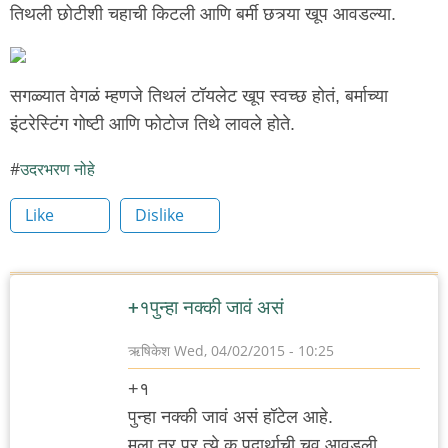
तिथली छोटीशी चहाची किटली आणि बर्मी छत्र्या खूप आवडल्या.
सगळ्यात वेगळं म्हणजे तिथलं टॉयलेट खूप स्वच्छ होतं, बर्माच्या
इंटरेस्टिंग गोष्टी आणि फोटोज तिथे लावले होते.
उदरभरण नोहे
Like
Dislike
+१पुन्हा नक्की जावं असं
ऋषिकेश
Wed, 04/02/2015 - 10:25
+१
पुन्हा नक्की जावं असं हॉटेल आहे.
मला तर प्र त्ये क पदार्थाची चव आवडली.