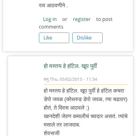
राव आठवणीने .
Log in
or
register
to post
comments
Like
Dislike
हो मस्तय हे हॉटेल. खूप पुर्वी
घनु
Thu, 05/02/2015 - 11:34
In
हो मस्तय हे हॉटेल. खूप पुर्वी हे हॉटेल कचरा
reply
डेपो जवळ (कोथरुड डेपो जवळ, त्या चढावर)
to
होतं, ते दिवस आठवले :)
कर्वे
खानदेशी जेवण कमालीचं चवदार असतं. त्यांचे
रोड
मसाले तर लाजवाब.
ला
शेवभाजी