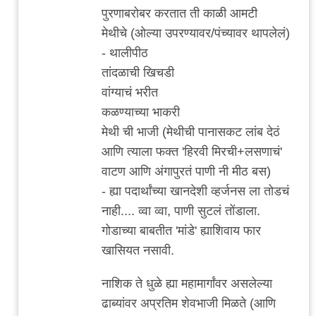
कोथरूड
पुरणाबरोबर करतात ती काळी आमटी
च्या
मेथीचे (ओल्या उपरण्यावर/पंच्यावर थापलेलं)
by
- थालीपीठ
विषारी
तांदळाची खिचडी
वडापाव
वांग्याचं भरीत
कळण्याच्या भाकरी
मेथी ची भाजी (मेथीची पानासकट लांब देठं
आणि त्याला फक्त 'हिरवी मिरची+लसणाचं'
वाटण आणि अंगापुरतं पाणी नी मीठ बस)
- ह्या पदार्थांच्या खानदेशी व्हर्जनस ला तोडचं
नाही.... व्वा व्वा, पाणी सुटलं तोंडाला.
गोडाच्या बाबतीत 'मांडे' ह्याशिवाय फार
खासियत नसावी.
नाशिक ते धुळे ह्या महामार्गांवर असलेल्या
ढाब्यांवर अप्रतिम शेवभाजी मिळते (आणि