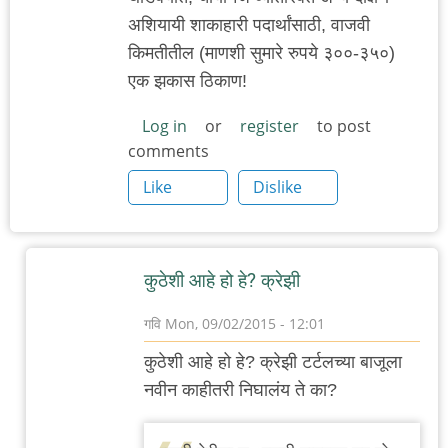
अशियायी शाकाहारी पदार्थांसाठी, वाजवी
किमतीतील (माणशी सुमारे रुपये ३००-३५०)
एक झकास ठिकाण!
Log in
or
register
to post
comments
Like
Dislike
कुठेशी आहे हो हे? क्रेझी
गवि
Mon, 09/02/2015 - 12:01
In
कुठेशी आहे हो हे? क्रेझी टर्टलच्या बाजूला
reply
नवीन काहीतरी निघालंय ते का?
to
३८