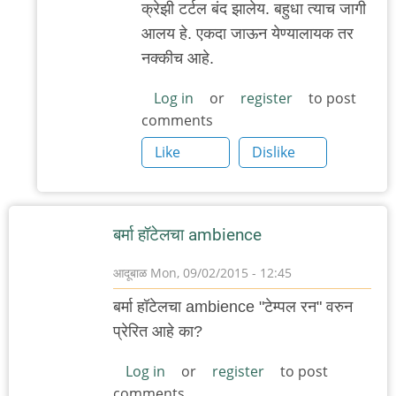
क्रेझी टर्टल बंद झालेय. बहुधा त्याच जागी
reply
आलय हे. एकदा जाऊन येण्यालायक तर
to
नक्कीच आहे.
कुठेशी
आहे
Log in
or
register
to post
comments
हो
हे?
Like
Dislike
क्रेझी
by
गवि
बर्मा हॉटेलचा ambience
आदूबाळ
Mon, 09/02/2015 - 12:45
बर्मा हॉटेलचा ambience "टेम्पल रन" वरुन
प्रेरित आहे का?
Log in
or
register
to post
comments