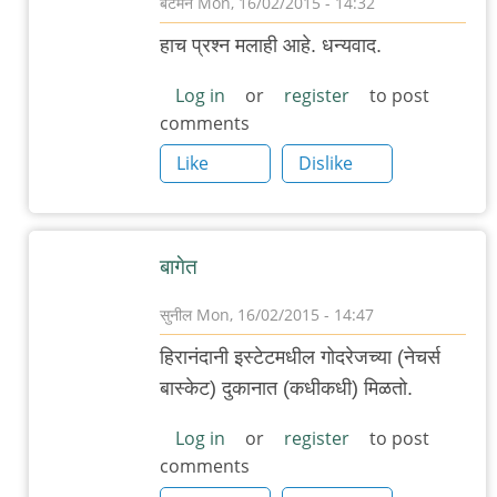
बॅटमॅन
Mon, 16/02/2015 - 14:32
In
हाच प्रश्न मलाही आहे. धन्यवाद.
reply
to
Log in
or
register
to post
comments
वेगवेगळे
आंतरराष्ट्रीय
Like
Dislike
ब्रेड
by
गवि
बागेत
सुनील
Mon, 16/02/2015 - 14:47
In
हिरानंदानी इस्टेटमधील गोदरेजच्या (नेचर्स
reply
बास्केट) दुकानात (कधीकधी) मिळतो.
to
वेगवेगळे
Log in
or
register
to post
comments
आंतरराष्ट्रीय