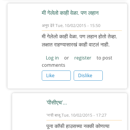
मी गेलेलो काही वेळा. पण लहान
अनुप ढेरे
Tue, 10/02/2015 - 15:50
In
मी गेलेलो काही वेळा. पण लहान होतो तेव्हा.
reply
लक्षात राहण्यासारखं काही वाटलं नाही.
to
डेक्कनला
Log in
or
register
to post
comments
असलेल्या
(कै)
Like
Dislike
पूना
by
गवि
'पीसीएच'...
'न'वी बाजू
Tue, 10/02/2015 - 17:27
In
पूना कॉफी हाउसच्या नक्की कोणत्या