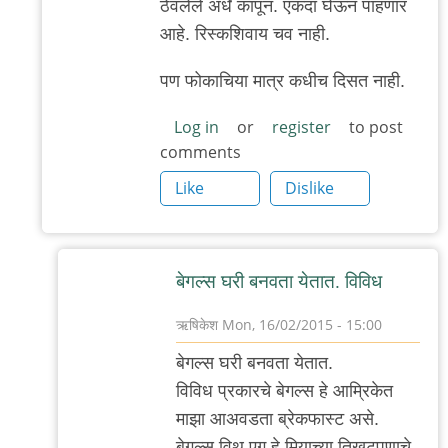
ठेवलेले अर्धे कापून. एकदा घेऊन पाहणार
आहे. रिस्कशिवाय चव नाही.
पण फोकाचिया मात्र कधीच दिसत नाही.
Log in
or
register
to post
comments
Like
Dislike
बेगल्स घरी बनवता येतात. विविध
ऋषिकेश
Mon, 16/02/2015 - 15:00
In
बेगल्स घरी बनवता येतात.
reply
विविध प्रकारचे बेगल्स हे आम्रिकेत
to
माझा आअवडता ब्रेकफास्ट असे.
केलाय
बेगल्स विथ एग हे मिर्‍याच्या तिखटपणाचे