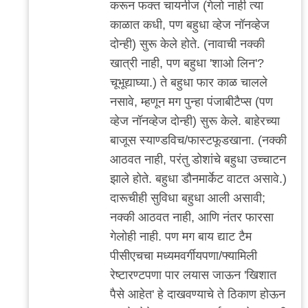
करून फक्त चायनीज (गेलो नाही त्या
काळात कधी, पण बहुधा व्हेज नॉनव्हेज
दोन्ही) सुरू केले होते. (नावाची नक्की
खात्री नाही, पण बहुधा 'शाओ लिन'?
चूभूद्याघ्या.) ते बहुधा फार काळ चालले
नसावे, म्हणून मग पुन्हा पंजाबीटैप्स (पण
व्हेज नॉनव्हेज दोन्ही) सुरू केले. बाहेरच्या
बाजूस स्याण्डविच/फास्टफूडखाना. (नक्की
आठवत नाही, परंतु डोशांचे बहुधा उच्चाटन
झाले होते. बहुधा डौनमार्केट वाटत असावे.)
दारूचीही सुविधा बहुधा आली असावी;
नक्की आठवत नाही, आणि नंतर फारसा
गेलोही नाही. पण मग बाय द्याट टैम
पीसीएचचा मध्यमवर्गीयपणा/फ्यामिली
रेष्टारण्टपणा पार लयास जाऊन 'खिशात
पैसे आहेत' हे दाखवण्याचे ते ठिकाण होऊन