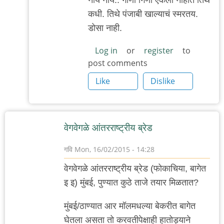
reply
कधी. तिथे पंजाबी खाल्याचं स्मरतय.
to
डोसा नाही.
'पीसीएच'...
by
Log in
or
register
to
post comments
'न'वी
बाजू
Like
Dislike
वेगवेगळे आंतरराष्ट्रीय ब्रेड
गवि
Mon, 16/02/2015 - 14:28
वेगवेगळे आंतरराष्ट्रीय ब्रेड (फोकाचिया, बागेत
इ इ) मुंबई, पुण्यात कुठे ताजे तयार मिळतात?
मुंबई/ठाण्यात आर मॉलमधल्या बेकरीत बागेत
घेतला असता तो करवतीपेक्षाही हातोड्याने