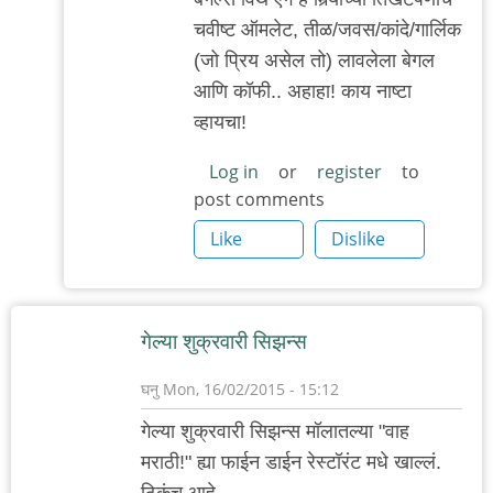
ट्राय.
चवीष्ट ऑमलेट, तीळ/जवस/कांदे/गार्लिक
तो
(जो प्रिय असेल तो) लावलेला बेगल
बागेत
आणि कॉफी.. अहाहा! काय नाष्टा
by
व्हायचा!
गवि
Log in
or
register
to
post comments
Like
Dislike
गेल्या शुक्रवारी सिझन्स
घनु
Mon, 16/02/2015 - 15:12
गेल्या शुक्रवारी सिझन्स मॉलातल्या "वाह
मराठी!" ह्या फाईन डाईन रेस्टॉरंट मधे खाल्लं.
ठिकंच आहे,