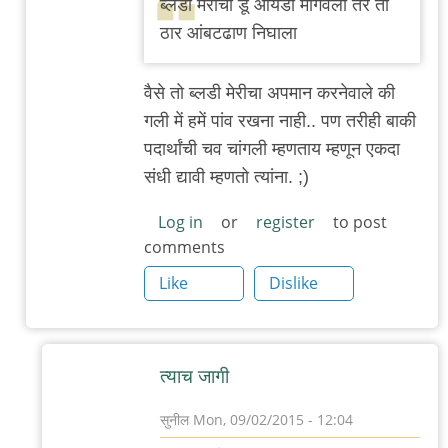
ब्लडी मेरीचा डू आयडी मागवला तर तो
बँग्कॉक
ठार आंबटढाण निघाला
स्ट्रीट
by
वैसे तो ब्लडी मेरीचा अपमान करनेवाले की
सुनील
गली में हमें पांव रखना नाही.. पण तरीही बाकी
पदार्थांची चव चांगली म्हणताय म्हणून एकदा
संधी द्यावी म्हणतो त्यांना. ;)
Log in
or
register
to post
comments
Like
Dislike
त्याच जागी
सुनील
Mon, 09/02/2015 - 12:04
In