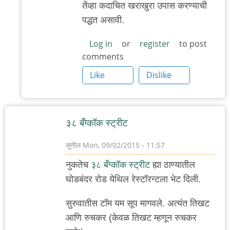
तेंव्हा कदाचित खराखुरा उपास करण्याची
प्रश्न
पद्धत असावी.
by
'न'वी
Log in
or
register
to post
comments
बाजू
Like
Dislike
३८ बँग्कॉक स्ट्रीट
सुनील
Mon, 09/02/2015 - 11:57
नुकतेच
३८ बँग्कॉक स्ट्रीट
ह्या ठाण्यातील
घोडबंदर रोड येथिल रेस्टॉरन्टला भेट दिली.
सुरुवातीस टॉम यम सूप मागवले. अत्यंत तिखट
आणि रुचकर (केवळ तिखट म्हणून रुचकर