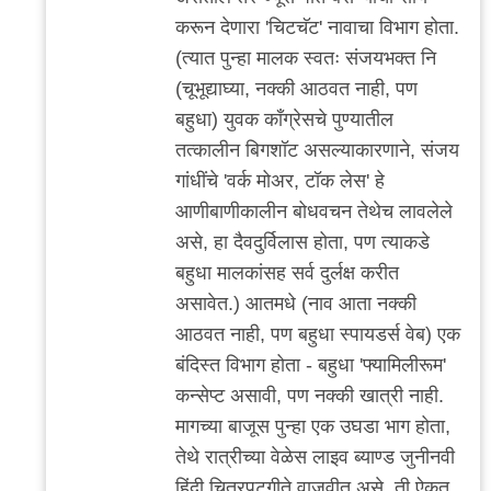
करून देणारा 'चिटचॅट' नावाचा विभाग होता.
(त्यात पुन्हा मालक स्वतः संजयभक्त नि
(चूभूद्याघ्या, नक्की आठवत नाही, पण
बहुधा) युवक काँग्रेसचे पुण्यातील
तत्कालीन बिगशॉट असल्याकारणाने, संजय
गांधींचे 'वर्क मोअर, टॉक लेस' हे
आणीबाणीकालीन बोधवचन तेथेच लावलेले
असे, हा दैवदुर्विलास होता, पण त्याकडे
बहुधा मालकांसह सर्व दुर्लक्ष करीत
असावेत.) आतमधे (नाव आता नक्की
आठवत नाही, पण बहुधा स्पायडर्स वेब) एक
बंदिस्त विभाग होता - बहुधा 'फ्यामिलीरूम'
कन्सेप्ट असावी, पण नक्की खात्री नाही.
मागच्या बाजूस पुन्हा एक उघडा भाग होता,
तेथे रात्रीच्या वेळेस लाइव ब्याण्ड जुनीनवी
हिंदी चित्रपटगीते वाजवीत असे, ती ऐकत