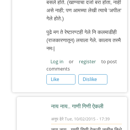
बसले होते. (खाण्याचा दर्जा बरा होता, नाही
असे नाही; पण आमच्या लेखी त्याचे 'अपील'
गेले होते.)
पुढे मग ते रेष्टारण्टही गेले नि कलमाडीही
(राजकारणातून) लयाला गेले. कालाय तस्मै
नमः|
Log in
or
register
to post
comments
Like
Dislike
नाय नाय.. गाणी गिणी ऐकली
अनुप ढेरे
Tue, 10/02/2015 - 17:39
In
नाय नाय.. गाणी गिणी ऐकली नाहीत तिथे