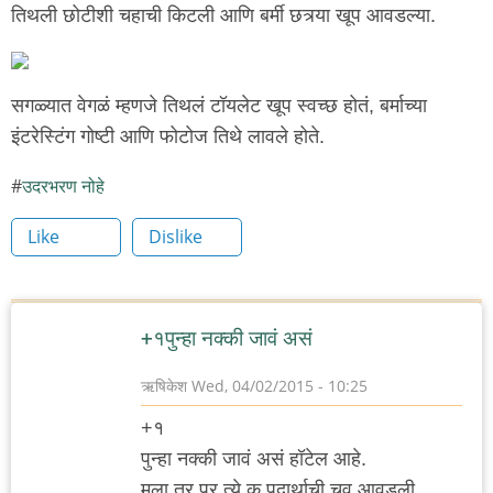
तिथली छोटीशी चहाची किटली आणि बर्मी छत्र्या खूप आवडल्या.
सगळ्यात वेगळं म्हणजे तिथलं टॉयलेट खूप स्वच्छ होतं, बर्माच्या
इंटरेस्टिंग गोष्टी आणि फोटोज तिथे लावले होते.
उदरभरण नोहे
Like
Dislike
+१पुन्हा नक्की जावं असं
ऋषिकेश
Wed, 04/02/2015 - 10:25
+१
पुन्हा नक्की जावं असं हॉटेल आहे.
मला तर प्र त्ये क पदार्थाची चव आवडली.