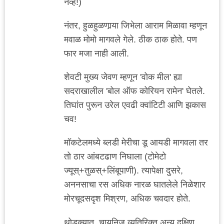
नव्हे!)
नंतर, हुळहुळणार्‍या जिभेला आराम मिळावा म्हणून
मवाळ मोमो मागवले गेले. ठीक ठाक होते. पण
फार मजा नाही आली.
शेवटी मुख्य जेवण म्हणून 'वोक मील' ह्या
सदराखालील 'बोल ऑफ कोरियन रामेन' घेतले.
तिघांत पुरून उरेल एवढी क्वांटिटी आणि झकास
चव!
मॉकटेलमध्ये ब्लडी मेरीचा डू आयडी मागवला तर
तो ठार आंबटढाण निघाला (टोमेटो
ज्यूस्+तुळस्+लिंबूपाणी). त्यापेक्षा दुसरे,
अननसाचा रस अधिक नारळ घातलेले निळेशार
मोरचूदसदृश मिश्रण, अधिक चवदार होते.
थोडक्यात, चायनिज व्यतिरिक्त अन्य दक्षिण