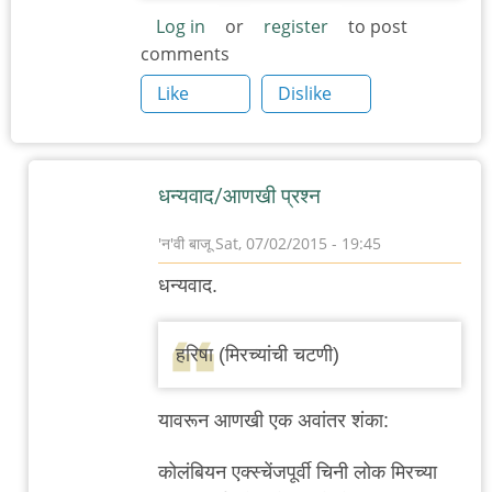
Log in
or
register
to post
comments
Like
Dislike
धन्यवाद/आणखी प्रश्न
'न'वी बाजू
Sat, 07/02/2015 - 19:45
In
धन्यवाद.
reply
to
हरिषा (मिरच्यांची चटणी)
इराणी/
मध्य-
यावरून आणखी एक अवांतर शंका:
पूर्व
by
कोलंबियन एक्स्चेंजपूर्वी चिनी लोक मिरच्या
नंदन