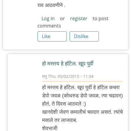
राव आठवणीने .
Log in
or
register
to post
comments
Like
Dislike
हो मस्तय हे हॉटेल. खूप पुर्वी
घनु
Thu, 05/02/2015 - 11:34
In
हो मस्तय हे हॉटेल. खूप पुर्वी हे हॉटेल कचरा
reply
डेपो जवळ (कोथरुड डेपो जवळ, त्या चढावर)
to
होतं, ते दिवस आठवले :)
कर्वे
खानदेशी जेवण कमालीचं चवदार असतं. त्यांचे
रोड
मसाले तर लाजवाब.
ला
शेवभाजी