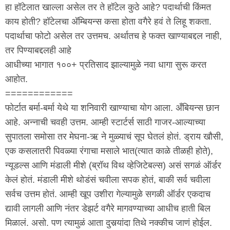
हा हॉटेलात खाल्ला असेल तर ते हॉटेल कुठे आहे? पदार्थाची किंमत
काय होती? हॉटेलचा अ‍ॅम्बियन्स कसा होता वगैरे हवं ते लिहू शकता.
पदार्थाचा फोटो असेल तर उत्तमच. अर्थातच हे फक्त खाण्याबद्दल नाही,
तर पिण्याबद्दलही आहे
आधीच्या भागात १००+ प्रतिसाद झाल्यामुळे नवा धागा सुरू करत
आहोत.
============
फोर्टात बर्मा-बर्मा येथे या शनिवारी खाण्याचा योग आला. अँबियन्स छान
आहे. अन्नाची चवही उत्तम. आम्ही स्टार्टर्स साठी गाजर-आल्याच्या
सुपातला समोसा तर मेघना-ऋ ने मुळ्याचं सूप घेतलं होतं. ड्राय खौसी,
एक कसलातरी पिवळ्या रंगाचा मसाले भात(त्यात काळे तीळही होते),
न्यूडल्स आणि मंडाली मीशे (ब्रॉथ विथ व्हेजिटेबल्स) असं सगळं ऑर्डर
केलं होतं. मंडाली मीशे थोडंसं चवीला सपक होतं, बाकी सर्व चवीला
सर्वच उत्तम होतं. आम्ही खूप उशीरा गेल्यामुळे सगळी ऑर्डर एकदाच
द्यावी लागली आणि नंतर डेझर्ट वगैरे मागवण्याच्या आधीच हाती बिल
मिळालं. असो. पण त्यामुळं आता दुसर्‍यांदा तिथे नक्कीच जाणं होईल.