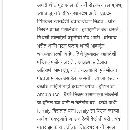
अगदी थोड पुढ आल की कर्वे रोडवरच (लागू बंधू
च्या बाजूला ) हॉटेल खानदेश आहे . एकदम
टिपिकल खानदेशी चवीच जेवण मिळत . थोड
तिखट अमळ मसालेदार . झणझणीत चव असते .
तिथली खानदेशी पद्धतीची शेव भाजी , वांग्याच
भरीत आणि मटन फ्राय थाळी आवर्जून
चाख्न्यासारखी आहे . तिथे पुण्यातल खानदेशी
पब्लिक पडीक असते . अख्ख्या हाटेलात
अहिराणी भाषा ऐकू येते . गल्ल्यावर एक मोठ्या
पोटाचा मालक बसलेला असतो . त्याला हसताना
कधीच पाहिलं नाही इतक्या वर्षात . हॉटेल चा
ambiance , वैगेरे निकष असणारया लोकांनी
या हॉटेल च्या वाटी न गेलेलंच बर . कधी कधी
family दिसतात पण family ला घेऊन जाण्या
अगोदर एकट्याने जाऊन रेकी केलेली बरी . चव
मात्र झक्कास . तोंडात लिटरभर पाणी जमल