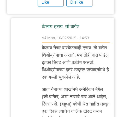
ब्रेड
Like
Dislike
by
गवि
केलाय ट्राय. तो बागेत
गवि
Mon, 16/02/2015 - 14:53
In
केलाय नेचर बास्केटचाही ट्राय. तो बागेत
reply
थिओब्रोमाचा असतो. पण तोही दात पाडेल
to
इतका चिवट आणि कठीण असतो.
बागेत
थिओब्रोमाच्या इतर उत्कृष्ट उत्पादनांमधे हे
by
एक गल्ली चुकलेलं आहे.
सुनील
आता नेबाच्या शाखांमधे अमेरिकन बेगेल
(की बागेल) अशा नावाचे पाव आले आहेत,
रिंगसारखे. (बहुधा) कोणी घेत नाहीत म्हणून
एक दिवस त्याचेच गार्लिक टोस्ट करुन