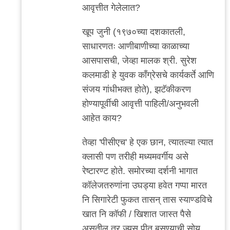
reply
आवृत्तीत गेलेलात?
to
मी
खूप जुनी (१९७०च्या दशकातली,
गेलेलो
साधारणतः आणीबाणीच्या काळाच्या
काही
आसपासची, जेव्हा मालक श्री. सुरेश
वेळा.
कलमाडी हे युवक काँग्रेसचे कार्यकर्ते आणि
पण
संजय गांधीभक्त होते), झटॅकीकरण
लहान
होण्यापूर्वीची आवृत्ती पाहिली/अनुभवली
by
आहेत काय?
अनुप
तेव्हा 'पीसीएच' हे एक छान, त्यातल्या त्यात
ढेरे
क्लासी पण तरीही मध्यमवर्गीय असे
रेष्टारण्ट होते. समोरच्या दर्शनी भागात
कॉलेजतरुणांना उघड्या हवेत गप्पा मारत
नि सिगारेटी फुकत तासन् तास स्याण्डविचे
खात नि कॉफी / खिशात जास्त पैसे
असतील तर ज्यूस पीत बसण्याची सोय