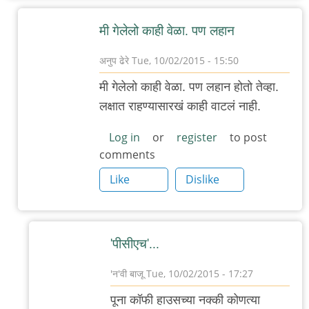
मी गेलेलो काही वेळा. पण लहान
अनुप ढेरे
Tue, 10/02/2015 - 15:50
In
मी गेलेलो काही वेळा. पण लहान होतो तेव्हा.
reply
लक्षात राहण्यासारखं काही वाटलं नाही.
to
डेक्कनला
Log in
or
register
to post
comments
असलेल्या
(कै)
Like
Dislike
पूना
by
गवि
'पीसीएच'...
'न'वी बाजू
Tue, 10/02/2015 - 17:27
In
पूना कॉफी हाउसच्या नक्की कोणत्या