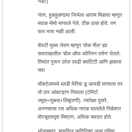
नव्हे!)
नंतर, हुळहुळणार्‍या जिभेला आराम मिळावा म्हणून
मवाळ मोमो मागवले गेले. ठीक ठाक होते. पण
फार मजा नाही आली.
शेवटी मुख्य जेवण म्हणून 'वोक मील' ह्या
सदराखालील 'बोल ऑफ कोरियन रामेन' घेतले.
तिघांत पुरून उरेल एवढी क्वांटिटी आणि झकास
चव!
मॉकटेलमध्ये ब्लडी मेरीचा डू आयडी मागवला तर
तो ठार आंबटढाण निघाला (टोमेटो
ज्यूस्+तुळस्+लिंबूपाणी). त्यापेक्षा दुसरे,
अननसाचा रस अधिक नारळ घातलेले निळेशार
मोरचूदसदृश मिश्रण, अधिक चवदार होते.
थोडक्यात, चायनिज व्यतिरिक्त अन्य दक्षिण