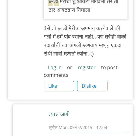
ब्लडी मेरीचा डू आयडी मागवला तर तो
बँग्कॉक
ठार आंबटढाण निघाला
स्ट्रीट
by
वैसे तो ब्लडी मेरीचा अपमान करनेवाले की
सुनील
गली में हमें पांव रखना नाही.. पण तरीही बाकी
पदार्थांची चव चांगली म्हणताय म्हणून एकदा
संधी द्यावी म्हणतो त्यांना. ;)
Log in
or
register
to post
comments
Like
Dislike
त्याच जागी
सुनील
Mon, 09/02/2015 - 12:04
In