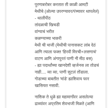
कोथरूड
पुरणाबरोबर करतात ती काळी आमटी
च्या
मेथीचे (ओल्या उपरण्यावर/पंच्यावर थापलेलं)
by
- थालीपीठ
विषारी
तांदळाची खिचडी
वडापाव
वांग्याचं भरीत
कळण्याच्या भाकरी
मेथी ची भाजी (मेथीची पानासकट लांब देठं
आणि त्याला फक्त 'हिरवी मिरची+लसणाचं'
वाटण आणि अंगापुरतं पाणी नी मीठ बस)
- ह्या पदार्थांच्या खानदेशी व्हर्जनस ला तोडचं
नाही.... व्वा व्वा, पाणी सुटलं तोंडाला.
गोडाच्या बाबतीत 'मांडे' ह्याशिवाय फार
खासियत नसावी.
नाशिक ते धुळे ह्या महामार्गांवर असलेल्या
ढाब्यांवर अप्रतिम शेवभाजी मिळते (आणि