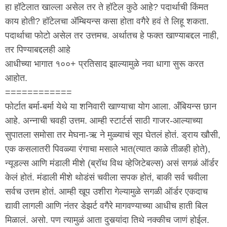
हा हॉटेलात खाल्ला असेल तर ते हॉटेल कुठे आहे? पदार्थाची किंमत
काय होती? हॉटेलचा अ‍ॅम्बियन्स कसा होता वगैरे हवं ते लिहू शकता.
पदार्थाचा फोटो असेल तर उत्तमच. अर्थातच हे फक्त खाण्याबद्दल नाही,
तर पिण्याबद्दलही आहे
आधीच्या भागात १००+ प्रतिसाद झाल्यामुळे नवा धागा सुरू करत
आहोत.
============
फोर्टात बर्मा-बर्मा येथे या शनिवारी खाण्याचा योग आला. अँबियन्स छान
आहे. अन्नाची चवही उत्तम. आम्ही स्टार्टर्स साठी गाजर-आल्याच्या
सुपातला समोसा तर मेघना-ऋ ने मुळ्याचं सूप घेतलं होतं. ड्राय खौसी,
एक कसलातरी पिवळ्या रंगाचा मसाले भात(त्यात काळे तीळही होते),
न्यूडल्स आणि मंडाली मीशे (ब्रॉथ विथ व्हेजिटेबल्स) असं सगळं ऑर्डर
केलं होतं. मंडाली मीशे थोडंसं चवीला सपक होतं, बाकी सर्व चवीला
सर्वच उत्तम होतं. आम्ही खूप उशीरा गेल्यामुळे सगळी ऑर्डर एकदाच
द्यावी लागली आणि नंतर डेझर्ट वगैरे मागवण्याच्या आधीच हाती बिल
मिळालं. असो. पण त्यामुळं आता दुसर्‍यांदा तिथे नक्कीच जाणं होईल.