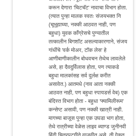
करून देणारा 'चिटचॅट' नावाचा विभाग होता.
(त्यात पुन्हा मालक स्वतः संजयभक्त नि
(चूभूद्याघ्या, नक्की आठवत नाही, पण
बहुधा) युवक काँग्रेसचे पुण्यातील
तत्कालीन बिगशॉट असल्याकारणाने, संजय
गांधींचे 'वर्क मोअर, टॉक लेस' हे
आणीबाणीकालीन बोधवचन तेथेच लावलेले
असे, हा दैवदुर्विलास होता, पण त्याकडे
बहुधा मालकांसह सर्व दुर्लक्ष करीत
असावेत.) आतमधे (नाव आता नक्की
आठवत नाही, पण बहुधा स्पायडर्स वेब) एक
बंदिस्त विभाग होता - बहुधा 'फ्यामिलीरूम'
कन्सेप्ट असावी, पण नक्की खात्री नाही.
मागच्या बाजूस पुन्हा एक उघडा भाग होता,
तेथे रात्रीच्या वेळेस लाइव ब्याण्ड जुनीनवी
हिंदी चित्रपटगीते वाजवीत असे, ती ऐकत