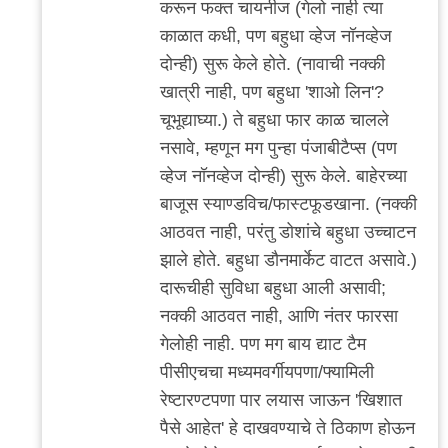
करून फक्त चायनीज (गेलो नाही त्या
काळात कधी, पण बहुधा व्हेज नॉनव्हेज
दोन्ही) सुरू केले होते. (नावाची नक्की
खात्री नाही, पण बहुधा 'शाओ लिन'?
चूभूद्याघ्या.) ते बहुधा फार काळ चालले
नसावे, म्हणून मग पुन्हा पंजाबीटैप्स (पण
व्हेज नॉनव्हेज दोन्ही) सुरू केले. बाहेरच्या
बाजूस स्याण्डविच/फास्टफूडखाना. (नक्की
आठवत नाही, परंतु डोशांचे बहुधा उच्चाटन
झाले होते. बहुधा डौनमार्केट वाटत असावे.)
दारूचीही सुविधा बहुधा आली असावी;
नक्की आठवत नाही, आणि नंतर फारसा
गेलोही नाही. पण मग बाय द्याट टैम
पीसीएचचा मध्यमवर्गीयपणा/फ्यामिली
रेष्टारण्टपणा पार लयास जाऊन 'खिशात
पैसे आहेत' हे दाखवण्याचे ते ठिकाण होऊन