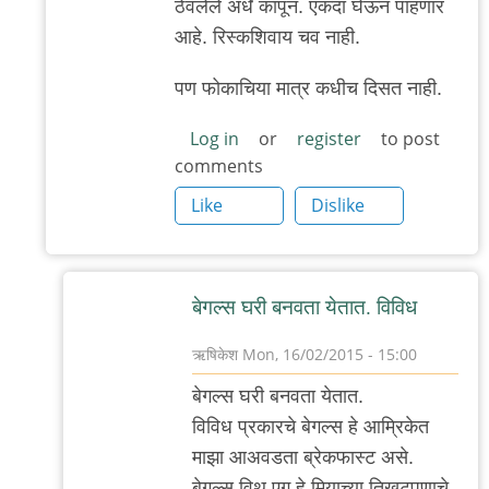
ठेवलेले अर्धे कापून. एकदा घेऊन पाहणार
आहे. रिस्कशिवाय चव नाही.
पण फोकाचिया मात्र कधीच दिसत नाही.
Log in
or
register
to post
comments
Like
Dislike
बेगल्स घरी बनवता येतात. विविध
ऋषिकेश
Mon, 16/02/2015 - 15:00
In
बेगल्स घरी बनवता येतात.
reply
विविध प्रकारचे बेगल्स हे आम्रिकेत
to
माझा आअवडता ब्रेकफास्ट असे.
केलाय
बेगल्स विथ एग हे मिर्‍याच्या तिखटपणाचे