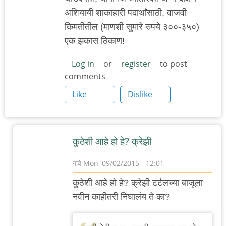
अशियायी शाकाहारी पदार्थांसाठी, वाजवी
किमतीतील (माणशी सुमारे रुपये ३००-३५०)
एक झकास ठिकाण!
Log in
or
register
to post
comments
Like
Dislike
कुठेशी आहे हो हे? क्रेझी
गवि
Mon, 09/02/2015 - 12:01
In
कुठेशी आहे हो हे? क्रेझी टर्टलच्या बाजूला
reply
नवीन काहीतरी निघालंय ते का?
to
३८