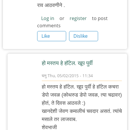
राव आठवणीने .
Log in
or
register
to post
comments
Like
Dislike
हो मस्तय हे हॉटेल. खूप पुर्वी
घनु
Thu, 05/02/2015 - 11:34
In
हो मस्तय हे हॉटेल. खूप पुर्वी हे हॉटेल कचरा
reply
डेपो जवळ (कोथरुड डेपो जवळ, त्या चढावर)
to
होतं, ते दिवस आठवले :)
कर्वे
खानदेशी जेवण कमालीचं चवदार असतं. त्यांचे
रोड
मसाले तर लाजवाब.
ला
शेवभाजी