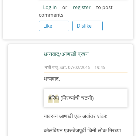
Log in
or
register
to post
comments
Like
Dislike
धन्यवाद/आणखी प्रश्न
'न'वी बाजू
Sat, 07/02/2015 - 19:45
In
धन्यवाद.
reply
to
हरिषा (मिरच्यांची चटणी)
इराणी/
मध्य-
यावरून आणखी एक अवांतर शंका:
पूर्व
by
कोलंबियन एक्स्चेंजपूर्वी चिनी लोक मिरच्या
नंदन