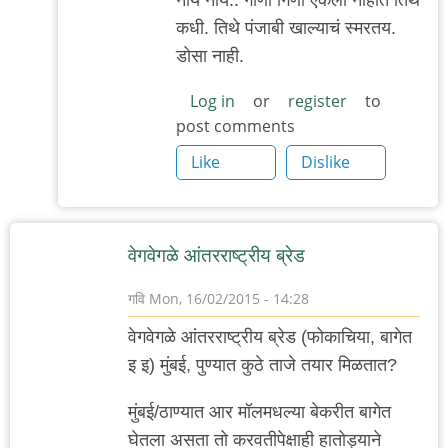
reply
कधी. तिथे पंजाबी खाल्याचं स्मरतय.
to
डोसा नाही.
'पीसीएच'...
by
Log in
or
register
to
post comments
'न'वी
बाजू
Like
Dislike
वेगवेगळे आंतरराष्ट्रीय ब्रेड
गवि
Mon, 16/02/2015 - 14:28
वेगवेगळे आंतरराष्ट्रीय ब्रेड (फोकाचिया, बागेत
इ इ) मुंबई, पुण्यात कुठे ताजे तयार मिळतात?
मुंबई/ठाण्यात आर मॉलमधल्या बेकरीत बागेत
घेतला असता तो करवतीपेक्षाही हातोड्याने