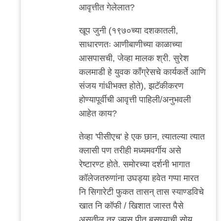
reply
आवृत्तीत गेलेलात?
to
मी
खूप जुनी (१९७०च्या दशकातली,
गेलेलो
साधारणतः आणीबाणीच्या काळाच्या
काही
आसपासची, जेव्हा मालक श्री. सुरेश
वेळा.
कलमाडी हे युवक काँग्रेसचे कार्यकर्ते आणि
पण
संजय गांधीभक्त होते), झटॅकीकरण
लहान
होण्यापूर्वीची आवृत्ती पाहिली/अनुभवली
by
आहेत काय?
अनुप
तेव्हा 'पीसीएच' हे एक छान, त्यातल्या त्यात
ढेरे
क्लासी पण तरीही मध्यमवर्गीय असे
रेष्टारण्ट होते. समोरच्या दर्शनी भागात
कॉलेजतरुणांना उघड्या हवेत गप्पा मारत
नि सिगारेटी फुकत तासन् तास स्याण्डविचे
खात नि कॉफी / खिशात जास्त पैसे
असतील तर ज्यूस पीत बसण्याची सोय