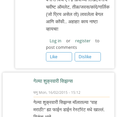
ट्राय.
चवीष्ट ऑमलेट, तीळ/जवस/कांदे/गार्लिक
तो
(जो प्रिय असेल तो) लावलेला बेगल
बागेत
आणि कॉफी.. अहाहा! काय नाष्टा
by
व्हायचा!
गवि
Log in
or
register
to
post comments
Like
Dislike
गेल्या शुक्रवारी सिझन्स
घनु
Mon, 16/02/2015 - 15:12
गेल्या शुक्रवारी सिझन्स मॉलातल्या "वाह
मराठी!" ह्या फाईन डाईन रेस्टॉरंट मधे खाल्लं.
ठिकंच आहे,