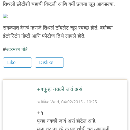
तिथली छोटीशी चहाची किटली आणि बर्मी छत्र्या खूप आवडल्या.
सगळ्यात वेगळं म्हणजे तिथलं टॉयलेट खूप स्वच्छ होतं, बर्माच्या
इंटरेस्टिंग गोष्टी आणि फोटोज तिथे लावले होते.
उदरभरण नोहे
Like
Dislike
+१पुन्हा नक्की जावं असं
ऋषिकेश
Wed, 04/02/2015 - 10:25
+१
पुन्हा नक्की जावं असं हॉटेल आहे.
मला तर प्र त्ये क पदार्थाची चव आवडली.