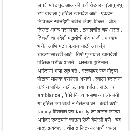
अगदी थोड पुढ आल की कर्वे रोडवरच (लागू बंधू
च्या बाजूला ) हॉटेल खानदेश आहे . एकदम
टिपिकल खानदेशी चवीच जेवण मिळत . थोड
तिखट अमळ मसालेदार . झणझणीत चव असते .
तिथली खानदेशी पद्धतीची शेव भाजी , वांग्याच
भरीत आणि मटन फ्राय थाळी आवर्जून
चाख्न्यासारखी आहे . तिथे पुण्यातल खानदेशी
पब्लिक पडीक असते . अख्ख्या हाटेलात
अहिराणी भाषा ऐकू येते . गल्ल्यावर एक मोठ्या
पोटाचा मालक बसलेला असतो . त्याला हसताना
कधीच पाहिलं नाही इतक्या वर्षात . हॉटेल चा
ambiance , वैगेरे निकष असणारया लोकांनी
या हॉटेल च्या वाटी न गेलेलंच बर . कधी कधी
family दिसतात पण family ला घेऊन जाण्या
अगोदर एकट्याने जाऊन रेकी केलेली बरी . चव
मात्र झक्कास . तोंडात लिटरभर पाणी जमल