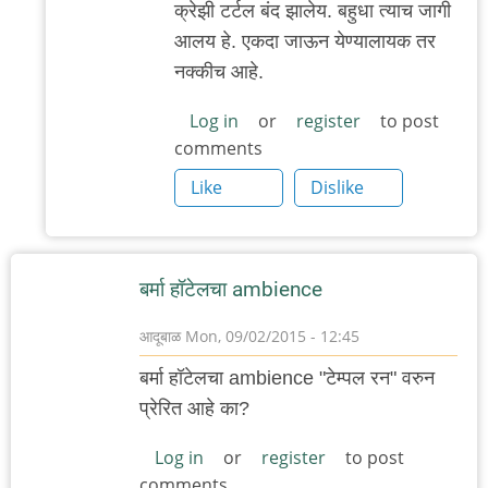
क्रेझी टर्टल बंद झालेय. बहुधा त्याच जागी
reply
आलय हे. एकदा जाऊन येण्यालायक तर
to
नक्कीच आहे.
कुठेशी
आहे
Log in
or
register
to post
comments
हो
हे?
Like
Dislike
क्रेझी
by
गवि
बर्मा हॉटेलचा ambience
आदूबाळ
Mon, 09/02/2015 - 12:45
बर्मा हॉटेलचा ambience "टेम्पल रन" वरुन
प्रेरित आहे का?
Log in
or
register
to post
comments