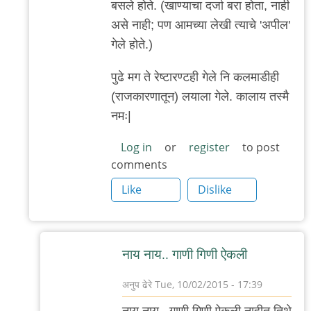
बसले होते. (खाण्याचा दर्जा बरा होता, नाही
असे नाही; पण आमच्या लेखी त्याचे 'अपील'
गेले होते.)
पुढे मग ते रेष्टारण्टही गेले नि कलमाडीही
(राजकारणातून) लयाला गेले. कालाय तस्मै
नमः|
Log in
or
register
to post
comments
Like
Dislike
नाय नाय.. गाणी गिणी ऐकली
अनुप ढेरे
Tue, 10/02/2015 - 17:39
In
नाय नाय.. गाणी गिणी ऐकली नाहीत तिथे