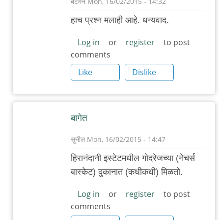
बॅटमॅन
Mon, 16/02/2015 - 14:32
In
हाच प्रश्न मलाही आहे. धन्यवाद.
reply
to
Log in
or
register
to post
comments
वेगवेगळे
आंतरराष्ट्रीय
Like
Dislike
ब्रेड
by
गवि
बागेत
सुनील
Mon, 16/02/2015 - 14:47
In
हिरानंदानी इस्टेटमधील गोदरेजच्या (नेचर्स
reply
बास्केट) दुकानात (कधीकधी) मिळतो.
to
वेगवेगळे
Log in
or
register
to post
comments
आंतरराष्ट्रीय