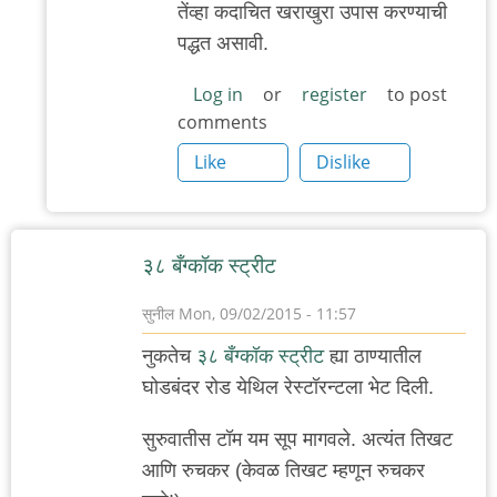
तेंव्हा कदाचित खराखुरा उपास करण्याची
प्रश्न
पद्धत असावी.
by
'न'वी
Log in
or
register
to post
comments
बाजू
Like
Dislike
३८ बँग्कॉक स्ट्रीट
सुनील
Mon, 09/02/2015 - 11:57
नुकतेच
३८ बँग्कॉक स्ट्रीट
ह्या ठाण्यातील
घोडबंदर रोड येथिल रेस्टॉरन्टला भेट दिली.
सुरुवातीस टॉम यम सूप मागवले. अत्यंत तिखट
आणि रुचकर (केवळ तिखट म्हणून रुचकर