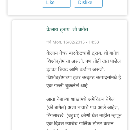
ब्रेड
Like
Dislike
by
गवि
केलाय ट्राय. तो बागेत
गवि
Mon, 16/02/2015 - 14:53
In
केलाय नेचर बास्केटचाही ट्राय. तो बागेत
reply
थिओब्रोमाचा असतो. पण तोही दात पाडेल
to
इतका चिवट आणि कठीण असतो.
बागेत
थिओब्रोमाच्या इतर उत्कृष्ट उत्पादनांमधे हे
by
एक गल्ली चुकलेलं आहे.
सुनील
आता नेबाच्या शाखांमधे अमेरिकन बेगेल
(की बागेल) अशा नावाचे पाव आले आहेत,
रिंगसारखे. (बहुधा) कोणी घेत नाहीत म्हणून
एक दिवस त्याचेच गार्लिक टोस्ट करुन