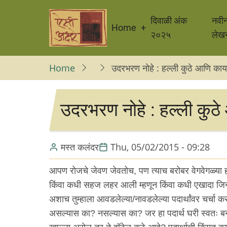
Skip
Main
to
दिवाळी अंक
नवी
Home
navigation
main
२०२५
लेख
content
Home
उदरभरण नोहे : हल्ली कुठे आणि काय
उदरभरण नोहे : हल्ली कुठे
मस्त कलंदर
Thu, 05/02/2015 - 09:28
आपण रोजचे जेवण जेवतोच, पण त्याच बरोबर वेगवेगळ्या हॉट
किंवा कधी सहज लहर आली म्हणून किंवा कधी एखादा जिन्न
अशाच तुम्हाला आवडलेल्या/नावडलेल्या पदार्थांवर चर्चा क
असल्यास का? नसल्यास का? जर हा पदार्थ घरी स्वतः ब