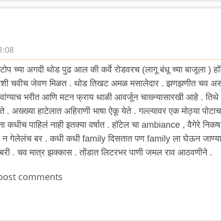
1:08
्टोप च्या अगदी थोड पुढ आल की कर्वे रोडवरच (लागू बंधू च्या बाजूला ) ह
ेशी चवीच जेवण मिळत . थोड तिखट अमळ मसालेदार . झणझणीत चव अस
 वांग्याच भरीत आणि मटन फ्राय थाळी आवर्जून चाख्न्यासारखी आहे . तिथे
. अख्ख्या हाटेलात अहिराणी भाषा ऐकू येते . गल्ल्यावर एक मोठ्या पोटाच
कधीच पाहिलं नाही इतक्या वर्षात . हॉटेल चा ambiance , वैगेरे निकष
टी न गेलेलंच बर . कधी कधी family दिसतात पण family ला घेऊन जाण्य
बरी . चव मात्र झक्कास . तोंडात लिटरभर पाणी जमल राव आठवणीने .
post comments