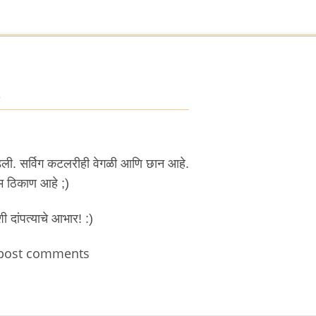
5
वडली. सर्विग कटलरीही वेगळी आणि छान आहे.
म ठिकाण आहे ;)
 दांपत्याचे आभार! :)
post comments