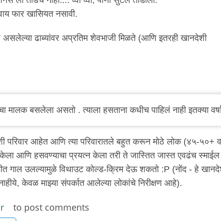
ाशिवाय फार खासियत नसावी.
ांवर असलेल्या ढाब्यांवर अप्रतिम शेवभाजी मिळते (आणि इतरही खानदेशी
ाचा मालक बसलेला असतो . त्याला हसताना कधीच पाहिलं नाही इतक्या वर्ष
ी परिवार आहेत आणि त्या परिवारातले बहुत करून मोठे लोक (४५-५०+ व
ेला आणि हसवण्याचा प्रयत्न केला तरी ते जास्तित जास्त एवढंच स्माईल
ीत गाल उलल्यामुळे विथाउट कोल्ड-क्रिम देऊ शकतो :P (नोंद - हे खानदे
ीये, केवळ माझ्या संपर्कात आलेल्या लोकांचे निरीक्षण आहे).
r
to post comments