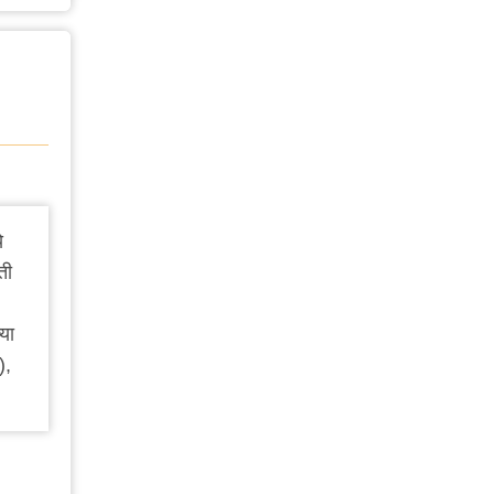
े
ती
या
),