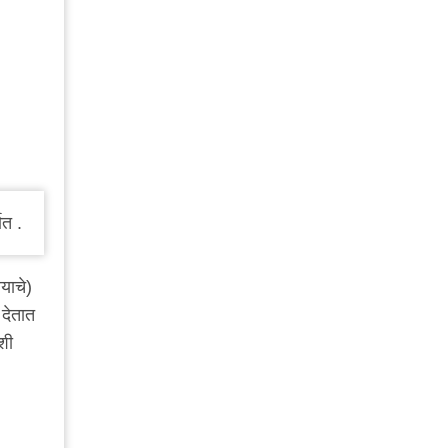
ात .
याचे)
 देतात
शी