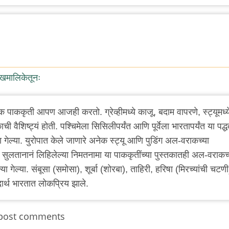
ेखमालिकेतूनः
पाककृती आपण आजही करतो. ग्रेव्हीमध्ये काजू, बदाम वापरणे, स्ट्यूमध्य
ी वैशिष्ट्यं होती. पश्चिमेला सिसिलीपर्यंत आणि पूर्वेला भारतापर्यंत या पद्ध
ा गेल्या. युरोपात केले जाणारे अनेक स्ट्यू आणि पुडिंग अल-वराकच्या
या सुलतानानं लिहिलेल्या निमतनामा या पाककृतींच्या पुस्तकातही अल-वराकच्
गेल्या. संबूसा (समोसा), शूर्बा (शोरबा), ताहिरी, हरिषा (मिरच्यांची चटणी
र्थ भारतात लोकप्रिय झाले.
post comments