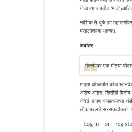
गोडाच्या बाबतीत 'मांडे' ह्य
नाशिक ते धुळे ह्या महामार्ग
मसालातल्या भाज्या).
अवांतर -
गल्ल्यावर एक मोठ्या पोट
माझ्या ओळखीत बरेच खानदेश
असेच आहेत. कितीही विनोद क
जेवढं आपण कडाक्याच्या थंड
लोकांबद्दलचे सरसकटीकरण नाह
Log in
or
registe