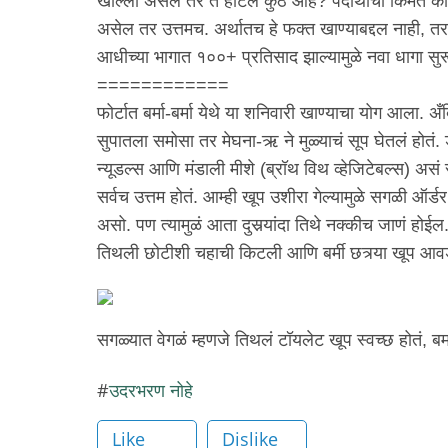
खाल्ला असेल तर ते हॉटेल कुठे आहे? पदार्थाची किंमत काय
असेल तर उत्तमच. अर्थातच हे फक्त खाण्याबद्दल नाही, तर 
आधीच्या भागात १००+ प्रतिसाद झाल्यामुळे नवा धागा स
============
फोर्टात बर्मा-बर्मा येथे या शनिवारी खाण्याचा योग आला. अ
सुपातला समोसा तर मेघना-ऋ ने मुळ्याचं सूप घेतलं होतं.
न्यूडल्स आणि मंडाली मीशे (ब्रॉथ विथ व्हेजिटेबल्स) असं
सर्वच उत्तम होतं. आम्ही खूप उशीरा गेल्यामुळे सगळी ऑर्
असो. पण त्यामुळं आता दुसर्‍यांदा तिथे नक्कीच जाणं होईल
तिथली छोटीशी चहाची किटली आणि बर्मी छत्र्या खूप आवड
सगळ्यात वेगळं म्हणजे तिथलं टॉयलेट खूप स्वच्छ होतं, बर्म
उदरभरण नोहे
Like
Dislike