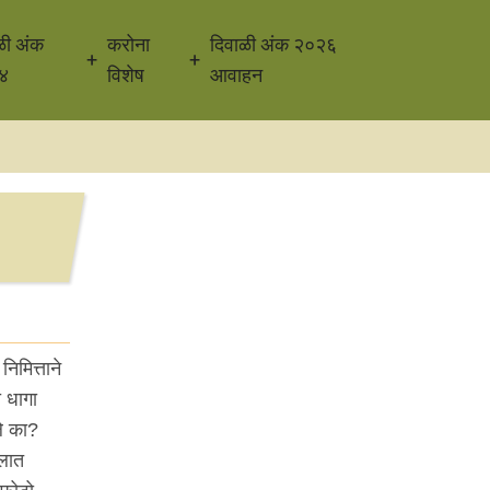
ळी अंक
करोना
दिवाळी अंक २०२६
४
विशेष
आवाहन
िमित्ताने
 धागा
ले का?
ेलात