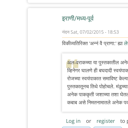
इराणी/मध्य-पूर्व
नंदन
Sat, 07/02/2015 - 18:53
विकीव्यतिरिक्त 'अन्नं वै प्राणा:' ह्या
ल
अल-वराकच्या या पुस्तकातील अनेक 
व्हिनेगर घालणे ही बघदादी स्वयंपाकाच
रोजच्या स्वयंपाकात समाविष्ट केल्य
पुस्तकातूनच तिथे पोहोचले. मंडूच्
अनेक पाककृती जशाच्या तशा घेतल्या 
कबाब असे निमतनामातले अनेक पदा
Log in
or
register
to 