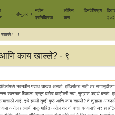
न
नवीन
लॉगिन
दिनवैशिष्ट्य
दिवा
पॉप्युलर
न
प्रतिक्रिया
करा
२०२
 खाल्ले? - ९
 आणि काय खाल्ले? - ९
ेलांमध्ये नवनवीन पदार्थ चाखत असतो. हॉटेलांतच नाही तर सणासुदीच्या न
स स्वस्तात मिळाला म्हणून घरीच काहीतरी नवा, सुग्रास पदार्थ बनतो. हा
रण्यासाठी आहे. इथे हल्ली तुम्ही कुठे आणि काय खाल्ले? ते तुम्हाला आवड
नवला असेल / त्याची पाकृ माहित असेल तर तो कसा बनवला? जर हा हॉट