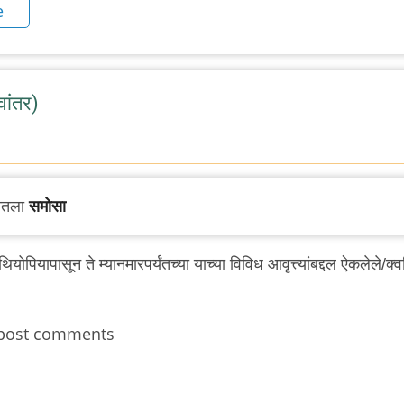
e
ांतर)
पातला
समोसा
पियापासून ते म्यानमारपर्यंतच्या याच्या विविध आवृत्त्यांबद्दल ऐकलेले/क्
post comments