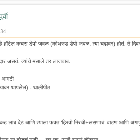
र्वी
:34
्वी हे हॉटेल कचरा डेपो जवळ (कोथरुड डेपो जवळ, त्या चढावर) होतं, ते दि
र असतं. त्यांचे मसाले तर लाजवाब.
ी आमटी
च्यावर थापलेलं) - थालीपीठ
सकट लांब देठं आणि त्याला फक्त 'हिरवी मिरची+लसणाचं' वाटण आणि अंगाप
हर्जनस ला तोडचं नाही.... व्वा व्वा, पाणी सुटलं तोंडाला.