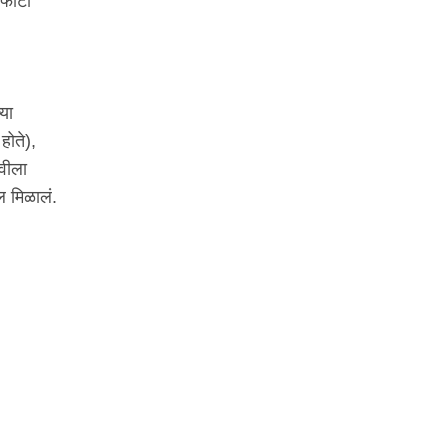
 फोटो
्या
होते),
चवीला
ल मिळालं.