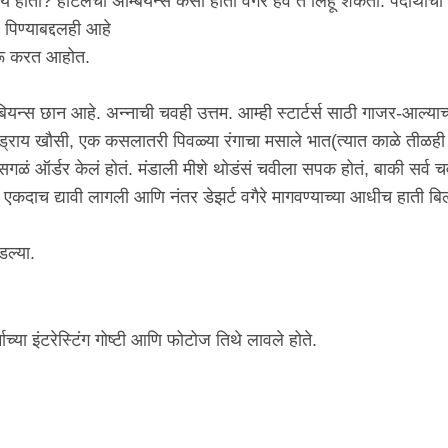
 होती? हॉटेलचा अ‍ॅम्बियन्स कसा होता वगैरे हवं ते लिहू शकता. पदार्थाचा
पिण्याबद्दलही आहे
ुरू करत आहोत.
ँबियन्स छान आहे. अन्नाची चवही उत्तम. आम्ही स्टार्टर्स साठी गाजर-आल्याच
 ड्राय खौसी, एक कसलातरी पिवळ्या रंगाचा मसाले भात(त्यात काळे तीळही 
 सगळं ऑर्डर केलं होतं. मंडाली मीशे थोडंसं चवीला सपक होतं, बाकी सर्व 
डर एकदाच द्यावी लागली आणि नंतर डेझर्ट वगैरे मागवण्याच्या आधीच हाती बि
.
ल्या.
ाच्या इंटरेस्टिंग गोष्टी आणि फोटोज तिथे लावले होते.