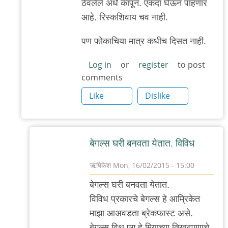
ठेवलेले अर्धे कापून. एकदा घेऊन पाहणार
आहे. रिस्कशिवाय चव नाही.
पण फोकाचिया मात्र कधीच दिसत नाही.
Log in
or
register
to post
comments
Like
Dislike
बेगल्स घरी बनवता येतात. विविध
ऋषिकेश
Mon, 16/02/2015 - 15:00
In
बेगल्स घरी बनवता येतात.
reply
विविध प्रकारचे बेगल्स हे आम्रिकेत
to
माझा आअवडता ब्रेकफास्ट असे.
केलाय
बेगल्स विथ एग हे मिर्‍याच्या तिखटपणाचे