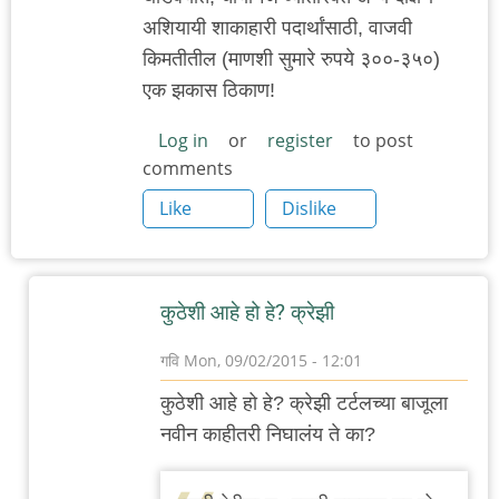
अशियायी शाकाहारी पदार्थांसाठी, वाजवी
किमतीतील (माणशी सुमारे रुपये ३००-३५०)
एक झकास ठिकाण!
Log in
or
register
to post
comments
Like
Dislike
कुठेशी आहे हो हे? क्रेझी
गवि
Mon, 09/02/2015 - 12:01
In
कुठेशी आहे हो हे? क्रेझी टर्टलच्या बाजूला
reply
नवीन काहीतरी निघालंय ते का?
to
३८