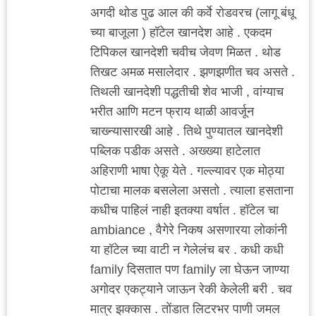
अगदी थोड पुढ आल की कर्वे रोडवरच (लागू बंधू
च्या बाजूला ) हॉटेल खानदेश आहे . एकदम
टिपिकल खानदेशी चवीच जेवण मिळत . थोड
तिखट अमळ मसालेदार . झणझणीत चव असते .
तिथली खानदेशी पद्धतीची शेव भाजी , वांग्याच
भरीत आणि मटन फ्राय थाळी आवर्जून
चाख्न्यासारखी आहे . तिथे पुण्यातल खानदेशी
पब्लिक पडीक असते . अख्ख्या हाटेलात
अहिराणी भाषा ऐकू येते . गल्ल्यावर एक मोठ्या
पोटाचा मालक बसलेला असतो . त्याला हसताना
कधीच पाहिलं नाही इतक्या वर्षात . हॉटेल चा
ambiance , वैगेरे निकष असणारया लोकांनी
या हॉटेल च्या वाटी न गेलेलंच बर . कधी कधी
family दिसतात पण family ला घेऊन जाण्या
अगोदर एकट्याने जाऊन रेकी केलेली बरी . चव
मात्र झक्कास . तोंडात लिटरभर पाणी जमल