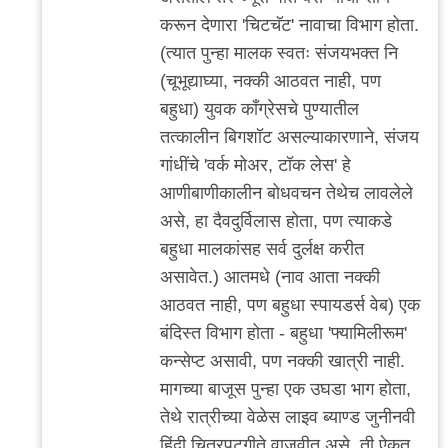
करून देणारा 'चिटचॅट' नावाचा विभाग होता.
(त्यात पुन्हा मालक स्वतः संजयभक्त नि
(चूभूद्याघ्या, नक्की आठवत नाही, पण
बहुधा) युवक काँग्रेसचे पुण्यातील
तत्कालीन बिगशॉट असल्याकारणाने, संजय
गांधींचे 'वर्क मोअर, टॉक लेस' हे
आणीबाणीकालीन बोधवचन तेथेच लावलेले
असे, हा दैवदुर्विलास होता, पण त्याकडे
बहुधा मालकांसह सर्व दुर्लक्ष करीत
असावेत.) आतमधे (नाव आता नक्की
आठवत नाही, पण बहुधा स्पायडर्स वेब) एक
बंदिस्त विभाग होता - बहुधा 'फ्यामिलीरूम'
कन्सेप्ट असावी, पण नक्की खात्री नाही.
मागच्या बाजूस पुन्हा एक उघडा भाग होता,
तेथे रात्रीच्या वेळेस लाइव ब्याण्ड जुनीनवी
हिंदी चित्रपटगीते वाजवीत असे, ती ऐकत