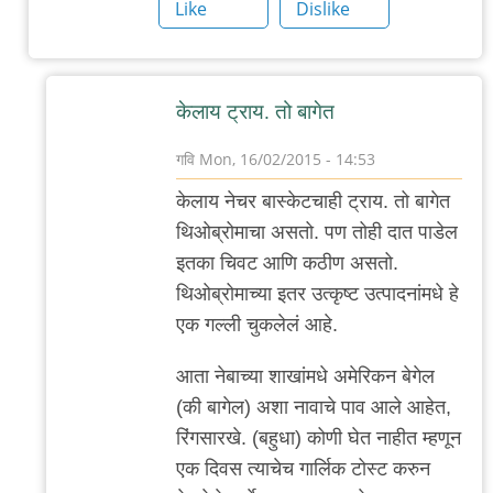
ब्रेड
Like
Dislike
by
गवि
केलाय ट्राय. तो बागेत
गवि
Mon, 16/02/2015 - 14:53
In
केलाय नेचर बास्केटचाही ट्राय. तो बागेत
reply
थिओब्रोमाचा असतो. पण तोही दात पाडेल
to
इतका चिवट आणि कठीण असतो.
बागेत
थिओब्रोमाच्या इतर उत्कृष्ट उत्पादनांमधे हे
by
एक गल्ली चुकलेलं आहे.
सुनील
आता नेबाच्या शाखांमधे अमेरिकन बेगेल
(की बागेल) अशा नावाचे पाव आले आहेत,
रिंगसारखे. (बहुधा) कोणी घेत नाहीत म्हणून
एक दिवस त्याचेच गार्लिक टोस्ट करुन