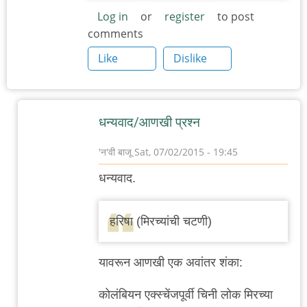
Log in
or
register
to post
comments
Like
Dislike
धन्यवाद/आणखी प्रश्न
'न'वी बाजू
Sat, 07/02/2015 - 19:45
In
धन्यवाद.
reply
to
हरिषा (मिरच्यांची चटणी)
इराणी/
मध्य-
यावरून आणखी एक अवांतर शंका:
पूर्व
by
कोलंबियन एक्स्चेंजपूर्वी चिनी लोक मिरच्या
नंदन