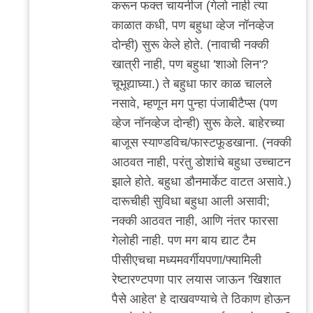
करून फक्त चायनीज (गेलो नाही त्या
काळात कधी, पण बहुधा व्हेज नॉनव्हेज
दोन्ही) सुरू केले होते. (नावाची नक्की
खात्री नाही, पण बहुधा 'शाओ लिन'?
चूभूद्याघ्या.) ते बहुधा फार काळ चालले
नसावे, म्हणून मग पुन्हा पंजाबीटैप्स (पण
व्हेज नॉनव्हेज दोन्ही) सुरू केले. बाहेरच्या
बाजूस स्याण्डविच/फास्टफूडखाना. (नक्की
आठवत नाही, परंतु डोशांचे बहुधा उच्चाटन
झाले होते. बहुधा डौनमार्केट वाटत असावे.)
दारूचीही सुविधा बहुधा आली असावी;
नक्की आठवत नाही, आणि नंतर फारसा
गेलोही नाही. पण मग बाय द्याट टैम
पीसीएचचा मध्यमवर्गीयपणा/फ्यामिली
रेष्टारण्टपणा पार लयास जाऊन 'खिशात
पैसे आहेत' हे दाखवण्याचे ते ठिकाण होऊन