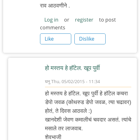
राव आठवणीने .
Log in
or
register
to post
comments
Like
Dislike
हो मस्तय हे हॉटेल. खूप पुर्वी
घनु
Thu, 05/02/2015 - 11:34
In
हो मस्तय हे हॉटेल. खूप पुर्वी हे हॉटेल कचरा
reply
डेपो जवळ (कोथरुड डेपो जवळ, त्या चढावर)
to
होतं, ते दिवस आठवले :)
कर्वे
खानदेशी जेवण कमालीचं चवदार असतं. त्यांचे
रोड
मसाले तर लाजवाब.
ला
शेवभाजी