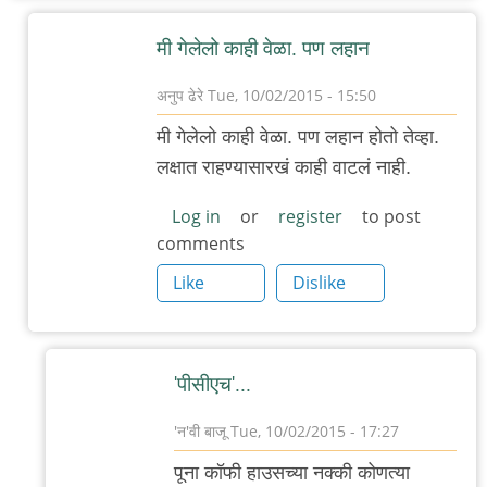
मी गेलेलो काही वेळा. पण लहान
अनुप ढेरे
Tue, 10/02/2015 - 15:50
In
मी गेलेलो काही वेळा. पण लहान होतो तेव्हा.
reply
लक्षात राहण्यासारखं काही वाटलं नाही.
to
डेक्कनला
Log in
or
register
to post
comments
असलेल्या
(कै)
Like
Dislike
पूना
by
गवि
'पीसीएच'...
'न'वी बाजू
Tue, 10/02/2015 - 17:27
In
पूना कॉफी हाउसच्या नक्की कोणत्या