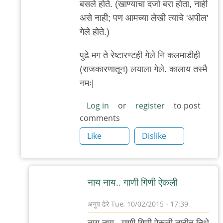
बसले होते. (खाण्याचा दर्जा बरा होता, नाही
असे नाही; पण आमच्या लेखी त्याचे 'अपील'
गेले होते.)
पुढे मग ते रेष्टारण्टही गेले नि कलमाडीही
(राजकारणातून) लयाला गेले. कालाय तस्मै
नमः|
Log in
or
register
to post
comments
Like
Dislike
नाय नाय.. गाणी गिणी ऐकली
अनुप ढेरे
Tue, 10/02/2015 - 17:39
In
नाय नाय.. गाणी गिणी ऐकली नाहीत तिथे