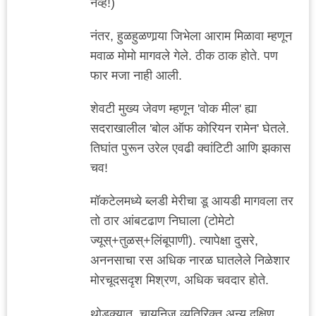
नव्हे!)
नंतर, हुळहुळणार्‍या जिभेला आराम मिळावा म्हणून
मवाळ मोमो मागवले गेले. ठीक ठाक होते. पण
फार मजा नाही आली.
शेवटी मुख्य जेवण म्हणून 'वोक मील' ह्या
सदराखालील 'बोल ऑफ कोरियन रामेन' घेतले.
तिघांत पुरून उरेल एवढी क्वांटिटी आणि झकास
चव!
मॉकटेलमध्ये ब्लडी मेरीचा डू आयडी मागवला तर
तो ठार आंबटढाण निघाला (टोमेटो
ज्यूस्+तुळस्+लिंबूपाणी). त्यापेक्षा दुसरे,
अननसाचा रस अधिक नारळ घातलेले निळेशार
मोरचूदसदृश मिश्रण, अधिक चवदार होते.
थोडक्यात, चायनिज व्यतिरिक्त अन्य दक्षिण