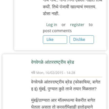
reply
कधी. तिथे पंजाबी खाल्याचं स्मरतय.
to
डोसा नाही.
'पीसीएच'...
by
Log in
or
register
to
post comments
'न'वी
बाजू
Like
Dislike
वेगवेगळे आंतरराष्ट्रीय ब्रेड
गवि
Mon, 16/02/2015 - 14:28
वेगवेगळे आंतरराष्ट्रीय ब्रेड (फोकाचिया, बागेत
इ इ) मुंबई, पुण्यात कुठे ताजे तयार मिळतात?
मुंबई/ठाण्यात आर मॉलमधल्या बेकरीत बागेत
घेतला असता तो करवतीपेक्षाही हातोड्याने