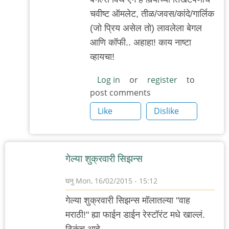
ट्राय.
चवीष्ट ऑमलेट, तीळ/जवस/कांदे/गार्लिक
तो
(जो प्रिय असेल तो) लावलेला बेगल
बागेत
आणि कॉफी.. अहाहा! काय नाष्टा
by
व्हायचा!
गवि
Log in
or
register
to
post comments
Like
Dislike
गेल्या शुक्रवारी सिझन्स
घनु
Mon, 16/02/2015 - 15:12
गेल्या शुक्रवारी सिझन्स मॉलातल्या "वाह
मराठी!" ह्या फाईन डाईन रेस्टॉरंट मधे खाल्लं.
ठिकंच आहे,