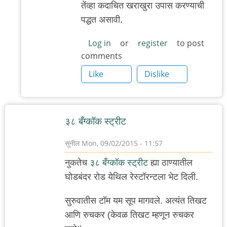
तेंव्हा कदाचित खराखुरा उपास करण्याची
प्रश्न
पद्धत असावी.
by
'न'वी
Log in
or
register
to post
comments
बाजू
Like
Dislike
३८ बँग्कॉक स्ट्रीट
सुनील
Mon, 09/02/2015 - 11:57
नुकतेच
३८ बँग्कॉक स्ट्रीट
ह्या ठाण्यातील
घोडबंदर रोड येथिल रेस्टॉरन्टला भेट दिली.
सुरुवातीस टॉम यम सूप मागवले. अत्यंत तिखट
आणि रुचकर (केवळ तिखट म्हणून रुचकर