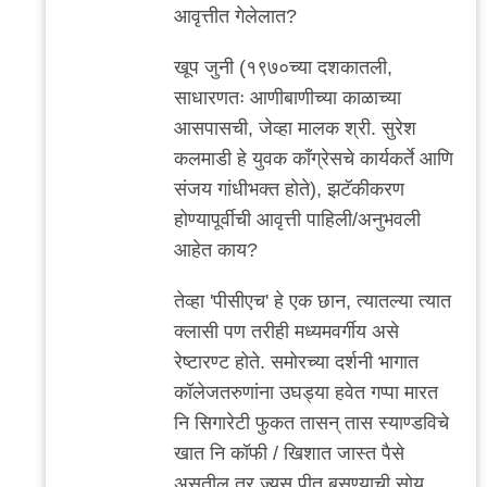
reply
आवृत्तीत गेलेलात?
to
मी
खूप जुनी (१९७०च्या दशकातली,
गेलेलो
साधारणतः आणीबाणीच्या काळाच्या
काही
आसपासची, जेव्हा मालक श्री. सुरेश
वेळा.
कलमाडी हे युवक काँग्रेसचे कार्यकर्ते आणि
पण
संजय गांधीभक्त होते), झटॅकीकरण
लहान
होण्यापूर्वीची आवृत्ती पाहिली/अनुभवली
by
आहेत काय?
अनुप
तेव्हा 'पीसीएच' हे एक छान, त्यातल्या त्यात
ढेरे
क्लासी पण तरीही मध्यमवर्गीय असे
रेष्टारण्ट होते. समोरच्या दर्शनी भागात
कॉलेजतरुणांना उघड्या हवेत गप्पा मारत
नि सिगारेटी फुकत तासन् तास स्याण्डविचे
खात नि कॉफी / खिशात जास्त पैसे
असतील तर ज्यूस पीत बसण्याची सोय