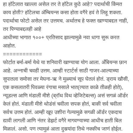
हा हॉटेलात खाल्ला असेल तर ते हॉटेल कुठे आहे? पदार्थाची किंमत
काय होती? हॉटेलचा अ‍ॅम्बियन्स कसा होता वगैरे हवं ते लिहू शकता.
पदार्थाचा फोटो असेल तर उत्तमच. अर्थातच हे फक्त खाण्याबद्दल नाही,
तर पिण्याबद्दलही आहे
आधीच्या भागात १००+ प्रतिसाद झाल्यामुळे नवा धागा सुरू करत
आहोत.
============
फोर्टात बर्मा-बर्मा येथे या शनिवारी खाण्याचा योग आला. अँबियन्स छान
आहे. अन्नाची चवही उत्तम. आम्ही स्टार्टर्स साठी गाजर-आल्याच्या
सुपातला समोसा तर मेघना-ऋ ने मुळ्याचं सूप घेतलं होतं. ड्राय खौसी,
एक कसलातरी पिवळ्या रंगाचा मसाले भात(त्यात काळे तीळही होते),
न्यूडल्स आणि मंडाली मीशे (ब्रॉथ विथ व्हेजिटेबल्स) असं सगळं ऑर्डर
केलं होतं. मंडाली मीशे थोडंसं चवीला सपक होतं, बाकी सर्व चवीला
सर्वच उत्तम होतं. आम्ही खूप उशीरा गेल्यामुळे सगळी ऑर्डर एकदाच
द्यावी लागली आणि नंतर डेझर्ट वगैरे मागवण्याच्या आधीच हाती बिल
मिळालं. असो. पण त्यामुळं आता दुसर्‍यांदा तिथे नक्कीच जाणं होईल.