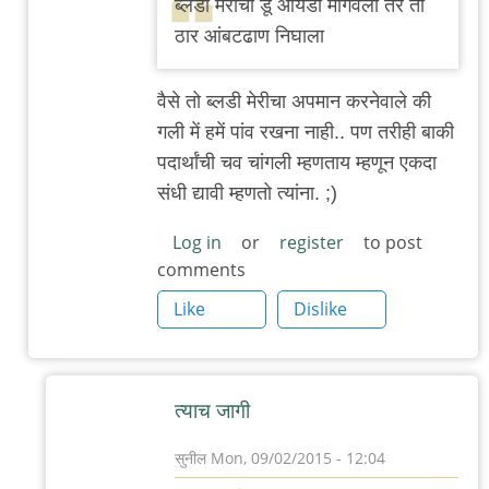
ब्लडी मेरीचा डू आयडी मागवला तर तो
बँग्कॉक
ठार आंबटढाण निघाला
स्ट्रीट
by
वैसे तो ब्लडी मेरीचा अपमान करनेवाले की
सुनील
गली में हमें पांव रखना नाही.. पण तरीही बाकी
पदार्थांची चव चांगली म्हणताय म्हणून एकदा
संधी द्यावी म्हणतो त्यांना. ;)
Log in
or
register
to post
comments
Like
Dislike
त्याच जागी
सुनील
Mon, 09/02/2015 - 12:04
In