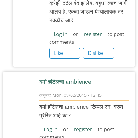
क्रेझी टर्टल बंद झालेय. बहुधा त्याच जागी
reply
आलय हे. एकदा जाऊन येण्यालायक तर
to
नक्कीच आहे.
कुठेशी
आहे
Log in
or
register
to post
comments
हो
हे?
Like
Dislike
क्रेझी
by
गवि
बर्मा हॉटेलचा ambience
आदूबाळ
Mon, 09/02/2015 - 12:45
बर्मा हॉटेलचा ambience "टेम्पल रन" वरुन
प्रेरित आहे का?
Log in
or
register
to post
comments