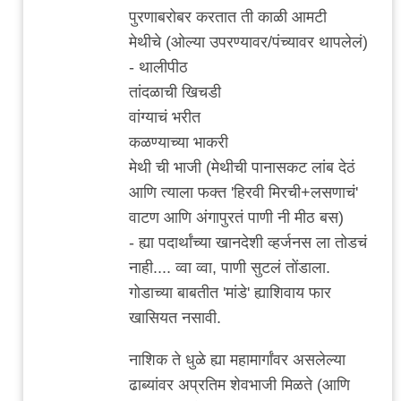
कोथरूड
पुरणाबरोबर करतात ती काळी आमटी
च्या
मेथीचे (ओल्या उपरण्यावर/पंच्यावर थापलेलं)
by
- थालीपीठ
विषारी
तांदळाची खिचडी
वडापाव
वांग्याचं भरीत
कळण्याच्या भाकरी
मेथी ची भाजी (मेथीची पानासकट लांब देठं
आणि त्याला फक्त 'हिरवी मिरची+लसणाचं'
वाटण आणि अंगापुरतं पाणी नी मीठ बस)
- ह्या पदार्थांच्या खानदेशी व्हर्जनस ला तोडचं
नाही.... व्वा व्वा, पाणी सुटलं तोंडाला.
गोडाच्या बाबतीत 'मांडे' ह्याशिवाय फार
खासियत नसावी.
नाशिक ते धुळे ह्या महामार्गांवर असलेल्या
ढाब्यांवर अप्रतिम शेवभाजी मिळते (आणि