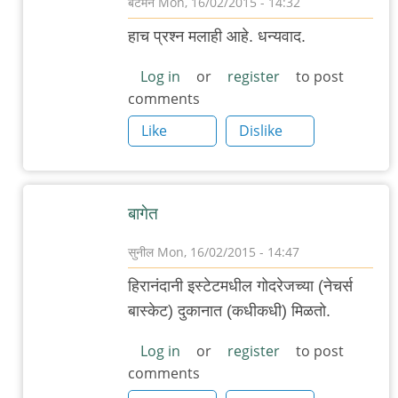
बॅटमॅन
Mon, 16/02/2015 - 14:32
In
हाच प्रश्न मलाही आहे. धन्यवाद.
reply
to
Log in
or
register
to post
comments
वेगवेगळे
आंतरराष्ट्रीय
Like
Dislike
ब्रेड
by
गवि
बागेत
सुनील
Mon, 16/02/2015 - 14:47
In
हिरानंदानी इस्टेटमधील गोदरेजच्या (नेचर्स
reply
बास्केट) दुकानात (कधीकधी) मिळतो.
to
वेगवेगळे
Log in
or
register
to post
comments
आंतरराष्ट्रीय