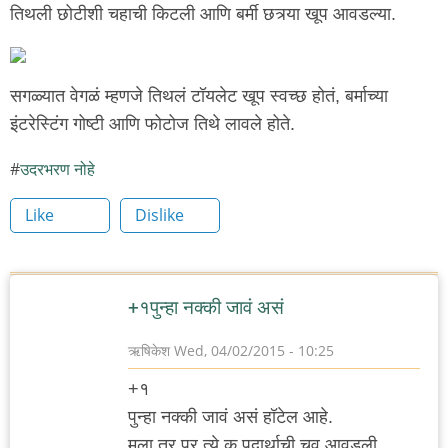
तिथली छोटीशी चहाची किटली आणि बर्मी छत्र्या खूप आवडल्या.
सगळ्यात वेगळं म्हणजे तिथलं टॉयलेट खूप स्वच्छ होतं, बर्माच्या
इंटरेस्टिंग गोष्टी आणि फोटोज तिथे लावले होते.
उदरभरण नोहे
Like
Dislike
+१पुन्हा नक्की जावं असं
ऋषिकेश
Wed, 04/02/2015 - 10:25
+१
पुन्हा नक्की जावं असं हॉटेल आहे.
मला तर प्र त्ये क पदार्थाची चव आवडली.