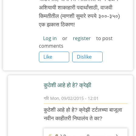
अशियायी शाकाहारी पदार्थांसाठी, वाजवी
किमतीतील (माणशी सुमारे रुपये ३००-३५०)
एक झकास ठिकाण!
Log in
or
register
to post
comments
Like
Dislike
कुठेशी आहे हो हे? क्रेझी
गवि
Mon, 09/02/2015 - 12:01
In
कुठेशी आहे हो हे? क्रेझी टर्टलच्या बाजूला
reply
नवीन काहीतरी निघालंय ते का?
to
३८