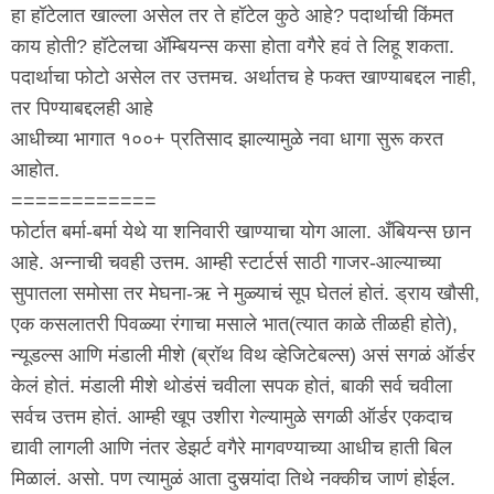
हा हॉटेलात खाल्ला असेल तर ते हॉटेल कुठे आहे? पदार्थाची किंमत
काय होती? हॉटेलचा अ‍ॅम्बियन्स कसा होता वगैरे हवं ते लिहू शकता.
पदार्थाचा फोटो असेल तर उत्तमच. अर्थातच हे फक्त खाण्याबद्दल नाही,
तर पिण्याबद्दलही आहे
आधीच्या भागात १००+ प्रतिसाद झाल्यामुळे नवा धागा सुरू करत
आहोत.
============
फोर्टात बर्मा-बर्मा येथे या शनिवारी खाण्याचा योग आला. अँबियन्स छान
आहे. अन्नाची चवही उत्तम. आम्ही स्टार्टर्स साठी गाजर-आल्याच्या
सुपातला समोसा तर मेघना-ऋ ने मुळ्याचं सूप घेतलं होतं. ड्राय खौसी,
एक कसलातरी पिवळ्या रंगाचा मसाले भात(त्यात काळे तीळही होते),
न्यूडल्स आणि मंडाली मीशे (ब्रॉथ विथ व्हेजिटेबल्स) असं सगळं ऑर्डर
केलं होतं. मंडाली मीशे थोडंसं चवीला सपक होतं, बाकी सर्व चवीला
सर्वच उत्तम होतं. आम्ही खूप उशीरा गेल्यामुळे सगळी ऑर्डर एकदाच
द्यावी लागली आणि नंतर डेझर्ट वगैरे मागवण्याच्या आधीच हाती बिल
मिळालं. असो. पण त्यामुळं आता दुसर्‍यांदा तिथे नक्कीच जाणं होईल.