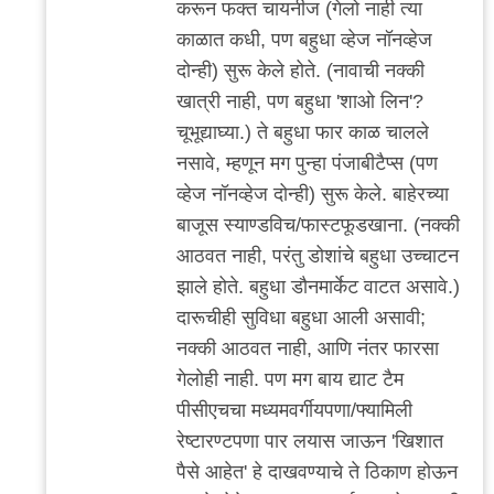
करून फक्त चायनीज (गेलो नाही त्या
काळात कधी, पण बहुधा व्हेज नॉनव्हेज
दोन्ही) सुरू केले होते. (नावाची नक्की
खात्री नाही, पण बहुधा 'शाओ लिन'?
चूभूद्याघ्या.) ते बहुधा फार काळ चालले
नसावे, म्हणून मग पुन्हा पंजाबीटैप्स (पण
व्हेज नॉनव्हेज दोन्ही) सुरू केले. बाहेरच्या
बाजूस स्याण्डविच/फास्टफूडखाना. (नक्की
आठवत नाही, परंतु डोशांचे बहुधा उच्चाटन
झाले होते. बहुधा डौनमार्केट वाटत असावे.)
दारूचीही सुविधा बहुधा आली असावी;
नक्की आठवत नाही, आणि नंतर फारसा
गेलोही नाही. पण मग बाय द्याट टैम
पीसीएचचा मध्यमवर्गीयपणा/फ्यामिली
रेष्टारण्टपणा पार लयास जाऊन 'खिशात
पैसे आहेत' हे दाखवण्याचे ते ठिकाण होऊन