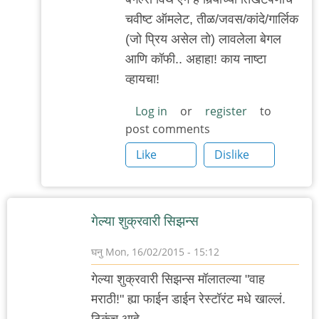
ट्राय.
चवीष्ट ऑमलेट, तीळ/जवस/कांदे/गार्लिक
तो
(जो प्रिय असेल तो) लावलेला बेगल
बागेत
आणि कॉफी.. अहाहा! काय नाष्टा
by
व्हायचा!
गवि
Log in
or
register
to
post comments
Like
Dislike
गेल्या शुक्रवारी सिझन्स
घनु
Mon, 16/02/2015 - 15:12
गेल्या शुक्रवारी सिझन्स मॉलातल्या "वाह
मराठी!" ह्या फाईन डाईन रेस्टॉरंट मधे खाल्लं.
ठिकंच आहे,