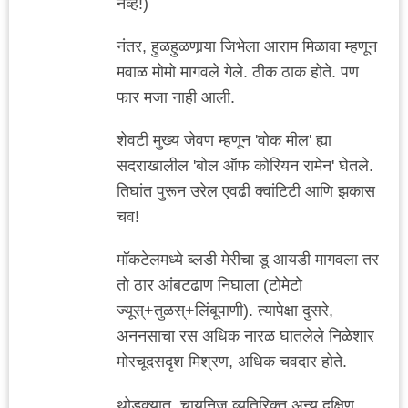
नव्हे!)
नंतर, हुळहुळणार्‍या जिभेला आराम मिळावा म्हणून
मवाळ मोमो मागवले गेले. ठीक ठाक होते. पण
फार मजा नाही आली.
शेवटी मुख्य जेवण म्हणून 'वोक मील' ह्या
सदराखालील 'बोल ऑफ कोरियन रामेन' घेतले.
तिघांत पुरून उरेल एवढी क्वांटिटी आणि झकास
चव!
मॉकटेलमध्ये ब्लडी मेरीचा डू आयडी मागवला तर
तो ठार आंबटढाण निघाला (टोमेटो
ज्यूस्+तुळस्+लिंबूपाणी). त्यापेक्षा दुसरे,
अननसाचा रस अधिक नारळ घातलेले निळेशार
मोरचूदसदृश मिश्रण, अधिक चवदार होते.
थोडक्यात, चायनिज व्यतिरिक्त अन्य दक्षिण