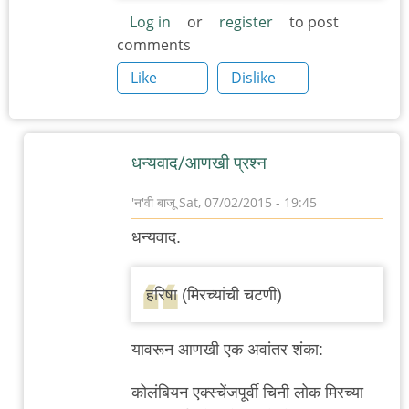
Log in
or
register
to post
comments
Like
Dislike
धन्यवाद/आणखी प्रश्न
'न'वी बाजू
Sat, 07/02/2015 - 19:45
In
धन्यवाद.
reply
to
हरिषा (मिरच्यांची चटणी)
इराणी/
मध्य-
यावरून आणखी एक अवांतर शंका:
पूर्व
by
कोलंबियन एक्स्चेंजपूर्वी चिनी लोक मिरच्या
नंदन