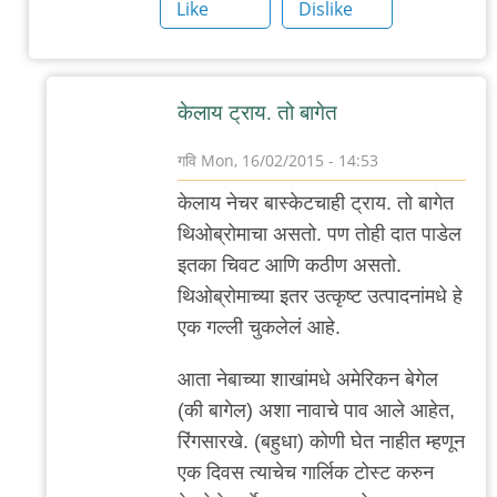
ब्रेड
Like
Dislike
by
गवि
केलाय ट्राय. तो बागेत
गवि
Mon, 16/02/2015 - 14:53
In
केलाय नेचर बास्केटचाही ट्राय. तो बागेत
reply
थिओब्रोमाचा असतो. पण तोही दात पाडेल
to
इतका चिवट आणि कठीण असतो.
बागेत
थिओब्रोमाच्या इतर उत्कृष्ट उत्पादनांमधे हे
by
एक गल्ली चुकलेलं आहे.
सुनील
आता नेबाच्या शाखांमधे अमेरिकन बेगेल
(की बागेल) अशा नावाचे पाव आले आहेत,
रिंगसारखे. (बहुधा) कोणी घेत नाहीत म्हणून
एक दिवस त्याचेच गार्लिक टोस्ट करुन