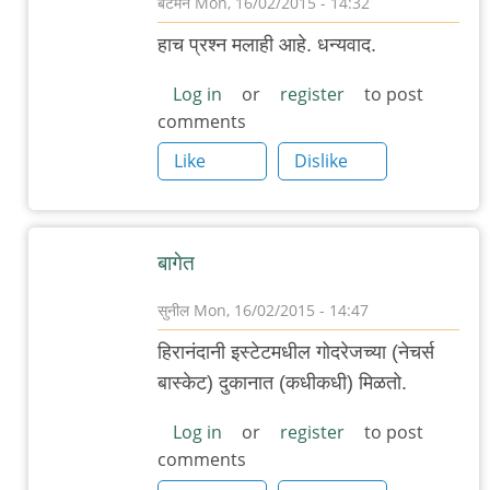
बॅटमॅन
Mon, 16/02/2015 - 14:32
In
हाच प्रश्न मलाही आहे. धन्यवाद.
reply
to
Log in
or
register
to post
comments
वेगवेगळे
आंतरराष्ट्रीय
Like
Dislike
ब्रेड
by
गवि
बागेत
सुनील
Mon, 16/02/2015 - 14:47
In
हिरानंदानी इस्टेटमधील गोदरेजच्या (नेचर्स
reply
बास्केट) दुकानात (कधीकधी) मिळतो.
to
वेगवेगळे
Log in
or
register
to post
comments
आंतरराष्ट्रीय