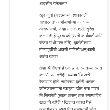
reply
आवृत्तीत गेलेलात?
to
मी
खूप जुनी (१९७०च्या दशकातली,
गेलेलो
साधारणतः आणीबाणीच्या काळाच्या
काही
आसपासची, जेव्हा मालक श्री. सुरेश
वेळा.
कलमाडी हे युवक काँग्रेसचे कार्यकर्ते आणि
पण
संजय गांधीभक्त होते), झटॅकीकरण
लहान
होण्यापूर्वीची आवृत्ती पाहिली/अनुभवली
by
आहेत काय?
अनुप
तेव्हा 'पीसीएच' हे एक छान, त्यातल्या त्यात
ढेरे
क्लासी पण तरीही मध्यमवर्गीय असे
रेष्टारण्ट होते. समोरच्या दर्शनी भागात
कॉलेजतरुणांना उघड्या हवेत गप्पा मारत
नि सिगारेटी फुकत तासन् तास स्याण्डविचे
खात नि कॉफी / खिशात जास्त पैसे
असतील तर ज्यूस पीत बसण्याची सोय