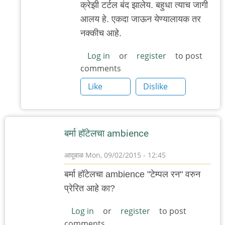
क्रेझी टर्टल बंद झालेय. बहुधा त्याच जागी
reply
आलय हे. एकदा जाऊन येण्यालायक तर
to
नक्कीच आहे.
कुठेशी
आहे
Log in
or
register
to post
comments
हो
हे?
Like
Dislike
क्रेझी
by
गवि
बर्मा हॉटेलचा ambience
आदूबाळ
Mon, 09/02/2015 - 12:45
बर्मा हॉटेलचा ambience "टेम्पल रन" वरुन
प्रेरित आहे का?
Log in
or
register
to post
comments