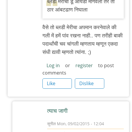
ब्लडी मेरीचा डू आयडी मागवला तर तो
बँग्कॉक
ठार आंबटढाण निघाला
स्ट्रीट
by
वैसे तो ब्लडी मेरीचा अपमान करनेवाले की
सुनील
गली में हमें पांव रखना नाही.. पण तरीही बाकी
पदार्थांची चव चांगली म्हणताय म्हणून एकदा
संधी द्यावी म्हणतो त्यांना. ;)
Log in
or
register
to post
comments
Like
Dislike
त्याच जागी
सुनील
Mon, 09/02/2015 - 12:04
In