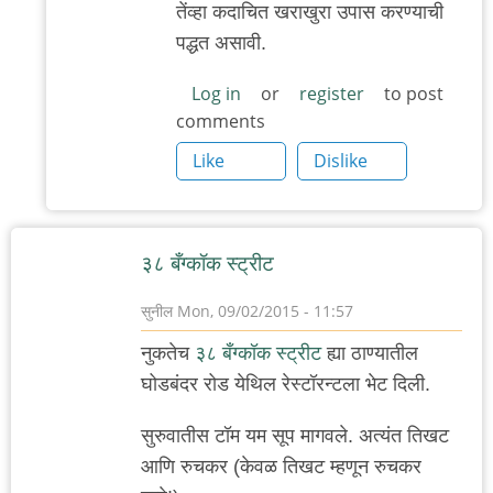
तेंव्हा कदाचित खराखुरा उपास करण्याची
प्रश्न
पद्धत असावी.
by
'न'वी
Log in
or
register
to post
comments
बाजू
Like
Dislike
३८ बँग्कॉक स्ट्रीट
सुनील
Mon, 09/02/2015 - 11:57
नुकतेच
३८ बँग्कॉक स्ट्रीट
ह्या ठाण्यातील
घोडबंदर रोड येथिल रेस्टॉरन्टला भेट दिली.
सुरुवातीस टॉम यम सूप मागवले. अत्यंत तिखट
आणि रुचकर (केवळ तिखट म्हणून रुचकर