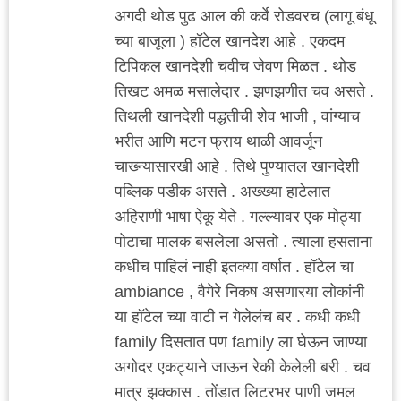
अगदी थोड पुढ आल की कर्वे रोडवरच (लागू बंधू
च्या बाजूला ) हॉटेल खानदेश आहे . एकदम
टिपिकल खानदेशी चवीच जेवण मिळत . थोड
तिखट अमळ मसालेदार . झणझणीत चव असते .
तिथली खानदेशी पद्धतीची शेव भाजी , वांग्याच
भरीत आणि मटन फ्राय थाळी आवर्जून
चाख्न्यासारखी आहे . तिथे पुण्यातल खानदेशी
पब्लिक पडीक असते . अख्ख्या हाटेलात
अहिराणी भाषा ऐकू येते . गल्ल्यावर एक मोठ्या
पोटाचा मालक बसलेला असतो . त्याला हसताना
कधीच पाहिलं नाही इतक्या वर्षात . हॉटेल चा
ambiance , वैगेरे निकष असणारया लोकांनी
या हॉटेल च्या वाटी न गेलेलंच बर . कधी कधी
family दिसतात पण family ला घेऊन जाण्या
अगोदर एकट्याने जाऊन रेकी केलेली बरी . चव
मात्र झक्कास . तोंडात लिटरभर पाणी जमल