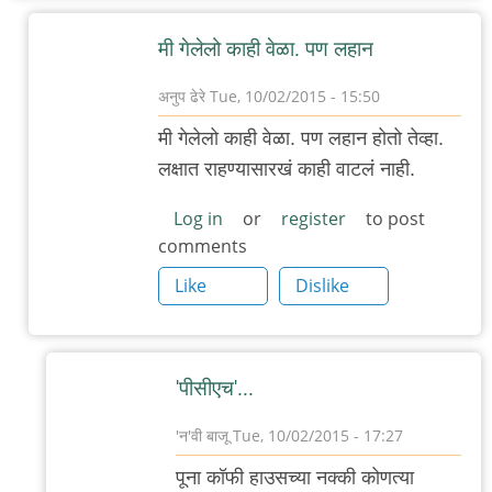
मी गेलेलो काही वेळा. पण लहान
अनुप ढेरे
Tue, 10/02/2015 - 15:50
In
मी गेलेलो काही वेळा. पण लहान होतो तेव्हा.
reply
लक्षात राहण्यासारखं काही वाटलं नाही.
to
डेक्कनला
Log in
or
register
to post
comments
असलेल्या
(कै)
Like
Dislike
पूना
by
गवि
'पीसीएच'...
'न'वी बाजू
Tue, 10/02/2015 - 17:27
In
पूना कॉफी हाउसच्या नक्की कोणत्या