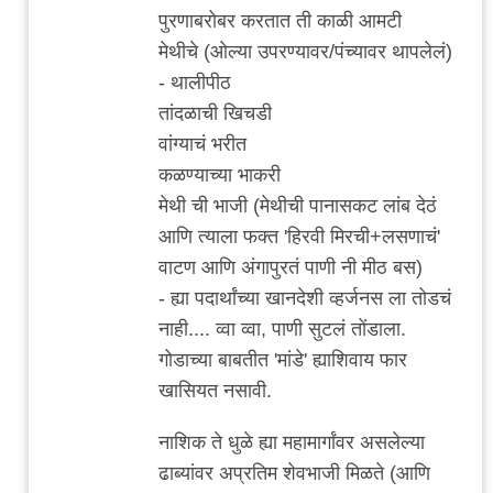
कोथरूड
पुरणाबरोबर करतात ती काळी आमटी
च्या
मेथीचे (ओल्या उपरण्यावर/पंच्यावर थापलेलं)
by
- थालीपीठ
विषारी
तांदळाची खिचडी
वडापाव
वांग्याचं भरीत
कळण्याच्या भाकरी
मेथी ची भाजी (मेथीची पानासकट लांब देठं
आणि त्याला फक्त 'हिरवी मिरची+लसणाचं'
वाटण आणि अंगापुरतं पाणी नी मीठ बस)
- ह्या पदार्थांच्या खानदेशी व्हर्जनस ला तोडचं
नाही.... व्वा व्वा, पाणी सुटलं तोंडाला.
गोडाच्या बाबतीत 'मांडे' ह्याशिवाय फार
खासियत नसावी.
नाशिक ते धुळे ह्या महामार्गांवर असलेल्या
ढाब्यांवर अप्रतिम शेवभाजी मिळते (आणि