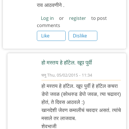
राव आठवणीने .
Log in
or
register
to post
comments
Like
Dislike
हो मस्तय हे हॉटेल. खूप पुर्वी
घनु
Thu, 05/02/2015 - 11:34
In
हो मस्तय हे हॉटेल. खूप पुर्वी हे हॉटेल कचरा
reply
डेपो जवळ (कोथरुड डेपो जवळ, त्या चढावर)
to
होतं, ते दिवस आठवले :)
कर्वे
खानदेशी जेवण कमालीचं चवदार असतं. त्यांचे
रोड
मसाले तर लाजवाब.
ला
शेवभाजी