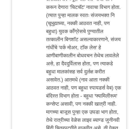
करून देणारा 'चिटचॅट' नावाचा विभाग होता.
(त्यात पुन्हा मालक स्वतः संजयभक्त नि
(चूभूद्याघ्या, नक्की आठवत नाही, पण
बहुधा) युवक काँग्रेसचे पुण्यातील
तत्कालीन बिगशॉट असल्याकारणाने, संजय
गांधींचे 'वर्क मोअर, टॉक लेस' हे
आणीबाणीकालीन बोधवचन तेथेच लावलेले
असे, हा दैवदुर्विलास होता, पण त्याकडे
बहुधा मालकांसह सर्व दुर्लक्ष करीत
असावेत.) आतमधे (नाव आता नक्की
आठवत नाही, पण बहुधा स्पायडर्स वेब) एक
बंदिस्त विभाग होता - बहुधा 'फ्यामिलीरूम'
कन्सेप्ट असावी, पण नक्की खात्री नाही.
मागच्या बाजूस पुन्हा एक उघडा भाग होता,
तेथे रात्रीच्या वेळेस लाइव ब्याण्ड जुनीनवी
हिंदी चित्रपटगीते वाजवीत असे, ती ऐकत