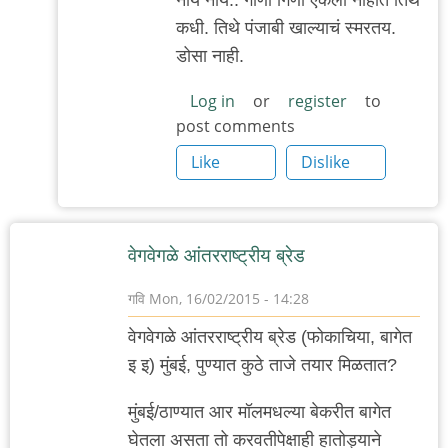
reply
कधी. तिथे पंजाबी खाल्याचं स्मरतय.
to
डोसा नाही.
'पीसीएच'...
by
Log in
or
register
to
post comments
'न'वी
बाजू
Like
Dislike
वेगवेगळे आंतरराष्ट्रीय ब्रेड
गवि
Mon, 16/02/2015 - 14:28
वेगवेगळे आंतरराष्ट्रीय ब्रेड (फोकाचिया, बागेत
इ इ) मुंबई, पुण्यात कुठे ताजे तयार मिळतात?
मुंबई/ठाण्यात आर मॉलमधल्या बेकरीत बागेत
घेतला असता तो करवतीपेक्षाही हातोड्याने