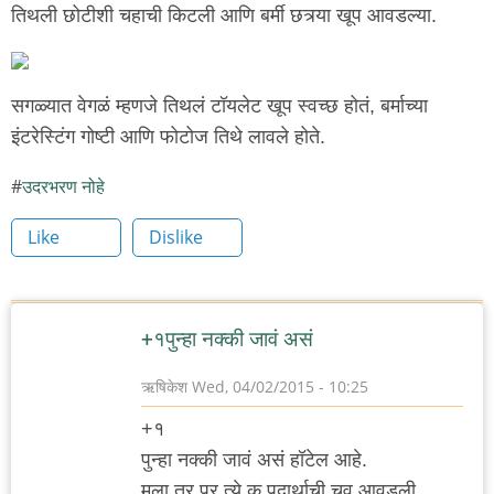
तिथली छोटीशी चहाची किटली आणि बर्मी छत्र्या खूप आवडल्या.
सगळ्यात वेगळं म्हणजे तिथलं टॉयलेट खूप स्वच्छ होतं, बर्माच्या
इंटरेस्टिंग गोष्टी आणि फोटोज तिथे लावले होते.
उदरभरण नोहे
Like
Dislike
+१पुन्हा नक्की जावं असं
ऋषिकेश
Wed, 04/02/2015 - 10:25
+१
पुन्हा नक्की जावं असं हॉटेल आहे.
मला तर प्र त्ये क पदार्थाची चव आवडली.