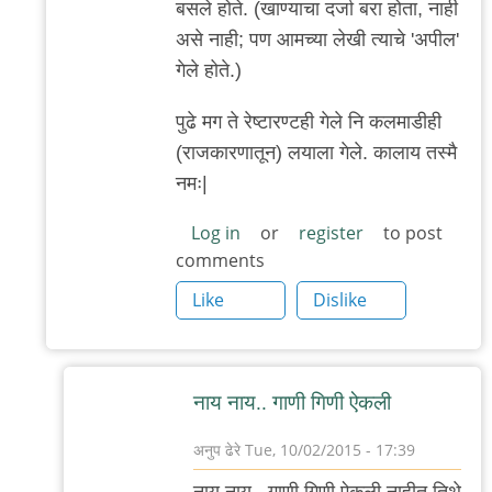
बसले होते. (खाण्याचा दर्जा बरा होता, नाही
असे नाही; पण आमच्या लेखी त्याचे 'अपील'
गेले होते.)
पुढे मग ते रेष्टारण्टही गेले नि कलमाडीही
(राजकारणातून) लयाला गेले. कालाय तस्मै
नमः|
Log in
or
register
to post
comments
Like
Dislike
नाय नाय.. गाणी गिणी ऐकली
अनुप ढेरे
Tue, 10/02/2015 - 17:39
In
नाय नाय.. गाणी गिणी ऐकली नाहीत तिथे