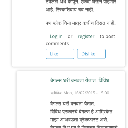
ठेवलेले अर्धे कापून. एकदा घेऊन पाहणार
आहे. रिस्कशिवाय चव नाही.
पण फोकाचिया मात्र कधीच दिसत नाही.
Log in
or
register
to post
comments
Like
Dislike
बेगल्स घरी बनवता येतात. विविध
ऋषिकेश
Mon, 16/02/2015 - 15:00
In
बेगल्स घरी बनवता येतात.
reply
विविध प्रकारचे बेगल्स हे आम्रिकेत
to
माझा आअवडता ब्रेकफास्ट असे.
केलाय
बेगल्स विथ एग हे मिर्‍याच्या तिखटपणाचे