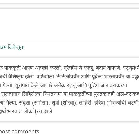
ेखमालिकेतूनः
पाककृती आपण आजही करतो. ग्रेव्हीमध्ये काजू, बदाम वापरणे, स्ट्यूमध्य
ी वैशिष्ट्यं होती. पश्चिमेला सिसिलीपर्यंत आणि पूर्वेला भारतापर्यंत या पद्ध
ा गेल्या. युरोपात केले जाणारे अनेक स्ट्यू आणि पुडिंग अल-वराकच्या
या सुलतानानं लिहिलेल्या निमतनामा या पाककृतींच्या पुस्तकातही अल-वराकच्
गेल्या. संबूसा (समोसा), शूर्बा (शोरबा), ताहिरी, हरिषा (मिरच्यांची चटणी
र्थ भारतात लोकप्रिय झाले.
post comments