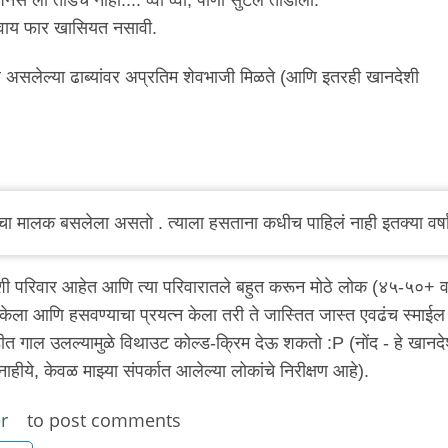
ाशिवाय फार खासियत नसावी.
ांवर असलेल्या ढाब्यांवर अप्रतिम शेवभाजी मिळते (आणि इतरही खानदेशी
ाचा मालक बसलेला असतो . त्याला हसताना कधीच पाहिलं नाही इतक्या वर्ष
ी परिवार आहेत आणि त्या परिवारातले बहुत करून मोठे लोक (४५-५०+ व
ेला आणि हसवण्याचा प्रयत्न केला तरी ते जास्तित जास्त एवढंच स्माईल
ीत गाल उलल्यामुळे विथाउट कोल्ड-क्रिम देऊ शकतो :P (नोंद - हे खानदे
ीये, केवळ माझ्या संपर्कात आलेल्या लोकांचे निरीक्षण आहे).
r
to post comments