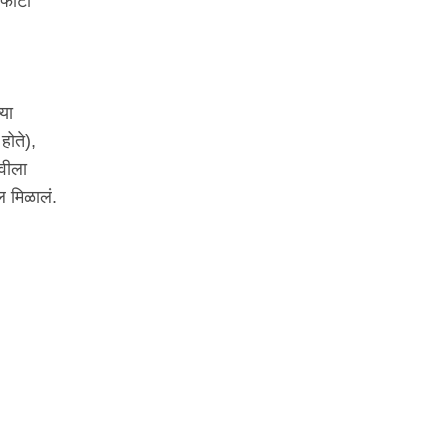
 फोटो
्या
होते),
चवीला
ल मिळालं.