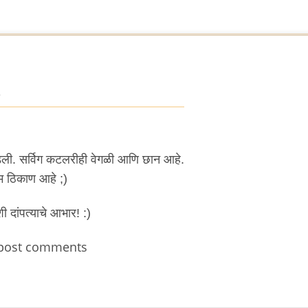
5
वडली. सर्विग कटलरीही वेगळी आणि छान आहे.
म ठिकाण आहे ;)
 दांपत्याचे आभार! :)
post comments