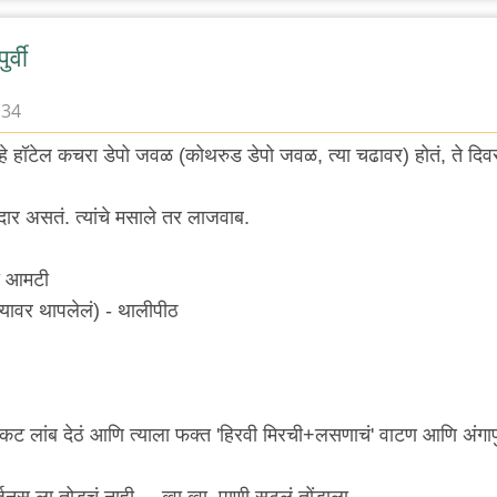
र्वी
:34
्वी हे हॉटेल कचरा डेपो जवळ (कोथरुड डेपो जवळ, त्या चढावर) होतं, ते दि
र असतं. त्यांचे मसाले तर लाजवाब.
ी आमटी
च्यावर थापलेलं) - थालीपीठ
सकट लांब देठं आणि त्याला फक्त 'हिरवी मिरची+लसणाचं' वाटण आणि अंगाप
हर्जनस ला तोडचं नाही.... व्वा व्वा, पाणी सुटलं तोंडाला.