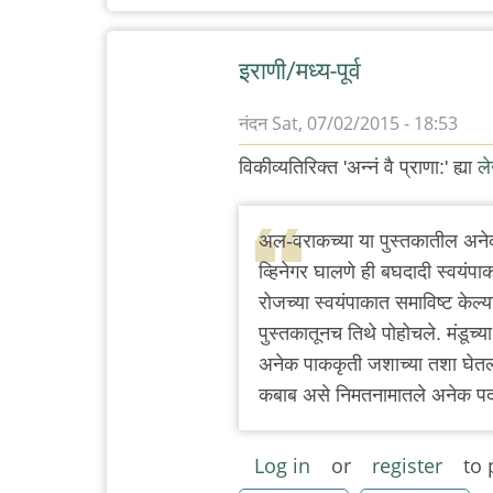
इराणी/मध्य-पूर्व
नंदन
Sat, 07/02/2015 - 18:53
विकीव्यतिरिक्त 'अन्नं वै प्राणा:' ह्या
ल
अल-वराकच्या या पुस्तकातील अनेक 
व्हिनेगर घालणे ही बघदादी स्वयंपाकाच
रोजच्या स्वयंपाकात समाविष्ट केल्य
पुस्तकातूनच तिथे पोहोचले. मंडूच्
अनेक पाककृती जशाच्या तशा घेतल्या 
कबाब असे निमतनामातले अनेक पदा
Log in
or
register
to 