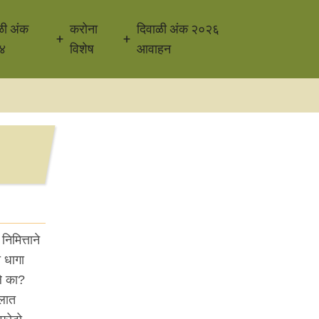
ळी अंक
करोना
दिवाळी अंक २०२६
४
विशेष
आवाहन
िमित्ताने
 धागा
ले का?
ेलात