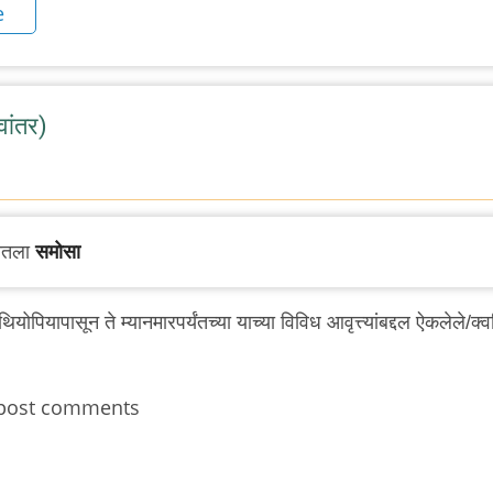
e
ांतर)
पातला
समोसा
पियापासून ते म्यानमारपर्यंतच्या याच्या विविध आवृत्त्यांबद्दल ऐकलेले/क्
post comments