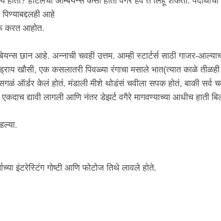
 होती? हॉटेलचा अ‍ॅम्बियन्स कसा होता वगैरे हवं ते लिहू शकता. पदार्थाचा
पिण्याबद्दलही आहे
ुरू करत आहोत.
ँबियन्स छान आहे. अन्नाची चवही उत्तम. आम्ही स्टार्टर्स साठी गाजर-आल्याच
 ड्राय खौसी, एक कसलातरी पिवळ्या रंगाचा मसाले भात(त्यात काळे तीळही 
 सगळं ऑर्डर केलं होतं. मंडाली मीशे थोडंसं चवीला सपक होतं, बाकी सर्व 
डर एकदाच द्यावी लागली आणि नंतर डेझर्ट वगैरे मागवण्याच्या आधीच हाती बि
.
ल्या.
ाच्या इंटरेस्टिंग गोष्टी आणि फोटोज तिथे लावले होते.