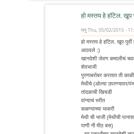
हो मस्तय हे हॉटेल. खूप पु
घनु
Thu, 05/02/2015 - 11
In
हो मस्तय हे हॉटेल. खूप पुर
reply
आठवले :)
to
खानदेशी जेवण कमालीचं चवदा
कर्वे
शेवभाजी
रोड
पुरणाबरोबर करतात ती काळ
ला
मेथीचे (ओल्या उपरण्यावर/पं
कोथरूड
तांदळाची खिचडी
च्या
वांग्याचं भरीत
by
कळण्याच्या भाकरी
विषारी
मेथी ची भाजी (मेथीची पाना
वडापाव
पाणी नी मीठ बस)
- ह्या पदार्थांच्या खानदेशी व्