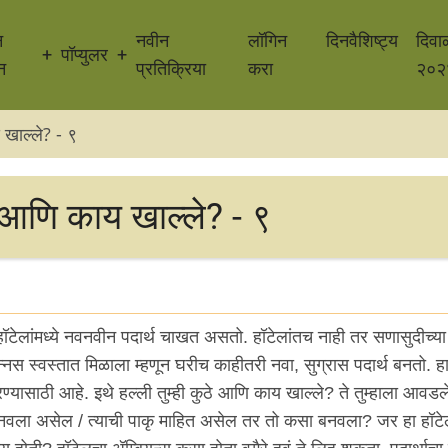
न
नवीन
लॉगिन
दिनवैशिष्ट्य
दिवा
पॉप्युलर
न
प्रतिक्रिया
करा
२०२
 खाल्ले? - ९
 आणि काय खाल्ले? - ९
ेलांमध्ये नवनवीन पदार्थ चाखत असतो. हॉटेलांतच नाही तर सणासुदीच्या न
स स्वस्तात मिळाला म्हणून घरीच काहीतरी नवा, सुग्रास पदार्थ बनतो. हा
रण्यासाठी आहे. इथे हल्ली तुम्ही कुठे आणि काय खाल्ले? ते तुम्हाला आवड
नवला असेल / त्याची पाकृ माहित असेल तर तो कसा बनवला? जर हा हॉट