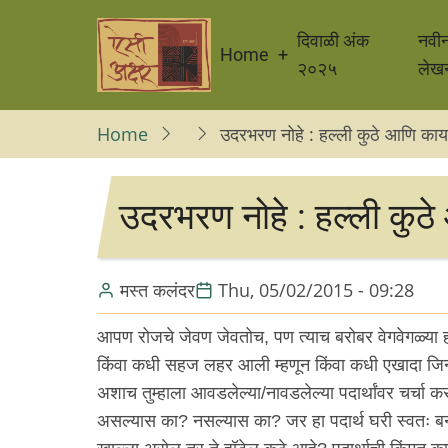
Skip
Main
to
दिवाळी अंक
नवी
Home
navigation
main
२०२५
लेख
content
Home
उदरभरण नोहे : हल्ली कुठे आणि काय
उदरभरण नोहे : हल्ली कुठे
मस्त कलंदर
Thu, 05/02/2015 - 09:28
आपण रोजचे जेवण जेवतोच, पण त्याच बरोबर वेगवेगळ्या हॉट
किंवा कधी सहज लहर आली म्हणून किंवा कधी एखादा जिन्न
अशाच तुम्हाला आवडलेल्या/नावडलेल्या पदार्थांवर चर्चा क
असल्यास का? नसल्यास का? जर हा पदार्थ घरी स्वतः ब