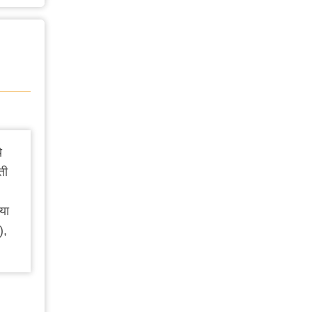
े
ती
या
),