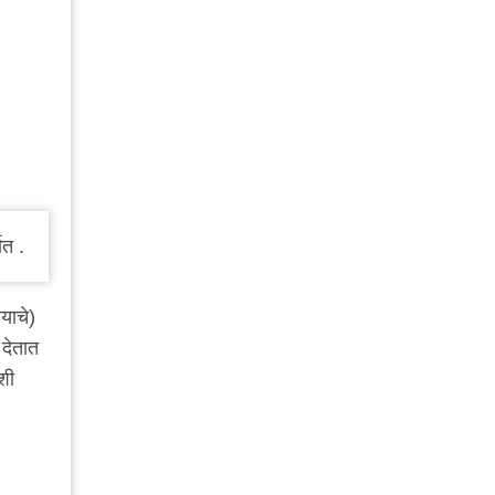
ात .
याचे)
 देतात
शी