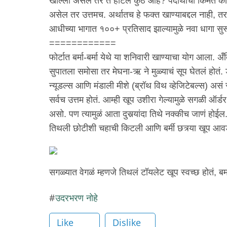
खाल्ला असेल तर ते हॉटेल कुठे आहे? पदार्थाची किंमत काय
असेल तर उत्तमच. अर्थातच हे फक्त खाण्याबद्दल नाही, तर 
आधीच्या भागात १००+ प्रतिसाद झाल्यामुळे नवा धागा स
============
फोर्टात बर्मा-बर्मा येथे या शनिवारी खाण्याचा योग आला. अ
सुपातला समोसा तर मेघना-ऋ ने मुळ्याचं सूप घेतलं होतं.
न्यूडल्स आणि मंडाली मीशे (ब्रॉथ विथ व्हेजिटेबल्स) असं
सर्वच उत्तम होतं. आम्ही खूप उशीरा गेल्यामुळे सगळी ऑर्
असो. पण त्यामुळं आता दुसर्‍यांदा तिथे नक्कीच जाणं होईल
तिथली छोटीशी चहाची किटली आणि बर्मी छत्र्या खूप आवड
सगळ्यात वेगळं म्हणजे तिथलं टॉयलेट खूप स्वच्छ होतं, बर्म
उदरभरण नोहे
Like
Dislike