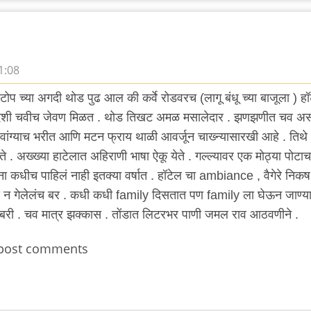
1:08
्टोप च्या अगदी थोड पुढ आल की कर्वे रोडवरच (लागू बंधू च्या बाजूला ) ह
ेशी चवीच जेवण मिळत . थोड तिखट अमळ मसालेदार . झणझणीत चव अस
 वांग्याच भरीत आणि मटन फ्राय थाळी आवर्जून चाख्न्यासारखी आहे . तिथे
. अख्ख्या हाटेलात अहिराणी भाषा ऐकू येते . गल्ल्यावर एक मोठ्या पोटाच
कधीच पाहिलं नाही इतक्या वर्षात . हॉटेल चा ambiance , वैगेरे निकष
टी न गेलेलंच बर . कधी कधी family दिसतात पण family ला घेऊन जाण्य
बरी . चव मात्र झक्कास . तोंडात लिटरभर पाणी जमल राव आठवणीने .
post comments