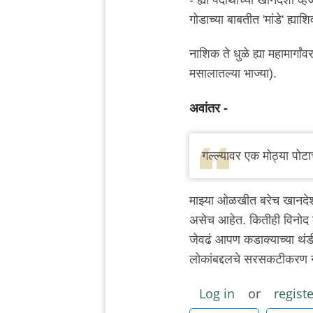
गोडाच्या बाबतीत 'मांडे' ह्य
नाशिक ते धुळे ह्या महामार्ग
मसालातल्या भाज्या).
अवांतर -
गल्ल्यावर एक मोठ्या पोट
माझ्या ओळखीत बरेच खानदेश
असेच आहेत. कितीही विनोद क
जेवढं आपण कडाक्याच्या थंड
लोकांबद्दलचे सरसकटीकरण नाह
Log in
or
registe