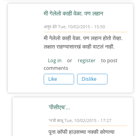
मी गेलेलो काही वेळा. पण लहान
अनुप ढेरे
Tue, 10/02/2015 - 15:50
In
मी गेलेलो काही वेळा. पण लहान होतो तेव्हा.
reply
लक्षात राहण्यासारखं काही वाटलं नाही.
to
डेक्कनला
Log in
or
register
to post
comments
असलेल्या
(कै)
Like
Dislike
पूना
by
गवि
'पीसीएच'...
'न'वी बाजू
Tue, 10/02/2015 - 17:27
In
पूना कॉफी हाउसच्या नक्की कोणत्या