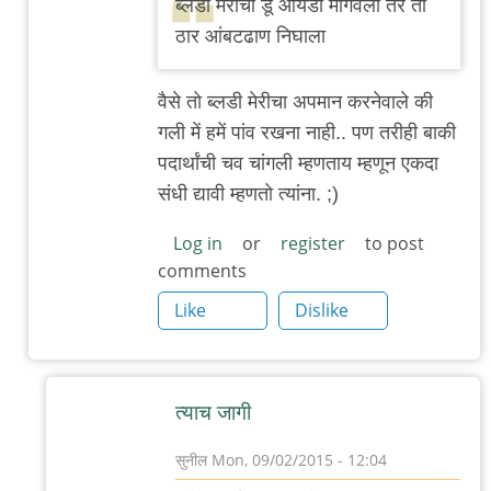
ब्लडी मेरीचा डू आयडी मागवला तर तो
बँग्कॉक
ठार आंबटढाण निघाला
स्ट्रीट
by
वैसे तो ब्लडी मेरीचा अपमान करनेवाले की
सुनील
गली में हमें पांव रखना नाही.. पण तरीही बाकी
पदार्थांची चव चांगली म्हणताय म्हणून एकदा
संधी द्यावी म्हणतो त्यांना. ;)
Log in
or
register
to post
comments
Like
Dislike
त्याच जागी
सुनील
Mon, 09/02/2015 - 12:04
In