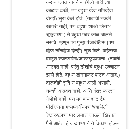
करून फक्त चायनीज (गेलो नाही त्या
काळात कधी, पण बहुधा व्हेज नॉनव्हेज
दोन्ही) सुरू केले होते. (नावाची नक्की
खात्री नाही, पण बहुधा 'शाओ लिन'?
चूभूद्याघ्या.) ते बहुधा फार काळ चालले
नसावे, म्हणून मग पुन्हा पंजाबीटैप्स (पण
व्हेज नॉनव्हेज दोन्ही) सुरू केले. बाहेरच्या
बाजूस स्याण्डविच/फास्टफूडखाना. (नक्की
आठवत नाही, परंतु डोशांचे बहुधा उच्चाटन
झाले होते. बहुधा डौनमार्केट वाटत असावे.)
दारूचीही सुविधा बहुधा आली असावी;
नक्की आठवत नाही, आणि नंतर फारसा
गेलोही नाही. पण मग बाय द्याट टैम
पीसीएचचा मध्यमवर्गीयपणा/फ्यामिली
रेष्टारण्टपणा पार लयास जाऊन 'खिशात
पैसे आहेत' हे दाखवण्याचे ते ठिकाण होऊन