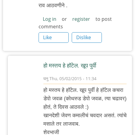
राव आठवणीने .
Log in
or
register
to post
comments
Like
Dislike
हो मस्तय हे हॉटेल. खूप पुर्वी
घनु
Thu, 05/02/2015 - 11:34
In
हो मस्तय हे हॉटेल. खूप पुर्वी हे हॉटेल कचरा
reply
डेपो जवळ (कोथरुड डेपो जवळ, त्या चढावर)
to
होतं, ते दिवस आठवले :)
कर्वे
खानदेशी जेवण कमालीचं चवदार असतं. त्यांचे
रोड
मसाले तर लाजवाब.
ला
शेवभाजी