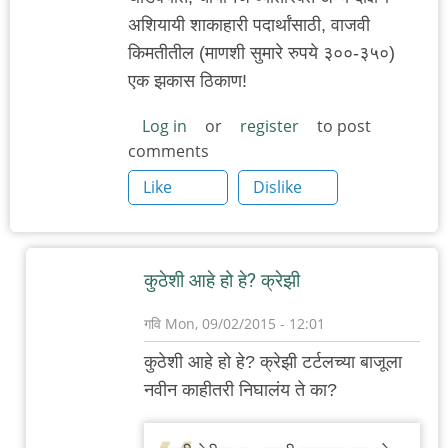
अशियायी शाकाहारी पदार्थांसाठी, वाजवी
किमतीतील (माणशी सुमारे रुपये ३००-३५०)
एक झकास ठिकाण!
Log in
or
register
to post
comments
Like
Dislike
कुठेशी आहे हो हे? क्रेझी
गवि
Mon, 09/02/2015 - 12:01
In
कुठेशी आहे हो हे? क्रेझी टर्टलच्या बाजूला
reply
नवीन काहीतरी निघालंय ते का?
to
३८