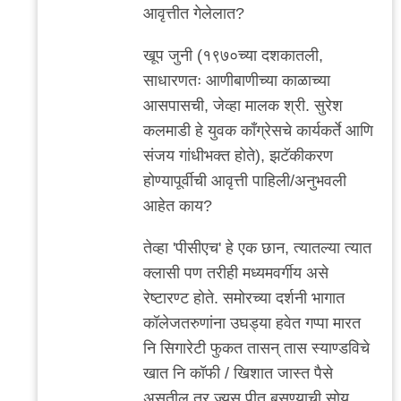
reply
आवृत्तीत गेलेलात?
to
मी
खूप जुनी (१९७०च्या दशकातली,
गेलेलो
साधारणतः आणीबाणीच्या काळाच्या
काही
आसपासची, जेव्हा मालक श्री. सुरेश
वेळा.
कलमाडी हे युवक काँग्रेसचे कार्यकर्ते आणि
पण
संजय गांधीभक्त होते), झटॅकीकरण
लहान
होण्यापूर्वीची आवृत्ती पाहिली/अनुभवली
by
आहेत काय?
अनुप
तेव्हा 'पीसीएच' हे एक छान, त्यातल्या त्यात
ढेरे
क्लासी पण तरीही मध्यमवर्गीय असे
रेष्टारण्ट होते. समोरच्या दर्शनी भागात
कॉलेजतरुणांना उघड्या हवेत गप्पा मारत
नि सिगारेटी फुकत तासन् तास स्याण्डविचे
खात नि कॉफी / खिशात जास्त पैसे
असतील तर ज्यूस पीत बसण्याची सोय