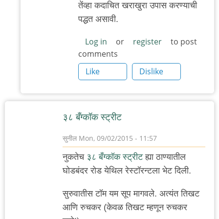
तेंव्हा कदाचित खराखुरा उपास करण्याची
प्रश्न
पद्धत असावी.
by
'न'वी
Log in
or
register
to post
comments
बाजू
Like
Dislike
३८ बँग्कॉक स्ट्रीट
सुनील
Mon, 09/02/2015 - 11:57
नुकतेच
३८ बँग्कॉक स्ट्रीट
ह्या ठाण्यातील
घोडबंदर रोड येथिल रेस्टॉरन्टला भेट दिली.
सुरुवातीस टॉम यम सूप मागवले. अत्यंत तिखट
आणि रुचकर (केवळ तिखट म्हणून रुचकर