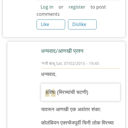
Log in
or
register
to post
comments
Like
Dislike
धन्यवाद/आणखी प्रश्न
'न'वी बाजू
Sat, 07/02/2015 - 19:45
In
धन्यवाद.
reply
to
हरिषा (मिरच्यांची चटणी)
इराणी/
मध्य-
यावरून आणखी एक अवांतर शंका:
पूर्व
by
कोलंबियन एक्स्चेंजपूर्वी चिनी लोक मिरच्या
नंदन