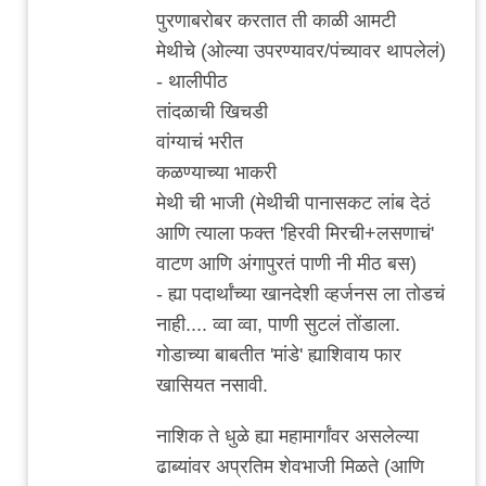
कोथरूड
पुरणाबरोबर करतात ती काळी आमटी
च्या
मेथीचे (ओल्या उपरण्यावर/पंच्यावर थापलेलं)
by
- थालीपीठ
विषारी
तांदळाची खिचडी
वडापाव
वांग्याचं भरीत
कळण्याच्या भाकरी
मेथी ची भाजी (मेथीची पानासकट लांब देठं
आणि त्याला फक्त 'हिरवी मिरची+लसणाचं'
वाटण आणि अंगापुरतं पाणी नी मीठ बस)
- ह्या पदार्थांच्या खानदेशी व्हर्जनस ला तोडचं
नाही.... व्वा व्वा, पाणी सुटलं तोंडाला.
गोडाच्या बाबतीत 'मांडे' ह्याशिवाय फार
खासियत नसावी.
नाशिक ते धुळे ह्या महामार्गांवर असलेल्या
ढाब्यांवर अप्रतिम शेवभाजी मिळते (आणि