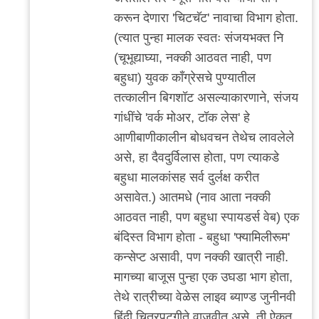
करून देणारा 'चिटचॅट' नावाचा विभाग होता.
(त्यात पुन्हा मालक स्वतः संजयभक्त नि
(चूभूद्याघ्या, नक्की आठवत नाही, पण
बहुधा) युवक काँग्रेसचे पुण्यातील
तत्कालीन बिगशॉट असल्याकारणाने, संजय
गांधींचे 'वर्क मोअर, टॉक लेस' हे
आणीबाणीकालीन बोधवचन तेथेच लावलेले
असे, हा दैवदुर्विलास होता, पण त्याकडे
बहुधा मालकांसह सर्व दुर्लक्ष करीत
असावेत.) आतमधे (नाव आता नक्की
आठवत नाही, पण बहुधा स्पायडर्स वेब) एक
बंदिस्त विभाग होता - बहुधा 'फ्यामिलीरूम'
कन्सेप्ट असावी, पण नक्की खात्री नाही.
मागच्या बाजूस पुन्हा एक उघडा भाग होता,
तेथे रात्रीच्या वेळेस लाइव ब्याण्ड जुनीनवी
हिंदी चित्रपटगीते वाजवीत असे, ती ऐकत