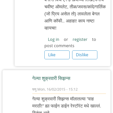
ट्राय.
चवीष्ट ऑमलेट, तीळ/जवस/कांदे/गार्लिक
तो
(जो प्रिय असेल तो) लावलेला बेगल
बागेत
आणि कॉफी.. अहाहा! काय नाष्टा
by
व्हायचा!
गवि
Log in
or
register
to
post comments
Like
Dislike
गेल्या शुक्रवारी सिझन्स
घनु
Mon, 16/02/2015 - 15:12
गेल्या शुक्रवारी सिझन्स मॉलातल्या "वाह
मराठी!" ह्या फाईन डाईन रेस्टॉरंट मधे खाल्लं.
ठिकंच आहे,