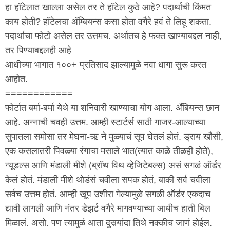
हा हॉटेलात खाल्ला असेल तर ते हॉटेल कुठे आहे? पदार्थाची किंमत
काय होती? हॉटेलचा अ‍ॅम्बियन्स कसा होता वगैरे हवं ते लिहू शकता.
पदार्थाचा फोटो असेल तर उत्तमच. अर्थातच हे फक्त खाण्याबद्दल नाही,
तर पिण्याबद्दलही आहे
आधीच्या भागात १००+ प्रतिसाद झाल्यामुळे नवा धागा सुरू करत
आहोत.
============
फोर्टात बर्मा-बर्मा येथे या शनिवारी खाण्याचा योग आला. अँबियन्स छान
आहे. अन्नाची चवही उत्तम. आम्ही स्टार्टर्स साठी गाजर-आल्याच्या
सुपातला समोसा तर मेघना-ऋ ने मुळ्याचं सूप घेतलं होतं. ड्राय खौसी,
एक कसलातरी पिवळ्या रंगाचा मसाले भात(त्यात काळे तीळही होते),
न्यूडल्स आणि मंडाली मीशे (ब्रॉथ विथ व्हेजिटेबल्स) असं सगळं ऑर्डर
केलं होतं. मंडाली मीशे थोडंसं चवीला सपक होतं, बाकी सर्व चवीला
सर्वच उत्तम होतं. आम्ही खूप उशीरा गेल्यामुळे सगळी ऑर्डर एकदाच
द्यावी लागली आणि नंतर डेझर्ट वगैरे मागवण्याच्या आधीच हाती बिल
मिळालं. असो. पण त्यामुळं आता दुसर्‍यांदा तिथे नक्कीच जाणं होईल.