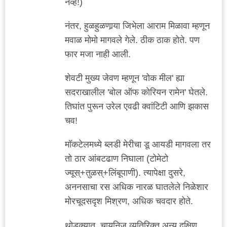
नव्हे!)
नंतर, हुळहुळणार्‍या जिभेला आराम मिळावा म्हणून
मवाळ मोमो मागवले गेले. ठीक ठाक होते. पण
फार मजा नाही आली.
शेवटी मुख्य जेवण म्हणून 'वोक मील' ह्या
सदराखालील 'बोल ऑफ कोरियन रामेन' घेतले.
तिघांत पुरून उरेल एवढी क्वांटिटी आणि झकास
चव!
मॉकटेलमध्ये ब्लडी मेरीचा डू आयडी मागवला तर
तो ठार आंबटढाण निघाला (टोमेटो
ज्यूस्+तुळस्+लिंबूपाणी). त्यापेक्षा दुसरे,
अननसाचा रस अधिक नारळ घातलेले निळेशार
मोरचूदसदृश मिश्रण, अधिक चवदार होते.
थोडक्यात, चायनिज व्यतिरिक्त अन्य दक्षिण