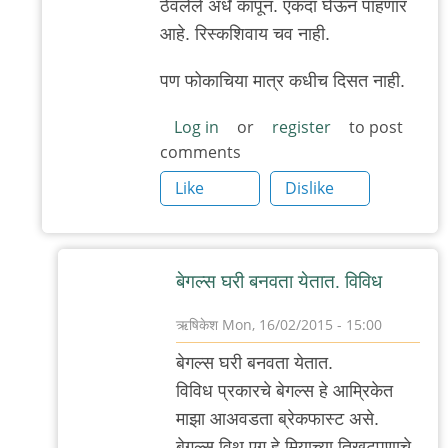
ठेवलेले अर्धे कापून. एकदा घेऊन पाहणार
आहे. रिस्कशिवाय चव नाही.
पण फोकाचिया मात्र कधीच दिसत नाही.
Log in
or
register
to post
comments
Like
Dislike
बेगल्स घरी बनवता येतात. विविध
ऋषिकेश
Mon, 16/02/2015 - 15:00
In
बेगल्स घरी बनवता येतात.
reply
विविध प्रकारचे बेगल्स हे आम्रिकेत
to
माझा आअवडता ब्रेकफास्ट असे.
केलाय
बेगल्स विथ एग हे मिर्‍याच्या तिखटपणाचे