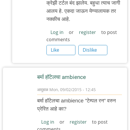
क्रेझी टर्टल बंद झालेय. बहुधा त्याच जागी
reply
आलय हे. एकदा जाऊन येण्यालायक तर
to
नक्कीच आहे.
कुठेशी
आहे
Log in
or
register
to post
comments
हो
हे?
Like
Dislike
क्रेझी
by
गवि
बर्मा हॉटेलचा ambience
आदूबाळ
Mon, 09/02/2015 - 12:45
बर्मा हॉटेलचा ambience "टेम्पल रन" वरुन
प्रेरित आहे का?
Log in
or
register
to post
comments