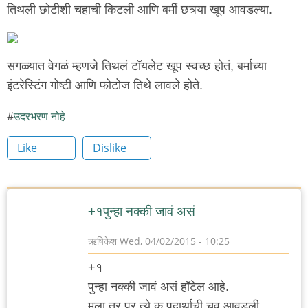
तिथली छोटीशी चहाची किटली आणि बर्मी छत्र्या खूप आवडल्या.
सगळ्यात वेगळं म्हणजे तिथलं टॉयलेट खूप स्वच्छ होतं, बर्माच्या
इंटरेस्टिंग गोष्टी आणि फोटोज तिथे लावले होते.
उदरभरण नोहे
Like
Dislike
+१पुन्हा नक्की जावं असं
ऋषिकेश
Wed, 04/02/2015 - 10:25
+१
पुन्हा नक्की जावं असं हॉटेल आहे.
मला तर प्र त्ये क पदार्थाची चव आवडली.