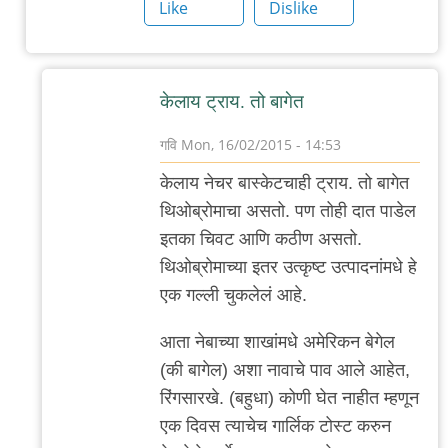
ब्रेड
Like
Dislike
by
गवि
केलाय ट्राय. तो बागेत
गवि
Mon, 16/02/2015 - 14:53
In
केलाय नेचर बास्केटचाही ट्राय. तो बागेत
reply
थिओब्रोमाचा असतो. पण तोही दात पाडेल
to
इतका चिवट आणि कठीण असतो.
बागेत
थिओब्रोमाच्या इतर उत्कृष्ट उत्पादनांमधे हे
by
एक गल्ली चुकलेलं आहे.
सुनील
आता नेबाच्या शाखांमधे अमेरिकन बेगेल
(की बागेल) अशा नावाचे पाव आले आहेत,
रिंगसारखे. (बहुधा) कोणी घेत नाहीत म्हणून
एक दिवस त्याचेच गार्लिक टोस्ट करुन