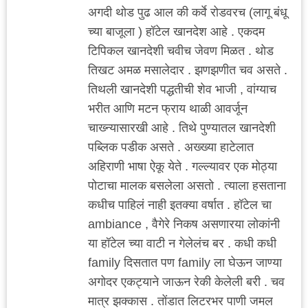
अगदी थोड पुढ आल की कर्वे रोडवरच (लागू बंधू
च्या बाजूला ) हॉटेल खानदेश आहे . एकदम
टिपिकल खानदेशी चवीच जेवण मिळत . थोड
तिखट अमळ मसालेदार . झणझणीत चव असते .
तिथली खानदेशी पद्धतीची शेव भाजी , वांग्याच
भरीत आणि मटन फ्राय थाळी आवर्जून
चाख्न्यासारखी आहे . तिथे पुण्यातल खानदेशी
पब्लिक पडीक असते . अख्ख्या हाटेलात
अहिराणी भाषा ऐकू येते . गल्ल्यावर एक मोठ्या
पोटाचा मालक बसलेला असतो . त्याला हसताना
कधीच पाहिलं नाही इतक्या वर्षात . हॉटेल चा
ambiance , वैगेरे निकष असणारया लोकांनी
या हॉटेल च्या वाटी न गेलेलंच बर . कधी कधी
family दिसतात पण family ला घेऊन जाण्या
अगोदर एकट्याने जाऊन रेकी केलेली बरी . चव
मात्र झक्कास . तोंडात लिटरभर पाणी जमल