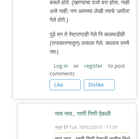
बसले होते. (खाण्याचा दर्जा बरा होता, नाही
असे नाही; पण आमच्या लेखी त्याचे 'अपील'
गेले होते.)
पुढे मग ते रेष्टारण्टही गेले नि कलमाडीही
(राजकारणातून) लयाला गेले. कालाय तस्मै
नमः|
Log in
or
register
to post
comments
Like
Dislike
नाय नाय.. गाणी गिणी ऐकली
अनुप ढेरे
Tue, 10/02/2015 - 17:39
In
नाय नाय.. गाणी गिणी ऐकली नाहीत तिथे