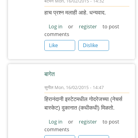
बॅटमॅन
Mon, 16/02/2015 - 14:32
In
हाच प्रश्न मलाही आहे. धन्यवाद.
reply
to
Log in
or
register
to post
comments
वेगवेगळे
आंतरराष्ट्रीय
Like
Dislike
ब्रेड
by
गवि
बागेत
सुनील
Mon, 16/02/2015 - 14:47
In
हिरानंदानी इस्टेटमधील गोदरेजच्या (नेचर्स
reply
बास्केट) दुकानात (कधीकधी) मिळतो.
to
वेगवेगळे
Log in
or
register
to post
comments
आंतरराष्ट्रीय