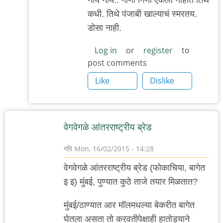
reply
कधी. तिथे पंजाबी खाल्याचं स्मरतय.
to
डोसा नाही.
'पीसीएच'...
by
Log in
or
register
to
post comments
'न'वी
बाजू
Like
Dislike
वेगवेगळे आंतरराष्ट्रीय ब्रेड
गवि
Mon, 16/02/2015 - 14:28
वेगवेगळे आंतरराष्ट्रीय ब्रेड (फोकाचिया, बागेत
इ इ) मुंबई, पुण्यात कुठे ताजे तयार मिळतात?
मुंबई/ठाण्यात आर मॉलमधल्या बेकरीत बागेत
घेतला असता तो करवतीपेक्षाही हातोड्याने