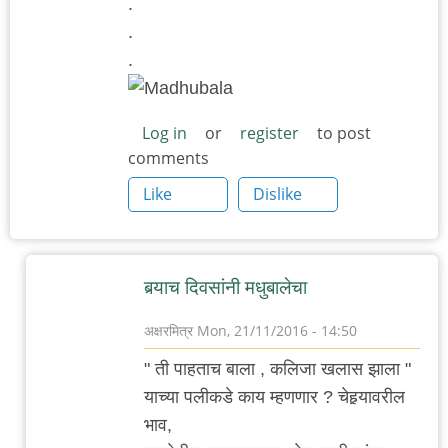
.
.
.
Log in
or
register
to post
comments
Like
Dislike
बर्‍याच दिवसांनी मधुबालेचा
अक्षरमित्र
Mon, 21/11/2016 - 14:50
In
" ती पाहताच बाला , कलिजा खलास झाला "
reply
याच्या पलीकडे काय म्हणणार ? चेहर्‍यावरील
to
भाव,
.