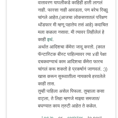
वातावरण यापलीकडे काहिही हाती लागलं
जंतू
नाही. फारसा नाही आवडला, पण बरेच रिव्ह्यु
चांगले आहेत.(आजचा लोकसत्तातलं परिक्षण
थोंडफार मी म्हणू पहातेय तसं आहे) कदाचित
मला कळला नसावा. मी त्यावर लिहीलेलं हे
काही
इथं
.
अर्थात आदिशचा कॅमेरा जादू करतो. (काल
फॅन्टास्टिक बीस्ट पाहिल्यावर त्या ४डी पेक्षा
दचकवण्याचं काम आदिशचा कॅमेरा फारच
चांगलं करू शकतो हे प्रकर्षानं जाणवलं. ;))
खास करून सुरूवातीला नायकाचे हरवलेले
काही तास.
तुम्ही पाहिला असेल पिफला. तुम्हाला कसा
वाट्ला, ते लिहा म्हणजे माझ्या समजात/
बघण्यात काय त्रुटी आहेत ते कळेल.
Log in
or
register
to post