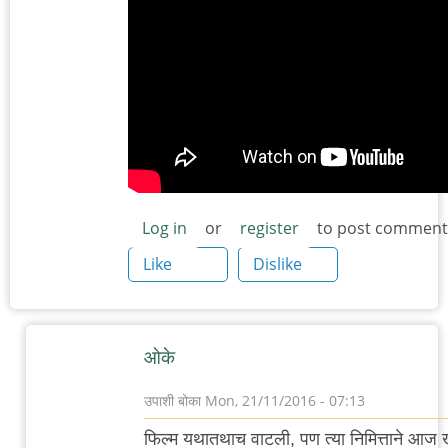
Log in
or
register
to post comment
Like
Dislike
ओके
उपाशी बोका
Mon, 21/11/2016 - 07:13
In
फिल्म यथातथाच वाटली, पण त्या निमित्ताने आज 