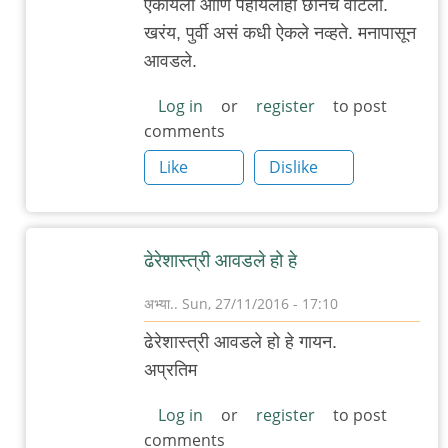
ऐकायला आणि पहायलाही छानच वाटला.
reply
खरंय, पुर्वी असं कधी ऐकले नव्हते. मनापासून
to
आवडले.
कर्नाटकी
स्टाईलने
Log in
or
register
to post
comments
गायलेला
हा
Like
Dislike
by
अनुप
ढेरे
ढेरेशास्त्री आवडले हो हे
अभ्या..
Sun, 27/11/2016 - 17:10
In
ढेरेशास्त्री आवडले हो हे गायन.
reply
अप्रतिम
to
कर्नाटकी
Log in
or
register
to post
comments
स्टाईलने