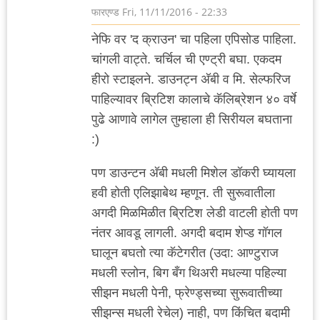
फारएण्ड
Fri, 11/11/2016 - 22:33
नेफि वर 'द क्राउन' चा पहिला एपिसोड पाहिला.
चांगली वाट्ते. चर्चिल ची एण्ट्री बघा. एकदम
हीरो स्टाइलने. डाउनट्न अ‍ॅबी व मि. सेल्फरिज
पाहिल्यावर ब्रिटिश कालाचे कॅलिब्रेशन ४० वर्षे
पुढे आणावे लागेल तुम्हाला ही सिरीयल बघताना
:)
पण डाउन्टन अ‍ॅबी मधली मिशेल डॉकरी घ्यायला
हवी होती एलिझाबेथ म्हणून. ती सुरूवातीला
अगदी मिळमिळीत ब्रिटिश लेडी वाटली होती पण
नंतर आवडू लागली. अगदी बदाम शेप्ड गॉगल
घालून बघतो त्या कॅटेगरीत (उदा: आण्टुराज
मधली स्लोन, बिग बँग थिअरी मधल्या पहिल्या
सीझन मधली पेनी, फ्रेण्ड्सच्या सुरूवातीच्या
सीझन्स मधली रेचेल) नाही, पण किंचित बदामी