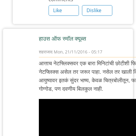
आहे.
Like
Dislike
by
'न'वी
बाजू
हाउस ऑफ स्मॉल क्यूब्स
शहराजाद
Mon, 21/11/2016 - 05:17
आत्ताच नेटफ्लिक्सवर एक बारा मिनिटांची छोटीशी फ
नेटफ्लिक्स असेल तर जरूर पाहा. नसेल तर खाली व्ह
आयुष्यावर इतकं सुंदर भाष्य, केवळ चित्रबोलीतून, 
गोग्गोड, पण दवणीय बिलकुल नाही.