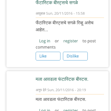
फँटास्टिक बीस्ट्सचे सगळे
आदूबाळ
Sun, 20/11/2016 - 15:58
In
फँटास्टिक बीस्ट्सचे सगळे रिव्हू असेच
reply
आहेत...
to
फंटास्टिक
Log in
or
register
to post
comments
बिस्ट
अन
Like
Dislike
हाव
टु
फाइंड
मला आवडला फंटास्टिक बीस्टस.
देम
पाहिला..
अनुप ढेरे
Sun, 20/11/2016 - 20:19
by
In
मला आवडला फंटास्टिक बीस्टस.
रेड
reply
बुल
to
Log in
or
register
to post