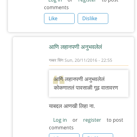
comments
Like
Dislike
आणि लहानपणी अनुभवलेलं
गब्बर सिंग
Sun, 20/11/2016 - 22:55
In
reply
आणि लहानपणी अनुभवलेलं
to
कोकणातलं पावसाळी गूढ वातावरण
मी
काही
याबद्दल आणखी लिहा ना.
दिवसांपूर्वी
चव्हाण
Log in
or
register
to post
comments
by
अंतराआनंद