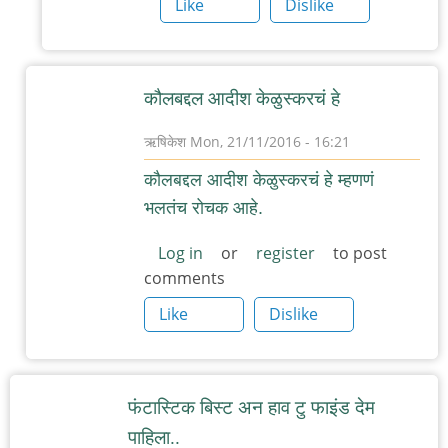
Like
Dislike
कौलबद्दल आदीश केळुस्करचं हे
ऋषिकेश
Mon, 21/11/2016 - 16:21
In
कौलबद्दल आदीश केळुस्करचं हे म्हणणं
reply
भलतंच रोचक आहे.
to
कौल
Log in
or
register
to post
comments
by
चिंतातुर
Like
Dislike
जंतू
फंटास्टिक बिस्ट अन हाव टु फाइंड देम
पाहिला..