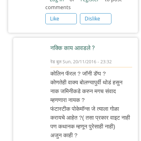
comments
फंटास्टिक
बिस्ट
Like
Dislike
अन
हाव
टु
नक्कि काय आवडले ?
फाइंड
देम
रेड बुल
Sun, 20/11/2016 - 23:32
पाहिला..
In
कोलिन फॅरल ? जॉनी डॅप्प ?
by
reply
कोणतेही वाक्य बोलण्यापुर्वी थोडं हसुन
रेड
to
नाक जमिनीकडे करुन मगच संवाद
बुल
मला
म्हणणारा नायक ?
आवडला
फंटास्टीक पोकेमॉन्स जे त्याला गोळा
फंटास्टिक
करायचे आहेत ?( तसा प्रकार वाइट नाही
बीस्टस.
पण कथानक म्हणून पुरेसाही नाही)
by
अजुन काही ?
अनुप