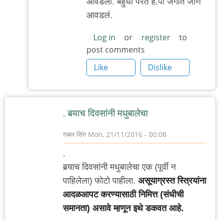
आवडला. बहुधा परत हॅ.पॉ जगात जाणं
to
आवडलं.
नक्कि
काय
Log in
or
register
to
post comments
आवडले
?
Like
Dislike
by
रेड
बुल
. बर्‍याच दिवसांनी मधुबालेचा
गब्बर सिंग
Mon, 21/11/2016 - 00:08
.
बर्‍याच दिवसांनी मधुबालेचा एक (पूर्वी न
पाहिलेला) फोटो पाहीला.
असूयाग्रस्त स्त्रियांना
आदळआपट करण्यासाठी निमित्त (संधीची
समानता) असावे म्हणून इथे डकवत आहे.