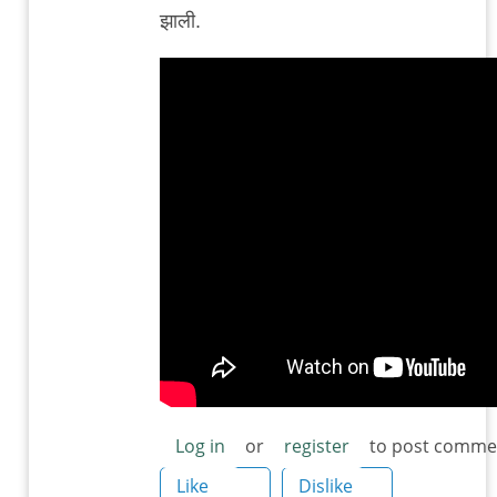
reply
झाली.
to
हाउस
ऑफ
स्मॉल
क्यूब्स
by
शहराजाद
Log in
or
register
to post comme
Like
Dislike