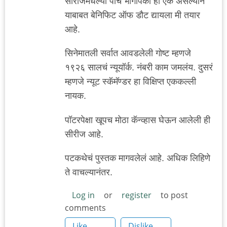
सीरीजमधल्या पाच भागांपैकी हा एक असल्याने
याबाबत बेनिफिट ऑफ डौट द्यायला मी तयार
आहे.
सिनेमातली सर्वात आवडलेली गोष्ट म्हणजे
१९२६ सालचं न्यूयॉर्क. नंबरी काम जमलंय. दुसरं
म्हणजे न्यूट स्कॅमॅण्डर हा विक्षिप्त एककल्ली
नायक.
पॉटरपेक्षा खूपच मोठा कॅन्व्हास घेऊन आलेली ही
सीरीज आहे.
पटकथेचं पुस्तक मागवलेलं आहे. अधिक लिहिणे
ते वाचल्यानंतर.
Log in
or
register
to post
comments
Like
Dislike