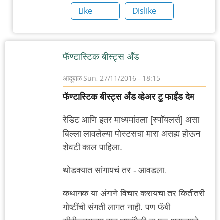
2
Like
Dislike
नावाचा
एक
"महान"
फॅण्टास्टिक बीस्ट्स अँड
by
गब्बर
आदूबाळ
Sun, 27/11/2016 - 18:15
सिंग
फॅण्टास्टिक बीस्ट्स अँड व्हेअर टु फाईंड देम
रेडिट आणि इतर माध्यमांतला [स्पॉयलर्स] असा
बिल्ला लावलेल्या पोस्टसचा मारा असह्य होऊन
शेवटी काल पाहिला.
थोडक्यात सांगायचं तर - आवडला.
कथानक या अंगाने विचार करायचा तर कितीतरी
गोष्टींची संगती लागत नाही. पण फॅबी