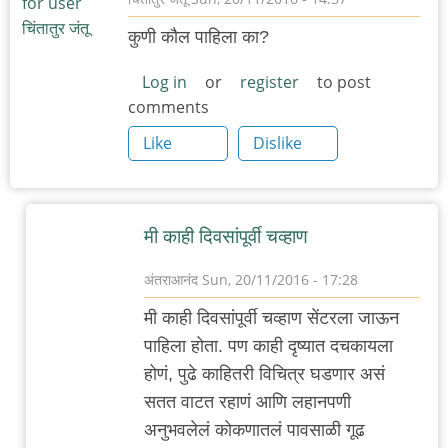
कुणी कौल पाहिला का?
Log in
or
register
to post
comments
Like
Dislike
मी काही दिवसांपूर्वी चव्हाण
अंतराआनंद
Sun, 20/11/2016 - 17:28
In
मी काही दिवसांपूर्वी चव्हाण सेंटरला जाऊन
reply
पाहिला होता. पण काही दृष्यात दचकायला
to
होणं, पुढे काहितरी विचित्र घडणार असं
कौल
सतत वाटत रहाणं आणि लहानपणी
by
अनुभवलेलं कोकणातलं पावसाळी गूढ
चिंतातुर