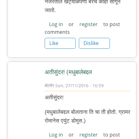
नजरेतील खट्याळपणा बरेच काही सांगून
बर्‍याच
जातो.
दिवसांनी
मधुबालेचा
Log in
or
register
to post
comments
by
गब्बर
Like
Dislike
सिंग
अतीसुंदर! (मधुबालेबद्दल
बॅटमॅन
Sun, 27/11/2016 - 16:59
In
अतीसुंदर!
reply
to
(मधुबालेबद्दल बोलताना ति चा ती होतो. ग्रामर
.
रोमानेस एयुंट डोमुस.)
बर्‍याच
Log in
or
register
to post
दिवसांनी