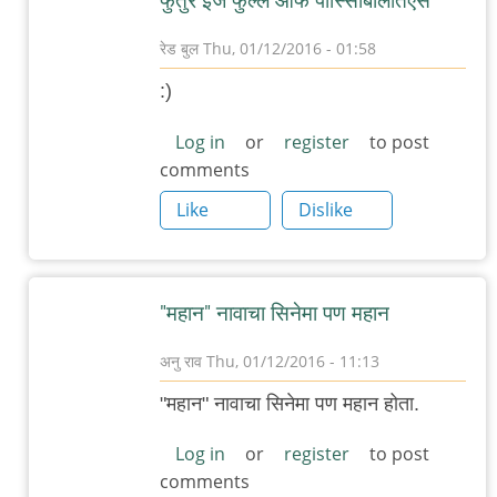
फुतुरे इज फुल्ल ओफ पोस्सिबिलितिएस
रेड बुल
Thu, 01/12/2016 - 01:58
In
:)
reply
to
Log in
or
register
to post
comments
Force
2
Like
Dislike
नावाचा
एक
"महान"
"महान" नावाचा सिनेमा पण महान
by
गब्बर
अनु राव
Thu, 01/12/2016 - 11:13
सिंग
In
"महान" नावाचा सिनेमा पण महान होता.
reply
to
Log in
or
register
to post
comments
Force