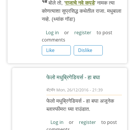
१अ
बोले तो, '
राजाचे नवे कपडे
' नामक त्या
सिंग
कोणत्याशा सुप्रसिद्ध कथेतील राजा. मधुबाला
नव्हे. (थ्यांक गॉड!)
Log in
or
register
to post
comments
Like
Dislike
फेलो मधुब्रिगेडियर्स - हा बघा
बॅटमॅन
Mon, 26/12/2016 - 21:39
In
फेलो मधुब्रिगेडियर्स - हा बघा अजूनेक
reply
ब्लास्फीमर! घ्या राउंडात.
to
मधुबाला
Log in
or
register
to post
comments
तिरळी