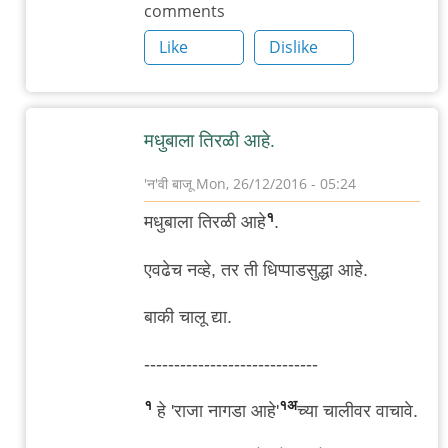
comments
मधुबालेचा
Like
Dislike
by
गब्बर
सिंग
मधुबाला तिरळी आहे.
'न'वी बाजू
Mon, 26/12/2016 - 05:24
In
१
मधुबाला तिरळी आहे
.
reply
to
एवढेच नव्हे, तर ती धिप्पाडसुद्धा आहे.
.
बाकी चालू द्या.
बर्‍याच
दिवसांनी
-----------------------------
मधुबालेचा
by
१
१अ
हे 'राजा नागडा आहे'
च्या चालीवर वाचावे.
गब्बर