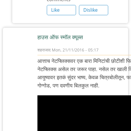
आहे.
Like
Dislike
by
'न'वी
बाजू
हाउस ऑफ स्मॉल क्यूब्स
शहराजाद
Mon, 21/11/2016 - 05:17
आत्ताच नेटफ्लिक्सवर एक बारा मिनिटांची छोटीशी फ
नेटफ्लिक्स असेल तर जरूर पाहा. नसेल तर खाली व्ह
आयुष्यावर इतकं सुंदर भाष्य, केवळ चित्रबोलीतून, 
गोग्गोड, पण दवणीय बिलकुल नाही.