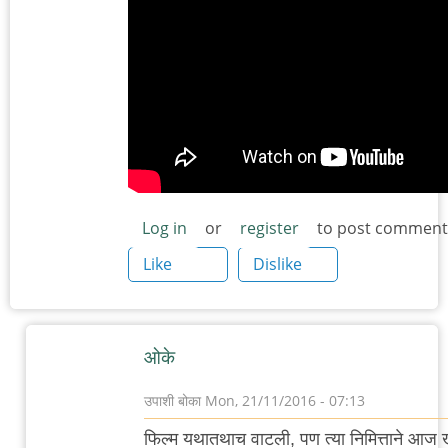
Log in
or
register
to post comment
Like
Dislike
ओके
उपाशी बोका
Mon, 21/11/2016 - 07:13
In
फिल्म यथातथाच वाटली, पण त्या निमित्ताने आज 