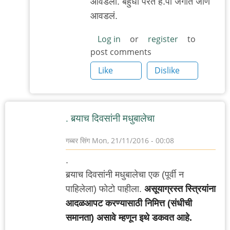
आवडला. बहुधा परत हॅ.पॉ जगात जाणं
to
आवडलं.
नक्कि
काय
Log in
or
register
to
post comments
आवडले
?
Like
Dislike
by
रेड
बुल
. बर्‍याच दिवसांनी मधुबालेचा
गब्बर सिंग
Mon, 21/11/2016 - 00:08
.
बर्‍याच दिवसांनी मधुबालेचा एक (पूर्वी न
पाहिलेला) फोटो पाहीला.
असूयाग्रस्त स्त्रियांना
आदळआपट करण्यासाठी निमित्त (संधीची
समानता) असावे म्हणून इथे डकवत आहे.