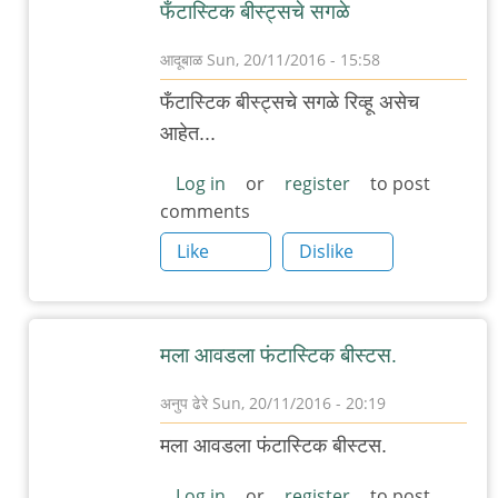
फँटास्टिक बीस्ट्सचे सगळे
आदूबाळ
Sun, 20/11/2016 - 15:58
In
फँटास्टिक बीस्ट्सचे सगळे रिव्हू असेच
reply
आहेत...
to
फंटास्टिक
Log in
or
register
to post
comments
बिस्ट
अन
Like
Dislike
हाव
टु
फाइंड
मला आवडला फंटास्टिक बीस्टस.
देम
पाहिला..
अनुप ढेरे
Sun, 20/11/2016 - 20:19
by
In
मला आवडला फंटास्टिक बीस्टस.
रेड
reply
बुल
to
Log in
or
register
to post