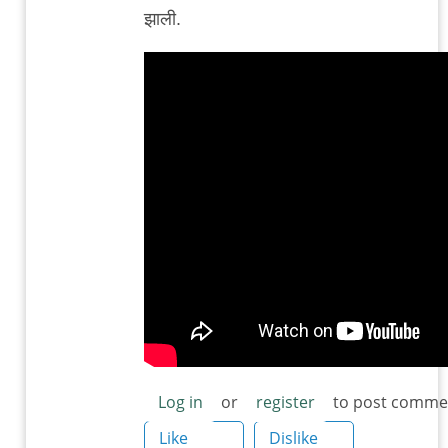
reply
झाली.
to
हाउस
ऑफ
स्मॉल
क्यूब्स
by
शहराजाद
Log in
or
register
to post comme
Like
Dislike