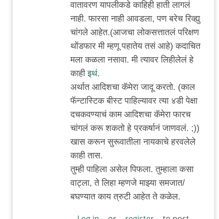
वातावरण यापलीकडे काहिही हाती लागलं
जंतू
नाही. फारसा नाही आवडला, पण बरेच रिव्ह्यु
चांगले आहेत.(आजचा लोकसत्तातलं परिक्षण
थोंडफार मी म्हणू पहातेय तसं आहे) कदाचित
मला कळला नसावा. मी त्यावर लिहीलेलं हे
काही
इथं
.
अर्थात आदिशचा कॅमेरा जादू करतो. (काल
फॅन्टास्टिक बीस्ट पाहिल्यावर त्या ४डी पेक्षा
दचकवण्याचं काम आदिशचा कॅमेरा फारच
चांगलं करू शकतो हे प्रकर्षानं जाणवलं. ;))
खास करून सुरूवातीला नायकाचे हरवलेले
काही तास.
तुम्ही पाहिला असेल पिफला. तुम्हाला कसा
वाट्ला, ते लिहा म्हणजे माझ्या समजात/
बघण्यात काय त्रुटी आहेत ते कळेल.
Log in
or
register
to post