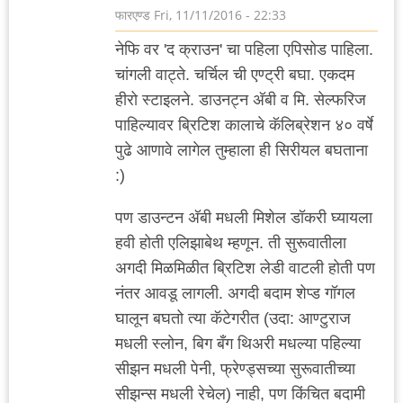
फारएण्ड
Fri, 11/11/2016 - 22:33
नेफि वर 'द क्राउन' चा पहिला एपिसोड पाहिला.
चांगली वाट्ते. चर्चिल ची एण्ट्री बघा. एकदम
हीरो स्टाइलने. डाउनट्न अ‍ॅबी व मि. सेल्फरिज
पाहिल्यावर ब्रिटिश कालाचे कॅलिब्रेशन ४० वर्षे
पुढे आणावे लागेल तुम्हाला ही सिरीयल बघताना
:)
पण डाउन्टन अ‍ॅबी मधली मिशेल डॉकरी घ्यायला
हवी होती एलिझाबेथ म्हणून. ती सुरूवातीला
अगदी मिळमिळीत ब्रिटिश लेडी वाटली होती पण
नंतर आवडू लागली. अगदी बदाम शेप्ड गॉगल
घालून बघतो त्या कॅटेगरीत (उदा: आण्टुराज
मधली स्लोन, बिग बँग थिअरी मधल्या पहिल्या
सीझन मधली पेनी, फ्रेण्ड्सच्या सुरूवातीच्या
सीझन्स मधली रेचेल) नाही, पण किंचित बदामी