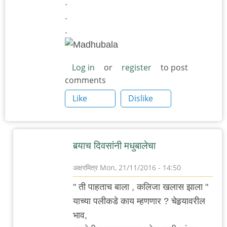
.
.
.
Log in
or
register
to post
comments
Like
Dislike
बर्‍याच दिवसांनी मधुबालेचा
अक्षरमित्र
Mon, 21/11/2016 - 14:50
In
" ती पाहताच बाला , कलिजा खलास झाला "
reply
याच्या पलीकडे काय म्हणणार ? चेहर्‍यावरील
to
भाव,
.