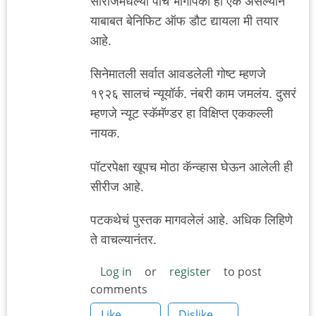
सीरीजमधल्या पाच भागांपैकी हा एक असल्याने
याबाबत बेनिफिट ऑफ डौट द्यायला मी तयार
आहे.
सिनेमातली सर्वात आवडलेली गोष्ट म्हणजे
१९२६ सालचं न्यूयॉर्क. नंबरी काम जमलंय. दुसरं
म्हणजे न्यूट स्कॅमॅण्डर हा विक्षिप्त एककल्ली
नायक.
पॉटरपेक्षा खूपच मोठा कॅन्व्हास घेऊन आलेली ही
सीरीज आहे.
पटकथेचं पुस्तक मागवलेलं आहे. अधिक लिहिणे
ते वाचल्यानंतर.
Log in
or
register
to post
comments
Like
Dislike