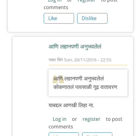
comments
Like
Dislike
आणि लहानपणी अनुभवलेलं
गब्बर सिंग
Sun, 20/11/2016 - 22:55
In
reply
आणि लहानपणी अनुभवलेलं
to
कोकणातलं पावसाळी गूढ वातावरण
मी
काही
याबद्दल आणखी लिहा ना.
दिवसांपूर्वी
चव्हाण
Log in
or
register
to post
comments
by
अंतराआनंद