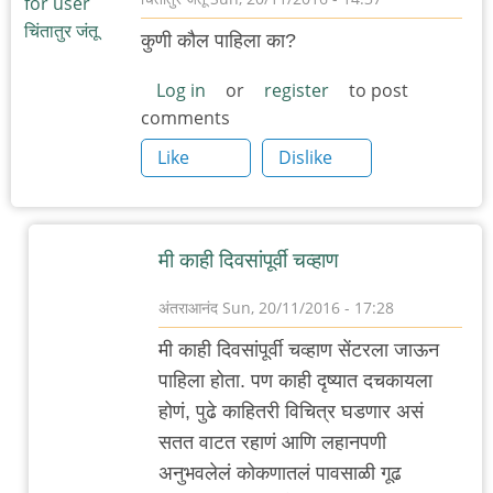
कुणी कौल पाहिला का?
Log in
or
register
to post
comments
Like
Dislike
मी काही दिवसांपूर्वी चव्हाण
अंतराआनंद
Sun, 20/11/2016 - 17:28
In
मी काही दिवसांपूर्वी चव्हाण सेंटरला जाऊन
reply
पाहिला होता. पण काही दृष्यात दचकायला
to
होणं, पुढे काहितरी विचित्र घडणार असं
कौल
सतत वाटत रहाणं आणि लहानपणी
by
अनुभवलेलं कोकणातलं पावसाळी गूढ
चिंतातुर