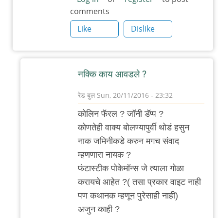
comments
फंटास्टिक
बिस्ट
Like
Dislike
अन
हाव
टु
नक्कि काय आवडले ?
फाइंड
देम
रेड बुल
Sun, 20/11/2016 - 23:32
पाहिला..
In
कोलिन फॅरल ? जॉनी डॅप्प ?
by
reply
कोणतेही वाक्य बोलण्यापुर्वी थोडं हसुन
रेड
to
नाक जमिनीकडे करुन मगच संवाद
बुल
मला
म्हणणारा नायक ?
आवडला
फंटास्टीक पोकेमॉन्स जे त्याला गोळा
फंटास्टिक
करायचे आहेत ?( तसा प्रकार वाइट नाही
बीस्टस.
पण कथानक म्हणून पुरेसाही नाही)
by
अजुन काही ?
अनुप