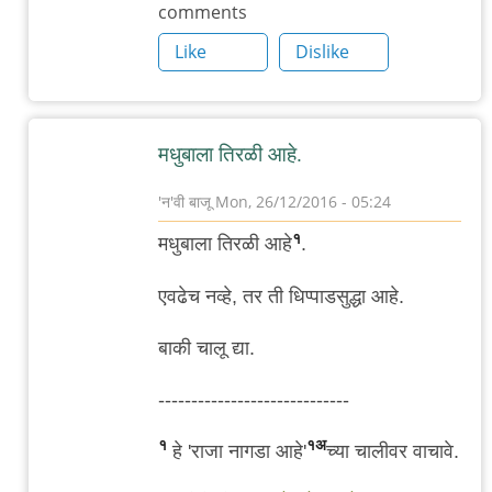
comments
मधुबालेचा
Like
Dislike
by
गब्बर
सिंग
मधुबाला तिरळी आहे.
'न'वी बाजू
Mon, 26/12/2016 - 05:24
In
१
मधुबाला तिरळी आहे
.
reply
to
एवढेच नव्हे, तर ती धिप्पाडसुद्धा आहे.
.
बाकी चालू द्या.
बर्‍याच
दिवसांनी
-----------------------------
मधुबालेचा
by
१
१अ
हे 'राजा नागडा आहे'
च्या चालीवर वाचावे.
गब्बर