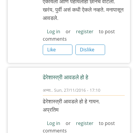
ऐकायला आणि पहायलाही छानच वाटला.
reply
खरंय, पुर्वी असं कधी ऐकले नव्हते. मनापासून
to
आवडले.
कर्नाटकी
स्टाईलने
Log in
or
register
to post
comments
गायलेला
हा
Like
Dislike
by
अनुप
ढेरे
ढेरेशास्त्री आवडले हो हे
अभ्या..
Sun, 27/11/2016 - 17:10
In
ढेरेशास्त्री आवडले हो हे गायन.
reply
अप्रतिम
to
कर्नाटकी
Log in
or
register
to post
comments
स्टाईलने