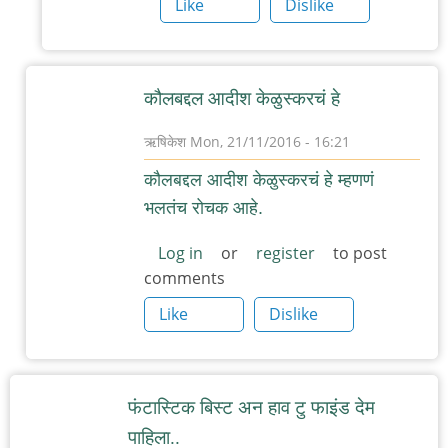
Like
Dislike
कौलबद्दल आदीश केळुस्करचं हे
ऋषिकेश
Mon, 21/11/2016 - 16:21
In
कौलबद्दल आदीश केळुस्करचं हे म्हणणं
reply
भलतंच रोचक आहे.
to
कौल
Log in
or
register
to post
comments
by
चिंतातुर
Like
Dislike
जंतू
फंटास्टिक बिस्ट अन हाव टु फाइंड देम
पाहिला..