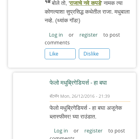
१अ
बोले तो, '
राजाचे नवे कपडे
' नामक त्या
सिंग
कोणत्याशा सुप्रसिद्ध कथेतील राजा. मधुबाला
नव्हे. (थ्यांक गॉड!)
Log in
or
register
to post
comments
Like
Dislike
फेलो मधुब्रिगेडियर्स - हा बघा
बॅटमॅन
Mon, 26/12/2016 - 21:39
In
फेलो मधुब्रिगेडियर्स - हा बघा अजूनेक
reply
ब्लास्फीमर! घ्या राउंडात.
to
मधुबाला
Log in
or
register
to post
comments
तिरळी