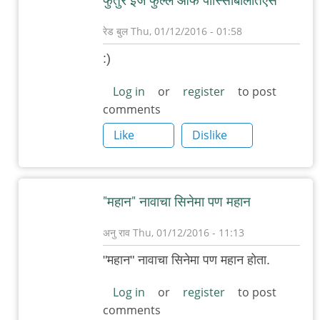
फुतुरे इज फुल्ल ओफ पोस्सिबिलितिएस
रेड बुल
Thu, 01/12/2016 - 01:58
In
:)
reply
to
Log in
or
register
to post
comments
Force
2
Like
Dislike
नावाचा
एक
"महान"
"महान" नावाचा सिनेमा पण महान
by
गब्बर
अनु राव
Thu, 01/12/2016 - 11:13
सिंग
In
"महान" नावाचा सिनेमा पण महान होता.
reply
to
Log in
or
register
to post
comments
Force