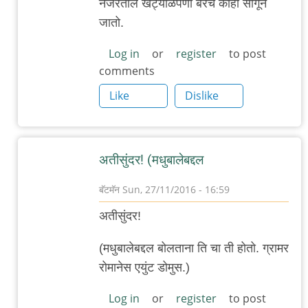
नजरेतील खट्याळपणा बरेच काही सांगून
बर्‍याच
जातो.
दिवसांनी
मधुबालेचा
Log in
or
register
to post
comments
by
गब्बर
Like
Dislike
सिंग
अतीसुंदर! (मधुबालेबद्दल
बॅटमॅन
Sun, 27/11/2016 - 16:59
In
अतीसुंदर!
reply
to
(मधुबालेबद्दल बोलताना ति चा ती होतो. ग्रामर
.
रोमानेस एयुंट डोमुस.)
बर्‍याच
Log in
or
register
to post
दिवसांनी