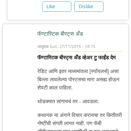
2
Like
Dislike
नावाचा
एक
"महान"
फॅण्टास्टिक बीस्ट्स अँड
by
गब्बर
आदूबाळ
Sun, 27/11/2016 - 18:15
सिंग
फॅण्टास्टिक बीस्ट्स अँड व्हेअर टु फाईंड देम
रेडिट आणि इतर माध्यमांतला [स्पॉयलर्स] असा
बिल्ला लावलेल्या पोस्टसचा मारा असह्य होऊन
शेवटी काल पाहिला.
थोडक्यात सांगायचं तर - आवडला.
कथानक या अंगाने विचार करायचा तर कितीतरी
गोष्टींची संगती लागत नाही. पण फॅबी