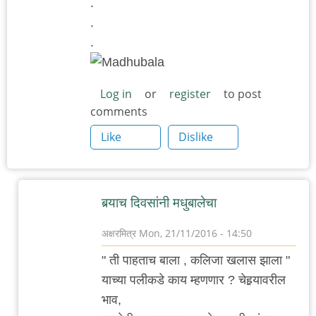
.
.
.
Log in
or
register
to post
comments
Like
Dislike
बर्‍याच दिवसांनी मधुबालेचा
अक्षरमित्र
Mon, 21/11/2016 - 14:50
In
" ती पाहताच बाला , कलिजा खलास झाला "
reply
याच्या पलीकडे काय म्हणणार ? चेहर्‍यावरील
to
भाव,
.