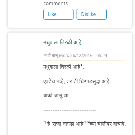
comments
मधुबालेचा
Like
Dislike
by
गब्बर
सिंग
मधुबाला तिरळी आहे.
'न'वी बाजू
Mon, 26/12/2016 - 05:24
In
१
मधुबाला तिरळी आहे
.
reply
to
एवढेच नव्हे, तर ती धिप्पाडसुद्धा आहे.
.
बाकी चालू द्या.
बर्‍याच
दिवसांनी
-----------------------------
मधुबालेचा
by
१
१अ
हे 'राजा नागडा आहे'
च्या चालीवर वाचावे.
गब्बर