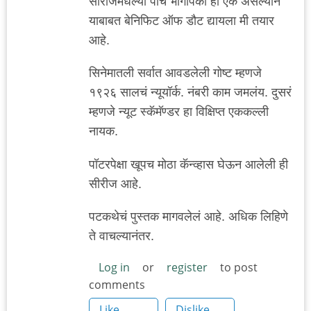
सीरीजमधल्या पाच भागांपैकी हा एक असल्याने
याबाबत बेनिफिट ऑफ डौट द्यायला मी तयार
आहे.
सिनेमातली सर्वात आवडलेली गोष्ट म्हणजे
१९२६ सालचं न्यूयॉर्क. नंबरी काम जमलंय. दुसरं
म्हणजे न्यूट स्कॅमॅण्डर हा विक्षिप्त एककल्ली
नायक.
पॉटरपेक्षा खूपच मोठा कॅन्व्हास घेऊन आलेली ही
सीरीज आहे.
पटकथेचं पुस्तक मागवलेलं आहे. अधिक लिहिणे
ते वाचल्यानंतर.
Log in
or
register
to post
comments
Like
Dislike