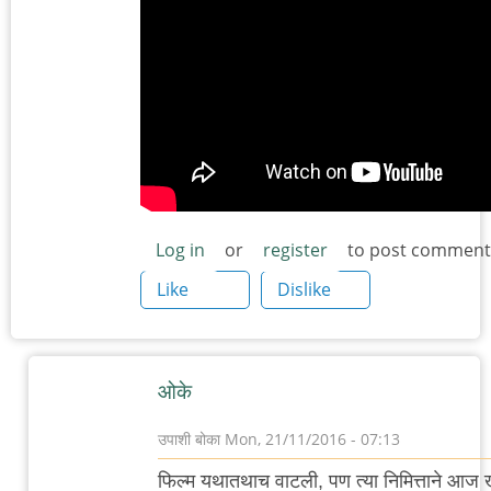
Log in
or
register
to post comment
Like
Dislike
ओके
उपाशी बोका
Mon, 21/11/2016 - 07:13
In
फिल्म यथातथाच वाटली, पण त्या निमित्ताने आज 