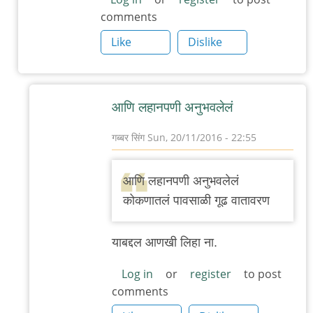
comments
Like
Dislike
आणि लहानपणी अनुभवलेलं
गब्बर सिंग
Sun, 20/11/2016 - 22:55
In
reply
आणि लहानपणी अनुभवलेलं
to
कोकणातलं पावसाळी गूढ वातावरण
मी
काही
याबद्दल आणखी लिहा ना.
दिवसांपूर्वी
चव्हाण
Log in
or
register
to post
comments
by
अंतराआनंद