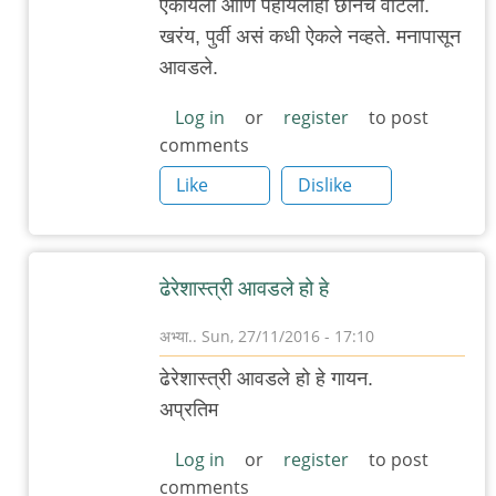
ऐकायला आणि पहायलाही छानच वाटला.
reply
खरंय, पुर्वी असं कधी ऐकले नव्हते. मनापासून
to
आवडले.
कर्नाटकी
स्टाईलने
Log in
or
register
to post
comments
गायलेला
हा
Like
Dislike
by
अनुप
ढेरे
ढेरेशास्त्री आवडले हो हे
अभ्या..
Sun, 27/11/2016 - 17:10
In
ढेरेशास्त्री आवडले हो हे गायन.
reply
अप्रतिम
to
कर्नाटकी
Log in
or
register
to post
comments
स्टाईलने