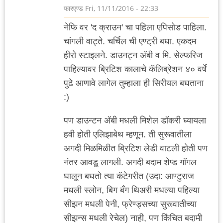
फारएण्ड
Fri, 11/11/2016 - 22:33
नेफि वर 'द क्राउन' चा पहिला एपिसोड पाहिला.
चांगली वाट्ते. चर्चिल ची एण्ट्री बघा. एकदम
हीरो स्टाइलने. डाउनट्न अ‍ॅबी व मि. सेल्फरिज
पाहिल्यावर ब्रिटिश कालाचे कॅलिब्रेशन ४० वर्षे
पुढे आणावे लागेल तुम्हाला ही सिरीयल बघताना
:)
पण डाउन्टन अ‍ॅबी मधली मिशेल डॉकरी घ्यायला
हवी होती एलिझाबेथ म्हणून. ती सुरूवातीला
अगदी मिळमिळीत ब्रिटिश लेडी वाटली होती पण
नंतर आवडू लागली. अगदी बदाम शेप्ड गॉगल
घालून बघतो त्या कॅटेगरीत (उदा: आण्टुराज
मधली स्लोन, बिग बँग थिअरी मधल्या पहिल्या
सीझन मधली पेनी, फ्रेण्ड्सच्या सुरूवातीच्या
सीझन्स मधली रेचेल) नाही, पण किंचित बदामी