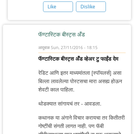
2
Like
Dislike
नावाचा
एक
"महान"
फॅण्टास्टिक बीस्ट्स अँड
by
गब्बर
आदूबाळ
Sun, 27/11/2016 - 18:15
सिंग
फॅण्टास्टिक बीस्ट्स अँड व्हेअर टु फाईंड देम
रेडिट आणि इतर माध्यमांतला [स्पॉयलर्स] असा
बिल्ला लावलेल्या पोस्टसचा मारा असह्य होऊन
शेवटी काल पाहिला.
थोडक्यात सांगायचं तर - आवडला.
कथानक या अंगाने विचार करायचा तर कितीतरी
गोष्टींची संगती लागत नाही. पण फॅबी