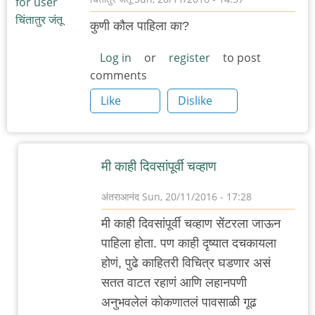
कुणी कौल पाहिला का?
Log in
or
register
to post
comments
Like
Dislike
मी काही दिवसांपूर्वी चव्हाण
अंतराआनंद
Sun, 20/11/2016 - 17:28
In
मी काही दिवसांपूर्वी चव्हाण सेंटरला जाऊन
reply
पाहिला होता. पण काही दृष्यात दचकायला
to
होणं, पुढे काहितरी विचित्र घडणार असं
कौल
सतत वाटत रहाणं आणि लहानपणी
by
अनुभवलेलं कोकणातलं पावसाळी गूढ
चिंतातुर