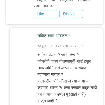
comments
फंटास्टिक
बिस्ट
Like
Dislike
अन
हाव
टु
नक्कि काय आवडले ?
फाइंड
देम
रेड बुल
Sun, 20/11/2016 - 23:32
पाहिला..
In
कोलिन फॅरल ? जॉनी डॅप्प ?
by
reply
कोणतेही वाक्य बोलण्यापुर्वी थोडं हसुन
रेड
to
नाक जमिनीकडे करुन मगच संवाद
बुल
मला
म्हणणारा नायक ?
आवडला
फंटास्टीक पोकेमॉन्स जे त्याला गोळा
फंटास्टिक
करायचे आहेत ?( तसा प्रकार वाइट नाही
बीस्टस.
पण कथानक म्हणून पुरेसाही नाही)
by
अजुन काही ?
अनुप