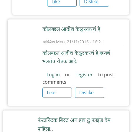
Like
Dislike
कौलबद्दल आदीश केळुस्करचं हे
ऋषिकेश
Mon, 21/11/2016 - 16:21
In
कौलबद्दल आदीश केळुस्करचं हे म्हणणं
reply
भलतंच रोचक आहे.
to
कौल
Log in
or
register
to post
comments
by
चिंतातुर
Like
Dislike
जंतू
फंटास्टिक बिस्ट अन हाव टु फाइंड देम
पाहिला..