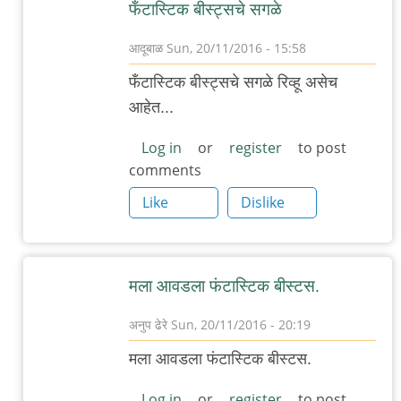
फँटास्टिक बीस्ट्सचे सगळे
आदूबाळ
Sun, 20/11/2016 - 15:58
In
फँटास्टिक बीस्ट्सचे सगळे रिव्हू असेच
reply
आहेत...
to
फंटास्टिक
Log in
or
register
to post
comments
बिस्ट
अन
Like
Dislike
हाव
टु
फाइंड
मला आवडला फंटास्टिक बीस्टस.
देम
पाहिला..
अनुप ढेरे
Sun, 20/11/2016 - 20:19
by
In
मला आवडला फंटास्टिक बीस्टस.
रेड
reply
बुल
to
Log in
or
register
to post