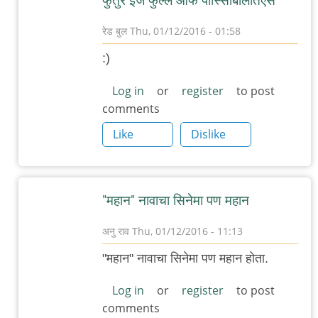
फुतुरे इज फुल्ल ओफ पोस्सिबिलितिएस
रेड बुल
Thu, 01/12/2016 - 01:58
In
:)
reply
to
Log in
or
register
to post
comments
Force
2
Like
Dislike
नावाचा
एक
"महान"
"महान" नावाचा सिनेमा पण महान
by
गब्बर
अनु राव
Thu, 01/12/2016 - 11:13
सिंग
In
"महान" नावाचा सिनेमा पण महान होता.
reply
to
Log in
or
register
to post
comments
Force