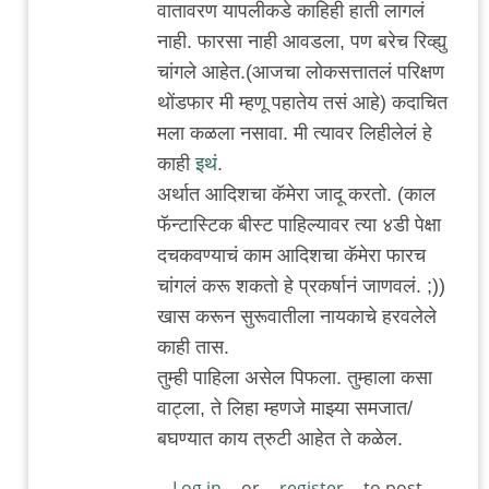
वातावरण यापलीकडे काहिही हाती लागलं
जंतू
नाही. फारसा नाही आवडला, पण बरेच रिव्ह्यु
चांगले आहेत.(आजचा लोकसत्तातलं परिक्षण
थोंडफार मी म्हणू पहातेय तसं आहे) कदाचित
मला कळला नसावा. मी त्यावर लिहीलेलं हे
काही
इथं
.
अर्थात आदिशचा कॅमेरा जादू करतो. (काल
फॅन्टास्टिक बीस्ट पाहिल्यावर त्या ४डी पेक्षा
दचकवण्याचं काम आदिशचा कॅमेरा फारच
चांगलं करू शकतो हे प्रकर्षानं जाणवलं. ;))
खास करून सुरूवातीला नायकाचे हरवलेले
काही तास.
तुम्ही पाहिला असेल पिफला. तुम्हाला कसा
वाट्ला, ते लिहा म्हणजे माझ्या समजात/
बघण्यात काय त्रुटी आहेत ते कळेल.
Log in
or
register
to post