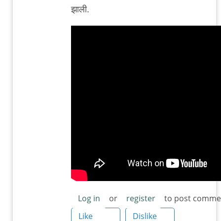
reply
झाली.
to
हाउस
ऑफ
स्मॉल
क्यूब्स
by
शहराजाद
Log in
or
register
to post comme
Like
Dislike