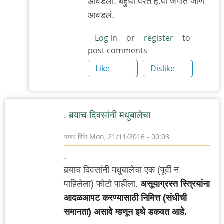
आवडला. बहुधा परत हॅ.पॉ जगात जाणं
to
आवडलं.
नक्कि
काय
Log in
or
register
to
post comments
आवडले
?
Like
Dislike
by
रेड
बुल
. बर्‍याच दिवसांनी मधुबालेचा
गब्बर सिंग
Mon, 21/11/2016 - 00:08
.
बर्‍याच दिवसांनी मधुबालेचा एक (पूर्वी न
पाहिलेला) फोटो पाहीला.
असूयाग्रस्त स्त्रियांना
आदळआपट करण्यासाठी निमित्त (संधीची
समानता) असावे म्हणून इथे डकवत आहे.