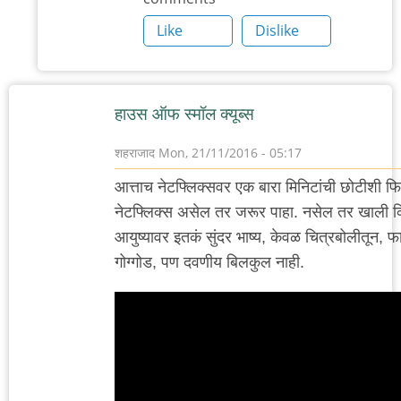
आहे.
Like
Dislike
by
'न'वी
बाजू
हाउस ऑफ स्मॉल क्यूब्स
शहराजाद
Mon, 21/11/2016 - 05:17
आत्ताच नेटफ्लिक्सवर एक बारा मिनिटांची छोटीशी फ
नेटफ्लिक्स असेल तर जरूर पाहा. नसेल तर खाली व्ह
आयुष्यावर इतकं सुंदर भाष्य, केवळ चित्रबोलीतून, 
गोग्गोड, पण दवणीय बिलकुल नाही.