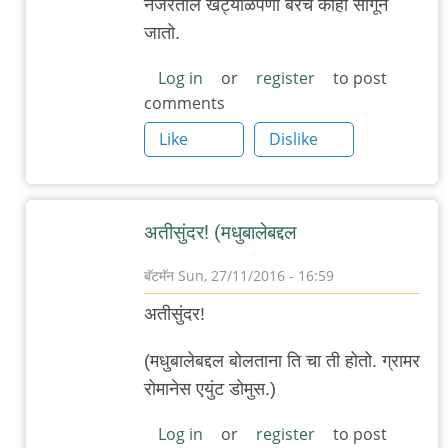
नजरेतील खट्याळपणा बरेच काही सांगून
बर्‍याच
जातो.
दिवसांनी
मधुबालेचा
Log in
or
register
to post
comments
by
गब्बर
Like
Dislike
सिंग
अतीसुंदर! (मधुबालेबद्दल
बॅटमॅन
Sun, 27/11/2016 - 16:59
In
अतीसुंदर!
reply
to
(मधुबालेबद्दल बोलताना ति चा ती होतो. ग्रामर
.
रोमानेस एयुंट डोमुस.)
बर्‍याच
Log in
or
register
to post
दिवसांनी