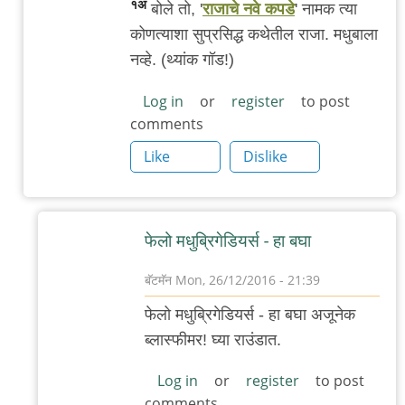
१अ
बोले तो, '
राजाचे नवे कपडे
' नामक त्या
सिंग
कोणत्याशा सुप्रसिद्ध कथेतील राजा. मधुबाला
नव्हे. (थ्यांक गॉड!)
Log in
or
register
to post
comments
Like
Dislike
फेलो मधुब्रिगेडियर्स - हा बघा
बॅटमॅन
Mon, 26/12/2016 - 21:39
In
फेलो मधुब्रिगेडियर्स - हा बघा अजूनेक
reply
ब्लास्फीमर! घ्या राउंडात.
to
मधुबाला
Log in
or
register
to post
comments
तिरळी