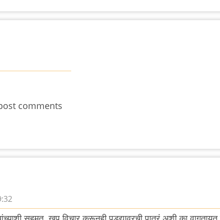
post comments
9:32
यांच्याशी सहमत. खूप विचार करूनही पडद्यावरची पात्रं अशी का वागतायत 