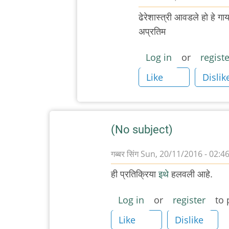
In
ढेरेशास्त्री आवडले हो हे गा
reply
अप्रतिम
to
कर्नाटकी
Log in
or
registe
स्टाईलने
Like
Dislik
गायलेला
हा
by
अनुप
(No subject)
ढेरे
गब्बर सिंग
Sun, 20/11/2016 - 02:4
ही प्रतिक्रिया
इथे
हलवली आहे.
Log in
or
register
to 
Like
Dislike