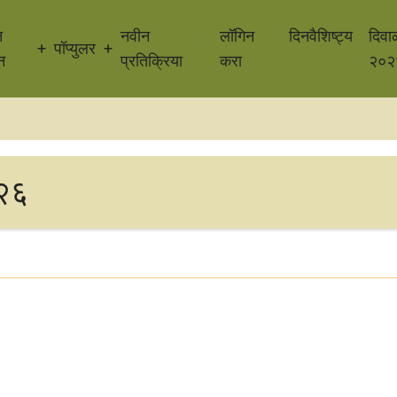
न
नवीन
लॉगिन
दिनवैशिष्ट्य
दिवा
पॉप्युलर
न
प्रतिक्रिया
करा
२०२
 २६