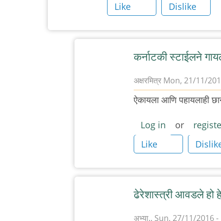
Like
Dislike
कर्नाटकी स्टाईलने गाय
अक्षरमित्र
Mon, 21/11/2016
In
ऐकायला आणि पहायलाही छानच
reply
to
Log in
or
registe
कर्नाटकी
Like
Dislik
स्टाईलने
गायलेला
हा
by
ढेरेशास्त्री आवडले हो ह
अनुप
अभ्या..
Sun, 27/11/2016 -
ढेरे