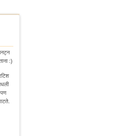
उनट्न
ताना :)
रिटिश
 मधली
, पण
ाटते.