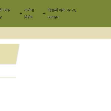
ळी अंक
करोना
दिवाळी अंक २०२६
४
विशेष
आवाहन