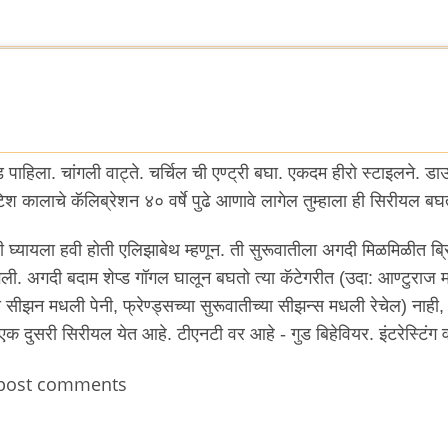
पाहिला. चांगली वाट्ते. चर्चिल ची एण्ट्री बघा. एकदम हीरो स्टाइलने. डा
िटिश कालाचे कॅलिब्रेशन ४० वर्षे पुढे आणावे लागेल तुम्हाला ही सिरीयल बघ
 घ्यायला हवी होती एलिझाबेथ म्हणून. ती सुरूवातीला अगदी मिळमिळीत ब्
ली. अगदी बदाम शेप्ड गॉगल घालून बघतो त्या कॅटेगरीत (उदा: आण्टुराज
ा सीझन मधली पेनी, फ्रेण्ड्सच्या सुरूवातीच्या सीझन्स मधली रेचेल) नाही
एक दुसरी सिरीयल येत आहे. टीएनटी वर आहे - गुड बिहेवियर. इंटरेस्टिंग व
post comments