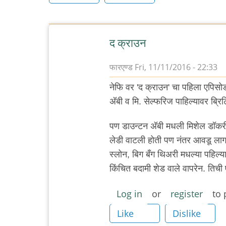
द क्राउन
फारएण्ड
Fri, 11/11/2016 - 22:33
नेफि वर 'द क्राउन' चा पहिला एपिसोड 
अ‍ॅबी व मि. सेल्फरिज पाहिल्यावर ब्र
पण डाउन्टन अ‍ॅबी मधली मिशेल डॉकरी
लेडी वाटली होती पण नंतर आवडू लाग
स्लोन, बिग बँग थिअरी मधल्या पहिल्य
किंचित बदामी शेड वाले वापरेन. तिची 
Log in
or
register
to 
Like
Dislike