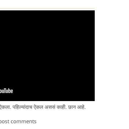
ग ऐकला. पहिल्यांदाच ऐकल अससं काही. छान आहे.
post comments