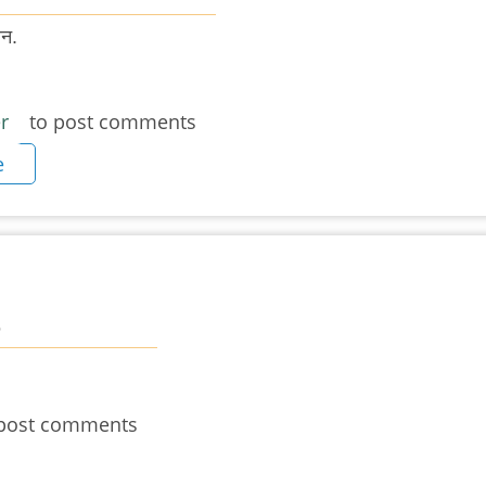
यन.
r
to post comments
e
6
post comments