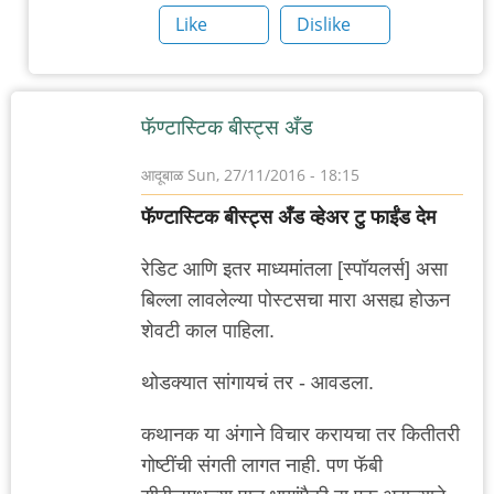
2
Like
Dislike
नावाचा
एक
"महान"
फॅण्टास्टिक बीस्ट्स अँड
by
गब्बर
आदूबाळ
Sun, 27/11/2016 - 18:15
सिंग
फॅण्टास्टिक बीस्ट्स अँड व्हेअर टु फाईंड देम
रेडिट आणि इतर माध्यमांतला [स्पॉयलर्स] असा
बिल्ला लावलेल्या पोस्टसचा मारा असह्य होऊन
शेवटी काल पाहिला.
थोडक्यात सांगायचं तर - आवडला.
कथानक या अंगाने विचार करायचा तर कितीतरी
गोष्टींची संगती लागत नाही. पण फॅबी