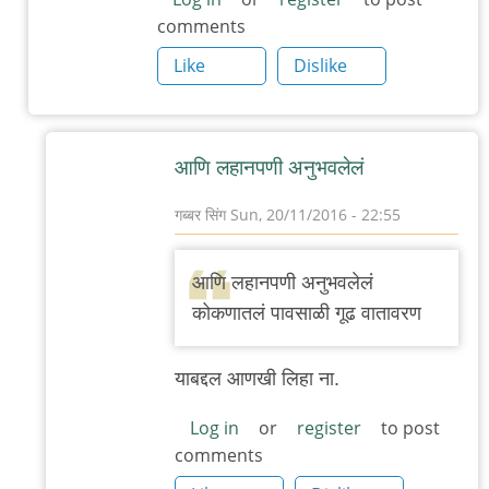
comments
Like
Dislike
आणि लहानपणी अनुभवलेलं
गब्बर सिंग
Sun, 20/11/2016 - 22:55
In
reply
आणि लहानपणी अनुभवलेलं
to
कोकणातलं पावसाळी गूढ वातावरण
मी
काही
याबद्दल आणखी लिहा ना.
दिवसांपूर्वी
चव्हाण
Log in
or
register
to post
comments
by
अंतराआनंद