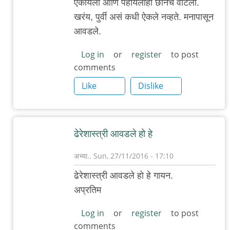
ऐकायला आणि पहायलाही छानच वाटला.
reply
खरंय, पुर्वी असं कधी ऐकले नव्हते. मनापासून
to
आवडले.
कर्नाटकी
स्टाईलने
Log in
or
register
to post
comments
गायलेला
हा
Like
Dislike
by
अनुप
ढेरे
ढेरेशास्त्री आवडले हो हे
अभ्या..
Sun, 27/11/2016 - 17:10
In
ढेरेशास्त्री आवडले हो हे गायन.
reply
अप्रतिम
to
कर्नाटकी
Log in
or
register
to post
comments
स्टाईलने