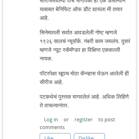
सीरीजमधल्या पाच भागांपैकी हा एक असल्याने
याबाबत बेनिफिट ऑफ डौट द्यायला मी तयार
आहे.
सिनेमातली सर्वात आवडलेली गोष्ट म्हणजे
१९२६ सालचं न्यूयॉर्क. नंबरी काम जमलंय. दुसरं
म्हणजे न्यूट स्कॅमॅण्डर हा विक्षिप्त एककल्ली
नायक.
पॉटरपेक्षा खूपच मोठा कॅन्व्हास घेऊन आलेली ही
सीरीज आहे.
पटकथेचं पुस्तक मागवलेलं आहे. अधिक लिहिणे
ते वाचल्यानंतर.
Log in
or
register
to post
comments
Like
Dislike