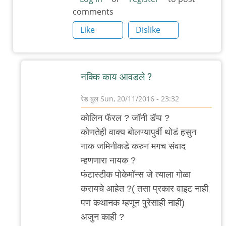
comments
फंटास्टिक
बिस्ट
Like
Dislike
अन
हाव
टु
नक्कि काय आवडले ?
फाइंड
देम
रेड बुल
Sun, 20/11/2016 - 23:32
पाहिला..
In
कोलिन फॅरल ? जॉनी डॅप्प ?
by
reply
कोणतेही वाक्य बोलण्यापुर्वी थोडं हसुन
रेड
to
नाक जमिनीकडे करुन मगच संवाद
बुल
मला
म्हणणारा नायक ?
आवडला
फंटास्टीक पोकेमॉन्स जे त्याला गोळा
फंटास्टिक
करायचे आहेत ?( तसा प्रकार वाइट नाही
बीस्टस.
पण कथानक म्हणून पुरेसाही नाही)
by
अजुन काही ?
अनुप