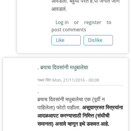
आवडला. बहुधा परत हॅ.पॉ जगात जाणं
to
आवडलं.
नक्कि
काय
Log in
or
register
to
post comments
आवडले
?
Like
Dislike
by
रेड
बुल
. बर्‍याच दिवसांनी मधुबालेचा
गब्बर सिंग
Mon, 21/11/2016 - 00:08
.
बर्‍याच दिवसांनी मधुबालेचा एक (पूर्वी न
पाहिलेला) फोटो पाहीला.
असूयाग्रस्त स्त्रियांना
आदळआपट करण्यासाठी निमित्त (संधीची
समानता) असावे म्हणून इथे डकवत आहे.