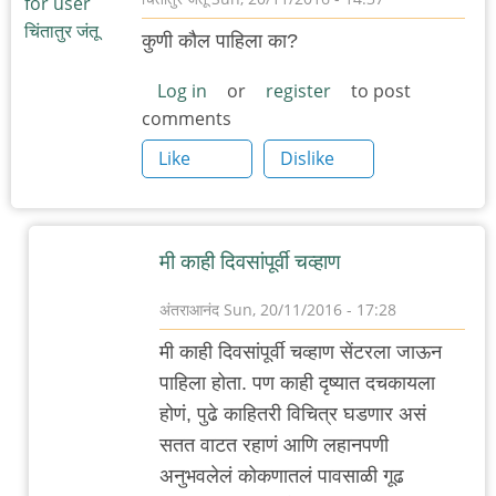
कुणी कौल पाहिला का?
Log in
or
register
to post
comments
Like
Dislike
मी काही दिवसांपूर्वी चव्हाण
अंतराआनंद
Sun, 20/11/2016 - 17:28
In
मी काही दिवसांपूर्वी चव्हाण सेंटरला जाऊन
reply
पाहिला होता. पण काही दृष्यात दचकायला
to
होणं, पुढे काहितरी विचित्र घडणार असं
कौल
सतत वाटत रहाणं आणि लहानपणी
by
अनुभवलेलं कोकणातलं पावसाळी गूढ
चिंतातुर