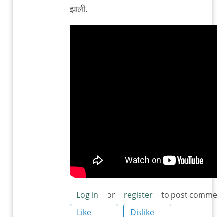
reply
झाली.
to
हाउस
ऑफ
स्मॉल
क्यूब्स
by
शहराजाद
Log in
or
register
to post comme
Like
Dislike