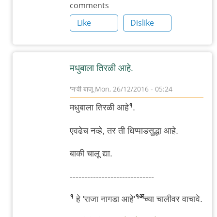
comments
मधुबालेचा
Like
Dislike
by
गब्बर
सिंग
मधुबाला तिरळी आहे.
'न'वी बाजू
Mon, 26/12/2016 - 05:24
In
१
मधुबाला तिरळी आहे
.
reply
to
एवढेच नव्हे, तर ती धिप्पाडसुद्धा आहे.
.
बाकी चालू द्या.
बर्‍याच
दिवसांनी
-----------------------------
मधुबालेचा
by
१
१अ
हे 'राजा नागडा आहे'
च्या चालीवर वाचावे.
गब्बर