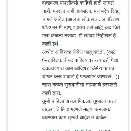
वातावरण यापलीकडे काहिही हाती लागलं
जंतू
नाही. फारसा नाही आवडला, पण बरेच रिव्ह्यु
चांगले आहेत.(आजचा लोकसत्तातलं परिक्षण
थोंडफार मी म्हणू पहातेय तसं आहे) कदाचित
मला कळला नसावा. मी त्यावर लिहीलेलं हे
काही
इथं
.
अर्थात आदिशचा कॅमेरा जादू करतो. (काल
फॅन्टास्टिक बीस्ट पाहिल्यावर त्या ४डी पेक्षा
दचकवण्याचं काम आदिशचा कॅमेरा फारच
चांगलं करू शकतो हे प्रकर्षानं जाणवलं. ;))
खास करून सुरूवातीला नायकाचे हरवलेले
काही तास.
तुम्ही पाहिला असेल पिफला. तुम्हाला कसा
वाट्ला, ते लिहा म्हणजे माझ्या समजात/
बघण्यात काय त्रुटी आहेत ते कळेल.
Log in
or
register
to post