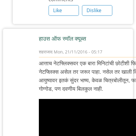
आहे.
Like
Dislike
by
'न'वी
बाजू
हाउस ऑफ स्मॉल क्यूब्स
शहराजाद
Mon, 21/11/2016 - 05:17
आत्ताच नेटफ्लिक्सवर एक बारा मिनिटांची छोटीशी फ
नेटफ्लिक्स असेल तर जरूर पाहा. नसेल तर खाली व्ह
आयुष्यावर इतकं सुंदर भाष्य, केवळ चित्रबोलीतून, 
गोग्गोड, पण दवणीय बिलकुल नाही.