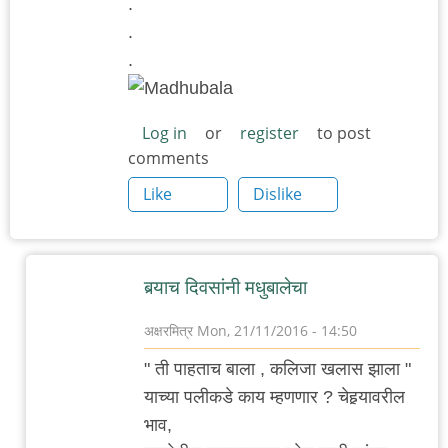
.
.
.
Log in
or
register
to post
comments
Like
Dislike
बर्‍याच दिवसांनी मधुबालेचा
अक्षरमित्र
Mon, 21/11/2016 - 14:50
In
" ती पाहताच बाला , कलिजा खलास झाला "
reply
याच्या पलीकडे काय म्हणणार ? चेहर्‍यावरील
to
भाव,
.