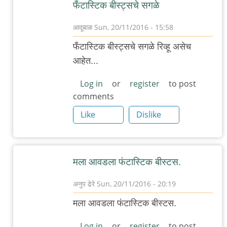
फँटास्टिक बीस्ट्सचे सगळे
आदूबाळ
Sun, 20/11/2016 - 15:58
In
फँटास्टिक बीस्ट्सचे सगळे रिव्हू असेच
reply
आहेत...
to
फंटास्टिक
Log in
or
register
to post
comments
बिस्ट
अन
Like
Dislike
हाव
टु
फाइंड
मला आवडला फंटास्टिक बीस्टस.
देम
पाहिला..
अनुप ढेरे
Sun, 20/11/2016 - 20:19
by
In
मला आवडला फंटास्टिक बीस्टस.
रेड
reply
बुल
to
Log in
or
register
to post