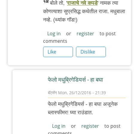
१अ
बोले तो, '
राजाचे नवे कपडे
' नामक त्या
सिंग
कोणत्याशा सुप्रसिद्ध कथेतील राजा. मधुबाला
नव्हे. (थ्यांक गॉड!)
Log in
or
register
to post
comments
Like
Dislike
फेलो मधुब्रिगेडियर्स - हा बघा
बॅटमॅन
Mon, 26/12/2016 - 21:39
In
फेलो मधुब्रिगेडियर्स - हा बघा अजूनेक
reply
ब्लास्फीमर! घ्या राउंडात.
to
मधुबाला
Log in
or
register
to post
comments
तिरळी