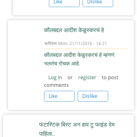
Like
Dislike
कौलबद्दल आदीश केळुस्करचं हे
ऋषिकेश
Mon, 21/11/2016 - 16:21
In
कौलबद्दल आदीश केळुस्करचं हे म्हणणं
reply
भलतंच रोचक आहे.
to
कौल
Log in
or
register
to post
comments
by
चिंतातुर
Like
Dislike
जंतू
फंटास्टिक बिस्ट अन हाव टु फाइंड देम
पाहिला..