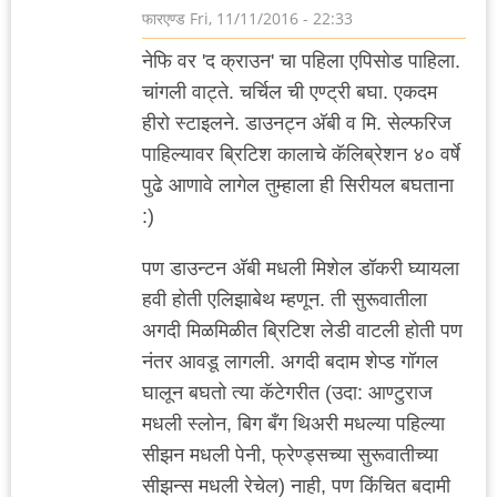
फारएण्ड
Fri, 11/11/2016 - 22:33
नेफि वर 'द क्राउन' चा पहिला एपिसोड पाहिला.
चांगली वाट्ते. चर्चिल ची एण्ट्री बघा. एकदम
हीरो स्टाइलने. डाउनट्न अ‍ॅबी व मि. सेल्फरिज
पाहिल्यावर ब्रिटिश कालाचे कॅलिब्रेशन ४० वर्षे
पुढे आणावे लागेल तुम्हाला ही सिरीयल बघताना
:)
पण डाउन्टन अ‍ॅबी मधली मिशेल डॉकरी घ्यायला
हवी होती एलिझाबेथ म्हणून. ती सुरूवातीला
अगदी मिळमिळीत ब्रिटिश लेडी वाटली होती पण
नंतर आवडू लागली. अगदी बदाम शेप्ड गॉगल
घालून बघतो त्या कॅटेगरीत (उदा: आण्टुराज
मधली स्लोन, बिग बँग थिअरी मधल्या पहिल्या
सीझन मधली पेनी, फ्रेण्ड्सच्या सुरूवातीच्या
सीझन्स मधली रेचेल) नाही, पण किंचित बदामी