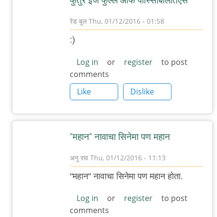
फुतुरे इज फुल्ल ओफ पोस्सिबिलितिएस
रेड बुल
Thu, 01/12/2016 - 01:58
In
:)
reply
to
Log in
or
register
to post
comments
Force
2
Like
Dislike
नावाचा
एक
"महान"
"महान" नावाचा सिनेमा पण महान
by
गब्बर
अनु राव
Thu, 01/12/2016 - 11:13
सिंग
In
"महान" नावाचा सिनेमा पण महान होता.
reply
to
Log in
or
register
to post
comments
Force