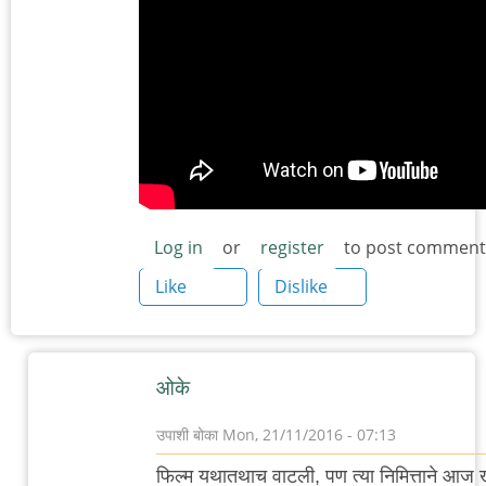
Log in
or
register
to post comment
Like
Dislike
ओके
उपाशी बोका
Mon, 21/11/2016 - 07:13
In
फिल्म यथातथाच वाटली, पण त्या निमित्ताने आज 