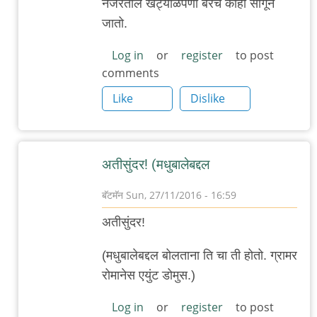
नजरेतील खट्याळपणा बरेच काही सांगून
बर्‍याच
जातो.
दिवसांनी
मधुबालेचा
Log in
or
register
to post
comments
by
गब्बर
Like
Dislike
सिंग
अतीसुंदर! (मधुबालेबद्दल
बॅटमॅन
Sun, 27/11/2016 - 16:59
In
अतीसुंदर!
reply
to
(मधुबालेबद्दल बोलताना ति चा ती होतो. ग्रामर
.
रोमानेस एयुंट डोमुस.)
बर्‍याच
Log in
or
register
to post
दिवसांनी