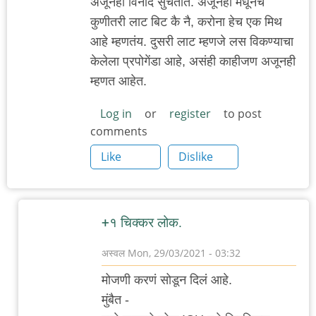
अजूनही विनोद सुचतात. अजूनही मधूनच
कुणीतरी लाट बिट कै नै, करोना हेच एक मिथ
आहे म्हणतंय. दुसरी लाट म्हणजे लस विकण्याचा
केलेला प्रपोगेंडा आहे, असंही काहीजण अजूनही
म्हणत आहेत.
Log in
or
register
to post
comments
Like
Dislike
+१ चिक्कर लोक.
अस्वल
Mon, 29/03/2021 - 03:32
In
मोजणी करणं सोडून दिलं आहे.
reply
मुंबैत -
to