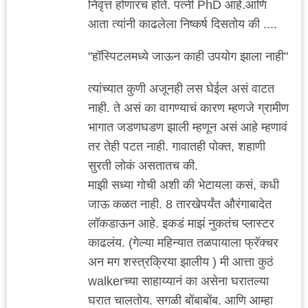
निवृत्त होणारच होते. पत्नी PhD आहे.आणि
आता त्यांनी काढलेला निष्कर्ष दिसतोय की ....
"हॉस्पिटलमध्ये जाऊन काही उपयोग झाला नाही"
त्यांच्यात कुणी अजूनही लस घेईल असं वाटत
नाही. ते असं का वागण्याचं कारण म्हणजे ग्रामीण
भागात जडणघडण झाली म्हणून असं आहे म्हणावं
तर तेही पटत नाही. गावातही पोक्त, शहाणी
सुरती लोकं असतातच की.
माझी सध्या गोची अशी की भेटायला कसं, कधी
जाऊ कळत नाही. 8 तारखेपर्यंत औरंगाबादेत
लॉकडाऊन आहे. इकडं माझं नुकतंच प्लास्टर
काढलंय. (गेल्या महिन्यात तळपायाला फ्रॅक्चर
अन मग शस्त्रक्रिया झालीय ) मी आत्ता कुठं
walkerच्या साहाय्यानं का असेना घरातल्या
घरात चालतोय. सगळी बोंबाबोंब. आणि आम्हा