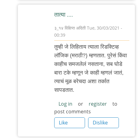
तात्या ....
३_१४ विक्षिप्त अदिती
Tue, 30/03/2021 -
00:39
In
तुम्ही जे लिहिताय त्याला रिडक्टिव्ह
reply
लॉजिक (मराठी?) म्हणतात. पुरेसं किंवा
to
काहीच समजलेलं नसताना, सब घोडे
सामान्य
बारा टके म्हणून जे काही म्हणलं जातं,
व्यक्ती
त्याचं मूळ बरेचदा अशा तर्कात
काय
सापडतात.
गैरसमज
पसरविणार
Log in
or
register
to
post comments
by
Rajesh188
Like
Dislike