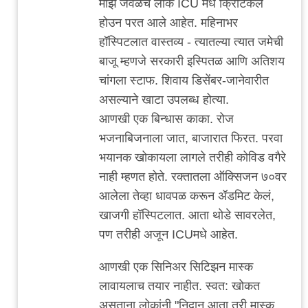
माझे जवळचे लोक ICU मधे क्रिटिकल
संकीर्ण
होउन परत आले आहेत. महिनाभर
by
हॉस्पिटलात वास्तव्य - त्यातल्या त्यात जमेची
adam
बाजू म्हणजे सरकारी इस्पितळ आणि अतिशय
चांगला स्टाफ. शिवाय डिसेंबर-जानेवारीत
असल्याने खाटा उपलब्ध होत्या.
आणखी एक बिन्धास काका. रोज
भजनाबिजनाला जात, बाजारात फिरत. परवा
भयानक खोकायला लागले तरीही कोविड वगैरे
नाही म्हणत होते. रक्तातला ऑक्सिजन ७०वर
आलेला तेव्हा धावपळ करून ॲडमिट केलं,
खाजगी हॉस्पिटलात. आता थोडे सावरलेत,
पण तरीही अजून ICUमधे आहेत.
आणखी एक सिनिअर सिटिझन मास्क
लावायलाच तयार नाहीत. स्वत: खोकत
असताना लोकांनी "निदान आता तरी मास्क