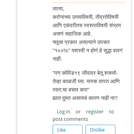
In
तात्या,
reply
करोनाच्या उगमाविषयी, तीव्रतेविषयी
to
आणि एकंदरीतच स्वरूपाविषयी संभ्रम
सामान्य
असणं सहाजिक आहे.
व्यक्ती
फ्लूचा प्रकार असल्याने उपचार
काय
"१००%" यशस्वी न होणं हे सुद्धा वावगं
गैरसमज
नाही.
पसरविणार
by
"पण कोविड१९ जीवावर बेतू शकतो-
Rajesh188
तेव्हा काळजी घ्या. मास्क वापरा आणि
स्वत:चा बचाव करा"
ह्यात दुमत असायचं कारण नाही ना?
Log in
or
register
to
post comments
Like
Dislike