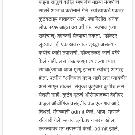
माझ्या साडूचे वडील म्हणजेच माझ्या मेव्हणीचे
सासरे आत्ताच करोनानं गेले. त्यांच्याकडे एकत्र
कुटुंबटाइप वातावरण आहे. फ्यामिलीत अनेक
लोक +ve आहेत.वय वर्षे 58. स्वभाव (त्या
सर्वांचाच) काळजी घेण्याचा नव्हता. "डॉक्टर
लुटतात" ही एक खतरनाक श्रद्धा असल्यानं
कधीच काही तपासणी, डॉक्टरकडे जाणं वगैरे
केलं नाही. लस घेऊ म्हणून त्यातल्या त्यात
त्यांचा(ज्यांचा आज मृत्यू झालाय त्यांचा) आग्रह
होता. पत्नीनं "अजिबात गरज नाही लस घ्यायची"
असं सांगून टाकलं. संयुक्त कुटुंबात कुणीच लस
घेतली नाही. कुटुंब मूळचं औरंगाबादच्या वेशीवर
वाळूज औद्योगिक वसहतीजवळ एक गाव आहे,
तिथलं. मंगळवारी admit केलं. आज, म्हणजे
रविवारी गेले. म्हणजे इन्फेक्शन बरंच खोल
रुजल्यावर मग तपासणी केली, admit झाले,