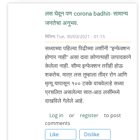
लस घेवून पण corona badhit- सामान्य
जनतेचा अनुभव.
मिलिन्द
Tue, 30/03/2021 - 01:15
In
सध्याच्या पहिल्या पिढीच्या लशींनी "इन्फेक्शन
reply
होणार नाही" असा दावा कोणत्याही उत्पादकाने
to
केलेला नाही. सौम्य इन्फेक्शन तरीही होऊ
जगाच्या
शकतेच. मात्र लस तुम्हाला तीव्र रोग आणि
इतिहासात
मृत्यू यापासून १०० टक्के वाचवेल!हे सध्या
पहिल्याच
प्रचलित असलेल्या सात-आठ लसींमध्ये
वेळी
दाखविले गेलेले आहे.
by
Rajesh188
Log in
or
register
to post
comments
Like
Dislike