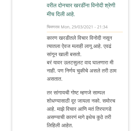
वरील दोनचार खरडींना विनोदी श्रेणी
मीच दिली आहे.
चिमणराव
Mon, 29/03/2021 - 21:34
In
कारण खरडीतले विचार विनोदी नसून
reply
त्यातला ऐवज मलाही लागू आहे. एवढं
to
सांगून खाली बसतो.
+१
बरं यावर उलटसुलट वाद घालणारा मी
चिक्कर
नाही. पण निर्णय चुकीचे असले तरी ठाम
लोक.
असतात.
by
अस्वल
तर सांगायची गोष्ट म्हणजे साम्पल
शोधण्यासाठी दूर जायला नको. समोरच
आहे. माझे विचार आणि मतं तिरपागडे
असण्याची कारणं मागे इथेच कुठे तरी
लिहिली आहेत.