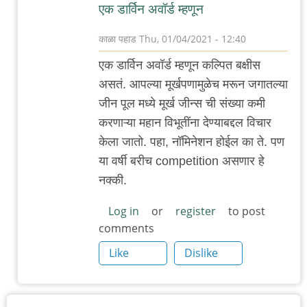
एक डार्विन अवॉर्ड म्हणून
काळा पहाड
Thu, 01/04/2021 - 12:40
In
एक डार्विन अवॉर्ड म्हणून कल्पित बक्षीस
reply
असतं. आपल्या मूर्खपणामुळेच मरून जगातल्या
to
जीन पूल मध्ये मूर्ख जीन्स ची संख्या कमी
औरंगाबाद
करणाऱ्या महान विभूतींना देण्याबद्दल विचार
:
केला जातो. पहा, नॉमिनेशन होईल का ते. पण
सध्या
या वर्षी बरीच competition असणार हे
आणि
नक्की.
मागचे
काही
Log in
or
register
to post
comments
दिवस
by
Like
Dislike
adam