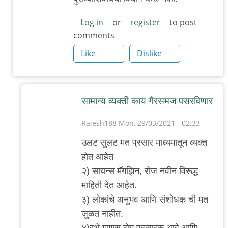
Log in
or
register
to post
comments
Like
Dislike
सामान्य व्यक्ती काय गैरसमज पसरविणार
Rajesh188
Mon, 29/03/2021 - 02:33
In
उलट सुलट मत प्रसार माध्यमातून व्यक्त
reply
होत आहेत
to
२) सायन्स मॅगझिन, रोज नवीन विरूद्ध
कृपया
माहिती देत आहेत.
गैरसमज
३) लोकांचे अनुभव आणि संशोधक ची मत
पसरवू
जुळत नाहीत.
नका.
४)इथे माणूस रोग प्रसारक आहे आणि