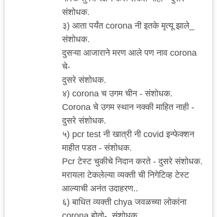
संशोधक.
३) आता पर्यंत corona नी इतके मृत्यू झाले_
संशोधक.
दुसऱ्या आजाराने मरण आले पण नाव corona
चे-
दुसरे संशोधक.
४) corona च उगम चीन - संशोधक.
Corona चे उगम स्थान नक्की माहित नाही -
दुसरे संशोधक.
५) pcr test नी खात्री नी covid इन्फेक्शन
माहीत पडत - संशोधक.
Pcr टेस्ट चुकीचे निदान करते - दुसरे संशोधक.
मरायला टेकलेल्या व्यक्ती ची निगेटिव्ह टेस्ट
आल्याची अनंत उदाहरण..
६) बाधित व्यक्ती chya जवळच्या लोकांना
corona होतो-. संशोधक