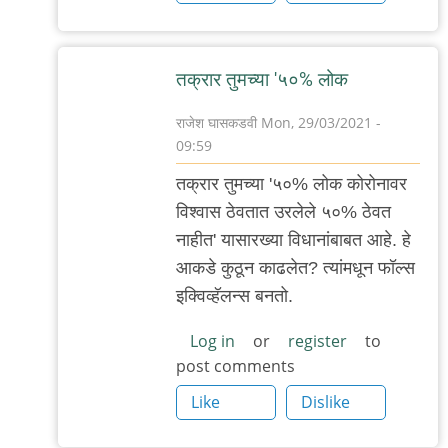
तक्रार तुमच्या '५०% लोक
राजेश घासकडवी
Mon, 29/03/2021 -
09:59
In
तक्रार तुमच्या '५०% लोक कोरोनावर
reply
विश्वास ठेवतात उरलेले ५०% ठेवत
to
नाहीत' यासारख्या विधानांबाबत आहे. हे
सामान्य
आकडे कुठून काढलेत? त्यांमधून फॉल्स
व्यक्ती
इक्विव्हॅलन्स बनतो.
काय
गैरसमज
Log in
or
register
to
post comments
पसरविणार
by
Like
Dislike
Rajesh188