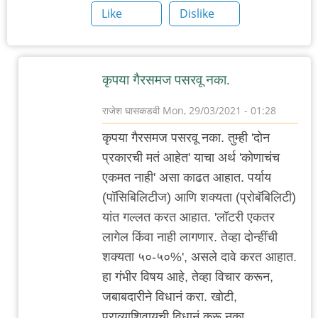
Like
Dislike
कृपया गैरसमज पसरवू नका.
राजेश घासकडवी
Mon, 29/03/2021 - 01:28
In
कृपया गैरसमज पसरवू नका. तुम्ही 'दोन
reply
प्रकारची मतं आहेत' याचा अर्थ 'कोणाचंच
to
एकमत नाही' असा काढत आहात. पर्याय
जगाच्या
(पॉसिबिलिटीज) आणि शक्यता (प्रोबॅबिलिटी)
इतिहासात
यांत गल्लत करत आहात. 'लॉटरी एकतर
पहिल्याच
लागेल किंवा नाही लागणार. तेव्हा दोन्हींची
वेळी
शक्यता ५०-५०%', असले दावे करत आहात.
by
हा गंभीर विषय आहे, तेव्हा विचार करून,
Rajesh188
जबाबदारीने विधानं करा. खोटी,
पुराव्याशिवायची विधानं करू नका.