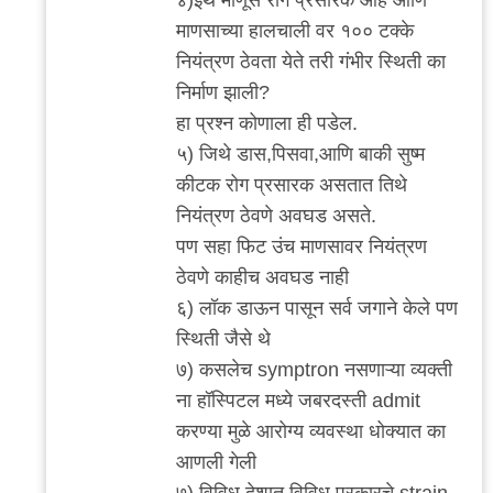
by
माणसाच्या हालचाली वर १०० टक्के
राजेश
नियंत्रण ठेवता येते तरी गंभीर स्थिती का
घासकडवी
निर्माण झाली?
हा प्रश्न कोणाला ही पडेल.
५) जिथे डास,पिसवा,आणि बाकी सुष्म
कीटक रोग प्रसारक असतात तिथे
नियंत्रण ठेवणे अवघड असते.
पण सहा फिट उंच माणसावर नियंत्रण
ठेवणे काहीच अवघड नाही
६) लॉक डाऊन पासून सर्व जगाने केले पण
स्थिती जैसे थे
७) कसलेच symptron नसणाऱ्या व्यक्ती
ना हॉस्पिटल मध्ये जबरदस्ती admit
करण्या मुळे आरोग्य व्यवस्था धोक्यात का
आणली गेली
७) विविध देशात विविध प्रकारचे strain