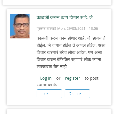
काळजी करुन काय होणार आहे. जे
प्रकाश घाटपांडे
Mon, 29/03/2021 - 13:06
In
काळजी करुन काय होणार आहे. जे व्हायच ते
reply
होईल. जे जगाच होईल ते आपल होईल. असा
to
विचार करणारे बरेच लोक आहेत. पण असा
औरंगाबाद
विचार करुन बेफिकिर रहाणारे लोक त्यांना
:
समजावता येत नाही.
सध्या
आणि
Log in
or
register
to post
comments
मागचे
काही
Like
Dislike
दिवस
by
adam