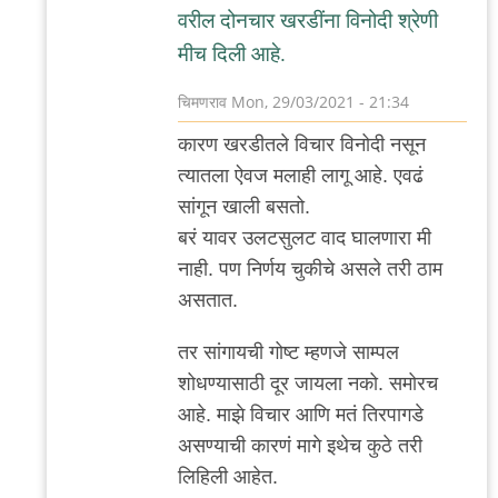
वरील दोनचार खरडींना विनोदी श्रेणी
मीच दिली आहे.
चिमणराव
Mon, 29/03/2021 - 21:34
In
कारण खरडीतले विचार विनोदी नसून
reply
त्यातला ऐवज मलाही लागू आहे. एवढं
to
सांगून खाली बसतो.
+१
बरं यावर उलटसुलट वाद घालणारा मी
चिक्कर
नाही. पण निर्णय चुकीचे असले तरी ठाम
लोक.
असतात.
by
अस्वल
तर सांगायची गोष्ट म्हणजे साम्पल
शोधण्यासाठी दूर जायला नको. समोरच
आहे. माझे विचार आणि मतं तिरपागडे
असण्याची कारणं मागे इथेच कुठे तरी
लिहिली आहेत.