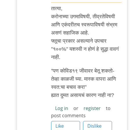
In
तात्या,
reply
करोनाच्या उगमाविषयी, तीव्रतेविषयी
to
आणि एकंदरीतच स्वरूपाविषयी संभ्रम
सामान्य
असणं सहाजिक आहे.
व्यक्ती
फ्लूचा प्रकार असल्याने उपचार
काय
"१००%" यशस्वी न होणं हे सुद्धा वावगं
गैरसमज
नाही.
पसरविणार
by
"पण कोविड१९ जीवावर बेतू शकतो-
Rajesh188
तेव्हा काळजी घ्या. मास्क वापरा आणि
स्वत:चा बचाव करा"
ह्यात दुमत असायचं कारण नाही ना?
Log in
or
register
to
post comments
Like
Dislike