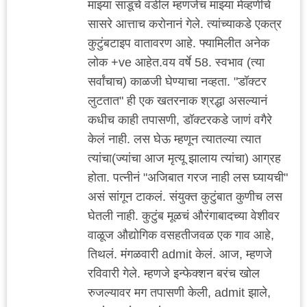
माझ्या साडूचे वडील म्हणजेच माझ्या मेव्हणीचे
सासरे आत्ताच करोनानं गेले. त्यांच्याकडे एकत्र
कुटुंबटाइप वातावरण आहे. फ्यामिलीत अनेक
लोक +ve आहेत.वय वर्षे 58. स्वभाव (त्या
सर्वांचाच) काळजी घेण्याचा नव्हता. "डॉक्टर
लुटतात" ही एक खतरनाक श्रद्धा असल्यानं
कधीच काही तपासणी, डॉक्टरकडे जाणं वगैरे
केलं नाही. लस घेऊ म्हणून त्यातल्या त्यात
त्यांचा(ज्यांचा आज मृत्यू झालाय त्यांचा) आग्रह
होता. पत्नीनं "अजिबात गरज नाही लस घ्यायची"
असं सांगून टाकलं. संयुक्त कुटुंबात कुणीच लस
घेतली नाही. कुटुंब मूळचं औरंगाबादच्या वेशीवर
वाळूज औद्योगिक वसहतीजवळ एक गाव आहे,
तिथलं. मंगळवारी admit केलं. आज, म्हणजे
रविवारी गेले. म्हणजे इन्फेक्शन बरंच खोल
रुजल्यावर मग तपासणी केली, admit झाले,