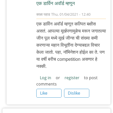
एक डार्विन अवॉर्ड म्हणून
काळा पहाड
Thu, 01/04/2021 - 12:40
In
एक डार्विन अवॉर्ड म्हणून कल्पित बक्षीस
reply
असतं. आपल्या मूर्खपणामुळेच मरून जगातल्या
to
जीन पूल मध्ये मूर्ख जीन्स ची संख्या कमी
औरंगाबाद
करणाऱ्या महान विभूतींना देण्याबद्दल विचार
:
केला जातो. पहा, नॉमिनेशन होईल का ते. पण
सध्या
या वर्षी बरीच competition असणार हे
आणि
नक्की.
मागचे
काही
Log in
or
register
to post
comments
दिवस
by
Like
Dislike
adam