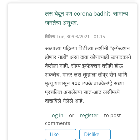
लस घेवून पण corona badhit- सामान्य
जनतेचा अनुभव.
मिलिन्द
Tue, 30/03/2021 - 01:15
In
सध्याच्या पहिल्या पिढीच्या लशींनी "इन्फेक्शन
reply
होणार नाही" असा दावा कोणत्याही उत्पादकाने
to
केलेला नाही. सौम्य इन्फेक्शन तरीही होऊ
जगाच्या
शकतेच. मात्र लस तुम्हाला तीव्र रोग आणि
इतिहासात
मृत्यू यापासून १०० टक्के वाचवेल!हे सध्या
पहिल्याच
प्रचलित असलेल्या सात-आठ लसींमध्ये
वेळी
दाखविले गेलेले आहे.
by
Rajesh188
Log in
or
register
to post
comments
Like
Dislike