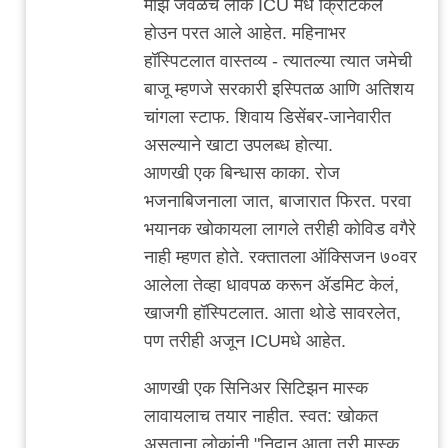
माझे जवळचे लोक ICU मधे क्रिटिकल
संकीर्ण
होउन परत आले आहेत. महिनाभर
by
हॉस्पिटलात वास्तव्य - त्यातल्या त्यात जमेची
adam
बाजू म्हणजे सरकारी इस्पितळ आणि अतिशय
चांगला स्टाफ. शिवाय डिसेंबर-जानेवारीत
असल्याने खाटा उपलब्ध होत्या.
आणखी एक बिन्धास काका. रोज
भजनाबिजनाला जात, बाजारात फिरत. परवा
भयानक खोकायला लागले तरीही कोविड वगैरे
नाही म्हणत होते. रक्तातला ऑक्सिजन ७०वर
आलेला तेव्हा धावपळ करून ॲडमिट केलं,
खाजगी हॉस्पिटलात. आता थोडे सावरलेत,
पण तरीही अजून ICUमधे आहेत.
आणखी एक सिनिअर सिटिझन मास्क
लावायलाच तयार नाहीत. स्वत: खोकत
असताना लोकांनी "निदान आता तरी मास्क