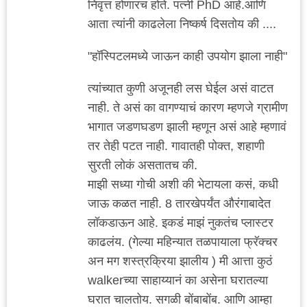
निवृत्त होणारच होते. पत्नी PhD आहे.आणि
आता त्यांनी काढलेला निष्कर्ष दिसतोय की ....
"हॉस्पिटलमध्ये जाऊन काही उपयोग झाला नाही"
त्यांच्यात कुणी अजूनही लस घेईल असं वाटत
नाही. ते असं का वागण्याचं कारण म्हणजे ग्रामीण
भागात जडणघडण झाली म्हणून असं आहे म्हणावं
तर तेही पटत नाही. गावातही पोक्त, शहाणी
सुरती लोकं असतातच की.
माझी सध्या गोची अशी की भेटायला कसं, कधी
जाऊ कळत नाही. 8 तारखेपर्यंत औरंगाबादेत
लॉकडाऊन आहे. इकडं माझं नुकतंच प्लास्टर
काढलंय. (गेल्या महिन्यात तळपायाला फ्रॅक्चर
अन मग शस्त्रक्रिया झालीय ) मी आत्ता कुठं
walkerच्या साहाय्यानं का असेना घरातल्या
घरात चालतोय. सगळी बोंबाबोंब. आणि आम्हा