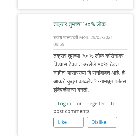
तक्रार तुमच्या '५०% लोक
राजेश घासकडवी
Mon, 29/03/2021 -
09:59
In
तक्रार तुमच्या '५०% लोक कोरोनावर
reply
विश्वास ठेवतात उरलेले ५०% ठेवत
to
नाहीत' यासारख्या विधानांबाबत आहे. हे
सामान्य
आकडे कुठून काढलेत? त्यांमधून फॉल्स
व्यक्ती
इक्विव्हॅलन्स बनतो.
काय
गैरसमज
Log in
or
register
to
post comments
पसरविणार
by
Like
Dislike
Rajesh188