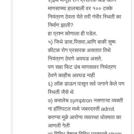
by
माणसाच्या हालचाली वर १०० टक्के
राजेश
नियंत्रण ठेवता येते तरी गंभीर स्थिती का
घासकडवी
निर्माण झाली?
हा प्रश्न कोणाला ही पडेल.
५) जिथे डास,पिसवा,आणि बाकी सुष्म
कीटक रोग प्रसारक असतात तिथे
नियंत्रण ठेवणे अवघड असते.
पण सहा फिट उंच माणसावर नियंत्रण
ठेवणे काहीच अवघड नाही
६) लॉक डाऊन पासून सर्व जगाने केले पण
स्थिती जैसे थे
७) कसलेच symptron नसणाऱ्या व्यक्ती
ना हॉस्पिटल मध्ये जबरदस्ती admit
करण्या मुळे आरोग्य व्यवस्था धोक्यात का
आणली गेली
७) विविध देशात विविध प्रकारचे strain