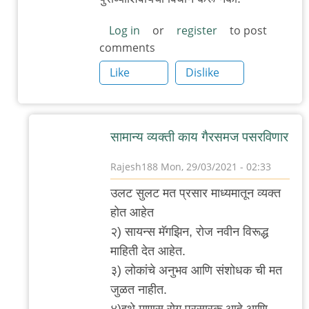
Log in
or
register
to post
comments
Like
Dislike
सामान्य व्यक्ती काय गैरसमज पसरविणार
Rajesh188
Mon, 29/03/2021 - 02:33
In
उलट सुलट मत प्रसार माध्यमातून व्यक्त
reply
होत आहेत
to
२) सायन्स मॅगझिन, रोज नवीन विरूद्ध
कृपया
माहिती देत आहेत.
गैरसमज
३) लोकांचे अनुभव आणि संशोधक ची मत
पसरवू
जुळत नाहीत.
नका.
४)इथे माणूस रोग प्रसारक आहे आणि