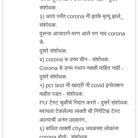
संशोधक.
३) आता पर्यंत corona नी इतके मृत्यू झाले_
संशोधक.
दुसऱ्या आजाराने मरण आले पण नाव corona
चे-
दुसरे संशोधक.
४) corona च उगम चीन - संशोधक.
Corona चे उगम स्थान नक्की माहित नाही -
दुसरे संशोधक.
५) pcr test नी खात्री नी covid इन्फेक्शन
माहीत पडत - संशोधक.
Pcr टेस्ट चुकीचे निदान करते - दुसरे संशोधक.
मरायला टेकलेल्या व्यक्ती ची निगेटिव्ह टेस्ट
आल्याची अनंत उदाहरण..
६) बाधित व्यक्ती chya जवळच्या लोकांना
corona होतो-. संशोधक