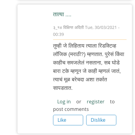
तात्या ....
३_१४ विक्षिप्त अदिती
Tue, 30/03/2021 -
00:39
In
तुम्ही जे लिहिताय त्याला रिडक्टिव्ह
reply
लॉजिक (मराठी?) म्हणतात. पुरेसं किंवा
to
काहीच समजलेलं नसताना, सब घोडे
सामान्य
बारा टके म्हणून जे काही म्हणलं जातं,
व्यक्ती
त्याचं मूळ बरेचदा अशा तर्कात
काय
सापडतात.
गैरसमज
पसरविणार
Log in
or
register
to
post comments
by
Rajesh188
Like
Dislike