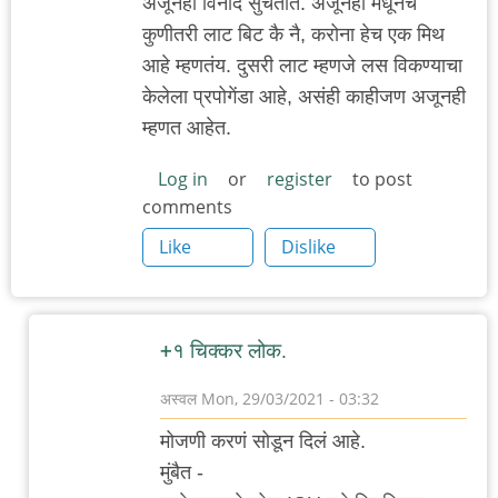
अजूनही विनोद सुचतात. अजूनही मधूनच
कुणीतरी लाट बिट कै नै, करोना हेच एक मिथ
आहे म्हणतंय. दुसरी लाट म्हणजे लस विकण्याचा
केलेला प्रपोगेंडा आहे, असंही काहीजण अजूनही
म्हणत आहेत.
Log in
or
register
to post
comments
Like
Dislike
+१ चिक्कर लोक.
अस्वल
Mon, 29/03/2021 - 03:32
In
मोजणी करणं सोडून दिलं आहे.
reply
मुंबैत -
to