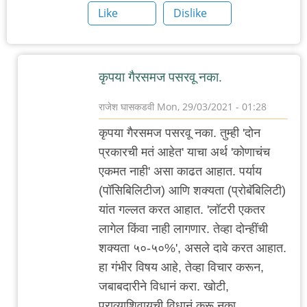
Like
Dislike
कृपया गैरसमज पसरवू नका.
राजेश घासकडवी
Mon, 29/03/2021 - 01:28
In
कृपया गैरसमज पसरवू नका. तुम्ही 'दोन
reply
प्रकारची मतं आहेत' याचा अर्थ 'कोणाचंच
to
एकमत नाही' असा काढत आहात. पर्याय
जगाच्या
(पॉसिबिलिटीज) आणि शक्यता (प्रोबॅबिलिटी)
इतिहासात
यांत गल्लत करत आहात. 'लॉटरी एकतर
पहिल्याच
लागेल किंवा नाही लागणार. तेव्हा दोन्हींची
वेळी
शक्यता ५०-५०%', असले दावे करत आहात.
by
हा गंभीर विषय आहे, तेव्हा विचार करून,
Rajesh188
जबाबदारीने विधानं करा. खोटी,
पुराव्याशिवायची विधानं करू नका.