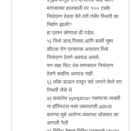
by
माणसाच्या हालचाली वर १०० टक्के
राजेश
नियंत्रण ठेवता येते तरी गंभीर स्थिती का
घासकडवी
निर्माण झाली?
हा प्रश्न कोणाला ही पडेल.
५) जिथे डास,पिसवा,आणि बाकी सुष्म
कीटक रोग प्रसारक असतात तिथे
नियंत्रण ठेवणे अवघड असते.
पण सहा फिट उंच माणसावर नियंत्रण
ठेवणे काहीच अवघड नाही
६) लॉक डाऊन पासून सर्व जगाने केले पण
स्थिती जैसे थे
७) कसलेच symptron नसणाऱ्या व्यक्ती
ना हॉस्पिटल मध्ये जबरदस्ती admit
करण्या मुळे आरोग्य व्यवस्था धोक्यात का
आणली गेली
७) विविध देशात विविध प्रकारचे strain