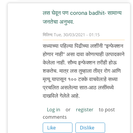
लस घेवून पण corona badhit- सामान्य
जनतेचा अनुभव.
मिलिन्द
Tue, 30/03/2021 - 01:15
In
सध्याच्या पहिल्या पिढीच्या लशींनी "इन्फेक्शन
reply
होणार नाही" असा दावा कोणत्याही उत्पादकाने
to
केलेला नाही. सौम्य इन्फेक्शन तरीही होऊ
जगाच्या
शकतेच. मात्र लस तुम्हाला तीव्र रोग आणि
इतिहासात
मृत्यू यापासून १०० टक्के वाचवेल!हे सध्या
पहिल्याच
प्रचलित असलेल्या सात-आठ लसींमध्ये
वेळी
दाखविले गेलेले आहे.
by
Rajesh188
Log in
or
register
to post
comments
Like
Dislike