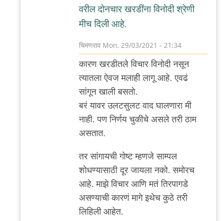
वरील दोनचार खरडींना विनोदी श्रेणी
मीच दिली आहे.
चिमणराव
Mon, 29/03/2021 - 21:34
In
कारण खरडीतले विचार विनोदी नसून
reply
त्यातला ऐवज मलाही लागू आहे. एवढं
to
सांगून खाली बसतो.
+१
बरं यावर उलटसुलट वाद घालणारा मी
चिक्कर
नाही. पण निर्णय चुकीचे असले तरी ठाम
लोक.
असतात.
by
अस्वल
तर सांगायची गोष्ट म्हणजे साम्पल
शोधण्यासाठी दूर जायला नको. समोरच
आहे. माझे विचार आणि मतं तिरपागडे
असण्याची कारणं मागे इथेच कुठे तरी
लिहिली आहेत.