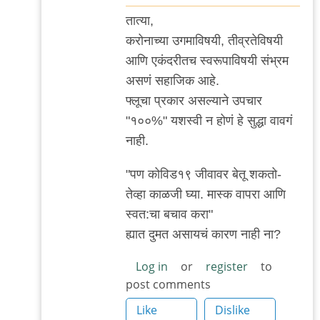
In
तात्या,
reply
करोनाच्या उगमाविषयी, तीव्रतेविषयी
to
आणि एकंदरीतच स्वरूपाविषयी संभ्रम
सामान्य
असणं सहाजिक आहे.
व्यक्ती
फ्लूचा प्रकार असल्याने उपचार
काय
"१००%" यशस्वी न होणं हे सुद्धा वावगं
गैरसमज
नाही.
पसरविणार
by
"पण कोविड१९ जीवावर बेतू शकतो-
Rajesh188
तेव्हा काळजी घ्या. मास्क वापरा आणि
स्वत:चा बचाव करा"
ह्यात दुमत असायचं कारण नाही ना?
Log in
or
register
to
post comments
Like
Dislike