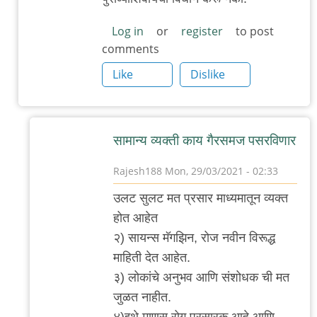
Log in
or
register
to post
comments
Like
Dislike
सामान्य व्यक्ती काय गैरसमज पसरविणार
Rajesh188
Mon, 29/03/2021 - 02:33
In
उलट सुलट मत प्रसार माध्यमातून व्यक्त
reply
होत आहेत
to
२) सायन्स मॅगझिन, रोज नवीन विरूद्ध
कृपया
माहिती देत आहेत.
गैरसमज
३) लोकांचे अनुभव आणि संशोधक ची मत
पसरवू
जुळत नाहीत.
नका.
४)इथे माणूस रोग प्रसारक आहे आणि