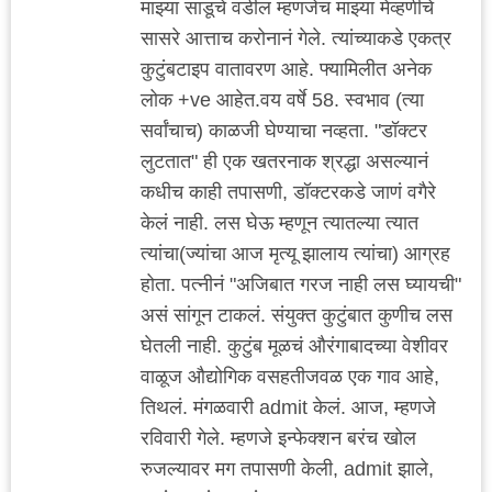
माझ्या साडूचे वडील म्हणजेच माझ्या मेव्हणीचे
सासरे आत्ताच करोनानं गेले. त्यांच्याकडे एकत्र
कुटुंबटाइप वातावरण आहे. फ्यामिलीत अनेक
लोक +ve आहेत.वय वर्षे 58. स्वभाव (त्या
सर्वांचाच) काळजी घेण्याचा नव्हता. "डॉक्टर
लुटतात" ही एक खतरनाक श्रद्धा असल्यानं
कधीच काही तपासणी, डॉक्टरकडे जाणं वगैरे
केलं नाही. लस घेऊ म्हणून त्यातल्या त्यात
त्यांचा(ज्यांचा आज मृत्यू झालाय त्यांचा) आग्रह
होता. पत्नीनं "अजिबात गरज नाही लस घ्यायची"
असं सांगून टाकलं. संयुक्त कुटुंबात कुणीच लस
घेतली नाही. कुटुंब मूळचं औरंगाबादच्या वेशीवर
वाळूज औद्योगिक वसहतीजवळ एक गाव आहे,
तिथलं. मंगळवारी admit केलं. आज, म्हणजे
रविवारी गेले. म्हणजे इन्फेक्शन बरंच खोल
रुजल्यावर मग तपासणी केली, admit झाले,