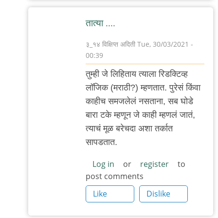
तात्या ....
३_१४ विक्षिप्त अदिती
Tue, 30/03/2021 -
00:39
In
तुम्ही जे लिहिताय त्याला रिडक्टिव्ह
reply
लॉजिक (मराठी?) म्हणतात. पुरेसं किंवा
to
काहीच समजलेलं नसताना, सब घोडे
सामान्य
बारा टके म्हणून जे काही म्हणलं जातं,
व्यक्ती
त्याचं मूळ बरेचदा अशा तर्कात
काय
सापडतात.
गैरसमज
पसरविणार
Log in
or
register
to
post comments
by
Rajesh188
Like
Dislike