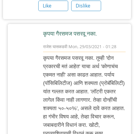
Like
Dislike
कृपया गैरसमज पसरवू नका.
राजेश घासकडवी
Mon, 29/03/2021 - 01:28
In
कृपया गैरसमज पसरवू नका. तुम्ही 'दोन
reply
प्रकारची मतं आहेत' याचा अर्थ 'कोणाचंच
to
एकमत नाही' असा काढत आहात. पर्याय
जगाच्या
(पॉसिबिलिटीज) आणि शक्यता (प्रोबॅबिलिटी)
इतिहासात
यांत गल्लत करत आहात. 'लॉटरी एकतर
पहिल्याच
लागेल किंवा नाही लागणार. तेव्हा दोन्हींची
वेळी
शक्यता ५०-५०%', असले दावे करत आहात.
by
हा गंभीर विषय आहे, तेव्हा विचार करून,
Rajesh188
जबाबदारीने विधानं करा. खोटी,
पुराव्याशिवायची विधानं करू नका.