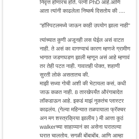
निवृत्त होणारच होते. पत्नी PhD आहे.आणि
आता त्यांनी काढलेला निष्कर्ष दिसतोय की ....
"हॉस्पिटलमध्ये जाऊन काही उपयोग झाला नाही"
त्यांच्यात कुणी अजूनही लस घेईल असं वाटत
नाही. ते असं का वागण्याचं कारण म्हणजे ग्रामीण
भागात जडणघडण झाली म्हणून असं आहे म्हणावं
तर तेही पटत नाही. गावातही पोक्त, शहाणी
सुरती लोकं असतातच की.
माझी सध्या गोची अशी की भेटायला कसं, कधी
जाऊ कळत नाही. 8 तारखेपर्यंत औरंगाबादेत
लॉकडाऊन आहे. इकडं माझं नुकतंच प्लास्टर
काढलंय. (गेल्या महिन्यात तळपायाला फ्रॅक्चर
अन मग शस्त्रक्रिया झालीय ) मी आत्ता कुठं
walkerच्या साहाय्यानं का असेना घरातल्या
घरात चालतोय. सगळी बोंबाबोंब. आणि आम्हा