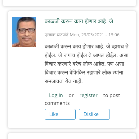
काळजी करुन काय होणार आहे. जे
प्रकाश घाटपांडे
Mon, 29/03/2021 - 13:06
In
काळजी करुन काय होणार आहे. जे व्हायच ते
reply
होईल. जे जगाच होईल ते आपल होईल. असा
to
विचार करणारे बरेच लोक आहेत. पण असा
औरंगाबाद
विचार करुन बेफिकिर रहाणारे लोक त्यांना
:
समजावता येत नाही.
सध्या
आणि
Log in
or
register
to post
comments
मागचे
काही
Like
Dislike
दिवस
by
adam