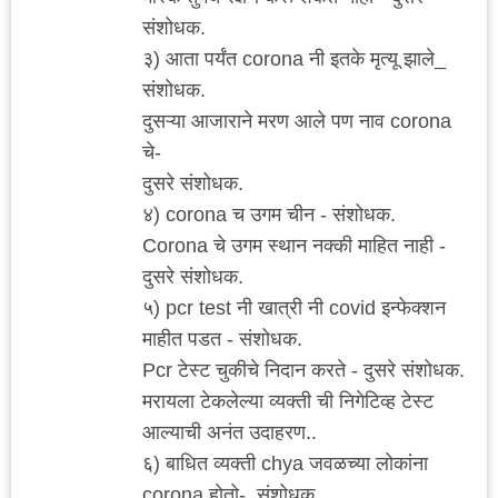
संशोधक.
३) आता पर्यंत corona नी इतके मृत्यू झाले_
संशोधक.
दुसऱ्या आजाराने मरण आले पण नाव corona
चे-
दुसरे संशोधक.
४) corona च उगम चीन - संशोधक.
Corona चे उगम स्थान नक्की माहित नाही -
दुसरे संशोधक.
५) pcr test नी खात्री नी covid इन्फेक्शन
माहीत पडत - संशोधक.
Pcr टेस्ट चुकीचे निदान करते - दुसरे संशोधक.
मरायला टेकलेल्या व्यक्ती ची निगेटिव्ह टेस्ट
आल्याची अनंत उदाहरण..
६) बाधित व्यक्ती chya जवळच्या लोकांना
corona होतो-. संशोधक