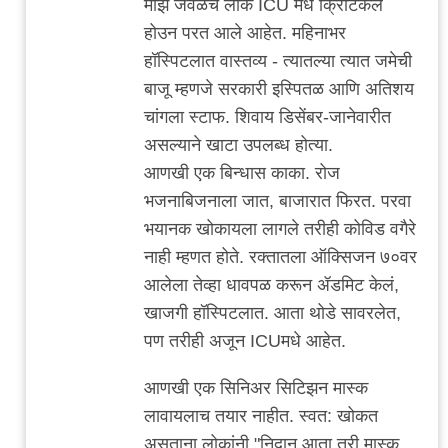
माझे जवळचे लोक ICU मधे क्रिटिकल
संकीर्ण
होउन परत आले आहेत. महिनाभर
by
हॉस्पिटलात वास्तव्य - त्यातल्या त्यात जमेची
adam
बाजू म्हणजे सरकारी इस्पितळ आणि अतिशय
चांगला स्टाफ. शिवाय डिसेंबर-जानेवारीत
असल्याने खाटा उपलब्ध होत्या.
आणखी एक बिन्धास काका. रोज
भजनाबिजनाला जात, बाजारात फिरत. परवा
भयानक खोकायला लागले तरीही कोविड वगैरे
नाही म्हणत होते. रक्तातला ऑक्सिजन ७०वर
आलेला तेव्हा धावपळ करून ॲडमिट केलं,
खाजगी हॉस्पिटलात. आता थोडे सावरलेत,
पण तरीही अजून ICUमधे आहेत.
आणखी एक सिनिअर सिटिझन मास्क
लावायलाच तयार नाहीत. स्वत: खोकत
असताना लोकांनी "निदान आता तरी मास्क