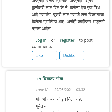
अजूनही विनोद सुचतात. अजूनही मधूनच
कुणीतरी लाट बिट कै नै, करोना हेच एक मिथ
आहे म्हणतंय. दुसरी लाट म्हणजे लस विकण्याचा
केलेला प्रपोगेंडा आहे, असंही काहीजण अजूनही
म्हणत आहेत.
Log in
or
register
to post
comments
Like
Dislike
+१ चिक्कर लोक.
अस्वल
Mon, 29/03/2021 - 03:32
In
मोजणी करणं सोडून दिलं आहे.
reply
मुंबैत -
to