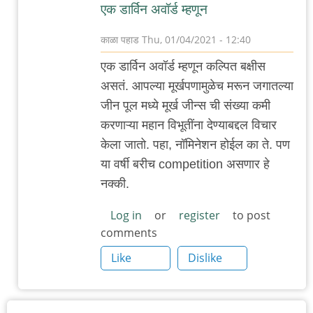
एक डार्विन अवॉर्ड म्हणून
काळा पहाड
Thu, 01/04/2021 - 12:40
In
एक डार्विन अवॉर्ड म्हणून कल्पित बक्षीस
reply
असतं. आपल्या मूर्खपणामुळेच मरून जगातल्या
to
जीन पूल मध्ये मूर्ख जीन्स ची संख्या कमी
औरंगाबाद
करणाऱ्या महान विभूतींना देण्याबद्दल विचार
:
केला जातो. पहा, नॉमिनेशन होईल का ते. पण
सध्या
या वर्षी बरीच competition असणार हे
आणि
नक्की.
मागचे
काही
Log in
or
register
to post
comments
दिवस
by
Like
Dislike
adam