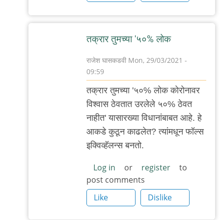
तक्रार तुमच्या '५०% लोक
राजेश घासकडवी
Mon, 29/03/2021 -
09:59
In
तक्रार तुमच्या '५०% लोक कोरोनावर
reply
विश्वास ठेवतात उरलेले ५०% ठेवत
to
नाहीत' यासारख्या विधानांबाबत आहे. हे
सामान्य
आकडे कुठून काढलेत? त्यांमधून फॉल्स
व्यक्ती
इक्विव्हॅलन्स बनतो.
काय
गैरसमज
Log in
or
register
to
post comments
पसरविणार
by
Like
Dislike
Rajesh188