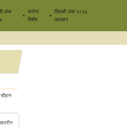
ळी अंक
करोना
दिवाळी अंक २०२६
४
विशेष
आवाहन
र चौहान
बेहतरीन