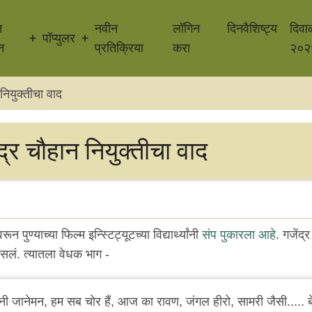
न
नवीन
लॉगिन
दिनवैशिष्ट्य
दिवा
पॉप्युलर
न
प्रतिक्रिया
करा
२०२
नियुक्तीचा वाद
द्र चौहान नियुक्तीचा वाद
ून पुण्याच्या फिल्म इन्स्टिट्यूटच्या विद्यार्थ्यांनी
संप पुकारला आहे
. गजेंद्
ं. त्यातला वेधक भाग -
ी जानेमन, हम सब चोर हैं, आज का रावण, जंगल हीरो, सामरी जैसी..... 