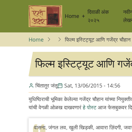
Skip
Main
to
दिवाळी अंक
नवी
Home
navigation
main
२०२५
लेख
content
Home
फिल्म इस्टिट्यूट आणि गजेंद्र चौहान 
फिल्म इस्टिट्यूट आणि गजें
चिंतातुर जंतू
Sat, 13/06/2015 - 14:56
युधिष्ठिराची भूमिका केलेल्या गजेंद्र चौहान यांच्या नियुक्तीवर
यांची वेगळी ओळख दाखवणारं
हे पोस्ट
आज फेसबुकवर दिसल
वासना, जंगल लव, खुली खिड़की, आवारा ज़िंदगी, जवान