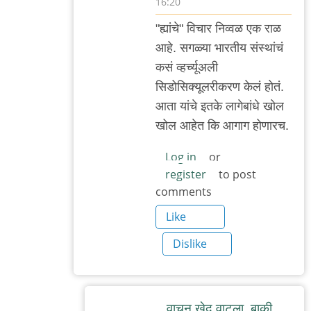
16:20
In
"ह्यांचे" विचार निव्वळ एक राळ
reply
आहे. सगळ्या भारतीय संस्थांचं
to
कसं व्हर्च्यूअली
सहमत
सिडोसिक्यूलरीकरण केलं होतं.
by
आता यांचे इतके लागेबांधे खोल
मी
खोल आहेत कि आगाग होणारच.
Log in
or
register
to post
comments
Like
Dislike
वाचून खेद वाटला. बाकी