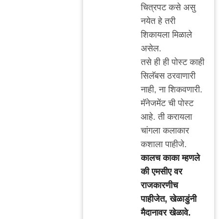
reply
चित्रपट कसे असु
to
नयेत हे तरी
पात्रता
शिकायला मिळाले
by
असेल.
अतिशहाणा
तसे ही ही पोस्ट काही
सिलॅबस ठरवाणारी
नाही, ना शिकवणारी.
मॅनेजमेंट ची पोस्ट
आहे. ती करायला
चांगला कलाकार
कशाला पाहीजे.
कालच काका म्हणले
की एमसीए वर
राजकारणीच
पाहीजेत, खेळाडुंनी
मैदानावर खेळावे.