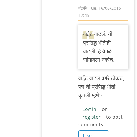
बॅटमॅन
Tue, 16/06/2015 -
17:45
In
reply
वाईट वाटलं. ती
to
प्रसिद्ध भीतीही
वाचून
वाटली, हे वेगळं
खेद
सांगायला नकोच.
वाटला.
बाकी
वाईट वाटलं वगैरे ठीकच,
काही
पण ती प्रसिद्ध भीती
by
कुठली म्हणे?
मेघना
भुस्कुटे
Log in
or
register
to post
comments
Like