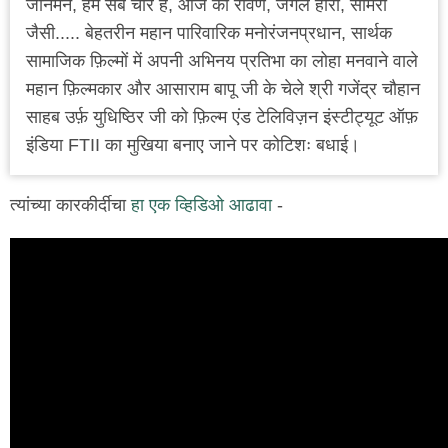
जानेमन, हम सब चोर हैं, आज का रावण, जंगल हीरो, सामरी
जैसी..... बेहतरीन महान पारिवारिक मनोरंजनप्रधान, सार्थक
सामाजिक फ़िल्मों में अपनी अभिनय प्रतिभा का लोहा मनवाने वाले
महान फ़िल्मकार और आसाराम बापू जी के चेले श्री गजेंद्र चौहान
साहब उर्फ़ युधिष्ठिर जी को फ़िल्म एंड टेलिविज़न इंस्टीट्यूट ऑफ़
इंडिया FTII का मुखिया बनाए जाने पर कोटिशः बधाई।
त्यांच्या कारकीर्दीचा
हा एक व्हिडिओ आढावा
-