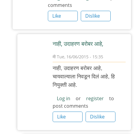
comments
by
Like
Dislike
मी
नाही, उदाहरण बरोबर आहे,
मी
Tue, 16/06/2015 - 15:35
In
नाही, उदाहरण बरोबर आहे,
reply
चायवाल्याला निवडून दिलं आहे, हि
to
नियुक्ती आहे.
वेल,
चायवाला
Log in
or
register
to
post comments
जर
पंप्र
Like
Dislike
होऊ
by