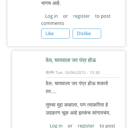
भागच आहे.
जंगल
लव,
Log in
or
register
to post
comments
खुली
खिड़की,
Like
Dislike
by
अजो१२३
वेल, चायवाला जर पंप्र होऊ
बॅटमॅन
Tue, 16/06/2015 - 15:30
In
वेल, चायवाला जर पंप्र होऊ शकतो
reply
तर....
to
बरोबर
तुमचा मुद्दा कळाला, पण त्याकरिता हे
आहे,
उदाहरण चूक आहे इतकंच सांगायचंय.
आमच्या
Log in
or
register
to post
शाळेचा