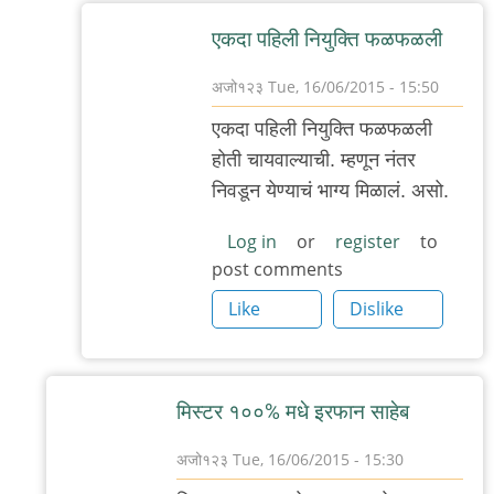
बॅटमॅन
एकदा पहिली नियुक्ति फळफळली
अजो१२३
Tue, 16/06/2015 - 15:50
In
एकदा पहिली नियुक्ति फळफळली
reply
होती चायवाल्याची. म्हणून नंतर
to
निवडून येण्याचं भाग्य मिळालं. असो.
नाही,
उदाहरण
Log in
or
register
to
post comments
बरोबर
आहे,
Like
Dislike
by
मी
मिस्टर १००% मधे इरफान साहेब
अजो१२३
Tue, 16/06/2015 - 15:30
In