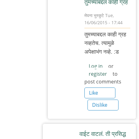
तुमच्याबद्दल काही ग्रह
मेघना भुस्कुटे
Tue,
16/06/2015 - 17:44
In
तुमच्याबद्दल काही ग्रह
reply
नव्हतेच. त्यामुळे
to
अपेक्षाभंग नव्हे. :ड
सूर्यप्रकाशाइतक्या
स्वच्छ
Log in
or
register
to
by
post comments
अनु
राव
Like
Dislike
वाईट वाटलं. ती प्रसिद्ध