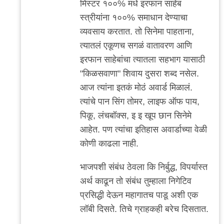
मिस्टर १००% मधे इरफान साहेब
reply
स्त्रीयांना १००% समाधान देण्याचा
to
व्यवसाय करतात. तो सिनेमा पाहताना,
बरोबर
त्यातलं एकूणच सगळं वातावरण आणि
आहे,
इरफान साहेबांचा त्यातला सहभाग यासाठी
आमच्या
"किळसवाणा" शिवाय दुसरा शब्द नसेल.
शाळेचा
आज त्यांना इतकं मोठं अवार्ड मिळालं.
by
त्यांचे पान सिंग तोमर, लाइफ ऑफ पाय,
मी
पिकू, लंचबॉक्स, इ इ खूप छान सिनेमे
आहेत. पण त्यांचा इतिहास अवार्डाच्या वेळी
कोणी काढला नाही.
भाजपशी संबंध ठेवला कि निर्बुद्ध, विपर्यास्त
अर्थ काढून तो संबंध तुम्हाला निगेटिव
प्रसिद्धी देऊन महागातच पाडू अशी एक
लॉबी दिसते. तिचे ग्राहकही बरेच दिसतात.