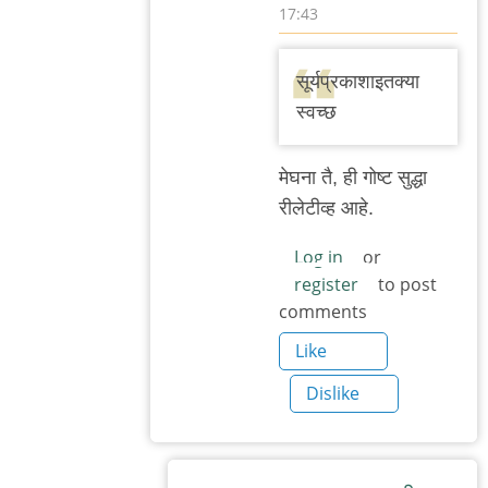
17:43
In
reply
सूर्यप्रकाशाइतक्या
to
स्वच्छ
वाचून
खेद
मेघना तै, ही गोष्ट सुद्धा
वाटला.
रीलेटीव्ह आहे.
बाकी
काही
Log in
or
register
to post
by
comments
मेघना
भुस्कुटे
Like
Dislike