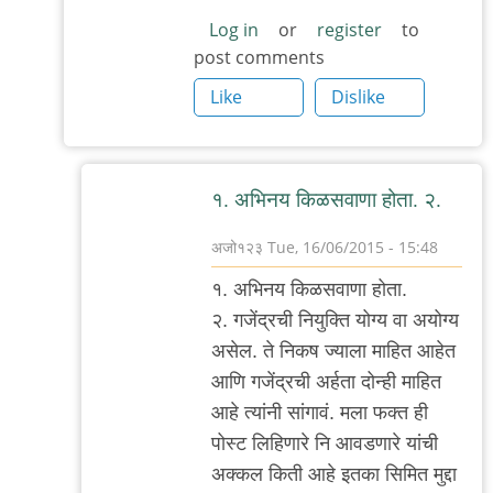
Log in
or
register
to
post comments
Like
Dislike
१. अभिनय किळसवाणा होता. २.
अजो१२३
Tue, 16/06/2015 - 15:48
In
१. अभिनय किळसवाणा होता.
reply
२. गजेंद्रची नियुक्ति योग्य वा अयोग्य
to
असेल. ते निकष ज्याला माहित आहेत
निकष
आणि गजेंद्रची अर्हता दोन्ही माहित
by
आहे त्यांनी सांगावं. मला फक्त ही
मी
पोस्ट लिहिणारे नि आवडणारे यांची
अक्कल किती आहे इतका सिमित मुद्दा