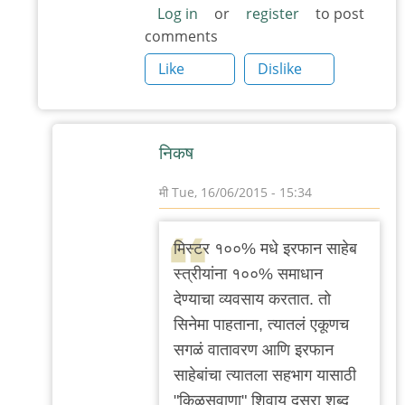
Log in
or
register
to post
comments
Like
Dislike
निकष
मी
Tue, 16/06/2015 - 15:34
In
reply
मिस्टर १००% मधे इरफान साहेब
to
स्त्रीयांना १००% समाधान
मिस्टर
देण्याचा व्यवसाय करतात. तो
१००%
सिनेमा पाहताना, त्यातलं एकूणच
मधे
सगळं वातावरण आणि इरफान
इरफान
साहेबांचा त्यातला सहभाग यासाठी
साहेब
"किळसवाणा" शिवाय दुसरा शब्द