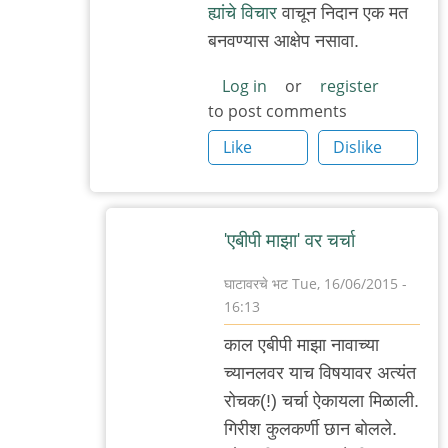
ह्यांचे विचार
वाचून निदान एक मत
२.
बनवण्यास आक्षेप नसावा.
by
अजो१२३
Log in
or
register
to post comments
Like
Dislike
'एबीपी माझा' वर चर्चा
घाटावरचे भट
Tue, 16/06/2015 -
16:13
In
काल एबीपी माझा नावाच्या
reply
च्यानलवर याच विषयावर अत्यंत
to
रोचक(!) चर्चा ऐकायला मिळाली.
सहमत
गिरीश कुलकर्णी छान बोलले.
by