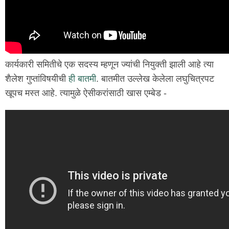
कार्यकारी समितीचे एक सदस्य म्हणून ज्यांची नियुक्ती झाली आहे त्या
शैलेश गुप्तांविषयीची
ही बातमी
. बातमीत उल्लेख केलेला लघुचित्रपट
खूपच मस्त आहे. त्यामुळे ऐसीकरांसाठी खास एम्बेड -