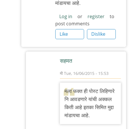
मांडायचा आहे.
Log in
or
register
to
post comments
Like
Dislike
सहमत
मी
Tue, 16/06/2015 - 15:53
In
reply
मला फक्त ही पोस्ट लिहिणारे
to
नि आवडणारे यांची अक्कल
१.
किती आहे इतका सिमित मुद्दा
अभिनय
मांडायचा आहे.
किळसवाणा
होता.