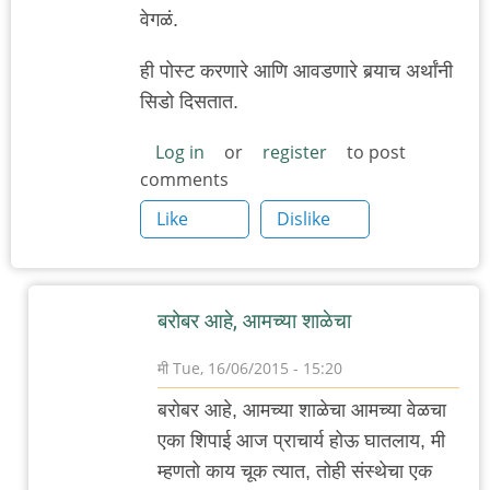
वेगळं.
ही पोस्ट करणारे आणि आवडणारे बर्‍याच अर्थांनी
सिडो दिसतात.
Log in
or
register
to post
comments
Like
Dislike
बरोबर आहे, आमच्या शाळेचा
मी
Tue, 16/06/2015 - 15:20
In
बरोबर आहे, आमच्या शाळेचा आमच्या वेळचा
reply
एका शिपाई आज प्राचार्य होऊ घातलाय, मी
to
म्हणतो काय चूक त्यात, तोही संस्थेचा एक
वासना,