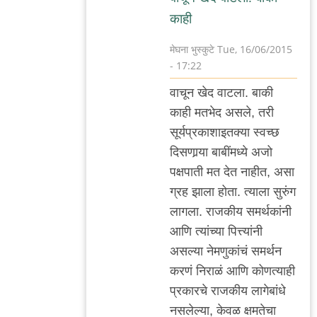
काही
मेघना भुस्कुटे
Tue, 16/06/2015
- 17:22
In
वाचून खेद वाटला. बाकी
reply
काही मतभेद असले, तरी
to
सूर्यप्रकाशाइतक्या स्वच्छ
"ह्यांचे"
दिसणार्‍या बाबींमध्ये अजो
विचार
पक्षपाती मत देत नाहीत, असा
निव्वळ
ग्रह झाला होता. त्याला सुरुंग
एक
लागला. राजकीय समर्थकांनी
राळ
आणि त्यांच्या पित्त्यांनी
by
असल्या नेमणुकांचं समर्थन
अजो१२३
करणं निराळं आणि कोणत्याही
प्रकारचे राजकीय लागेबांधे
नसलेल्या, केवळ क्षमतेचा