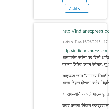
Dislike
http://indianexpress.c
अजो१२३
Tue, 16/06/2015 - 17
In
http://indianexpress.com/
reply
आतापर्यंत ज्यांना पदे दिली आहे
to
वरच्या लिंकेत श्याम बेनेगल, यू आ
वाचून
खेद
शाहरूख खान "सामान्य स्थितीतू
वाटला.
आत्ता निवृत्त होणार्‍या सईद मिर्झां
बाकी
या सगळ्यांनी आपले भाऊबंधू त
काही
by
सबब वरच्या लिंकेत गजेंद्रबद्द
मेघना