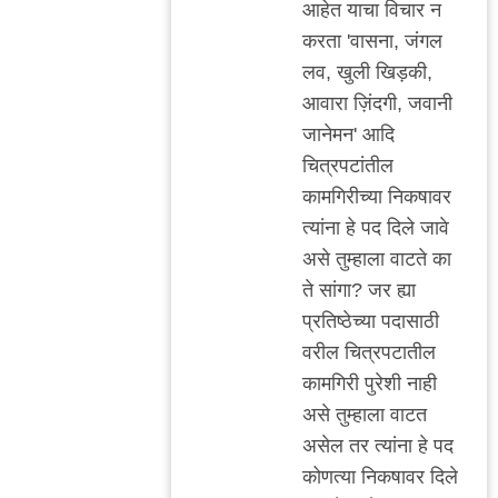
http://indianexpress.c
आहेत याचा विचार न
by
करता 'वासना, जंगल
अजो१२३
लव, खुली खिड़की,
आवारा ज़िंदगी, जवानी
जानेमन' आदि
चित्रपटांतील
कामगिरीच्या निकषावर
त्यांना हे पद दिले जावे
असे तुम्हाला वाटते का
ते सांगा? जर ह्या
प्रतिष्ठेच्या पदासाठी
वरील चित्रपटातील
कामगिरी पुरेशी नाही
असे तुम्हाला वाटत
असेल तर त्यांना हे पद
कोणत्या निकषावर दिले