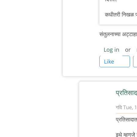
कधीतरी निखळ प्
संतुलनाच्या अट्टाह
Log in
or
Like
प्रतिसाद
गवि
Tue, 1
In
प्रतिसादा
reply
to
इथे म्हणजे 