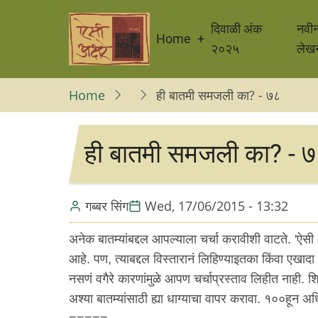
Skip
Main
to
दिवाळी अंक
नवी
Home
navigation
main
२०२५
लेख
content
Home
ही बातमी समजली का? - ७८
ही बातमी समजली का? - 
गब्बर सिंग
Wed, 17/06/2015 - 13:32
अनेक बातम्यांबद्दल आपल्याला चर्चा करावीशी वाटते. 'ऐसी अ
आहे. पण, त्याबद्दल विस्तारानं लिहिण्याइतका किंवा एखादा व
नसणं वगैरे कारणांमुळे आपण चर्चाप्रस्ताव लिहीत नाही. श
अश्या बातम्यांसाठी ह्या धाग्याचा वापर करावा. १००हून