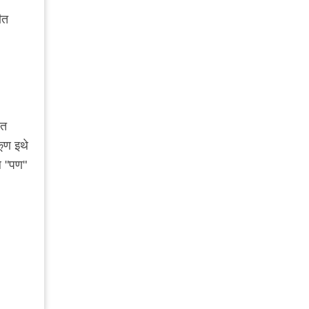
ीत
आत
कूण इथे
ल "पण"