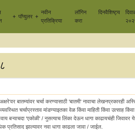
न
नवीन
लॉगिन
दिनवैशिष्ट्य
दिवा
पॉप्युलर
न
प्रतिक्रिया
करा
२०२
७८
क्षरे'वर बातम्यांवर चर्चा करण्यासाठी 'बातमी' नावाचा लेखनप्रकारही अस्तित
्यवस्थित चर्चाप्रस्ताव मांडण्याइतका वेळ किंवा माहिती किंवा उत्साह किंवा
िवाय बऱ्याचदा 'एकोळी' / नुसत्याच लिंका देऊन धागा काढायचंही जिवावर ये
 अधिक प्रतिसाद झाल्यावर नवा धागा काढला जावा / जाईल.