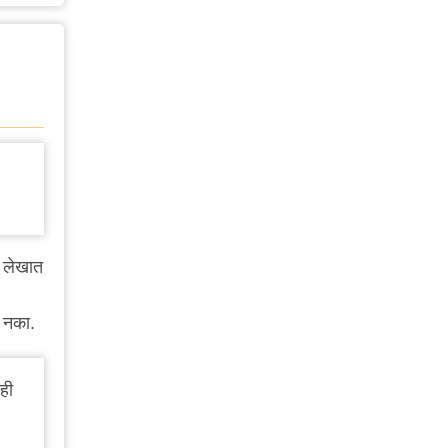
ा लेखात
ऊ नका.
ही