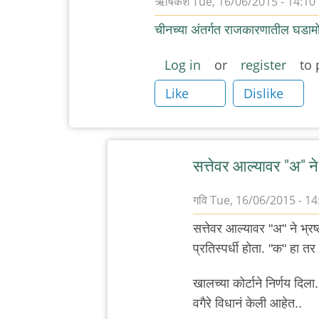
ऋषिकेश
Tue, 16/06/2015 - 14:10
चीनच्या अंतर्गत राजकारणातील घडाम
Log in
or
register
to 
Like
Dislike
सत्तेवर आल्यावर "अ" ने 
गवि
Tue, 16/06/2015 - 14
In
सत्तेवर आल्यावर "अ" ने भ्रष
reply
प्रतिस्पर्धी होता. "क" हा तर 
to
चीनच्या
खालच्या कोर्टाने निर्णय दिला
अंतर्गत
वगैरे विधानं केली आहेत..
राजकारणातील