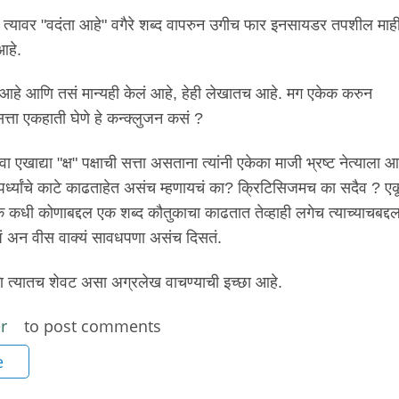
ांधून त्यावर "वदंता आहे" वगैरे शब्द वापरुन उगीच फार इनसायडर तपशील माह
आहे.
ा आहे आणि तसं मान्यही केलं आहे, हेही लेखातच आहे. मग एकेक करुन
 सत्ता एकहाती घेणे हे कन्क्लुजन कसं ?
वा एखाद्या "क्ष" पक्षाची सत्ता असताना त्यांनी एकेका माजी भ्रष्ट नेत्याला 
पर्ध्यांचे काटे काढताहेत असंच म्हणायचं का? क्रिटिसिजमच का सदैव ? ए
कधी कोणाबद्दल एक शब्द कौतुकाचा काढतात तेव्हाही लगेच त्याच्याचबद्द
मापं अन वीस वाक्यं सावधपणा असंच दिसतं.
त्यातच शेवट असा अग्रलेख वाचण्याची इच्छा आहे.
r
to post comments
e