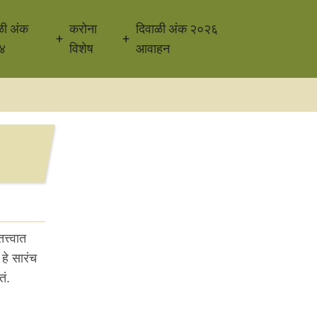
ळी अंक
करोना
दिवाळी अंक २०२६
४
विशेष
आवाहन
्त्वात
 हे सारंच
तं.