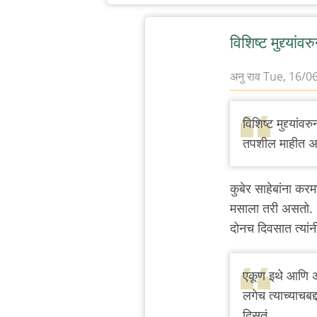
विशिष्ट मुद्द्यांव
अनु राव
Tue, 16/06
In
reply
विशिष्ट मुद्द्या
to
तपशील माहीत अ
सत्तेवर
आल्यावर
कुबेर साहेबांना क
"अ"
मसाला तरी असतो.
ने
दोनच दिवसात त्यां
भ्रष्ट
by
गवि
एकूण इथे आणि अ
लगेच त्याच्याचबद
दिसतं.