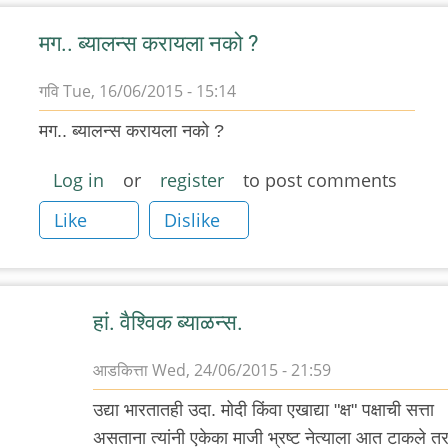
y
ि
मग.. ब्यालन्स करायला नको ?
गवि
Tue, 16/06/2015 - 15:14
In
मग.. ब्यालन्स करायला नको ?
reply
to
Log in
or
register
to post comments
गविंनी
Like
Dislike
तातडीने
खुलासा
केलेला
by
हां. वैश्विक ब्याळन्स.
अनु
आडकित्ता
Wed, 24/06/2015 - 21:59
राव
In
उद्या भारतातही उदा. मोदी किंवा एखाद्या "क्ष" पक्षाची सत्ता
reply
असताना त्यांनी एकेका माजी भ्रष्ट नेत्याला आत टाकले तर