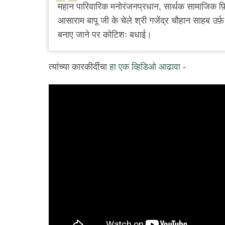
महान पारिवारिक मनोरंजनप्रधान, सार्थक सामाजिक फ़ि
आसाराम बापू जी के चेले श्री गजेंद्र चौहान साहब उर्फ़
बनाए जाने पर कोटिशः बधाई।
त्यांच्या कारकीर्दीचा
हा एक व्हिडिओ आढावा
-