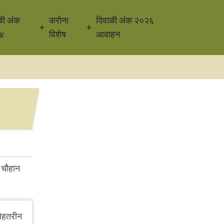
ळी अंक
करोना
दिवाळी अंक २०२६
४
विशेष
आवाहन
र चौहान
बेहतरीन