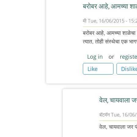
बरोबर आहे, आमच्या शा
मी
Tue, 16/06/2015 - 15:
In
बरोबर आहे, आमच्या शाळेचा 
reply
त्यात, तोही संस्थेचा एक भा
to
वासना,
Log in
or
registe
जंगल
Like
Dislik
लव,
खुली
खिड़की,
by
वेल, चायवाला ज
अजो१२३
बॅटमॅन
Tue, 16/06/
In
वेल, चायवाला जर प
reply