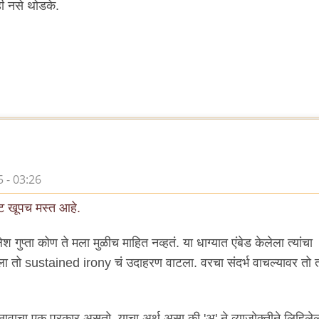
ी नसे थोडके.
 - 03:26
ट खूपच मस्त आहे.
ुप्ता कोण ते मला मुळीच माहित नव्हतं. या धाग्यात एंबेड केलेला त्यांचा
 तो sustained irony चं उदाहरण वाटला. वरचा संदर्भ वाचल्यावर तो 
नावाचा एक प्रकार असतो. याचा अर्थ असा की 'अ' ने व्याजोक्तीने लिहिलेल