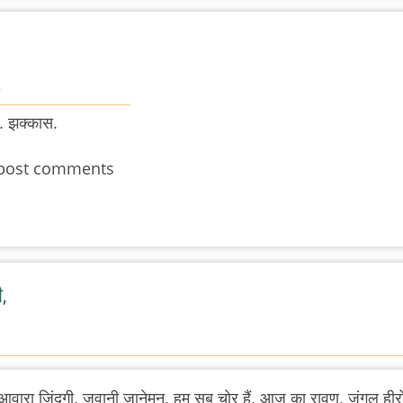
8
े. झक्कास.
post comments
,
वारा ज़िंदगी, जवानी जानेमन, हम सब चोर हैं, आज का रावण, जंगल हीर