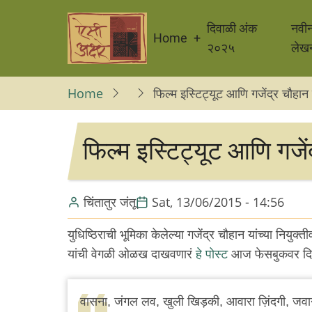
Skip
Main
to
दिवाळी अंक
नवी
Home
navigation
main
२०२५
लेख
content
Home
फिल्म इस्टिट्यूट आणि गजेंद्र चौहान 
फिल्म इस्टिट्यूट आणि गजें
चिंतातुर जंतू
Sat, 13/06/2015 - 14:56
युधिष्ठिराची भूमिका केलेल्या गजेंद्र चौहान यांच्या नियुक्तीवर
यांची वेगळी ओळख दाखवणारं
हे पोस्ट
आज फेसबुकवर दिसल
वासना, जंगल लव, खुली खिड़की, आवारा ज़िंदगी, जवान