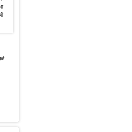
भा
जी
गळं