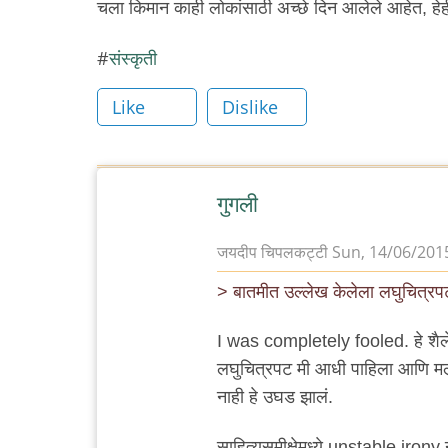
चला किमान काही लोकांसाठी अच्छे दिन आलेले आहेत, हेह
संस्कृती
Like
Dislike
गुगली
जयदीप चिपलकट्टी
Sun, 14/06/2015
> बातमीत उल्लेख केलेला लघुचित्रप
I was completely fooled. हे शैलेश ग
लघुचित्रपट मी आधी पाहिला आणि मला
नाही हे उघड झालं.
साहित्यसमीक्षेमध्ये unstable irony 