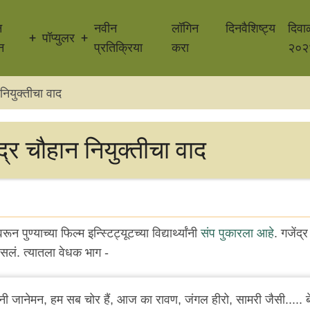
न
नवीन
लॉगिन
दिनवैशिष्ट्य
दिवा
पॉप्युलर
न
प्रतिक्रिया
करा
२०२
नियुक्तीचा वाद
द्र चौहान नियुक्तीचा वाद
ून पुण्याच्या फिल्म इन्स्टिट्यूटच्या विद्यार्थ्यांनी
संप पुकारला आहे
. गजेंद्
ं. त्यातला वेधक भाग -
ी जानेमन, हम सब चोर हैं, आज का रावण, जंगल हीरो, सामरी जैसी..... 