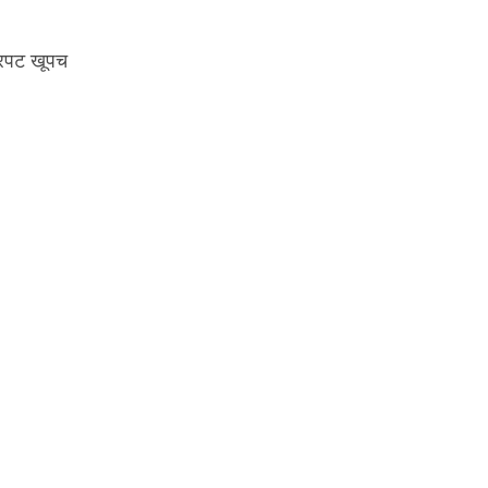
्रपट खूपच