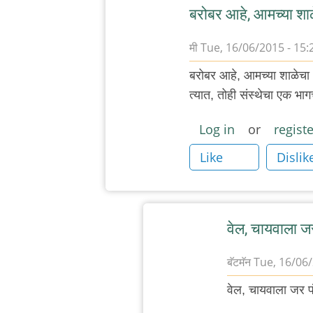
बरोबर आहे, आमच्या शा
मी
Tue, 16/06/2015 - 15:
In
बरोबर आहे, आमच्या शाळेचा 
reply
त्यात, तोही संस्थेचा एक भा
to
वासना,
Log in
or
registe
जंगल
Like
Dislik
लव,
खुली
खिड़की,
by
वेल, चायवाला ज
अजो१२३
बॅटमॅन
Tue, 16/06/
In
वेल, चायवाला जर प
reply