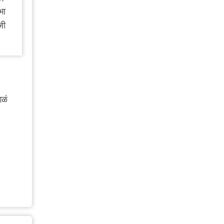
भा
जी
गळं