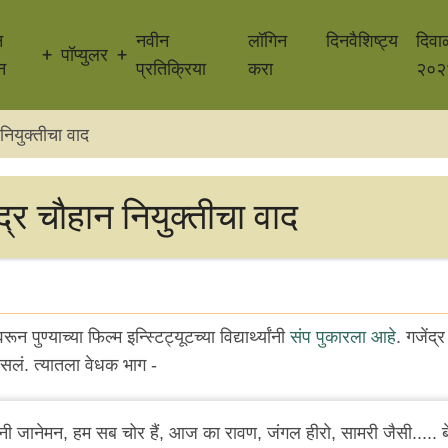
न
नवीन
लॉगिन
दिनवैशिष्ट्य
दिवा
पॉप्युलर
न
प्रतिक्रिया
करा
२०२
नियुक्तीचा वाद
द्र चौहान नियुक्तीचा वाद
ून पुण्याच्या फिल्म इन्स्टिट्यूटच्या विद्यार्थ्यांनी
संप पुकारला आहे
. गजेंद्
ं. त्यातला वेधक भाग -
ी जानेमन, हम सब चोर हैं, आज का रावण, जंगल हीरो, सामरी जैसी..... 