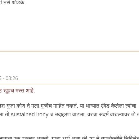
ी नसे थोडके.
 - 03:26
ट खूपच मस्त आहे.
ुप्ता कोण ते मला मुळीच माहित नव्हतं. या धाग्यात एंबेड केलेला त्यांचा
 तो sustained irony चं उदाहरण वाटला. वरचा संदर्भ वाचल्यावर तो 
नावाचा एक प्रकार असतो. याचा अर्थ असा की 'अ' ने व्याजोक्तीने लिहिलेल