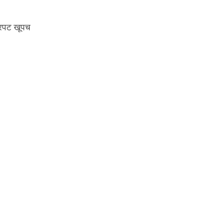
्रपट खूपच