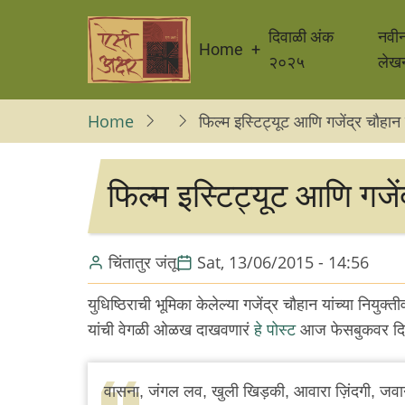
Skip
Main
to
दिवाळी अंक
नवी
Home
navigation
main
२०२५
लेख
content
Home
फिल्म इस्टिट्यूट आणि गजेंद्र चौहान 
फिल्म इस्टिट्यूट आणि गजें
चिंतातुर जंतू
Sat, 13/06/2015 - 14:56
युधिष्ठिराची भूमिका केलेल्या गजेंद्र चौहान यांच्या नियुक्तीवर
यांची वेगळी ओळख दाखवणारं
हे पोस्ट
आज फेसबुकवर दिसल
वासना, जंगल लव, खुली खिड़की, आवारा ज़िंदगी, जवान