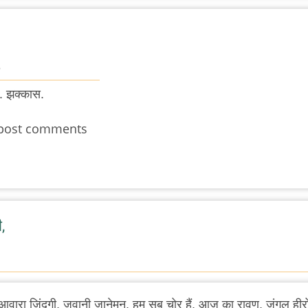
8
े. झक्कास.
post comments
,
वारा ज़िंदगी, जवानी जानेमन, हम सब चोर हैं, आज का रावण, जंगल हीर