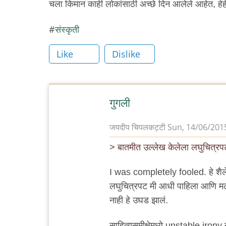
चला किमान काही लोकांसाठी अच्छे दिन आलेले आहेत, हेह
संस्कृती
Like
Dislike
गुगली
जयदीप चिपलकट्टी
Sun, 14/06/2015
> बातमीत उल्लेख केलेला लघुचित्रप
I was completely fooled. हे शैलेश ग
लघुचित्रपट मी आधी पाहिला आणि मला
नाही हे उघड झालं.
साहित्यसमीक्षेमध्ये unstable irony 