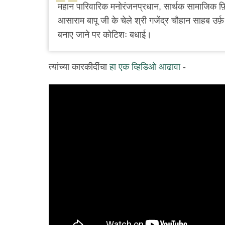
महान पारिवारिक मनोरंजनप्रधान, सार्थक सामाजिक फ़ि
आसाराम बापू जी के चेले श्री गजेंद्र चौहान साहब उर्फ़
बनाए जाने पर कोटिशः बधाई।
त्यांच्या कारकीर्दीचा
हा एक व्हिडिओ आढावा
-