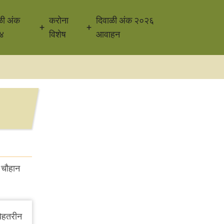
ळी अंक
करोना
दिवाळी अंक २०२६
४
विशेष
आवाहन
र चौहान
बेहतरीन