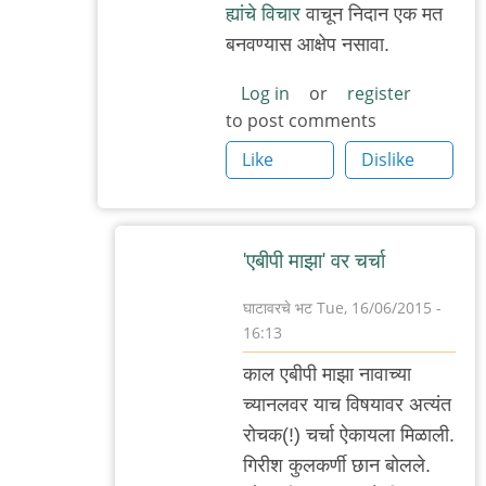
ह्यांचे विचार
वाचून निदान एक मत
२.
बनवण्यास आक्षेप नसावा.
by
अजो१२३
Log in
or
register
to post comments
Like
Dislike
'एबीपी माझा' वर चर्चा
घाटावरचे भट
Tue, 16/06/2015 -
16:13
In
काल एबीपी माझा नावाच्या
reply
च्यानलवर याच विषयावर अत्यंत
to
रोचक(!) चर्चा ऐकायला मिळाली.
सहमत
गिरीश कुलकर्णी छान बोलले.
by