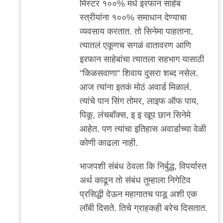
मिस्टर १००% मधे इरफान साहेब
reply
स्त्रीयांना १००% समाधान देण्याचा
to
व्यवसाय करतात. तो सिनेमा पाहताना,
बरोबर
त्यातलं एकूणच सगळं वातावरण आणि
आहे,
इरफान साहेबांचा त्यातला सहभाग यासाठी
आमच्या
"किळसवाणा" शिवाय दुसरा शब्द नसेल.
शाळेचा
आज त्यांना इतकं मोठं अवार्ड मिळालं.
by
त्यांचे पान सिंग तोमर, लाइफ ऑफ पाय,
मी
पिकू, लंचबॉक्स, इ इ खूप छान सिनेमे
आहेत. पण त्यांचा इतिहास अवार्डाच्या वेळी
कोणी काढला नाही.
भाजपशी संबंध ठेवला कि निर्बुद्ध, विपर्यास्त
अर्थ काढून तो संबंध तुम्हाला निगेटिव
प्रसिद्धी देऊन महागातच पाडू अशी एक
लॉबी दिसते. तिचे ग्राहकही बरेच दिसतात.