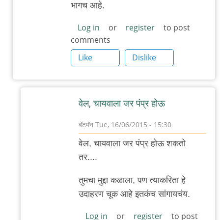
भागच आहे.
जंगल
लव,
Log in
or
register
to post
comments
खुली
खिड़की,
Like
Dislike
by
अजो१२३
वेल, चायवाला जर पंप्र होऊ
बॅटमॅन
Tue, 16/06/2015 - 15:30
In
वेल, चायवाला जर पंप्र होऊ शकतो
reply
तर....
to
बरोबर
तुमचा मुद्दा कळाला, पण त्याकरिता हे
आहे,
उदाहरण चूक आहे इतकंच सांगायचंय.
आमच्या
Log in
or
register
to post
शाळेचा