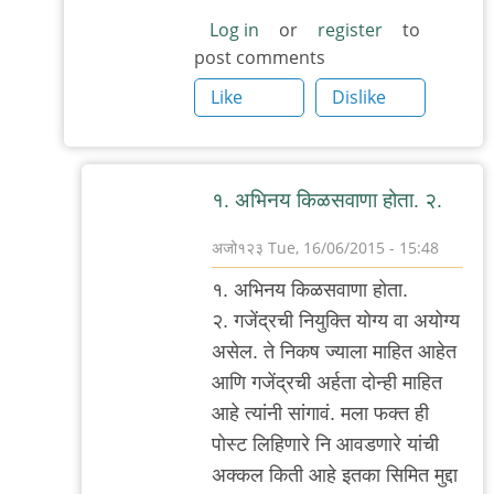
Log in
or
register
to
post comments
Like
Dislike
१. अभिनय किळसवाणा होता. २.
अजो१२३
Tue, 16/06/2015 - 15:48
In
१. अभिनय किळसवाणा होता.
reply
२. गजेंद्रची नियुक्ति योग्य वा अयोग्य
to
असेल. ते निकष ज्याला माहित आहेत
निकष
आणि गजेंद्रची अर्हता दोन्ही माहित
by
आहे त्यांनी सांगावं. मला फक्त ही
मी
पोस्ट लिहिणारे नि आवडणारे यांची
अक्कल किती आहे इतका सिमित मुद्दा