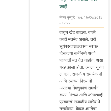
काही
मेघना भुस्कुटे
Tue, 16/06/2015
- 17:22
In
वाचून खेद वाटला. बाकी
reply
काही मतभेद असले, तरी
to
सूर्यप्रकाशाइतक्या स्वच्छ
"ह्यांचे"
दिसणार्‍या बाबींमध्ये अजो
विचार
पक्षपाती मत देत नाहीत, असा
निव्वळ
ग्रह झाला होता. त्याला सुरुंग
एक
लागला. राजकीय समर्थकांनी
राळ
आणि त्यांच्या पित्त्यांनी
by
असल्या नेमणुकांचं समर्थन
अजो१२३
करणं निराळं आणि कोणत्याही
प्रकारचे राजकीय लागेबांधे
नसलेल्या, केवळ क्षमतेचा