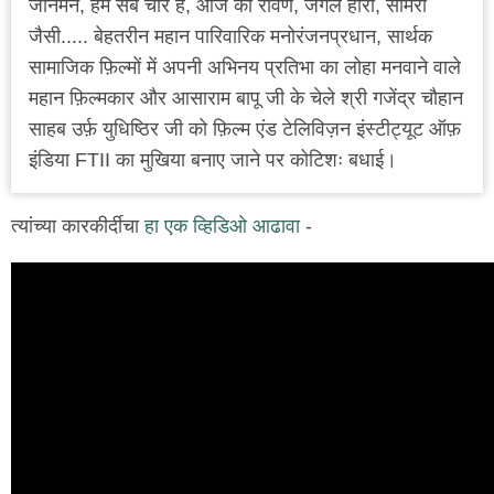
जानेमन, हम सब चोर हैं, आज का रावण, जंगल हीरो, सामरी
जैसी..... बेहतरीन महान पारिवारिक मनोरंजनप्रधान, सार्थक
सामाजिक फ़िल्मों में अपनी अभिनय प्रतिभा का लोहा मनवाने वाले
महान फ़िल्मकार और आसाराम बापू जी के चेले श्री गजेंद्र चौहान
साहब उर्फ़ युधिष्ठिर जी को फ़िल्म एंड टेलिविज़न इंस्टीट्यूट ऑफ़
इंडिया FTII का मुखिया बनाए जाने पर कोटिशः बधाई।
त्यांच्या कारकीर्दीचा
हा एक व्हिडिओ आढावा
-