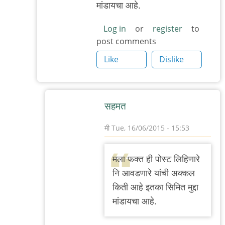
मांडायचा आहे.
Log in
or
register
to
post comments
Like
Dislike
सहमत
मी
Tue, 16/06/2015 - 15:53
In
reply
मला फक्त ही पोस्ट लिहिणारे
to
नि आवडणारे यांची अक्कल
१.
किती आहे इतका सिमित मुद्दा
अभिनय
मांडायचा आहे.
किळसवाणा
होता.