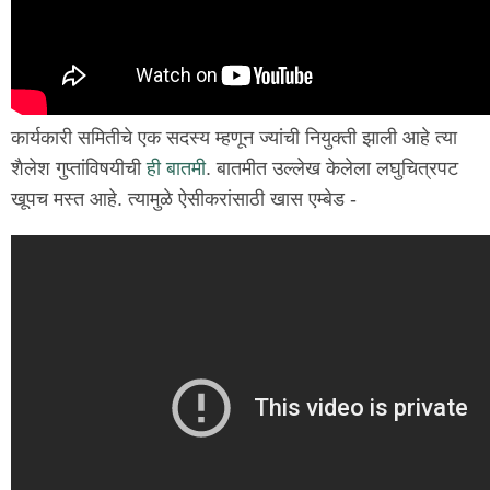
कार्यकारी समितीचे एक सदस्य म्हणून ज्यांची नियुक्ती झाली आहे त्या
शैलेश गुप्तांविषयीची
ही बातमी
. बातमीत उल्लेख केलेला लघुचित्रपट
खूपच मस्त आहे. त्यामुळे ऐसीकरांसाठी खास एम्बेड -