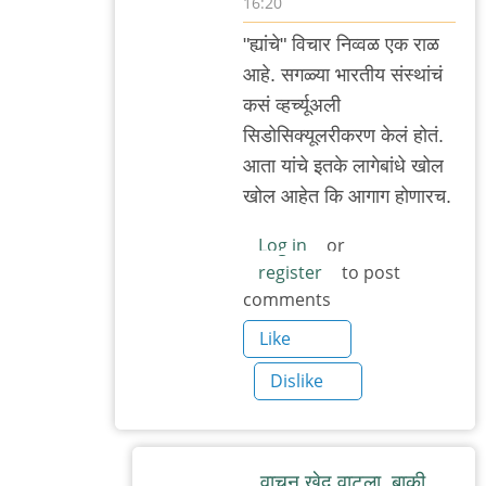
16:20
In
"ह्यांचे" विचार निव्वळ एक राळ
reply
आहे. सगळ्या भारतीय संस्थांचं
to
कसं व्हर्च्यूअली
सहमत
सिडोसिक्यूलरीकरण केलं होतं.
by
आता यांचे इतके लागेबांधे खोल
मी
खोल आहेत कि आगाग होणारच.
Log in
or
register
to post
comments
Like
Dislike
वाचून खेद वाटला. बाकी