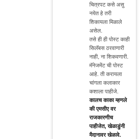
reply
चित्रपट कसे असु
to
नयेत हे तरी
पात्रता
शिकायला मिळाले
by
असेल.
अतिशहाणा
तसे ही ही पोस्ट काही
सिलॅबस ठरवाणारी
नाही, ना शिकवणारी.
मॅनेजमेंट ची पोस्ट
आहे. ती करायला
चांगला कलाकार
कशाला पाहीजे.
कालच काका म्हणले
की एमसीए वर
राजकारणीच
पाहीजेत, खेळाडुंनी
मैदानावर खेळावे.