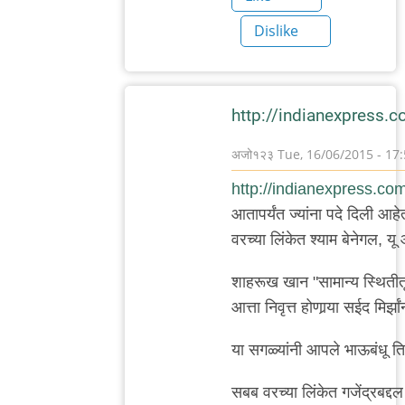
Dislike
http://indianexpress.c
अजो१२३
Tue, 16/06/2015 - 17
In
http://indianexpress.com/
reply
आतापर्यंत ज्यांना पदे दिली आहे
to
वरच्या लिंकेत श्याम बेनेगल, यू आ
वाचून
खेद
शाहरूख खान "सामान्य स्थितीतू
वाटला.
आत्ता निवृत्त होणार्‍या सईद मिर्झां
बाकी
या सगळ्यांनी आपले भाऊबंधू त
काही
by
सबब वरच्या लिंकेत गजेंद्रबद्द
मेघना