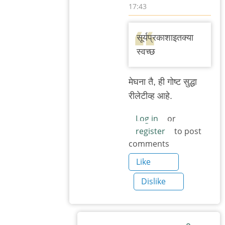
17:43
In
reply
सूर्यप्रकाशाइतक्या
to
स्वच्छ
वाचून
खेद
मेघना तै, ही गोष्ट सुद्धा
वाटला.
रीलेटीव्ह आहे.
बाकी
काही
Log in
or
register
to post
by
comments
मेघना
भुस्कुटे
Like
Dislike