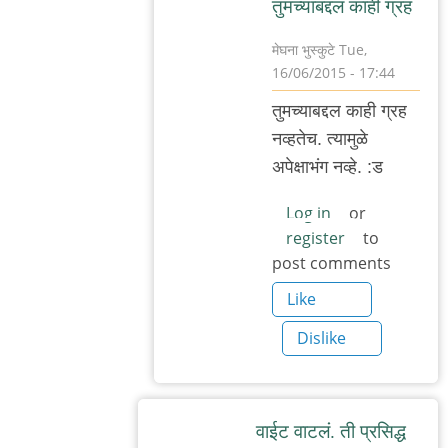
तुमच्याबद्दल काही ग्रह
मेघना भुस्कुटे
Tue,
16/06/2015 - 17:44
In
तुमच्याबद्दल काही ग्रह
reply
नव्हतेच. त्यामुळे
to
अपेक्षाभंग नव्हे. :ड
सूर्यप्रकाशाइतक्या
स्वच्छ
Log in
or
register
to
by
post comments
अनु
राव
Like
Dislike
वाईट वाटलं. ती प्रसिद्ध