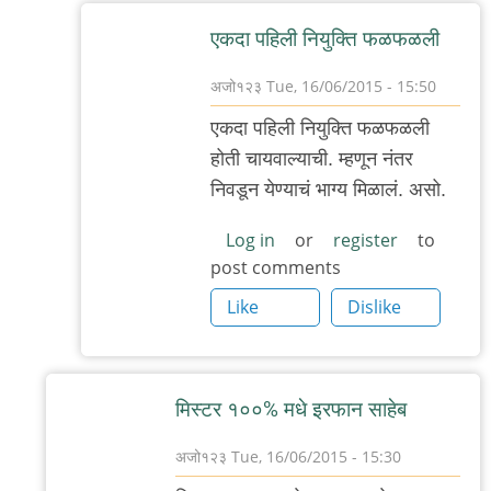
बॅटमॅन
एकदा पहिली नियुक्ति फळफळली
अजो१२३
Tue, 16/06/2015 - 15:50
In
एकदा पहिली नियुक्ति फळफळली
reply
होती चायवाल्याची. म्हणून नंतर
to
निवडून येण्याचं भाग्य मिळालं. असो.
नाही,
उदाहरण
Log in
or
register
to
post comments
बरोबर
आहे,
Like
Dislike
by
मी
मिस्टर १००% मधे इरफान साहेब
अजो१२३
Tue, 16/06/2015 - 15:30
In