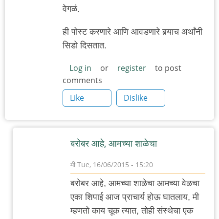
वेगळं.
ही पोस्ट करणारे आणि आवडणारे बर्‍याच अर्थांनी
सिडो दिसतात.
Log in
or
register
to post
comments
Like
Dislike
बरोबर आहे, आमच्या शाळेचा
मी
Tue, 16/06/2015 - 15:20
In
बरोबर आहे, आमच्या शाळेचा आमच्या वेळचा
reply
एका शिपाई आज प्राचार्य होऊ घातलाय, मी
to
म्हणतो काय चूक त्यात, तोही संस्थेचा एक
वासना,