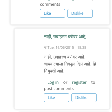
comments
by
Like
Dislike
मी
नाही, उदाहरण बरोबर आहे,
मी
Tue, 16/06/2015 - 15:35
In
नाही, उदाहरण बरोबर आहे,
reply
चायवाल्याला निवडून दिलं आहे, हि
to
नियुक्ती आहे.
वेल,
चायवाला
Log in
or
register
to
post comments
जर
पंप्र
Like
Dislike
होऊ
by