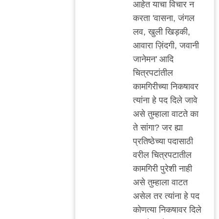
http://indianexpress.c
आहेत याचा विचार न
by
करता 'वासना, जंगल
अजो१२३
लव, खुली खिड़की,
आवारा ज़िंदगी, जवानी
जानेमन' आदि
चित्रपटांतील
कामगिरीच्या निकषावर
त्यांना हे पद दिले जावे
असे तुम्हाला वाटते का
ते सांगा? जर ह्या
प्रतिष्ठेच्या पदासाठी
वरील चित्रपटातील
कामगिरी पुरेशी नाही
असे तुम्हाला वाटत
असेल तर त्यांना हे पद
कोणत्या निकषावर दिले