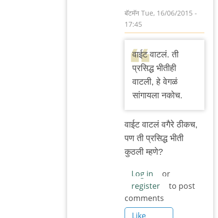
बॅटमॅन
Tue, 16/06/2015 -
17:45
In
reply
वाईट वाटलं. ती
to
प्रसिद्ध भीतीही
वाचून
वाटली, हे वेगळं
खेद
सांगायला नकोच.
वाटला.
बाकी
वाईट वाटलं वगैरे ठीकच,
काही
पण ती प्रसिद्ध भीती
by
कुठली म्हणे?
मेघना
भुस्कुटे
Log in
or
register
to post
comments
Like