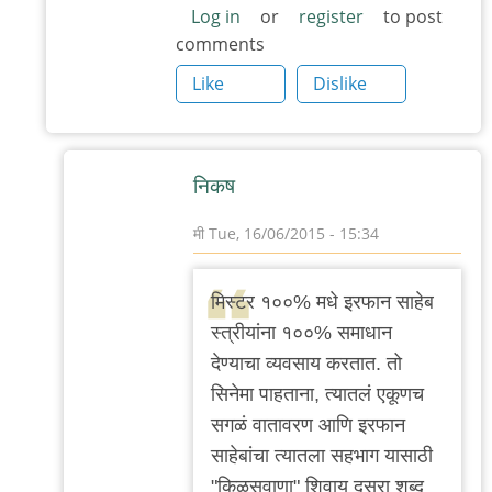
Log in
or
register
to post
comments
Like
Dislike
निकष
मी
Tue, 16/06/2015 - 15:34
In
reply
मिस्टर १००% मधे इरफान साहेब
to
स्त्रीयांना १००% समाधान
मिस्टर
देण्याचा व्यवसाय करतात. तो
१००%
सिनेमा पाहताना, त्यातलं एकूणच
मधे
सगळं वातावरण आणि इरफान
इरफान
साहेबांचा त्यातला सहभाग यासाठी
साहेब
"किळसवाणा" शिवाय दुसरा शब्द