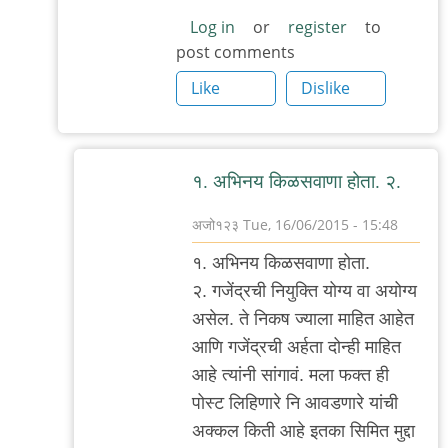
Log in
or
register
to
post comments
Like
Dislike
१. अभिनय किळसवाणा होता. २.
अजो१२३
Tue, 16/06/2015 - 15:48
In
१. अभिनय किळसवाणा होता.
reply
२. गजेंद्रची नियुक्ति योग्य वा अयोग्य
to
असेल. ते निकष ज्याला माहित आहेत
निकष
आणि गजेंद्रची अर्हता दोन्ही माहित
by
आहे त्यांनी सांगावं. मला फक्त ही
मी
पोस्ट लिहिणारे नि आवडणारे यांची
अक्कल किती आहे इतका सिमित मुद्दा