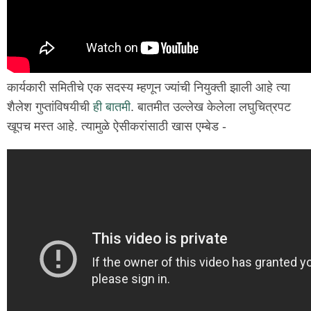
कार्यकारी समितीचे एक सदस्य म्हणून ज्यांची नियुक्ती झाली आहे त्या
शैलेश गुप्तांविषयीची
ही बातमी
. बातमीत उल्लेख केलेला लघुचित्रपट
खूपच मस्त आहे. त्यामुळे ऐसीकरांसाठी खास एम्बेड -