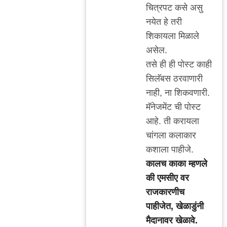
reply
चित्रपट कसे असु
to
नयेत हे तरी
पात्रता
शिकायला मिळाले
by
असेल.
अतिशहाणा
तसे ही ही पोस्ट काही
सिलॅबस ठरवाणारी
नाही, ना शिकवणारी.
मॅनेजमेंट ची पोस्ट
आहे. ती करायला
चांगला कलाकार
कशाला पाहीजे.
कालच काका म्हणले
की एमसीए वर
राजकारणीच
पाहीजेत, खेळाडुंनी
मैदानावर खेळावे.