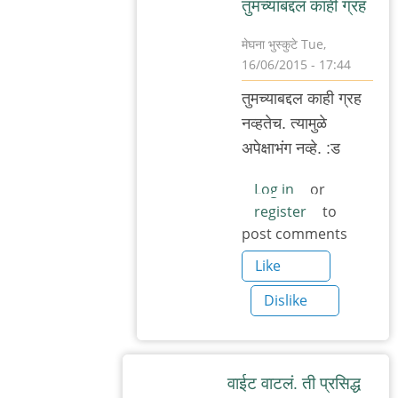
तुमच्याबद्दल काही ग्रह
मेघना भुस्कुटे
Tue,
16/06/2015 - 17:44
In
तुमच्याबद्दल काही ग्रह
reply
नव्हतेच. त्यामुळे
to
अपेक्षाभंग नव्हे. :ड
सूर्यप्रकाशाइतक्या
स्वच्छ
Log in
or
register
to
by
post comments
अनु
राव
Like
Dislike
वाईट वाटलं. ती प्रसिद्ध