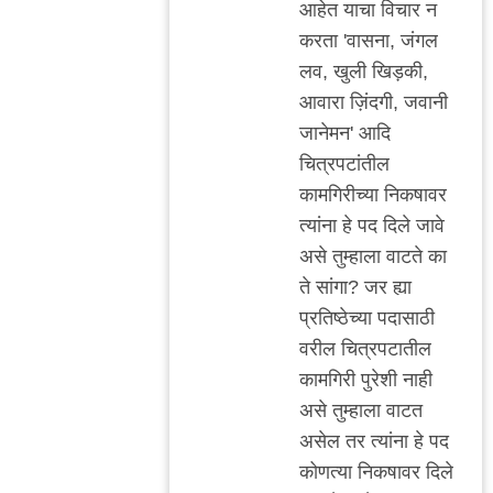
http://indianexpress.c
आहेत याचा विचार न
by
करता 'वासना, जंगल
अजो१२३
लव, खुली खिड़की,
आवारा ज़िंदगी, जवानी
जानेमन' आदि
चित्रपटांतील
कामगिरीच्या निकषावर
त्यांना हे पद दिले जावे
असे तुम्हाला वाटते का
ते सांगा? जर ह्या
प्रतिष्ठेच्या पदासाठी
वरील चित्रपटातील
कामगिरी पुरेशी नाही
असे तुम्हाला वाटत
असेल तर त्यांना हे पद
कोणत्या निकषावर दिले