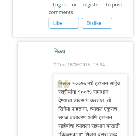
Log in
or
register
to post
comments
Like
Dislike
निकष
मी
Tue, 16/06/2015 - 15:34
In
reply
मिस्टर १००% मधे इरफान साहेब
to
स्त्रीयांना १००% समाधान
मिस्टर
देण्याचा व्यवसाय करतात. तो
१००%
सिनेमा पाहताना, त्यातलं एकूणच
मधे
सगळं वातावरण आणि इरफान
इरफान
साहेबांचा त्यातला सहभाग यासाठी
साहेब
"किळसवाणा" शिवाय दुसरा शब्द