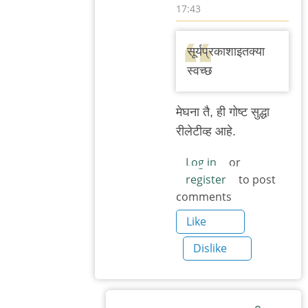
17:43
In
reply
सूर्यप्रकाशाइतक्या
to
स्वच्छ
वाचून
खेद
मेघना तै, ही गोष्ट सुद्धा
वाटला.
रीलेटीव्ह आहे.
बाकी
काही
Log in
or
register
to post
by
comments
मेघना
भुस्कुटे
Like
Dislike