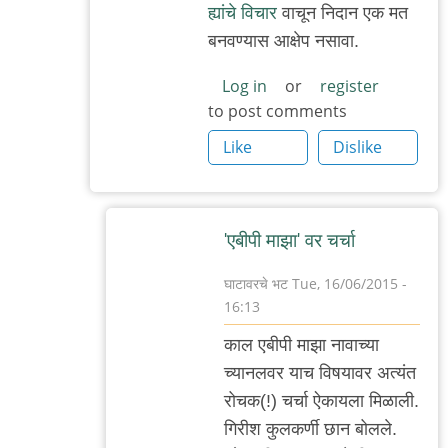
ह्यांचे विचार
वाचून निदान एक मत
२.
बनवण्यास आक्षेप नसावा.
by
अजो१२३
Log in
or
register
to post comments
Like
Dislike
'एबीपी माझा' वर चर्चा
घाटावरचे भट
Tue, 16/06/2015 -
16:13
In
काल एबीपी माझा नावाच्या
reply
च्यानलवर याच विषयावर अत्यंत
to
रोचक(!) चर्चा ऐकायला मिळाली.
सहमत
गिरीश कुलकर्णी छान बोलले.
by