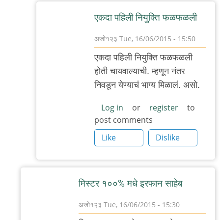
बॅटमॅन
एकदा पहिली नियुक्ति फळफळली
अजो१२३
Tue, 16/06/2015 - 15:50
In
एकदा पहिली नियुक्ति फळफळली
reply
होती चायवाल्याची. म्हणून नंतर
to
निवडून येण्याचं भाग्य मिळालं. असो.
नाही,
उदाहरण
Log in
or
register
to
post comments
बरोबर
आहे,
Like
Dislike
by
मी
मिस्टर १००% मधे इरफान साहेब
अजो१२३
Tue, 16/06/2015 - 15:30
In