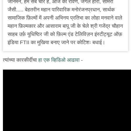
जानेमन, हम सब चोर हैं, आज का रावण, जंगल हीरो, सामरी
जैसी..... बेहतरीन महान पारिवारिक मनोरंजनप्रधान, सार्थक
सामाजिक फ़िल्मों में अपनी अभिनय प्रतिभा का लोहा मनवाने वाले
महान फ़िल्मकार और आसाराम बापू जी के चेले श्री गजेंद्र चौहान
साहब उर्फ़ युधिष्ठिर जी को फ़िल्म एंड टेलिविज़न इंस्टीट्यूट ऑफ़
इंडिया FTII का मुखिया बनाए जाने पर कोटिशः बधाई।
त्यांच्या कारकीर्दीचा
हा एक व्हिडिओ आढावा
-