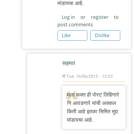
मांडायचा आहे.
Log in
or
register
to
post comments
Like
Dislike
सहमत
मी
Tue, 16/06/2015 - 15:53
In
reply
मला फक्त ही पोस्ट लिहिणारे
to
नि आवडणारे यांची अक्कल
१.
किती आहे इतका सिमित मुद्दा
अभिनय
मांडायचा आहे.
किळसवाणा
होता.