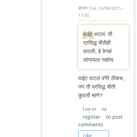
बॅटमॅन
Tue, 16/06/2015 -
17:45
In
reply
वाईट वाटलं. ती
to
प्रसिद्ध भीतीही
वाचून
वाटली, हे वेगळं
खेद
सांगायला नकोच.
वाटला.
बाकी
वाईट वाटलं वगैरे ठीकच,
काही
पण ती प्रसिद्ध भीती
by
कुठली म्हणे?
मेघना
भुस्कुटे
Log in
or
register
to post
comments
Like