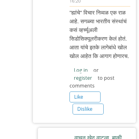
16:20
In
"ह्यांचे" विचार निव्वळ एक राळ
reply
आहे. सगळ्या भारतीय संस्थांचं
to
कसं व्हर्च्यूअली
सहमत
सिडोसिक्यूलरीकरण केलं होतं.
by
आता यांचे इतके लागेबांधे खोल
मी
खोल आहेत कि आगाग होणारच.
Log in
or
register
to post
comments
Like
Dislike
वाचून खेद वाटला. बाकी