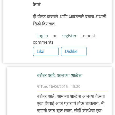
वेगळं.
ही पोस्ट करणारे आणि आवडणारे बर्‍याच अर्थांनी
सिडो दिसतात.
Log in
or
register
to post
comments
Like
Dislike
बरोबर आहे, आमच्या शाळेचा
मी
Tue, 16/06/2015 - 15:20
In
बरोबर आहे, आमच्या शाळेचा आमच्या वेळचा
reply
एका शिपाई आज प्राचार्य होऊ घातलाय, मी
to
म्हणतो काय चूक त्यात, तोही संस्थेचा एक
वासना,