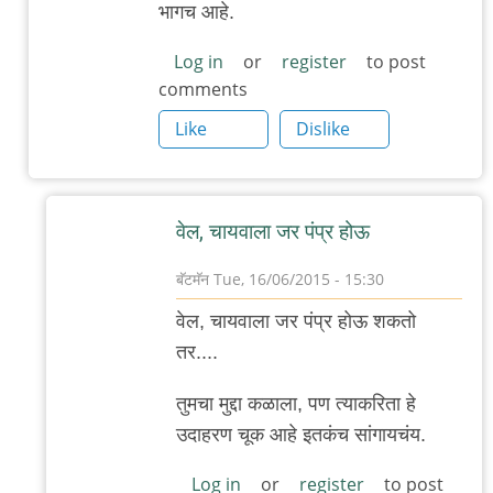
भागच आहे.
जंगल
लव,
Log in
or
register
to post
comments
खुली
खिड़की,
Like
Dislike
by
अजो१२३
वेल, चायवाला जर पंप्र होऊ
बॅटमॅन
Tue, 16/06/2015 - 15:30
In
वेल, चायवाला जर पंप्र होऊ शकतो
reply
तर....
to
बरोबर
तुमचा मुद्दा कळाला, पण त्याकरिता हे
आहे,
उदाहरण चूक आहे इतकंच सांगायचंय.
आमच्या
Log in
or
register
to post
शाळेचा