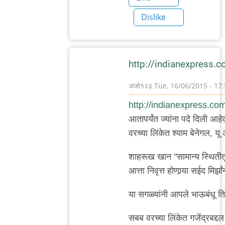
Dislike
http://indianexpress.c
अजो१२३
Tue, 16/06/2015 - 17
In
http://indianexpress.com/
reply
आतापर्यंत ज्यांना पदे दिली आहे
to
वरच्या लिंकेत श्याम बेनेगल, यू आ
वाचून
खेद
शाहरूख खान "सामान्य स्थितीतू
वाटला.
आत्ता निवृत्त होणार्‍या सईद मिर्झां
बाकी
या सगळ्यांनी आपले भाऊबंधू त
काही
by
सबब वरच्या लिंकेत गजेंद्रबद्द
मेघना