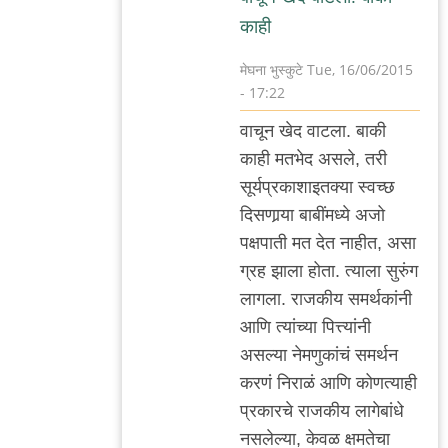
काही
मेघना भुस्कुटे
Tue, 16/06/2015
- 17:22
In
वाचून खेद वाटला. बाकी
reply
काही मतभेद असले, तरी
to
सूर्यप्रकाशाइतक्या स्वच्छ
"ह्यांचे"
दिसणार्‍या बाबींमध्ये अजो
विचार
पक्षपाती मत देत नाहीत, असा
निव्वळ
ग्रह झाला होता. त्याला सुरुंग
एक
लागला. राजकीय समर्थकांनी
राळ
आणि त्यांच्या पित्त्यांनी
by
असल्या नेमणुकांचं समर्थन
अजो१२३
करणं निराळं आणि कोणत्याही
प्रकारचे राजकीय लागेबांधे
नसलेल्या, केवळ क्षमतेचा