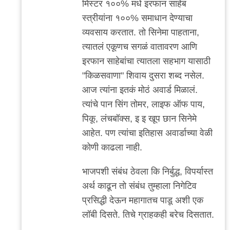
मिस्टर १००% मधे इरफान साहेब
reply
स्त्रीयांना १००% समाधान देण्याचा
to
व्यवसाय करतात. तो सिनेमा पाहताना,
बरोबर
त्यातलं एकूणच सगळं वातावरण आणि
आहे,
इरफान साहेबांचा त्यातला सहभाग यासाठी
आमच्या
"किळसवाणा" शिवाय दुसरा शब्द नसेल.
शाळेचा
आज त्यांना इतकं मोठं अवार्ड मिळालं.
by
त्यांचे पान सिंग तोमर, लाइफ ऑफ पाय,
मी
पिकू, लंचबॉक्स, इ इ खूप छान सिनेमे
आहेत. पण त्यांचा इतिहास अवार्डाच्या वेळी
कोणी काढला नाही.
भाजपशी संबंध ठेवला कि निर्बुद्ध, विपर्यास्त
अर्थ काढून तो संबंध तुम्हाला निगेटिव
प्रसिद्धी देऊन महागातच पाडू अशी एक
लॉबी दिसते. तिचे ग्राहकही बरेच दिसतात.