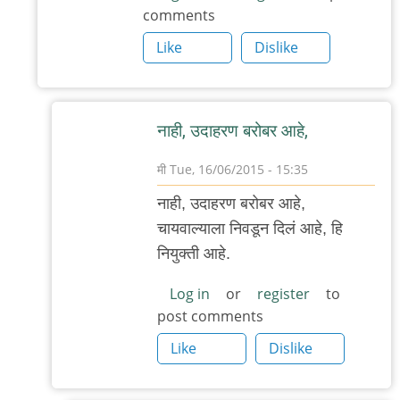
comments
by
Like
Dislike
मी
नाही, उदाहरण बरोबर आहे,
मी
Tue, 16/06/2015 - 15:35
In
नाही, उदाहरण बरोबर आहे,
reply
चायवाल्याला निवडून दिलं आहे, हि
to
नियुक्ती आहे.
वेल,
चायवाला
Log in
or
register
to
post comments
जर
पंप्र
Like
Dislike
होऊ
by