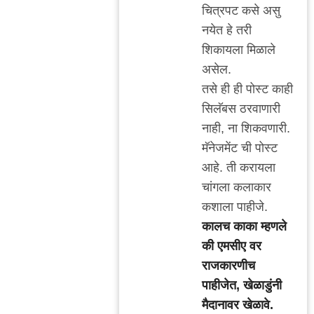
reply
चित्रपट कसे असु
to
नयेत हे तरी
पात्रता
शिकायला मिळाले
by
असेल.
अतिशहाणा
तसे ही ही पोस्ट काही
सिलॅबस ठरवाणारी
नाही, ना शिकवणारी.
मॅनेजमेंट ची पोस्ट
आहे. ती करायला
चांगला कलाकार
कशाला पाहीजे.
कालच काका म्हणले
की एमसीए वर
राजकारणीच
पाहीजेत, खेळाडुंनी
मैदानावर खेळावे.