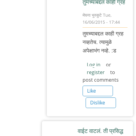
तुमच्याबद्दल काही ग्रह
मेघना भुस्कुटे
Tue,
16/06/2015 - 17:44
In
तुमच्याबद्दल काही ग्रह
reply
नव्हतेच. त्यामुळे
to
अपेक्षाभंग नव्हे. :ड
सूर्यप्रकाशाइतक्या
स्वच्छ
Log in
or
register
to
by
post comments
अनु
राव
Like
Dislike
वाईट वाटलं. ती प्रसिद्ध