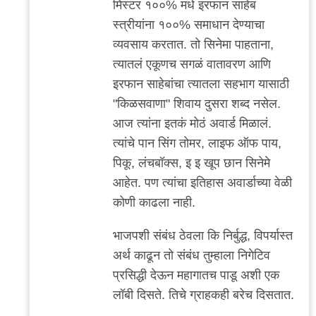
मिस्टर १००% मधे इरफान साहेब
reply
स्त्रीयांना १००% समाधान देण्याचा
to
व्यवसाय करतात. तो सिनेमा पाहताना,
बरोबर
त्यातलं एकूणच सगळं वातावरण आणि
आहे,
इरफान साहेबांचा त्यातला सहभाग यासाठी
आमच्या
"किळसवाणा" शिवाय दुसरा शब्द नसेल.
शाळेचा
आज त्यांना इतकं मोठं अवार्ड मिळालं.
by
त्यांचे पान सिंग तोमर, लाइफ ऑफ पाय,
मी
पिकू, लंचबॉक्स, इ इ खूप छान सिनेमे
आहेत. पण त्यांचा इतिहास अवार्डाच्या वेळी
कोणी काढला नाही.
भाजपशी संबंध ठेवला कि निर्बुद्ध, विपर्यास्त
अर्थ काढून तो संबंध तुम्हाला निगेटिव
प्रसिद्धी देऊन महागातच पाडू अशी एक
लॉबी दिसते. तिचे ग्राहकही बरेच दिसतात.