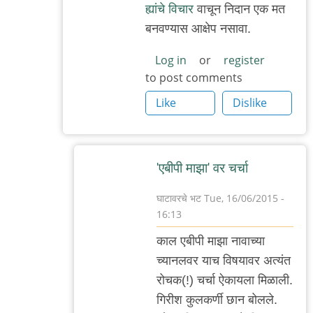
ह्यांचे विचार
वाचून निदान एक मत
२.
बनवण्यास आक्षेप नसावा.
by
अजो१२३
Log in
or
register
to post comments
Like
Dislike
'एबीपी माझा' वर चर्चा
घाटावरचे भट
Tue, 16/06/2015 -
16:13
In
काल एबीपी माझा नावाच्या
reply
च्यानलवर याच विषयावर अत्यंत
to
रोचक(!) चर्चा ऐकायला मिळाली.
सहमत
गिरीश कुलकर्णी छान बोलले.
by