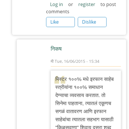
Log in
or
register
to post
comments
Like
Dislike
निकष
मी
Tue, 16/06/2015 - 15:34
In
reply
मिस्टर १००% मधे इरफान साहेब
to
स्त्रीयांना १००% समाधान
मिस्टर
देण्याचा व्यवसाय करतात. तो
१००%
सिनेमा पाहताना, त्यातलं एकूणच
मधे
सगळं वातावरण आणि इरफान
इरफान
साहेबांचा त्यातला सहभाग यासाठी
साहेब
"किळसवाणा" शिवाय दुसरा शब्द