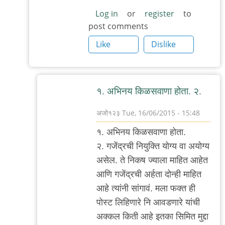
Log in
or
register
to
post comments
Like
Dislike
१. अभिनय किळसवाणा होता. २.
अजो१२३
Tue, 16/06/2015 - 15:48
In
१. अभिनय किळसवाणा होता.
reply
२. गजेंद्रची नियुक्ति योग्य वा अयोग्य
to
असेल. ते निकष ज्याला माहित आहेत
निकष
आणि गजेंद्रची अर्हता दोन्ही माहित
by
आहे त्यांनी सांगावं. मला फक्त ही
मी
पोस्ट लिहिणारे नि आवडणारे यांची
अक्कल किती आहे इतका सिमित मुद्दा