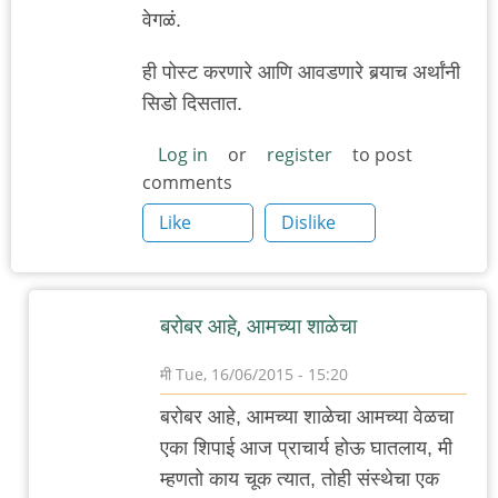
वेगळं.
ही पोस्ट करणारे आणि आवडणारे बर्‍याच अर्थांनी
सिडो दिसतात.
Log in
or
register
to post
comments
Like
Dislike
बरोबर आहे, आमच्या शाळेचा
मी
Tue, 16/06/2015 - 15:20
In
बरोबर आहे, आमच्या शाळेचा आमच्या वेळचा
reply
एका शिपाई आज प्राचार्य होऊ घातलाय, मी
to
म्हणतो काय चूक त्यात, तोही संस्थेचा एक
वासना,