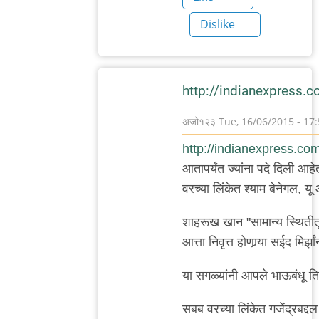
Dislike
http://indianexpress.c
अजो१२३
Tue, 16/06/2015 - 17
In
http://indianexpress.com/
reply
आतापर्यंत ज्यांना पदे दिली आहे
to
वरच्या लिंकेत श्याम बेनेगल, यू आ
वाचून
खेद
शाहरूख खान "सामान्य स्थितीतू
वाटला.
आत्ता निवृत्त होणार्‍या सईद मिर्झां
बाकी
या सगळ्यांनी आपले भाऊबंधू त
काही
by
सबब वरच्या लिंकेत गजेंद्रबद्द
मेघना