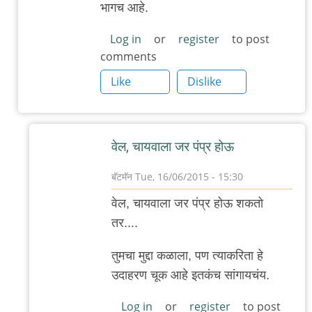
भागच आहे.
जंगल
लव,
Log in
or
register
to post
comments
खुली
खिड़की,
Like
Dislike
by
अजो१२३
वेल, चायवाला जर पंप्र होऊ
बॅटमॅन
Tue, 16/06/2015 - 15:30
In
वेल, चायवाला जर पंप्र होऊ शकतो
reply
तर....
to
बरोबर
तुमचा मुद्दा कळाला, पण त्याकरिता हे
आहे,
उदाहरण चूक आहे इतकंच सांगायचंय.
आमच्या
Log in
or
register
to post
शाळेचा