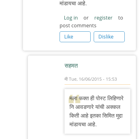
मांडायचा आहे.
Log in
or
register
to
post comments
Like
Dislike
सहमत
मी
Tue, 16/06/2015 - 15:53
In
reply
मला फक्त ही पोस्ट लिहिणारे
to
नि आवडणारे यांची अक्कल
१.
किती आहे इतका सिमित मुद्दा
अभिनय
मांडायचा आहे.
किळसवाणा
होता.