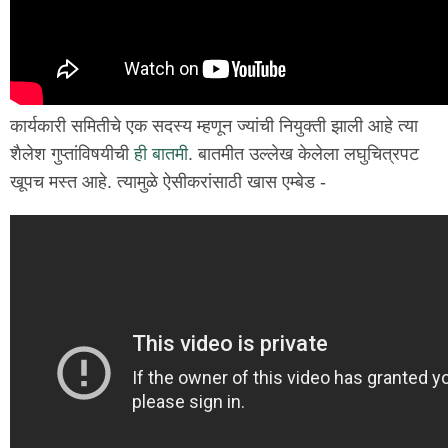
कार्यकारी समितीचे एक सदस्य म्हणून ज्यांची नियुक्ती झाली आहे त्या
शैलेश गुप्तांविषयीची
ही बातमी
. बातमीत उल्लेख केलेला लघुचित्रपट
खूपच मस्त आहे. त्यामुळे ऐसीकरांसाठी खास एम्बेड -