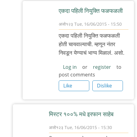
बॅटमॅन
एकदा पहिली नियुक्ति फळफळली
अजो१२३
Tue, 16/06/2015 - 15:50
In
एकदा पहिली नियुक्ति फळफळली
reply
होती चायवाल्याची. म्हणून नंतर
to
निवडून येण्याचं भाग्य मिळालं. असो.
नाही,
उदाहरण
Log in
or
register
to
post comments
बरोबर
आहे,
Like
Dislike
by
मी
मिस्टर १००% मधे इरफान साहेब
अजो१२३
Tue, 16/06/2015 - 15:30
In