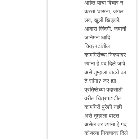
http://indianexpress.c
आहेत याचा विचार न
by
करता 'वासना, जंगल
अजो१२३
लव, खुली खिड़की,
आवारा ज़िंदगी, जवानी
जानेमन' आदि
चित्रपटांतील
कामगिरीच्या निकषावर
त्यांना हे पद दिले जावे
असे तुम्हाला वाटते का
ते सांगा? जर ह्या
प्रतिष्ठेच्या पदासाठी
वरील चित्रपटातील
कामगिरी पुरेशी नाही
असे तुम्हाला वाटत
असेल तर त्यांना हे पद
कोणत्या निकषावर दिले