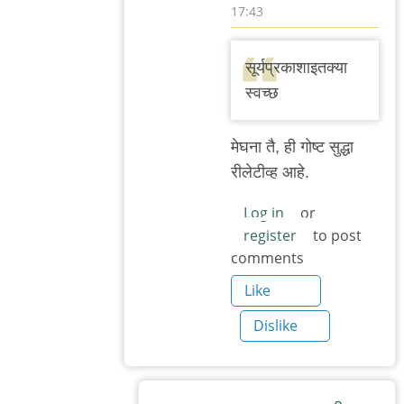
17:43
In
reply
सूर्यप्रकाशाइतक्या
to
स्वच्छ
वाचून
खेद
मेघना तै, ही गोष्ट सुद्धा
वाटला.
रीलेटीव्ह आहे.
बाकी
काही
Log in
or
register
to post
by
comments
मेघना
भुस्कुटे
Like
Dislike