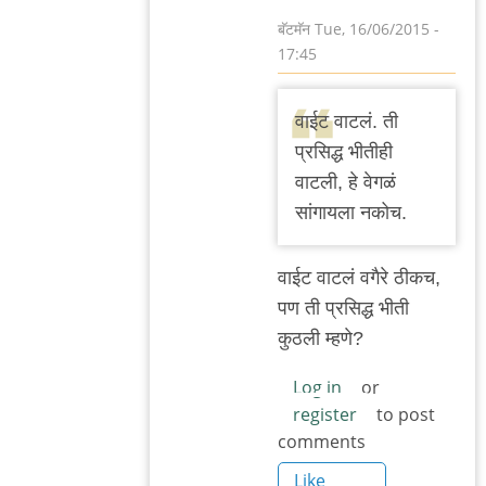
बॅटमॅन
Tue, 16/06/2015 -
17:45
In
reply
वाईट वाटलं. ती
to
प्रसिद्ध भीतीही
वाचून
वाटली, हे वेगळं
खेद
सांगायला नकोच.
वाटला.
बाकी
वाईट वाटलं वगैरे ठीकच,
काही
पण ती प्रसिद्ध भीती
by
कुठली म्हणे?
मेघना
भुस्कुटे
Log in
or
register
to post
comments
Like