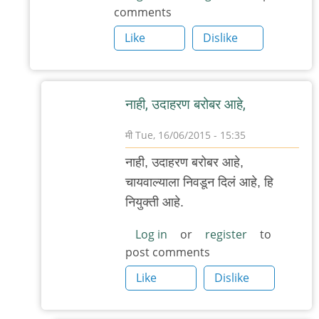
comments
by
Like
Dislike
मी
नाही, उदाहरण बरोबर आहे,
मी
Tue, 16/06/2015 - 15:35
In
नाही, उदाहरण बरोबर आहे,
reply
चायवाल्याला निवडून दिलं आहे, हि
to
नियुक्ती आहे.
वेल,
चायवाला
Log in
or
register
to
post comments
जर
पंप्र
Like
Dislike
होऊ
by