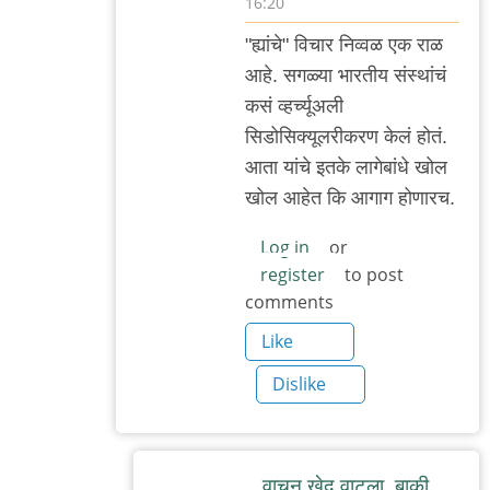
16:20
In
"ह्यांचे" विचार निव्वळ एक राळ
reply
आहे. सगळ्या भारतीय संस्थांचं
to
कसं व्हर्च्यूअली
सहमत
सिडोसिक्यूलरीकरण केलं होतं.
by
आता यांचे इतके लागेबांधे खोल
मी
खोल आहेत कि आगाग होणारच.
Log in
or
register
to post
comments
Like
Dislike
वाचून खेद वाटला. बाकी