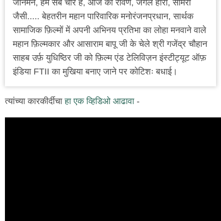
जानेमन, हम सब चोर हैं, आज का रावण, जंगल हीरो, सामरी
जैसी..... बेहतरीन महान पारिवारिक मनोरंजनप्रधान, सार्थक
सामाजिक फ़िल्मों में अपनी अभिनय प्रतिभा का लोहा मनवाने वाले
महान फ़िल्मकार और आसाराम बापू जी के चेले श्री गजेंद्र चौहान
साहब उर्फ़ युधिष्ठिर जी को फ़िल्म एंड टेलिविज़न इंस्टीट्यूट ऑफ़
इंडिया FTII का मुखिया बनाए जाने पर कोटिशः बधाई।
त्यांच्या कारकीर्दीचा
हा एक व्हिडिओ आढावा
-