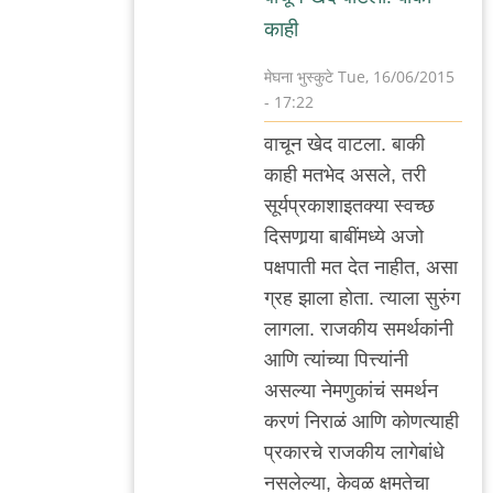
काही
मेघना भुस्कुटे
Tue, 16/06/2015
- 17:22
In
वाचून खेद वाटला. बाकी
reply
काही मतभेद असले, तरी
to
सूर्यप्रकाशाइतक्या स्वच्छ
"ह्यांचे"
दिसणार्‍या बाबींमध्ये अजो
विचार
पक्षपाती मत देत नाहीत, असा
निव्वळ
ग्रह झाला होता. त्याला सुरुंग
एक
लागला. राजकीय समर्थकांनी
राळ
आणि त्यांच्या पित्त्यांनी
by
असल्या नेमणुकांचं समर्थन
अजो१२३
करणं निराळं आणि कोणत्याही
प्रकारचे राजकीय लागेबांधे
नसलेल्या, केवळ क्षमतेचा