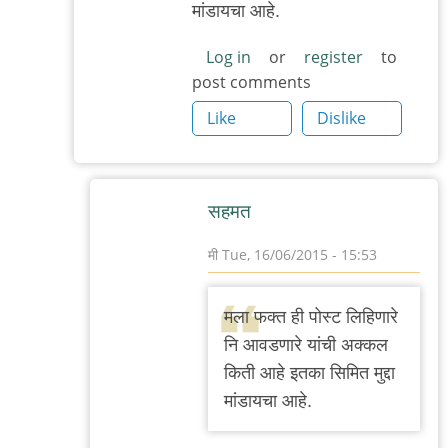
मांडायचा आहे.
Log in
or
register
to
post comments
Like
Dislike
सहमत
मी
Tue, 16/06/2015 - 15:53
In
reply
मला फक्त ही पोस्ट लिहिणारे
to
नि आवडणारे यांची अक्कल
१.
किती आहे इतका सिमित मुद्दा
अभिनय
मांडायचा आहे.
किळसवाणा
होता.