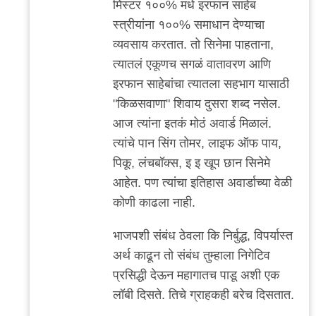
मिस्टर १००% मधे इरफान साहेब
reply
स्त्रीयांना १००% समाधान देण्याचा
to
व्यवसाय करतात. तो सिनेमा पाहताना,
बरोबर
त्यातलं एकूणच सगळं वातावरण आणि
आहे,
इरफान साहेबांचा त्यातला सहभाग यासाठी
आमच्या
"किळसवाणा" शिवाय दुसरा शब्द नसेल.
शाळेचा
आज त्यांना इतकं मोठं अवार्ड मिळालं.
by
त्यांचे पान सिंग तोमर, लाइफ ऑफ पाय,
मी
पिकू, लंचबॉक्स, इ इ खूप छान सिनेमे
आहेत. पण त्यांचा इतिहास अवार्डाच्या वेळी
कोणी काढला नाही.
भाजपशी संबंध ठेवला कि निर्बुद्ध, विपर्यास्त
अर्थ काढून तो संबंध तुम्हाला निगेटिव
प्रसिद्धी देऊन महागातच पाडू अशी एक
लॉबी दिसते. तिचे ग्राहकही बरेच दिसतात.