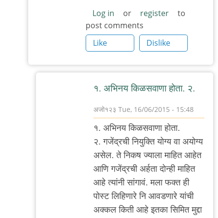
Log in
or
register
to
post comments
Like
Dislike
१. अभिनय किळसवाणा होता. २.
अजो१२३
Tue, 16/06/2015 - 15:48
In
१. अभिनय किळसवाणा होता.
reply
२. गजेंद्रची नियुक्ति योग्य वा अयोग्य
to
असेल. ते निकष ज्याला माहित आहेत
निकष
आणि गजेंद्रची अर्हता दोन्ही माहित
by
आहे त्यांनी सांगावं. मला फक्त ही
मी
पोस्ट लिहिणारे नि आवडणारे यांची
अक्कल किती आहे इतका सिमित मुद्दा