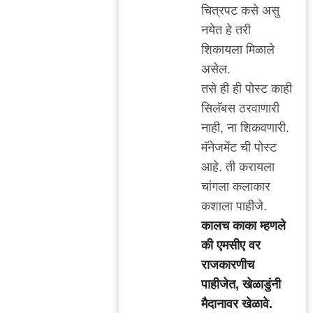
reply
चित्रपट कसे असु
to
नयेत हे तरी
पात्रता
शिकायला मिळाले
by
असेल.
अतिशहाणा
तसे ही ही पोस्ट काही
सिलॅबस ठरवाणारी
नाही, ना शिकवणारी.
मॅनेजमेंट ची पोस्ट
आहे. ती करायला
चांगला कलाकार
कशाला पाहीजे.
कालच काका म्हणले
की एमसीए वर
राजकारणीच
पाहीजेत, खेळाडुंनी
मैदानावर खेळावे.