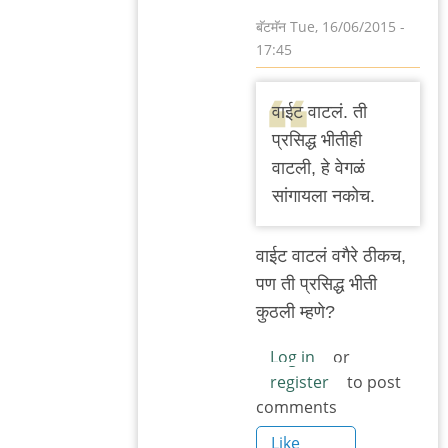
बॅटमॅन
Tue, 16/06/2015 -
17:45
In
reply
वाईट वाटलं. ती
to
प्रसिद्ध भीतीही
वाचून
वाटली, हे वेगळं
खेद
सांगायला नकोच.
वाटला.
बाकी
वाईट वाटलं वगैरे ठीकच,
काही
पण ती प्रसिद्ध भीती
by
कुठली म्हणे?
मेघना
भुस्कुटे
Log in
or
register
to post
comments
Like