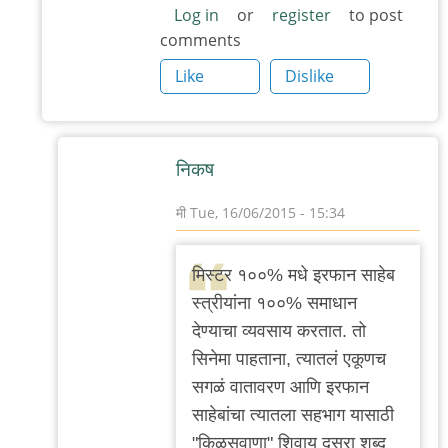
Log in
or
register
to post
comments
Like
Dislike
निकष
मी
Tue, 16/06/2015 - 15:34
In
reply
मिस्टर १००% मधे इरफान साहेब
to
स्त्रीयांना १००% समाधान
मिस्टर
देण्याचा व्यवसाय करतात. तो
१००%
सिनेमा पाहताना, त्यातलं एकूणच
मधे
सगळं वातावरण आणि इरफान
इरफान
साहेबांचा त्यातला सहभाग यासाठी
साहेब
"किळसवाणा" शिवाय दुसरा शब्द