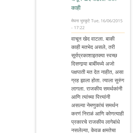
काही
मेघना भुस्कुटे
Tue, 16/06/2015
- 17:22
In
वाचून खेद वाटला. बाकी
reply
काही मतभेद असले, तरी
to
सूर्यप्रकाशाइतक्या स्वच्छ
"ह्यांचे"
दिसणार्‍या बाबींमध्ये अजो
विचार
पक्षपाती मत देत नाहीत, असा
निव्वळ
ग्रह झाला होता. त्याला सुरुंग
एक
लागला. राजकीय समर्थकांनी
राळ
आणि त्यांच्या पित्त्यांनी
by
असल्या नेमणुकांचं समर्थन
अजो१२३
करणं निराळं आणि कोणत्याही
प्रकारचे राजकीय लागेबांधे
नसलेल्या, केवळ क्षमतेचा