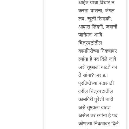
http://indianexpress.c
आहेत याचा विचार न
by
करता 'वासना, जंगल
अजो१२३
लव, खुली खिड़की,
आवारा ज़िंदगी, जवानी
जानेमन' आदि
चित्रपटांतील
कामगिरीच्या निकषावर
त्यांना हे पद दिले जावे
असे तुम्हाला वाटते का
ते सांगा? जर ह्या
प्रतिष्ठेच्या पदासाठी
वरील चित्रपटातील
कामगिरी पुरेशी नाही
असे तुम्हाला वाटत
असेल तर त्यांना हे पद
कोणत्या निकषावर दिले