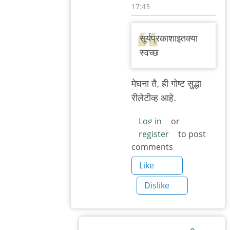
17:43
In
reply
सूर्यप्रकाशाइतक्या
to
स्वच्छ
वाचून
खेद
मेघना तै, ही गोष्ट सुद्धा
वाटला.
रीलेटीव्ह आहे.
बाकी
काही
Log in
or
register
to post
by
comments
मेघना
भुस्कुटे
Like
Dislike