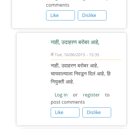
comments
by
Like
Dislike
मी
नाही, उदाहरण बरोबर आहे,
मी
Tue, 16/06/2015 - 15:35
In
नाही, उदाहरण बरोबर आहे,
reply
चायवाल्याला निवडून दिलं आहे, हि
to
नियुक्ती आहे.
वेल,
चायवाला
Log in
or
register
to
post comments
जर
पंप्र
Like
Dislike
होऊ
by