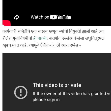
कार्यकारी समितीचे एक सदस्य म्हणून ज्यांची नियुक्ती झाली आहे त्या
शैलेश गुप्तांविषयीची
ही बातमी
. बातमीत उल्लेख केलेला लघुचित्रपट
खूपच मस्त आहे. त्यामुळे ऐसीकरांसाठी खास एम्बेड -