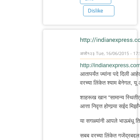
Dislike
http://indianexpress.c
अजो१२३
Tue, 16/06/2015 - 17
In
http://indianexpress.com/
reply
आतापर्यंत ज्यांना पदे दिली आहे
to
वरच्या लिंकेत श्याम बेनेगल, यू आ
वाचून
खेद
शाहरूख खान "सामान्य स्थितीतू
वाटला.
आत्ता निवृत्त होणार्‍या सईद मिर्झां
बाकी
या सगळ्यांनी आपले भाऊबंधू त
काही
by
सबब वरच्या लिंकेत गजेंद्रबद्द
मेघना