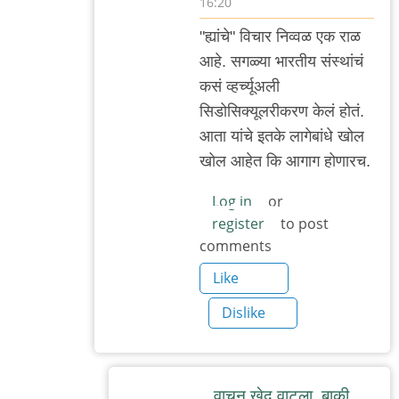
16:20
In
"ह्यांचे" विचार निव्वळ एक राळ
reply
आहे. सगळ्या भारतीय संस्थांचं
to
कसं व्हर्च्यूअली
सहमत
सिडोसिक्यूलरीकरण केलं होतं.
by
आता यांचे इतके लागेबांधे खोल
मी
खोल आहेत कि आगाग होणारच.
Log in
or
register
to post
comments
Like
Dislike
वाचून खेद वाटला. बाकी