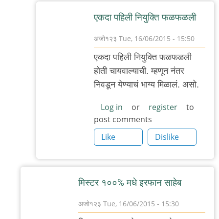
बॅटमॅन
एकदा पहिली नियुक्ति फळफळली
अजो१२३
Tue, 16/06/2015 - 15:50
In
एकदा पहिली नियुक्ति फळफळली
reply
होती चायवाल्याची. म्हणून नंतर
to
निवडून येण्याचं भाग्य मिळालं. असो.
नाही,
उदाहरण
Log in
or
register
to
post comments
बरोबर
आहे,
Like
Dislike
by
मी
मिस्टर १००% मधे इरफान साहेब
अजो१२३
Tue, 16/06/2015 - 15:30
In