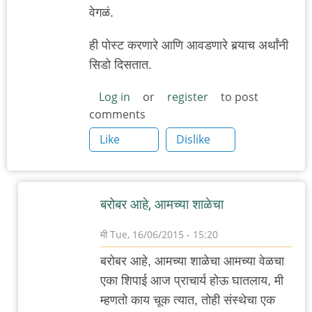
वेगळं.
ही पोस्ट करणारे आणि आवडणारे बर्‍याच अर्थांनी
सिडो दिसतात.
Log in
or
register
to post
comments
Like
Dislike
बरोबर आहे, आमच्या शाळेचा
मी
Tue, 16/06/2015 - 15:20
In
बरोबर आहे, आमच्या शाळेचा आमच्या वेळचा
reply
एका शिपाई आज प्राचार्य होऊ घातलाय, मी
to
म्हणतो काय चूक त्यात, तोही संस्थेचा एक
वासना,