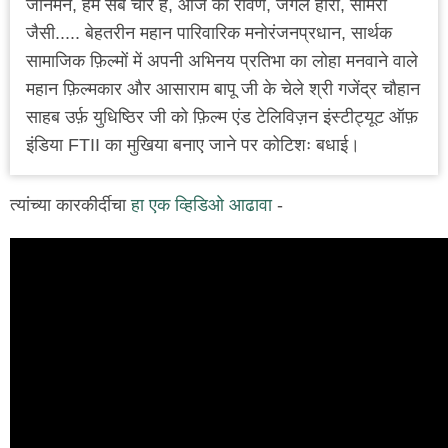
जानेमन, हम सब चोर हैं, आज का रावण, जंगल हीरो, सामरी
जैसी..... बेहतरीन महान पारिवारिक मनोरंजनप्रधान, सार्थक
सामाजिक फ़िल्मों में अपनी अभिनय प्रतिभा का लोहा मनवाने वाले
महान फ़िल्मकार और आसाराम बापू जी के चेले श्री गजेंद्र चौहान
साहब उर्फ़ युधिष्ठिर जी को फ़िल्म एंड टेलिविज़न इंस्टीट्यूट ऑफ़
इंडिया FTII का मुखिया बनाए जाने पर कोटिशः बधाई।
त्यांच्या कारकीर्दीचा
हा एक व्हिडिओ आढावा
-