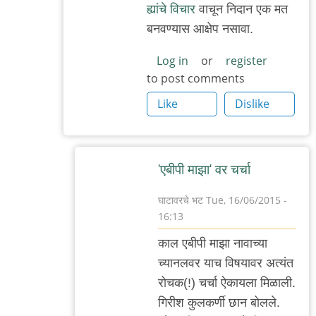
ह्यांचे विचार
वाचून निदान एक मत
२.
बनवण्यास आक्षेप नसावा.
by
अजो१२३
Log in
or
register
to post comments
Like
Dislike
'एबीपी माझा' वर चर्चा
घाटावरचे भट
Tue, 16/06/2015 -
16:13
In
काल एबीपी माझा नावाच्या
reply
च्यानलवर याच विषयावर अत्यंत
to
रोचक(!) चर्चा ऐकायला मिळाली.
सहमत
गिरीश कुलकर्णी छान बोलले.
by