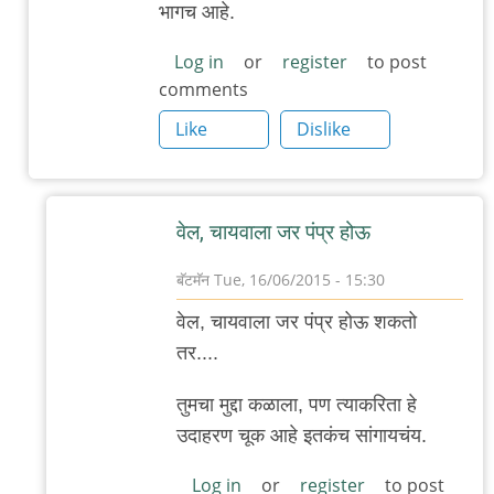
भागच आहे.
जंगल
लव,
Log in
or
register
to post
comments
खुली
खिड़की,
Like
Dislike
by
अजो१२३
वेल, चायवाला जर पंप्र होऊ
बॅटमॅन
Tue, 16/06/2015 - 15:30
In
वेल, चायवाला जर पंप्र होऊ शकतो
reply
तर....
to
बरोबर
तुमचा मुद्दा कळाला, पण त्याकरिता हे
आहे,
उदाहरण चूक आहे इतकंच सांगायचंय.
आमच्या
Log in
or
register
to post
शाळेचा