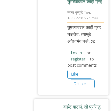
तुमच्याबद्दल काही ग्रह
मेघना भुस्कुटे
Tue,
16/06/2015 - 17:44
In
तुमच्याबद्दल काही ग्रह
reply
नव्हतेच. त्यामुळे
to
अपेक्षाभंग नव्हे. :ड
सूर्यप्रकाशाइतक्या
स्वच्छ
Log in
or
register
to
by
post comments
अनु
राव
Like
Dislike
वाईट वाटलं. ती प्रसिद्ध