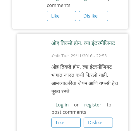
comments
कुठे?
जे
Like
Dislike
एम
रोडवर
by
ओह तिकडे होय. त्या इंटरमीजियट
बॅटमॅन
बॅटमॅन
Tue, 29/11/2016 - 22:53
In
ओह तिकडे होय. त्या इंटरमीजियट
reply
भागात जास्त कधी फिरलो नाही.
to
आमच्याकरिता जेयम आणि यफसी हेच
नाय.
मुख्य रस्ते.
आपटे
रोडवर
Log in
or
register
to
post comments
संतोष
बेकरी
Like
Dislike
by