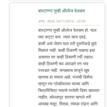
बापटाण्णा तुम्ही ऑल्वेज वेलकम
अभ्या..
Wed, 30/11/2016 - 20:00
In
बापटाण्णा तुम्ही ऑल्वेज वेलकम हो. याल
reply
तवा कट्टा करु. त्यात काय एवढं.
to
बाकी असं जेवण मला तरी दुसरीकडे कुठे
मायला
मिळालं नाही. काही ठिकाणी भाकर्‍या बर्‍या
,हे
असतात तर काही ठिकाणी तर्री जहाल.
विंट्रेस्टिंग
काही ठिकाणी चव आवडते पण भाव
by
परवडत नाही. सगळ्याच बाजूने खुष
अबापट
व्हायचा हा मामला आहे. पंजाबी डिशेस
म्हणून त्या ग्रेव्हीवाल्या भाज्या आणि
चित्रविचित्र नावाचे परदेशी डिशा खाववत
नाहीत. कोल्लापूर सातारा म्हणले तरी
आख्खा मसूर, मिसळ, तांबडा पांढरा आणि