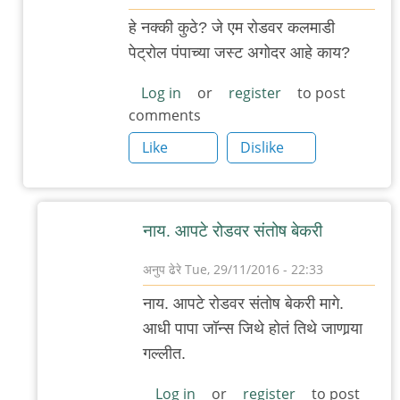
In
हे नक्की कुठे? जे एम रोडवर कलमाडी
reply
पेट्रोल पंपाच्या जस्ट अगोदर आहे काय?
to
पुन्हा
Log in
or
register
to post
comments
एकदा
डेक्कन
Like
Dislike
रोंदेवू
(
नीट
नाय. आपटे रोडवर संतोष बेकरी
टायपत
का
अनुप ढेरे
Tue, 29/11/2016 - 22:33
नाहीये
In
नाय. आपटे रोडवर संतोष बेकरी मागे.
?)
reply
आधी पापा जॉन्स जिथे होतं तिथे जाणार्‍या
by
to
गल्लीत.
अबापट
हे
नक्की
Log in
or
register
to post