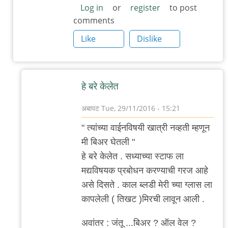
का
Log in
or
register
to post
comments
नाहीये
?)
Like
Dislike
by
अबापट
हे बरे केलेत
अबापट
Tue, 29/11/2016 - 15:21
In
" त्यांच्या वाईनविषयी खात्री नव्हती म्हणून
reply
मी बिअर घेतली "
to
हे बरे केलेत . सध्याच्या स्टाफ ला
अ-
मद्यविषयक प्रबोधन करण्याची गरज आहे
प्रातिनिधिक
असे दिसते . काल ब्लडी मेरी च्या ग्लास ला
अनुभव
कापलेली ( तिखट )मिरची लावून आली .
by
चिंतातुर
अवांतर : जंतू ...बिअर ? ऑल वेल ?