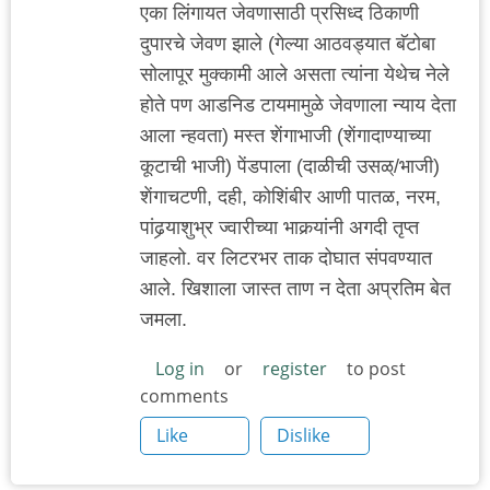
एका लिंगायत जेवणासाठी प्रसिध्द ठिकाणी
दुपारचे जेवण झाले (गेल्या आठवड्यात बॅटोबा
सोलापूर मुक्कामी आले असता त्यांना येथेच नेले
होते पण आडनिड टायमामुळे जेवणाला न्याय देता
आला न्हवता) मस्त शेंगाभाजी (शेंगादाण्याच्या
कूटाची भाजी) पेंडपाला (दाळीची उसळ्/भाजी)
शेंगाचटणी, दही, कोशिंबीर आणी पातळ, नरम,
पांढर्‍याशुभ्र ज्वारीच्या भाकर्‍यांनी अगदी तृप्त
जाहलो. वर लिटरभर ताक दोघात संपवण्यात
आले. खिशाला जास्त ताण न देता अप्रतिम बेत
जमला.
Log in
or
register
to post
comments
Like
Dislike