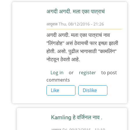
अगदी अगदी. मला एका पात्राचं
आदूबाळ
Thu, 08/12/2016 - 21:26
In
अगदी अगदी. मला एका पात्राचं नाव
reply
"लिंगडोह" असं ठेवायची फार इच्छा झाली
to
होती. असो. पुढील भागासाठी "कामलिंग"
=))
नोटवून ठेवतो आहे.
by
रुची
Log in
or
register
to post
comments
Like
Dislike
Kamling हे वर्जिनल नाव .
अबापट
Fri, 09/12/2016 - 11:10