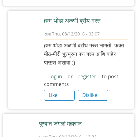
ह्म्म्म थोडा अळणी ब्रॉथ मस्त
सामो
Thu, 08/12/2016 - 03:07
In
ह्म्म्म थोडा अळणी ब्रॉथ मस्त लागतो. फक्त
reply
मीठ-मीरी भुरभुरुन पण गरम आणि बाहेर
to
पाऊस असावा :)
आज
दुपारी
Log in
or
register
to post
comments
हिंजवडी
-
Like
Dislike
भूमकर
चौक
by
पुण्यात जंगली महाराज
गणामास्तर
मनीषा
Thu, 08/12/2016 - 13:33