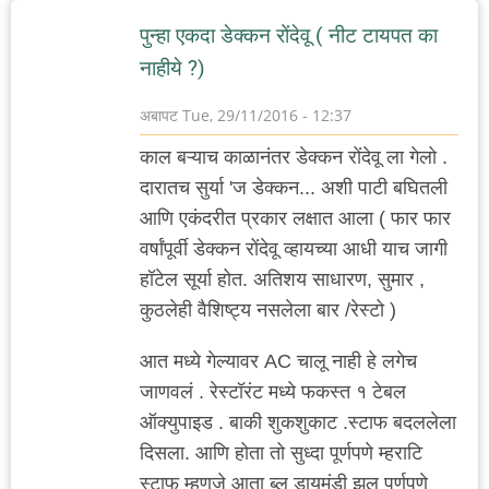
पुन्हा एकदा डेक्कन रोंदेवू ( नीट टायपत का
नाहीये ?)
अबापट
Tue, 29/11/2016 - 12:37
काल बऱ्याच काळानंतर डेक्कन रोंदेवू ला गेलो .
दारातच सुर्या 'ज डेक्कन... अशी पाटी बघितली
आणि एकंदरीत प्रकार लक्षात आला ( फार फार
वर्षांपूर्वी डेक्कन रोंदेवू व्हायच्या आधी याच जागी
हॉटेल सूर्या होत. अतिशय साधारण, सुमार ,
कुठलेही वैशिष्ट्य नसलेला बार /रेस्टो )
आत मध्ये गेल्यावर AC चालू नाही हे लगेच
जाणवलं . रेस्टॉरंट मध्ये फकस्त १ टेबल
ऑक्युपाइड . बाकी शुकशुकाट .स्टाफ बदललेला
दिसला. आणि होता तो सुध्दा पूर्णपणे म्हराटि
स्टाफ म्हणजे आता ब्लू डायमंडी झूल पूर्णपणे