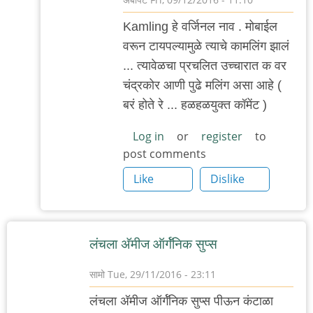
In
Kamling हे वर्जिनल नाव . मोबाईल
reply
वरून टायपल्यामुळे त्याचे कामलिंग झालं
to
... त्यावेळचा प्रचलित उच्चारात क वर
अगदी
चंद्रकोर आणी पुढे मलिंग असा आहे (
अगदी.
बरं होते रे ... हळहळयुक्त कॉमेंट )
मला
एका
Log in
or
register
to
post comments
पात्राचं
by
Like
Dislike
आदूबाळ
लंचला अ‍ॅमीज ऑर्गॅनिक सुप्स
सामो
Tue, 29/11/2016 - 23:11
लंचला अ‍ॅमीज ऑर्गॅनिक सुप्स पीऊन कंटाळा