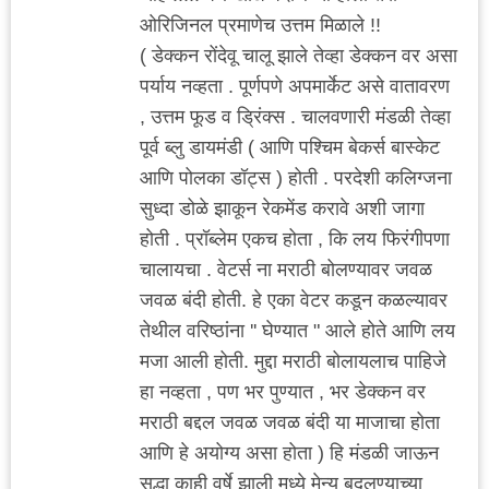
ओरिजिनल प्रमाणेच उत्तम मिळाले !!
( डेक्कन रोंदेवू चालू झाले तेव्हा डेक्कन वर असा
पर्याय नव्हता . पूर्णपणे अपमार्केट असे वातावरण
, उत्तम फूड व ड्रिंक्स . चालवणारी मंडळी तेव्हा
पूर्व ब्लु डायमंडी ( आणि पश्चिम बेकर्स बास्केट
आणि पोलका डॉट्स ) होती . परदेशी कलिग्जना
सुध्दा डोळे झाकून रेकमेंड करावे अशी जागा
होती . प्रॉब्लेम एकच होता , कि लय फिरंगीपणा
चालायचा . वेटर्स ना मराठी बोलण्यावर जवळ
जवळ बंदी होती. हे एका वेटर कडून कळल्यावर
तेथील वरिष्ठांना '' घेण्यात " आले होते आणि लय
मजा आली होती. मुद्दा मराठी बोलायलाच पाहिजे
हा नव्हता , पण भर पुण्यात , भर डेक्कन वर
मराठी बद्दल जवळ जवळ बंदी या माजाचा होता
आणि हे अयोग्य असा होता ) हि मंडळी जाऊन
सुद्धा काही वर्षे झाली मध्ये मेन्यू बदलण्याच्या