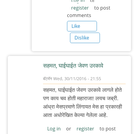
Log in
or
register
to post
comments
Like
Dislike
सहमत, घाईघाईत जेवण उरकावे
बॅटमॅन
Wed, 30/11/2016 - 21:55
In
सहमत, घाईघाईत जेवण उरकावे लागले होते
reply
पण काय चव होती महाराजा! लयच जब्री.
to
आंध्रा मेसप्रमाणे लिंगायत मेस हा प्रकारही
आज
आता अधोरेखित केल्या गेलेला आहे.
गावातल्याच
अन्नपूर्णा
Log in
or
register
to post