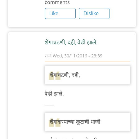
comments
by
अभ्या..
Like
Dislike
शेंगाचटणी, दही, वेडी झाले.
सामो
Wed, 30/11/2016 - 23:39
In
reply
शेंगाचटणी, दही,
to
आज
वेडी झाले.
गावातल्याच
___
अन्नपूर्णा
by
शेंगादाण्याच्या कूटाची भाजी
अभ्या..