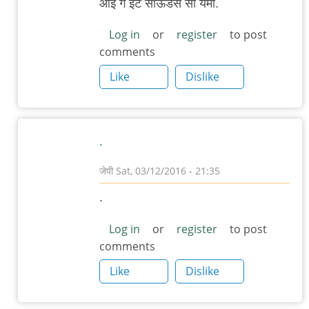
आई गं इट साऊंडस सो यमी.
Log in
or
register
to post
comments
Like
Dislike
.
जेपी
Sat, 03/12/2016 - 21:35
In
.
reply
to
Log in
or
register
to post
comments
आज
गावातल्याच
Like
Dislike
अन्नपूर्णा
by