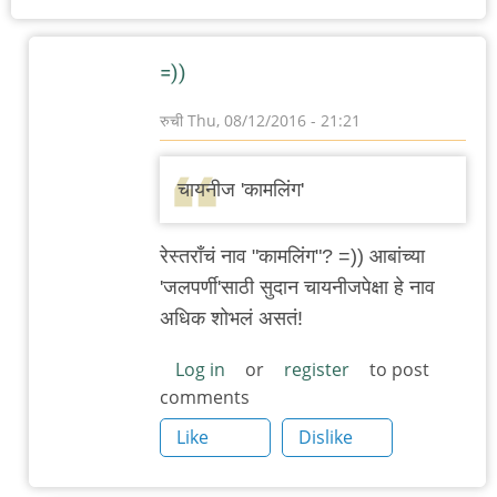
=))
रुची
Thu, 08/12/2016 - 21:21
In
reply
चायनीज 'कामलिंग'
to
संतोष
रेस्तराँचं नाव "कामलिंग"? =)) आबांच्या
बेकरी
'जलपर्णी'साठी सुदान चायनीजपेक्षा हे नाव
च्या
अधिक शोभलं असतं!
मागचं
!!!
Log in
or
register
to post
comments
(
by
Like
Dislike
अबापट