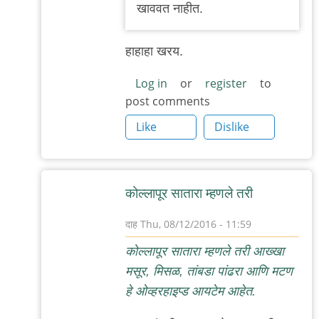
तुम्ही
खाववत नाहीत.
ऑल्वेज
वेलकम
हाहाहा खरय.
by
अभ्या..
Log in
or
register
to
post comments
Like
Dislike
कोल्लापूर सातारा म्हणले तरी
दाह
Thu, 08/12/2016 - 11:59
In
कोल्लापूर सातारा म्हणले तरी आख्खा
reply
मसूर, मिसळ, तांबडा पांढरा आणि मटण
to
हे ओव्हरहाइप्ड आयटेम आहेत.
बापटाण्णा