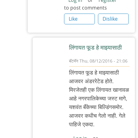
to post comments
by
अभ्या..
Like
Dislike
लिंगायत फूड हे माझ्यासाठी
बॅटमॅन
Thu, 08/12/2016 - 21:06
In
लिंगायत फूड हे माझ्यासाठी
reply
आजवर अंडररेटेड होते.
to
मिरजेतही एक लिंगायत खानावळ
हो
आहे नगरपालिकेच्या जस्ट मागे,
नक्की
यशवंत बँकेच्या बिल्डिंगसमोर.
येणार.
आजवर कधीच गेलो नाही. गेले
बादवे
पाहिजे एकदा.
by
दाह