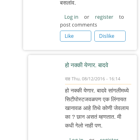
बसलांव.
म्हणले
तरी
Log in
or
register
to
post comments
by
दाह
Like
Dislike
हो नक्की येणार. बादवे
दाह
Thu, 08/12/2016 - 16:14
In
हो नक्की येणार. बादवे सांगलीमध्ये
reply
सिटीपोस्टजवळपण एक लिंगायत
to
खानावळ आहे तिथे कोणी जेवलाय
मर्दा
का ? छान असतं म्हणतात. मी
तेच्यासाठी
कधी गेलो नाही पण.
यायला
लागतंय
Log in
or
register