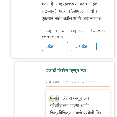
मटण हे ओव्हरहाइप्ड आयटेम आहेत.
तुळजापूरी मटण कोल्हापूरला कधीच
ऐकणार नाही चवीत आणि जहालपणात.
Log in
or
register
to post
comments
Like
Dislike
पंजाबी डिशेस म्हणून त्या
सामो
Wed, 30/11/2016 - 23:39
In
reply
पंजाबी डिशेस म्हणून त्या
to
ग्रेव्हीवाल्या भाज्या आणि
बापटाण्णा
चित्रविचित्र नावाचे परदेशी डिशा