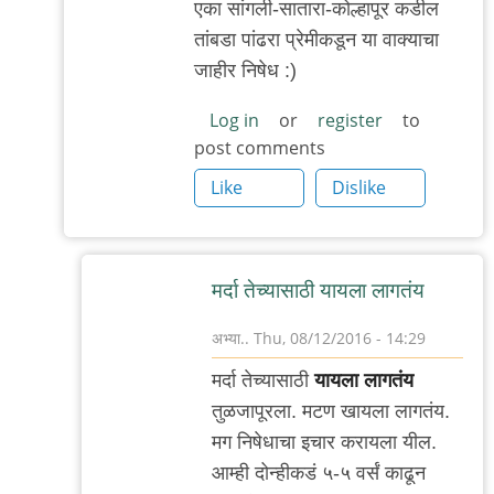
तुम्ही
एका सांगली-सातारा-कोल्हापूर कडील
ऑल्वेज
तांबडा पांढरा प्रेमीकडून या वाक्याचा
वेलकम
जाहीर निषेध :)
by
Log in
or
register
to
अभ्या..
post comments
Like
Dislike
मर्दा तेच्यासाठी यायला लागतंय
अभ्या..
Thu, 08/12/2016 - 14:29
In
मर्दा तेच्यासाठी
यायला लागतंय
reply
तुळजापूरला. मटण खायला लागतंय.
to
मग निषेधाचा इचार करायला यील.
कोल्लापूर
आम्ही दोन्हीकडं ५-५ वर्सं काढून
सातारा