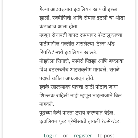
गेल्या आठवड्यात इटालियन खायची इच्छा
झाली. स्क्वीसितो आणि रोयाल इटली चा थोडा
कंटाळाच आला होता.
म्हणून सेनापती बापट रस्त्यावर पॅन्टालून्सच्या
पाठीमागील गल्लीत असलेल्या 'टेल्स अँड
स्पिरिट' मध्ये इटालियन खाल्ले.
मोझरेला सिगार्स, फार्मर्स पिझ्झा आणि बक्लावा
विथ बटरस्कॉच आइसक्रीम मागवले. सगळे
पदार्थ चवीला अफलातून होते.
इतके खाल्ल्यावर पास्ता साठी पोटात जागा
शिल्लक राहिली नाही म्हणून नाइलाजाने बिल
मागवले.
पुढच्या वेळी पास्ता ट्राय करण्यात येईल.
इटालियन फूड प्रेमींसाठी हायली रेकमेन्डेड.
Log in
or
register
to post