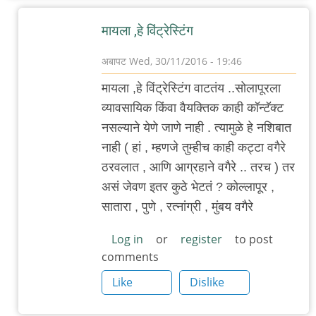
मायला ,हे विंट्रेस्टिंग
अबापट
Wed, 30/11/2016 - 19:46
In
मायला ,हे विंट्रेस्टिंग वाटतंय ..सोलापूरला
reply
व्यावसायिक किंवा वैयक्तिक काही कॉन्टॅक्ट
to
नसल्याने येणे जाणे नाही . त्यामुळे हे नशिबात
आज
नाही ( हां , म्हणजे तुम्हीच काही कट्टा वगैरे
गावातल्याच
ठरवलात , आणि आग्रहाने वगैरे .. तरच ) तर
अन्नपूर्णा
असं जेवण इतर कुठे भेटतं ? कोल्लापूर ,
by
सातारा , पुणे , रत्नांग्री , मुंबय वगैरे
अभ्या..
Log in
or
register
to post
comments
Like
Dislike