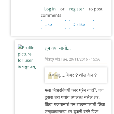
जंतू
Log in
or
register
to post
comments
Like
Dislike
तुम क्या जानो...
चिंतातुर जंतू
Tue, 29/11/2016 - 15:56
In
reply
>>जंतू ...बिअर ? ऑल वेल ?
to
हे
१
मला बिअरविषयी फार प्रेम नाही
, पण
बरे
दुसरा बरा पर्याय उपलब्ध नसेल तर,
केलेत
किंवा यजमानांचं मन राखण्यासाठी किंवा
by
उन्हाळ्यातल्या भर दुपारी वगैरे पिऊ