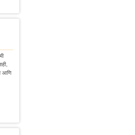
मी
ाही,
या आणि