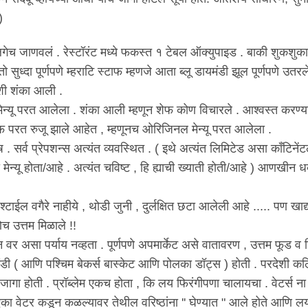
)
लगेच जाणवलं . रेस्टॉरंट मध्ये फकस्त १ टेबल ऑक्युपाइड . बाकी शुकशुक
ुध्दा पूर्णपणे म्हराटि स्टाफ म्हणजे आता ब्लू डायमंडी झूल पूर्णपणे उतरल
शी शंका आली .
मेन्यू परत आलेला . शंका आली म्हणून शेफ कोण विचारले . आश्वस्त करण्य
शेफ परत रुजू झाले आहेत , म्हणूनच ओरिजिनल मेन्यू परत आलेला .
 . सर्व प्रेपशन्स अत्यंत व्यवस्थित . ( इथे अत्यंत लिमिटेड असा कॉंटिनेंट
्यू होता/आहे . अत्यंत चविष्ट , हि ह्याची ख्याती होती/आहे ) आणखीन ध
 श्टाईल वगैरे नाहीये , थोडी जुनी , दुर्लक्षित छटा आलेली आहे ..... पण खाद्
च उत्तम मिळाले !!
्कन वर असा पर्याय नव्हता . पूर्णपणे अपमार्केट असे वातावरण , उत्तम फूड व ड
डायमंडी ( आणि पश्चिम बेकर्स बास्केट आणि पोलका डॉट्स ) होती . परदेशी क
 जागा होती . प्रॉब्लेम एकच होता , कि लय फिरंगीपणा चालायचा . वेटर्स ना
का वेटर कडून कळल्यावर तेथील वरिष्ठांना '' घेण्यात " आले होते आणि 