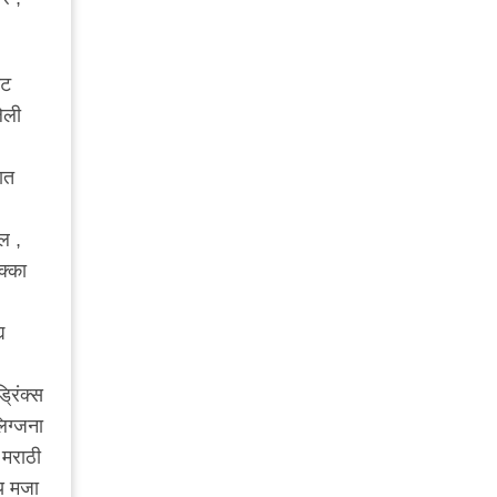
ाट
ेली
ात
ल ,
क्का
य
्रिंक्स
लिग्जना
 मराठी
लय मजा