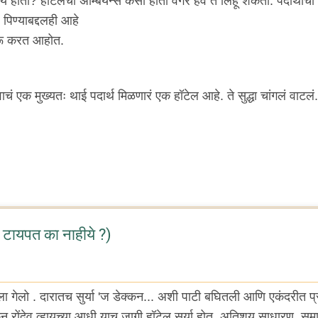
 होती? हॉटेलचा अ‍ॅम्बियन्स कसा होता वगैरे हवं ते लिहू शकता. पदार्थाचा
पिण्याबद्दलही आहे
ुरू करत आहोत.
ाचं एक मुख्यतः थाई पदार्थ मिळणारं एक हॉटेल आहे. ते सुद्धा चांगलं वाटलं.
ीट टायपत का नाहीये ?)
 ला गेलो . दारातच सुर्या 'ज डेक्कन... अशी पाटी बघितली आणि एकंदरीत प
क्कन रोंदेवू व्हायच्या आधी याच जागी हॉटेल सूर्या होत. अतिशय साधारण, सुम