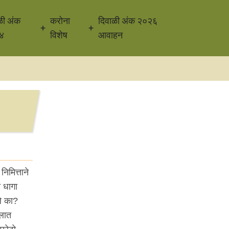
ळी अंक
करोना
दिवाळी अंक २०२६
४
विशेष
आवाहन
िमित्ताने
 धागा
ले का?
ेलात