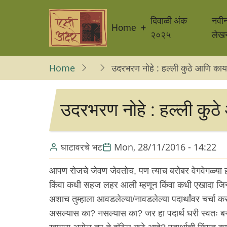
Skip
Main
to
दिवाळी अंक
नवी
Home
navigation
main
२०२५
लेख
content
Home
उदरभरण नोहे : हल्ली कुठे आणि काय
उदरभरण नोहे : हल्ली कुठ
घाटावरचे भट
Mon, 28/11/2016 - 14:22
आपण रोजचे जेवण जेवतोच, पण त्याच बरोबर वेगवेगळ्या हॉट
किंवा कधी सहज लहर आली म्हणून किंवा कधी एखादा जिन्न
अशाच तुम्हाला आवडलेल्या/नावडलेल्या पदार्थांवर चर्चा क
असल्यास का? नसल्यास का? जर हा पदार्थ घरी स्वतः ब