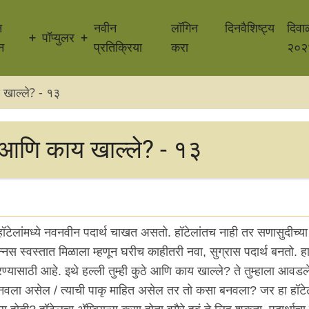
न
नवीन
लॉगिन
दिनवैशिष्ट्य
दिवा
पॉप्युलर
न
प्रतिक्रिया
करा
२०२
 खाल्ले? - १३
े आणि काय खाल्ले? - १३
ेलांमध्ये नवनवीन पदार्थ चाखत असतो. हॉटेलांतच नाही तर सणासुदीच्या न
स स्वस्तात मिळाला म्हणून घरीच काहीतरी नवा, सुग्रास पदार्थ बनतो. हा
रण्यासाठी आहे. इथे हल्ली तुम्ही कुठे आणि काय खाल्ले? ते तुम्हाला आवड
नवला असेल / त्याची पाकृ माहित असेल तर तो कसा बनवला? जर हा हॉट