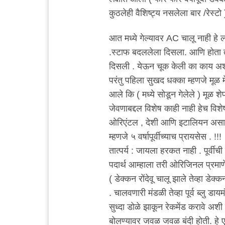
कुठलेही वैशिष्ट्य नसलेला बार /रेस्टो 
आत मध्ये गेल्यावर AC चालू नाही हे 
.स्टाफ बदललेला दिसला. आणि होता तो स
दिसली . येऊन चूक केली का काय अ
परंतु पहिला सुखद धक्का म्हणजे मूळ 
आले कि ( मध्ये सोडून गेलेले ) मूळ 
जेवणाबद्दल विशेष काही नाही हेच विशेष
ओरिएंटल , देशी आणि इटालियन असा मेन
म्हणजे ५ वर्षापूर्वीच्याच प्रायसेस . !!!
तात्पर्य : जायला हरकत नाही . पूर्वीची
पदार्थ आम्हाला तरी ओरिजिनल प्रमाणे
( डेक्कन रोंदेवू चालू झाले तेव्हा डेक
. चालवणारी मंडळी तेव्हा पूर्व ब्लु 
सुध्दा डोळे झाकून रेकमेंड करावे अशी
बोलण्यावर जवळ जवळ बंदी होती. हे ए