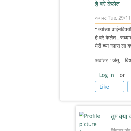
का
हे बरे केलेत
नाहीये
अबापट
Tue, 29/11
?)
In
by
" त्यांच्या वाईनविष
reply
अबापट
हे बरे केलेत . सध्
to
मेरी च्या ग्लास ला
अ-
प्रातिनिधिक
अवांतर : जंतू ...
अनुभव
Log in
or
by
चिंतातुर
Like
जंतू
तुम क्या 
चिंतातुर जंतू