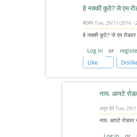
हे नक्की कुठे? जे एम र
बॅटमॅन
Tue, 29/11/2016 - 
In
हे नक्की कुठे? जे एम रोडव
reply
to
Log in
or
registe
पुन्हा
Like
Dislik
एकदा
डेक्कन
रोंदेवू
(
नाय. आपटे रोडव
नीट
अनुप ढेरे
Tue, 29/1
टायपत
In
का
नाय. आपटे रोडवर सं
reply
नाहीये
to
?)
Log in
or