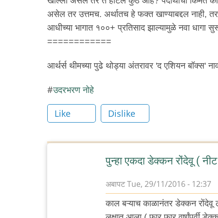
खाल्ला असेल तर ते हॉटेल कुठे आहे? पदार्थाची किंमत काय
असेल तर उत्तमच. अर्थातच हे फक्त खाण्याबद्दल नाही, तर 
आधीच्या भागात १००+ प्रतिसाद झाल्यामुळे नवा धागा स
============
आर्थर्स थीमच्या पुढे थोड्या अंतरावर 'द एशियन बॉक्स' नाव
उदरभरण नोहे
Like
Dislike
पुन्हा एकदा डेक्कन रोंदेवू ( न
अबापट
Tue, 29/11/2016 - 12:37
काल बऱ्याच काळानंतर डेक्कन रोंदेवू
लक्षात आला ( फार फार वर्षांपूर्वी डे