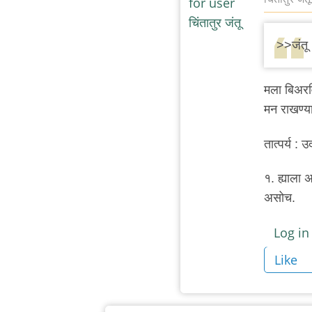
In
reply
>>जंतू
to
हे
मला बिअरवि
बरे
मन राखण्या
केलेत
by
तात्पर्य :
अबापट
१. ह्याला 
असोच.
Log in
Like