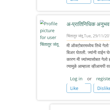
एकदा
डेक्कन
रोंदेवू
(
अ-प्रातिनिधिक अनुभव
नीट
चिंतातुर जंतू
Tue, 29/11/201
टायपत
In
का
मी ऑक्टोबरमध्येच तिथे गेलो 
reply
नाहीये
बिअर घेतली. ज्यांनी वाईन घे
to
?)
कारण मी ज्यांच्यासोबत गेलो 
पुन्हा
by
त्यामुळे आम्हाला व्हीआयपी व
एकदा
अबापट
डेक्कन
Log in
or
registe
रोंदेवू
Like
Dislik
(
नीट
टायपत