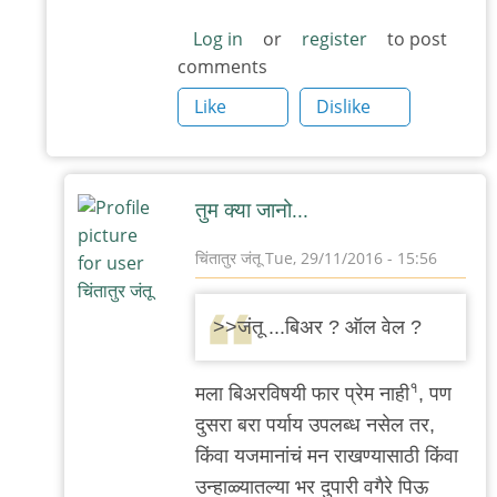
जंतू
Log in
or
register
to post
comments
Like
Dislike
तुम क्या जानो...
चिंतातुर जंतू
Tue, 29/11/2016 - 15:56
In
reply
>>जंतू ...बिअर ? ऑल वेल ?
to
हे
१
मला बिअरविषयी फार प्रेम नाही
, पण
बरे
दुसरा बरा पर्याय उपलब्ध नसेल तर,
केलेत
किंवा यजमानांचं मन राखण्यासाठी किंवा
by
उन्हाळ्यातल्या भर दुपारी वगैरे पिऊ