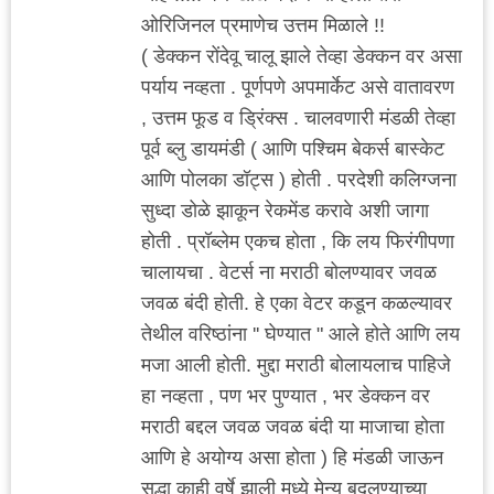
ओरिजिनल प्रमाणेच उत्तम मिळाले !!
( डेक्कन रोंदेवू चालू झाले तेव्हा डेक्कन वर असा
पर्याय नव्हता . पूर्णपणे अपमार्केट असे वातावरण
, उत्तम फूड व ड्रिंक्स . चालवणारी मंडळी तेव्हा
पूर्व ब्लु डायमंडी ( आणि पश्चिम बेकर्स बास्केट
आणि पोलका डॉट्स ) होती . परदेशी कलिग्जना
सुध्दा डोळे झाकून रेकमेंड करावे अशी जागा
होती . प्रॉब्लेम एकच होता , कि लय फिरंगीपणा
चालायचा . वेटर्स ना मराठी बोलण्यावर जवळ
जवळ बंदी होती. हे एका वेटर कडून कळल्यावर
तेथील वरिष्ठांना '' घेण्यात " आले होते आणि लय
मजा आली होती. मुद्दा मराठी बोलायलाच पाहिजे
हा नव्हता , पण भर पुण्यात , भर डेक्कन वर
मराठी बद्दल जवळ जवळ बंदी या माजाचा होता
आणि हे अयोग्य असा होता ) हि मंडळी जाऊन
सुद्धा काही वर्षे झाली मध्ये मेन्यू बदलण्याच्या