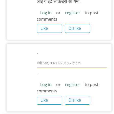
आई गं इट साऊंडस सो यमी.
Log in
or
register
to post
comments
Like
Dislike
.
जेपी
Sat, 03/12/2016 - 21:35
In
.
reply
to
Log in
or
register
to post
comments
आज
गावातल्याच
Like
Dislike
अन्नपूर्णा
by