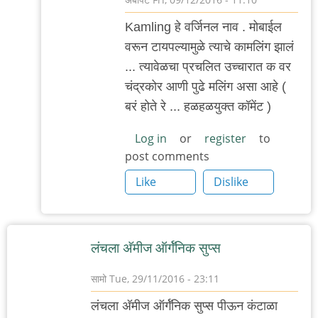
In
Kamling हे वर्जिनल नाव . मोबाईल
reply
वरून टायपल्यामुळे त्याचे कामलिंग झालं
to
... त्यावेळचा प्रचलित उच्चारात क वर
अगदी
चंद्रकोर आणी पुढे मलिंग असा आहे (
अगदी.
बरं होते रे ... हळहळयुक्त कॉमेंट )
मला
एका
Log in
or
register
to
post comments
पात्राचं
by
Like
Dislike
आदूबाळ
लंचला अ‍ॅमीज ऑर्गॅनिक सुप्स
सामो
Tue, 29/11/2016 - 23:11
लंचला अ‍ॅमीज ऑर्गॅनिक सुप्स पीऊन कंटाळा