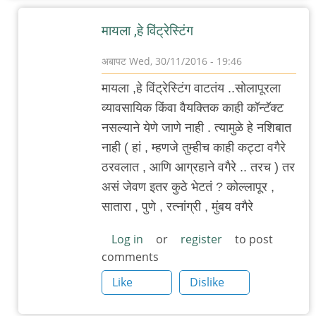
मायला ,हे विंट्रेस्टिंग
अबापट
Wed, 30/11/2016 - 19:46
In
मायला ,हे विंट्रेस्टिंग वाटतंय ..सोलापूरला
reply
व्यावसायिक किंवा वैयक्तिक काही कॉन्टॅक्ट
to
नसल्याने येणे जाणे नाही . त्यामुळे हे नशिबात
आज
नाही ( हां , म्हणजे तुम्हीच काही कट्टा वगैरे
गावातल्याच
ठरवलात , आणि आग्रहाने वगैरे .. तरच ) तर
अन्नपूर्णा
असं जेवण इतर कुठे भेटतं ? कोल्लापूर ,
by
सातारा , पुणे , रत्नांग्री , मुंबय वगैरे
अभ्या..
Log in
or
register
to post
comments
Like
Dislike