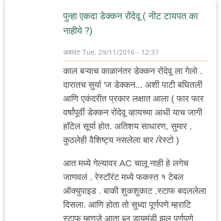
पुन्हा एकदा डेक्कन रोंदेवू ( नीट टायपत का
नाहीये ?)
अबापट
Tue, 29/11/2016 - 12:37
काल बऱ्याच काळानंतर डेक्कन रोंदेवू ला गेलो .
दारातच सुर्या 'ज डेक्कन... अशी पाटी बघितली
आणि एकंदरीत प्रकार लक्षात आला ( फार फार
वर्षांपूर्वी डेक्कन रोंदेवू व्हायच्या आधी याच जागी
हॉटेल सूर्या होत. अतिशय साधारण, सुमार ,
कुठलेही वैशिष्ट्य नसलेला बार /रेस्टो )
आत मध्ये गेल्यावर AC चालू नाही हे लगेच
जाणवलं . रेस्टॉरंट मध्ये फकस्त १ टेबल
ऑक्युपाइड . बाकी शुकशुकाट .स्टाफ बदललेला
दिसला. आणि होता तो सुध्दा पूर्णपणे म्हराटि
स्टाफ म्हणजे आता ब्लू डायमंडी झूल पूर्णपणे