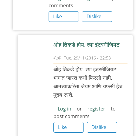
comments
कुठे?
जे
Like
Dislike
एम
रोडवर
by
ओह तिकडे होय. त्या इंटरमीजियट
बॅटमॅन
बॅटमॅन
Tue, 29/11/2016 - 22:53
In
ओह तिकडे होय. त्या इंटरमीजियट
reply
भागात जास्त कधी फिरलो नाही.
to
आमच्याकरिता जेयम आणि यफसी हेच
नाय.
मुख्य रस्ते.
आपटे
रोडवर
Log in
or
register
to
post comments
संतोष
बेकरी
Like
Dislike
by