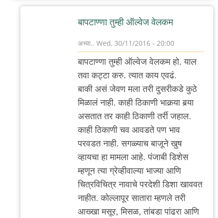
बापटाण्णा तुम्ही ऑल्वेज वेलकम
अभ्या..
Wed, 30/11/2016 - 20:00
In
बापटाण्णा तुम्ही ऑल्वेज वेलकम हो. याल
reply
तवा कट्टा करु. त्यात काय एवढं.
to
बाकी असं जेवण मला तरी दुसरीकडे कुठे
मायला
मिळालं नाही. काही ठिकाणी भाकर्‍या बर्‍या
,हे
असतात तर काही ठिकाणी तर्री जहाल.
विंट्रेस्टिंग
काही ठिकाणी चव आवडते पण भाव
by
परवडत नाही. सगळ्याच बाजूने खुष
अबापट
व्हायचा हा मामला आहे. पंजाबी डिशेस
म्हणून त्या ग्रेव्हीवाल्या भाज्या आणि
चित्रविचित्र नावाचे परदेशी डिशा खाववत
नाहीत. कोल्लापूर सातारा म्हणले तरी
आख्खा मसूर, मिसळ, तांबडा पांढरा आणि