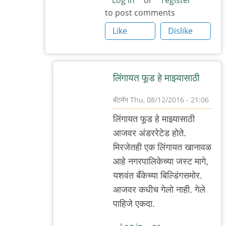
to post comments
by
अभ्या..
Like
Dislike
लिंगायत फूड हे माझ्यासाठी
बॅटमॅन
Thu, 08/12/2016 - 21:06
In
लिंगायत फूड हे माझ्यासाठी
reply
आजवर अंडररेटेड होते.
to
मिरजेतही एक लिंगायत खानावळ
हो
आहे नगरपालिकेच्या जस्ट मागे,
नक्की
यशवंत बँकेच्या बिल्डिंगसमोर.
येणार.
आजवर कधीच गेलो नाही. गेले
बादवे
पाहिजे एकदा.
by
दाह