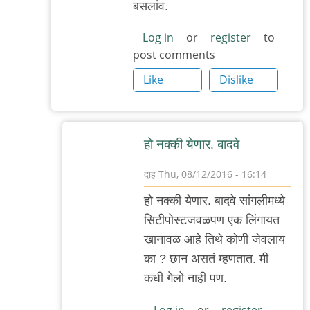
बसलांव.
म्हणले
तरी
Log in
or
register
to
post comments
by
दाह
Like
Dislike
हो नक्की येणार. बादवे
दाह
Thu, 08/12/2016 - 16:14
In
हो नक्की येणार. बादवे सांगलीमध्ये
reply
सिटीपोस्टजवळपण एक लिंगायत
to
खानावळ आहे तिथे कोणी जेवलाय
मर्दा
का ? छान असतं म्हणतात. मी
तेच्यासाठी
कधी गेलो नाही पण.
यायला
लागतंय
Log in
or
register