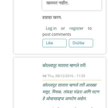
तुम्ही
खाववत नाहीत.
ऑल्वेज
वेलकम
हाहाहा खरय.
by
अभ्या..
Log in
or
register
to
post comments
Like
Dislike
कोल्लापूर सातारा म्हणले तरी
दाह
Thu, 08/12/2016 - 11:59
In
कोल्लापूर सातारा म्हणले तरी आख्खा
reply
मसूर, मिसळ, तांबडा पांढरा आणि मटण
to
हे ओव्हरहाइप्ड आयटेम आहेत.
बापटाण्णा