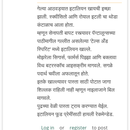
गेल्या आठवड्यात इटालियन खायची इच्छा
झाली. स्क्वीसितो आणि रोयाल इटली चा थोडा
कंटाळाच आला होता.
म्हणून सेनापती बापट रस्त्यावर पॅन्टालून्सच्या
पाठीमागील गल्लीत असलेल्या 'टेल्स अँड
स्पिरिट' मध्ये इटालियन खाल्ले.
मोझरेला सिगार्स, फार्मर्स पिझ्झा आणि बक्लावा
विथ बटरस्कॉच आइसक्रीम मागवले. सगळे
पदार्थ चवीला अफलातून होते.
इतके खाल्ल्यावर पास्ता साठी पोटात जागा
शिल्लक राहिली नाही म्हणून नाइलाजाने बिल
मागवले.
पुढच्या वेळी पास्ता ट्राय करण्यात येईल.
इटालियन फूड प्रेमींसाठी हायली रेकमेन्डेड.
Log in
or
register
to post