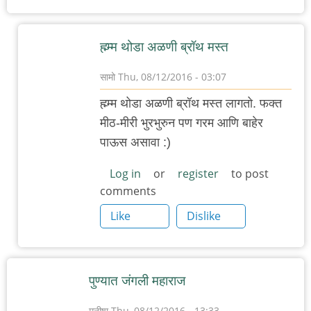
ह्म्म्म थोडा अळणी ब्रॉथ मस्त
सामो
Thu, 08/12/2016 - 03:07
In
ह्म्म्म थोडा अळणी ब्रॉथ मस्त लागतो. फक्त
reply
मीठ-मीरी भुरभुरुन पण गरम आणि बाहेर
to
पाऊस असावा :)
आज
दुपारी
Log in
or
register
to post
comments
हिंजवडी
-
Like
Dislike
भूमकर
चौक
by
पुण्यात जंगली महाराज
गणामास्तर
मनीषा
Thu, 08/12/2016 - 13:33