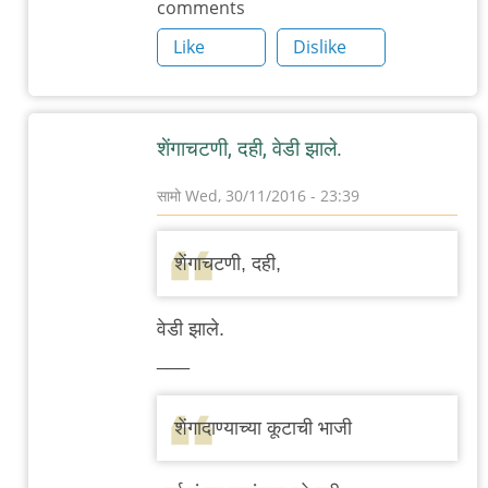
comments
by
अभ्या..
Like
Dislike
शेंगाचटणी, दही, वेडी झाले.
सामो
Wed, 30/11/2016 - 23:39
In
reply
शेंगाचटणी, दही,
to
आज
वेडी झाले.
गावातल्याच
___
अन्नपूर्णा
by
शेंगादाण्याच्या कूटाची भाजी
अभ्या..