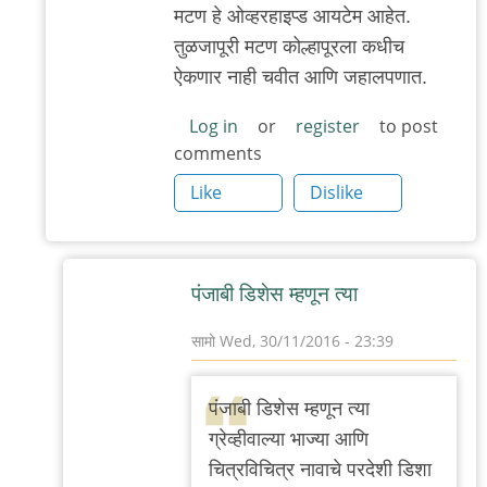
मटण हे ओव्हरहाइप्ड आयटेम आहेत.
तुळजापूरी मटण कोल्हापूरला कधीच
ऐकणार नाही चवीत आणि जहालपणात.
Log in
or
register
to post
comments
Like
Dislike
पंजाबी डिशेस म्हणून त्या
सामो
Wed, 30/11/2016 - 23:39
In
reply
पंजाबी डिशेस म्हणून त्या
to
ग्रेव्हीवाल्या भाज्या आणि
बापटाण्णा
चित्रविचित्र नावाचे परदेशी डिशा