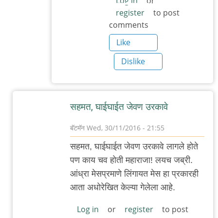
Log in
or
register
to post
comments
Like
Dislike
सहमत, घाईघाईत जेवण उरकावे
बॅटमॅन
Wed, 30/11/2016 - 21:55
In
सहमत, घाईघाईत जेवण उरकावे लागले होते
reply
पण काय चव होती महाराजा! लयच जब्री.
to
आंध्रा मेसप्रमाणे लिंगायत मेस हा प्रकारही
आज
आता अधोरेखित केल्या गेलेला आहे.
गावातल्याच
अन्नपूर्णा
Log in
or
register
to post