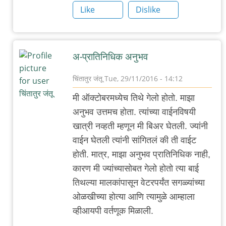
डेक्कन
Like
Dislike
रोंदेवू
(
नीट
अ-प्रातिनिधिक अनुभव
टायपत
का
चिंतातुर जंतू
Tue, 29/11/2016 - 14:12
नाहीये
In
मी ऑक्टोबरमध्येच तिथे गेलो होतो. माझा
?)
reply
अनुभव उत्तमच होता. त्यांच्या वाईनविषयी
by
to
खात्री नव्हती म्हणून मी बिअर घेतली. ज्यांनी
अबापट
पुन्हा
वाईन घेतली त्यांनी सांगितलं की ती वाईट
एकदा
होती. मात्र, माझा अनुभव प्रातिनिधिक नाही,
डेक्कन
कारण मी ज्यांच्यासोबत गेलो होतो त्या बाई
रोंदेवू
तिथल्या मालकांपासून वेटरपर्यंत सगळ्यांच्या
(
ओळखीच्या होत्या आणि त्यामुळे आम्हाला
नीट
व्हीआयपी वर्तणूक मिळाली.
टायपत