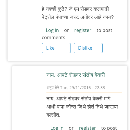
In
हे नक्की कुठे? जे एम रोडवर कलमाडी
reply
पेट्रोल पंपाच्या जस्ट अगोदर आहे काय?
to
पुन्हा
Log in
or
register
to post
comments
एकदा
डेक्कन
Like
Dislike
रोंदेवू
(
नीट
नाय. आपटे रोडवर संतोष बेकरी
टायपत
का
अनुप ढेरे
Tue, 29/11/2016 - 22:33
नाहीये
In
नाय. आपटे रोडवर संतोष बेकरी मागे.
?)
reply
आधी पापा जॉन्स जिथे होतं तिथे जाणार्‍या
by
to
गल्लीत.
अबापट
हे
नक्की
Log in
or
register
to post