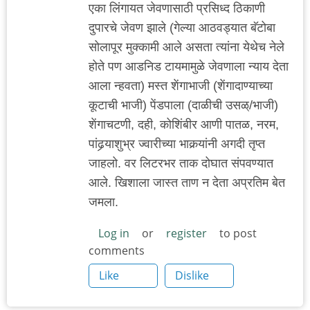
एका लिंगायत जेवणासाठी प्रसिध्द ठिकाणी
दुपारचे जेवण झाले (गेल्या आठवड्यात बॅटोबा
सोलापूर मुक्कामी आले असता त्यांना येथेच नेले
होते पण आडनिड टायमामुळे जेवणाला न्याय देता
आला न्हवता) मस्त शेंगाभाजी (शेंगादाण्याच्या
कूटाची भाजी) पेंडपाला (दाळीची उसळ्/भाजी)
शेंगाचटणी, दही, कोशिंबीर आणी पातळ, नरम,
पांढर्‍याशुभ्र ज्वारीच्या भाकर्‍यांनी अगदी तृप्त
जाहलो. वर लिटरभर ताक दोघात संपवण्यात
आले. खिशाला जास्त ताण न देता अप्रतिम बेत
जमला.
Log in
or
register
to post
comments
Like
Dislike