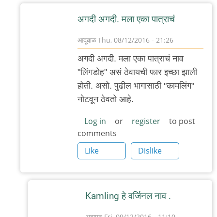
अगदी अगदी. मला एका पात्राचं
आदूबाळ
Thu, 08/12/2016 - 21:26
In
अगदी अगदी. मला एका पात्राचं नाव
reply
"लिंगडोह" असं ठेवायची फार इच्छा झाली
to
होती. असो. पुढील भागासाठी "कामलिंग"
=))
नोटवून ठेवतो आहे.
by
रुची
Log in
or
register
to post
comments
Like
Dislike
Kamling हे वर्जिनल नाव .
अबापट
Fri, 09/12/2016 - 11:10