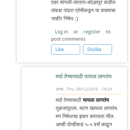
तुम्ही
एका सांगली-सातारा-कोल्हापूर कडील
ऑल्वेज
तांबडा पांढरा प्रेमीकडून या वाक्याचा
वेलकम
जाहीर निषेध :)
by
Log in
or
register
to
अभ्या..
post comments
Like
Dislike
मर्दा तेच्यासाठी यायला लागतंय
अभ्या..
Thu, 08/12/2016 - 14:29
In
मर्दा तेच्यासाठी
यायला लागतंय
reply
तुळजापूरला. मटण खायला लागतंय.
to
मग निषेधाचा इचार करायला यील.
कोल्लापूर
आम्ही दोन्हीकडं ५-५ वर्सं काढून
सातारा