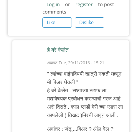
का
Log in
or
register
to post
comments
नाहीये
?)
Like
Dislike
by
अबापट
हे बरे केलेत
अबापट
Tue, 29/11/2016 - 15:21
In
" त्यांच्या वाईनविषयी खात्री नव्हती म्हणून
reply
मी बिअर घेतली "
to
हे बरे केलेत . सध्याच्या स्टाफ ला
अ-
मद्यविषयक प्रबोधन करण्याची गरज आहे
प्रातिनिधिक
असे दिसते . काल ब्लडी मेरी च्या ग्लास ला
अनुभव
कापलेली ( तिखट )मिरची लावून आली .
by
चिंतातुर
अवांतर : जंतू ...बिअर ? ऑल वेल ?