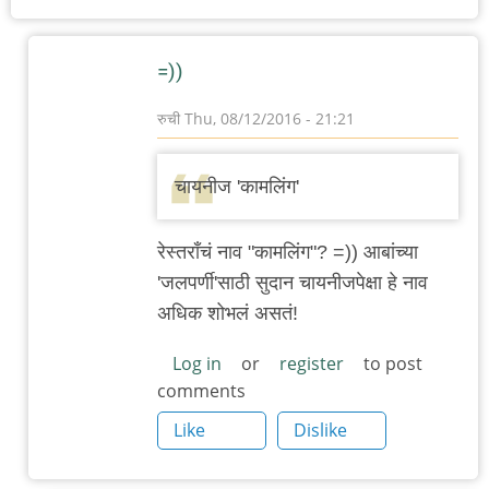
=))
रुची
Thu, 08/12/2016 - 21:21
In
reply
चायनीज 'कामलिंग'
to
संतोष
रेस्तराँचं नाव "कामलिंग"? =)) आबांच्या
बेकरी
'जलपर्णी'साठी सुदान चायनीजपेक्षा हे नाव
च्या
अधिक शोभलं असतं!
मागचं
!!!
Log in
or
register
to post
comments
(
by
Like
Dislike
अबापट