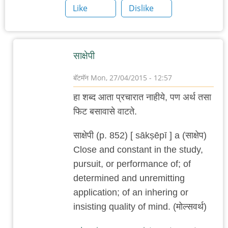
Like
Dislike
साक्षेपी
बॅटमॅन
Mon, 27/04/2015 - 12:57
In
हा शब्द आता प्रचारात नाहीये, पण अर्थ तसा
reply
फिट बसावासे वाटते.
to
नया
साक्षेपी (p. 852) [ sākṣēpī ] a (साक्षेप)
धागा,
Close and constant in the study,
नया
pursuit, or performance of; of
लव्ज़:
determined and unremitting
rigorous
application; of an inhering or
by
insisting quality of mind. (मोल्सवर्थ)
रोचना