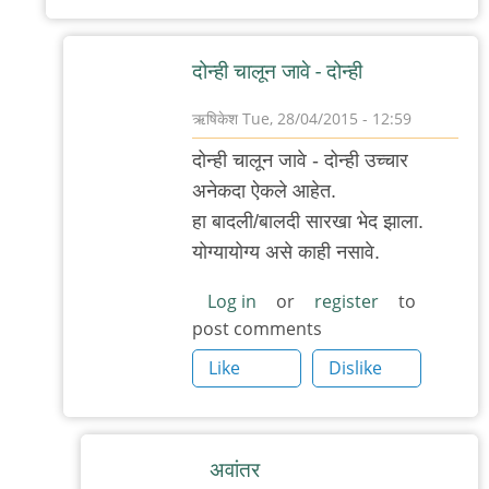
दोन्ही चालून जावे - दोन्ही
ऋषिकेश
Tue, 28/04/2015 - 12:59
In
दोन्ही चालून जावे - दोन्ही उच्चार
reply
अनेकदा ऐकले आहेत.
to
हा बादली/बालदी सारखा भेद झाला.
दक्षिण
योग्यायोग्य असे काही नसावे.
महाराष्ट्रातल्या
by
Log in
or
register
to
post comments
बॅटमॅन
Like
Dislike
अवांतर