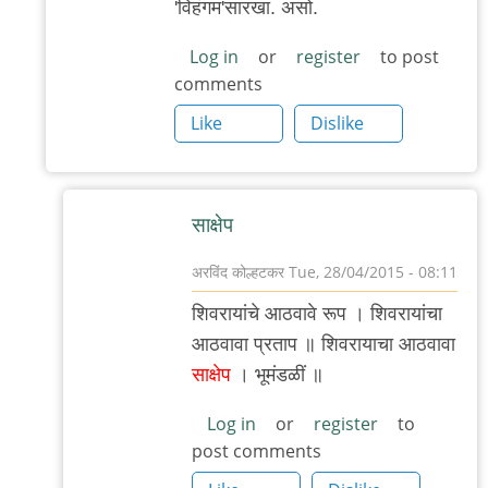
'विहंगम'सारखा. असो.
Log in
or
register
to post
comments
Like
Dislike
साक्षेप
अरविंद कोल्हटकर
Tue, 28/04/2015 - 08:11
In
शिवरायांचे आठवावे रूप । शिवरायांचा
reply
आठवावा प्रताप ॥ शिवरायाचा आठवावा
to
साक्षेप
। भूमंडळीं ॥
...
by
Log in
or
register
to
post comments
'न'वी
बाजू