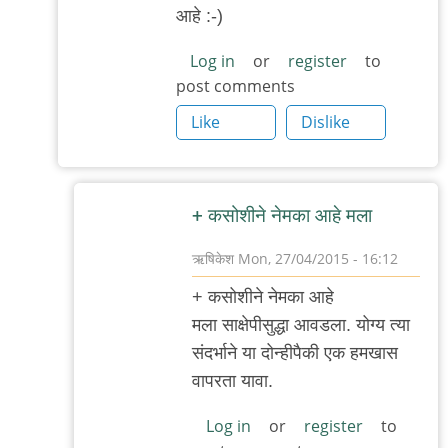
+१
आहे :-)
कसोशीने
ठीक
Log in
or
register
to
post comments
वाटतो.
तसाच
Like
Dislike
by
नितिन
थत्ते
+ कसोशीने नेमका आहे मला
ऋषिकेश
Mon, 27/04/2015 - 16:12
In
+ कसोशीने नेमका आहे
reply
मला साक्षेपीसुद्धा आवडला. योग्य त्या
to
संदर्भाने या दोन्हीपैकी एक हमखास
सगळे
वापरता यावा.
पर्याय
चांगले
Log in
or
register
to