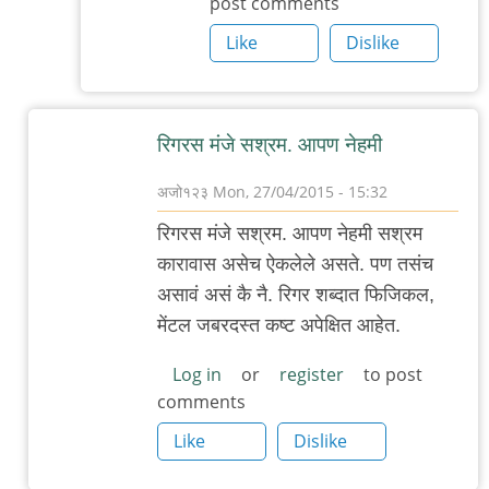
post comments
आहेत
-
Like
Dislike
by
रोचना
रिगरस मंजे सश्रम. आपण नेहमी
अजो१२३
Mon, 27/04/2015 - 15:32
In
रिगरस मंजे सश्रम. आपण नेहमी सश्रम
reply
कारावास असेच ऐकलेले असते. पण तसंच
to
असावं असं कै नै. रिगर शब्दात फिजिकल,
नया
मेंटल जबरदस्त कष्ट अपेक्षित आहेत.
धागा,
नया
Log in
or
register
to post
comments
लव्ज़:
rigorous
Like
Dislike
by