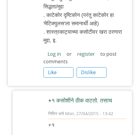
लव्ज़:
सिद्धता/मुद्दा
rigorous
. काटेकोर दृष्टिकोन (परंतु काटेकोर हा
by
'मेटिक्युलस'ला समानार्थी आहे)
रोचना
. शास्त्रकाट्याच्या कसोटीवर खरा ठरणारा
मुद्दा, इ.
Log in
or
register
to post
comments
Like
Dislike
+१ कसोशीने ठीक वाटतो. तसाच
नितिन थत्ते
Mon, 27/04/2015 - 13:42
In
+१
reply