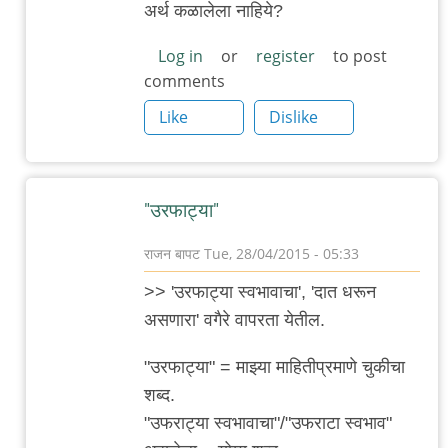
अर्थ कळालेला नाहिये?
-
hostile
Log in
or
register
to post
comments
by
अमुक
Like
Dislike
"उरफाट्या"
राजन बापट
Tue, 28/04/2015 - 05:33
In
>> 'उरफाट्या स्वभावाचा', 'दात धरून
reply
असणारा' वगैरे वापरता येतील.
to
@मनोबा
"उरफाट्या" = माझ्या माहितीप्रमाणे चुकीचा
-
शब्द.
hostile
"उफराट्या स्वभावाचा"/"उफराटा स्वभाव"
by