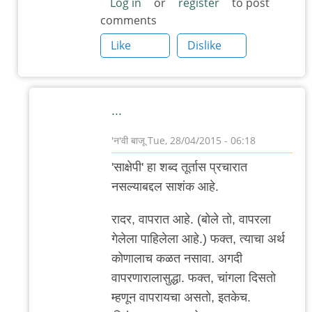
Log in
or
register
to post
comments
Like
Dislike
...
'न'वी बाजू
Tue, 28/04/2015 - 06:18
In
'साक्षेपी' हा शब्द तूर्तास प्रचारात
reply
नसल्याबद्दल साशंक आहे.
to
साक्षेपी
रादर, वापरात आहे. (बोले तो, वापरला
by
गेलेला पाहिलेला आहे.) फक्त, त्याचा अर्थ
बॅटमॅन
कोणालाच कळत नसावा. अगदी
वापरणारालासुद्धा. फक्त, चांगला दिसतो
म्हणून वापरायचा असतो, इतकेच.