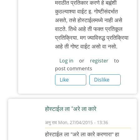
मराठीत प्रतिकार करणे हे बह्वंशी
to
कुठल्याश्या वाईट इ. गोष्टीसंदर्भात
hostile
असते, तसे होस्टाईलमध्ये नाही असे
शब्दात
वाटते. तिथे आहे ती फक्त प्रतिकूल
प्रतिकाराचाच
प्रतिक्रिया. मग ज्याविरुद्ध प्रतिक्रिया
by
आहे ती गोष्ट वाईट असो वा नसो.
रोचना
Log in
or
register
to
post comments
Like
Dislike
होस्टाईल ला "अरे ला कारे
अनु राव
Mon, 27/04/2015 - 13:36
In
होस्टाईल ला "अरे ला कारे करणारा" हा
reply