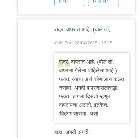
Like
Dislike
रादर, वापरात आहे. (बोले तो,
बॅटमॅन
Tue, 28/04/2015 - 12:15
In
reply
रादर, वापरात आहे. (बोले तो,
to
वापरला गेलेला पाहिलेला आहे.)
...
फक्त, त्याचा अर्थ कोणालाच कळत
by
नसावा. अगदी वापरणारालासुद्धा.
'न'वी
फक्त, चांगला दिसतो म्हणून
बाजू
वापरायचा असतो, इतकेच.
'विहंगम'सारखा. असो.
हाहा, अगदी अगदी.