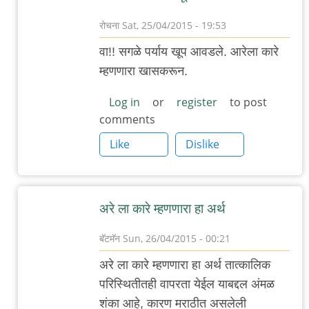
रोचना
Sat, 25/04/2015 - 19:53
In
वा!! सगळे पर्याय खूप आवडले. आरेला कारे
reply
म्हणणारा खासकरून.
to
@मनोबा
Log in
or
register
to post
comments
-
hostile
Like
Dislike
by
अमुक
अरे ला कारे म्हणणारा हा अर्थ
बॅटमॅन
Sun, 26/04/2015 - 00:21
In
अरे ला कारे म्हणणारा हा अर्थ तात्कालिक
reply
परिस्थितीतही वापरता येईल याबद्दल अंमळ
to
शंका आहे, कारण मराठीत असलेली