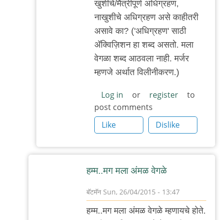
खुशीचे/मैत्रीपूर्ण अधिग्रहण,
नाखुशीचे अधिग्रहण असे काहीतरी
असावे का? ('अधिग्रहण' साठी
अ‍ॅक्विज़िशन हा शब्द असतो. मला
वेगळा शब्द आठवला नाही. मर्जर
म्हणजे अर्थात विलीनीकरण.)
Log in
or
register
to
post comments
Like
Dislike
हम्म..मग मला अंमळ वेगळे
बॅटमॅन
Sun, 26/04/2015 - 13:47
In
हम्म..मग मला अंमळ वेगळे म्हणायचे होते.
reply