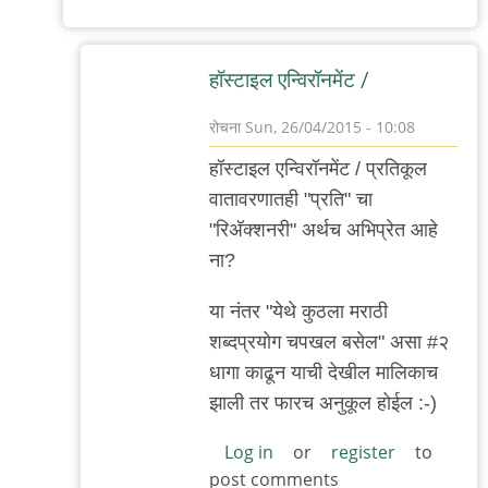
हॉस्टाइल एन्विरॉनमेंट /
रोचना
Sun, 26/04/2015 - 10:08
In
हॉस्टाइल एन्विरॉनमेंट / प्रतिकूल
reply
वातावरणातही "प्रति" चा
to
"रिअ‍ॅक्शनरी" अर्थच अभिप्रेत आहे
+१
ना?
by
नंदन
या नंतर "येथे कुठला मराठी
शब्दप्रयोग चपखल बसेल" असा #२
धागा काढून याची देखील मालिकाच
झाली तर फारच अनुकूल होईल :-)
Log in
or
register
to
post comments