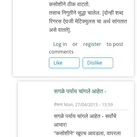
to
कसोशीने ठीक वाटतो.
rigorous
तसाच निगुतीने सुद्धा चालेल. [दोन्ही शब्द
by
रिगरस ऐवजी मेटिक्युलस चा अर्थ सांगतात
अमुक
असे वातते].
Log in
or
register
to post
comments
Like
Dislike
सगळे पर्याय चांगले आहेत -
रोचना
Mon, 27/04/2015 - 15:59
In
सगळे पर्याय चांगले आहेत - सर्वांचे
reply
आभार!
to
"कसोशीने" खूपच आवडला, वापरला