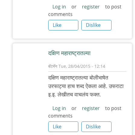
Log in
or
register
to post
comments
Like
Dislike
दक्षिण महाराष्ट्रातल्या
बॅटमॅन
Tue, 28/04/2015 - 12:14
In
दक्षिण महाराष्ट्रातल्या बोलीभाषेत
reply
उरफाट्या हाच शब्द ऐकला आहे. उफराटा
to
इ.इ. लेखीतच वाचलंय फक्त.
"उरफाट्या"
by
Log in
or
register
to post
comments
राजन
बापट
Like
Dislike