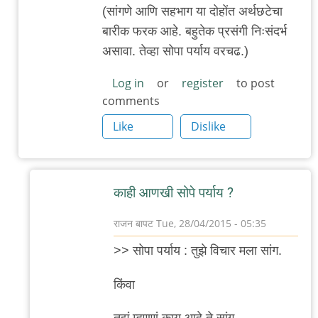
तुझे
(सांगणे आणि सहभाग या दोहोंत अर्थछटेचा
विचार
बारीक फरक आहे. बहुतेक प्रसंगी निःसंदर्भ
माझ्याबरोबर
असावा. तेव्हा सोपा पर्याय वरचढ.)
शेअर
by
Log in
or
register
to post
comments
शुचि.
Like
Dislike
काही आणखी सोपे पर्याय ?
राजन बापट
Tue, 28/04/2015 - 05:35
In
>> सोपा पर्याय : तुझे विचार मला सांग.
reply
to
किंवा
"सांग"
तुझं म्हणणं काय आहे ते सांग.