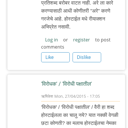
प्रतिशब्द बरोबर वाटत नाही. अरे ला कारे
to
करण्यासाठी आधी कोणीतरी "अरे" करणे
@मनोबा
गरजेचे आहे. होस्टाईल मधे रीयाक्शन
-
अभिप्रेत नसावी.
hostile
by
Log in
or
register
to post
comments
अमुक
Like
Dislike
'विरोधक' / 'विरोधी पक्षातील'
ऋषिकेश
Mon, 27/04/2015 - 17:05
In
'विरोधक' / 'विरोधी पक्षातील' / वैरी हा शब्द
reply
होस्टाईलला का चालु नये? यात नक्की वेगळी
to
छटा कोणती? का मलाच होस्टाईलचा नेमका
@मनोबा