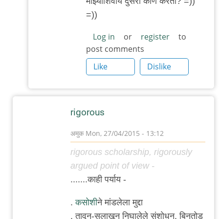
माझ्याशिवाय दुसरा कोण करतो? =))
बाजू
=))
Log in
or
register
to
post comments
Like
Dislike
rigorous
अमुक
Mon, 27/04/2015 - 13:12
In
rigorous scholarship, rigorously
reply
argued point of view -
to
.......काही पर्याय -
नया
धागा,
.
कसोशी
ने मांडलेला मुद्दा
नया
. तावून-सुलाखून निघालेले संशोधन, बिनतोड