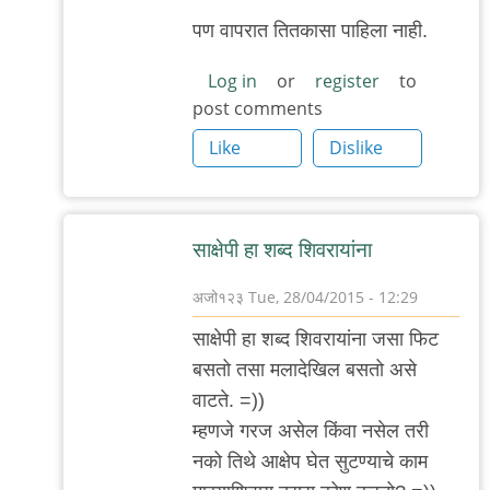
पण वापरात तितकासा पाहिला नाही.
Log in
or
register
to
post comments
Like
Dislike
साक्षेपी हा शब्द शिवरायांना
अजो१२३
Tue, 28/04/2015 - 12:29
In
साक्षेपी हा शब्द शिवरायांना जसा फिट
reply
बसतो तसा मलादेखिल बसतो असे
to
वाटते. =))
...
म्हणजे गरज असेल किंवा नसेल तरी
by
नको तिथे आक्षेप घेत सुटण्याचे काम
'न'वी