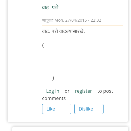
वाट. पत्ते
आदूबाळ
Mon, 27/04/2015 - 22:32
In
वाट. पत्ते वाटल्यासारखे.
reply
to
(
स्वगतः माझी अशीच प्रगती होत राहिली तर
तुझे
एक दिवस मटाचा संपादक होईन आणि
विचार
फावल्या वेळात लक्स साबणाचे फ्लेक्स
माझ्याबरोबर
डिजाईन करीन. आकांक्षांपुढति जिथे गगन
शेअर
ठेंगणे.
)
by
Log in
or
register
to post
शुचि.
comments
Like
Dislike