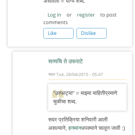
असलेला = योग्य शब्द.
अमुक
Log in
or
register
to post
comments
Like
Dislike
सत्यचि ते उफराटे
नंदन
Tue, 28/04/2015 - 05:47
In
reply
"उरफाट्या" = माझ्या माहितीप्रमाणे
to
चुकीचा शब्द.
"उरफाट्या"
by
सदर प्रतिक्रिया शनिवारी आली
राजन
असल्याने,
हनमान
धपक्याने चालून जावी :)
बापट