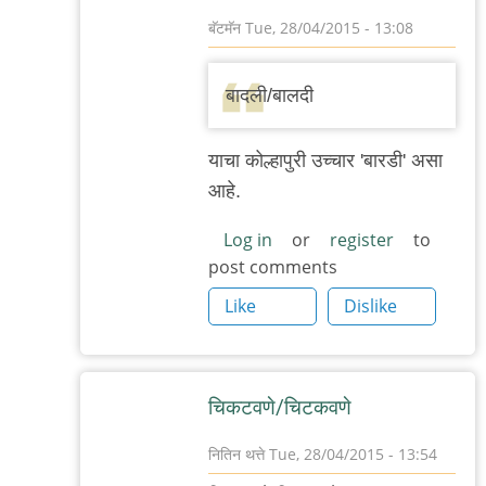
बॅटमॅन
Tue, 28/04/2015 - 13:08
In
reply
बादली/बालदी
to
दोन्ही
याचा कोल्हापुरी उच्चार 'बारडी' असा
चालून
आहे.
जावे
-
Log in
or
register
to
post comments
दोन्ही
by
Like
Dislike
ऋषिकेश
चिकटवणे/चिटकवणे
नितिन थत्ते
Tue, 28/04/2015 - 13:54
In