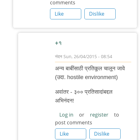
comments
कारे
म्हणणारा
Like
Dislike
हा
अर्थ
by
+१
बॅटमॅन
नंदन
Sun, 26/04/2015 - 08:54
In
अन्य बाबींसाठी प्रतिकूल चालून जावे
reply
(उदा. hostile environment)
to
hostile
अवांतर - ३०० प्रतिसादांबद्दल
शब्दात
अभिनंदन!
प्रतिकाराचाच
Log in
or
register
to
by
post comments
रोचना
Like
Dislike