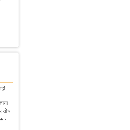
ाही.
ताना
वर तोच
िमान