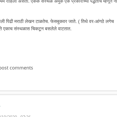
कायम राहिला असता. एकेक संस्थळ अमुक एक प्रकारांच्या पद्धतीचे म्हणून न
लेली पिढी मराठी लेखन टाळतेच. फेसबुकवर जाते. ( तिथे वर-आंगठे लगेच
ते एकाच संस्थळास चिकटून बसलेले वाटतात.
post comments
.