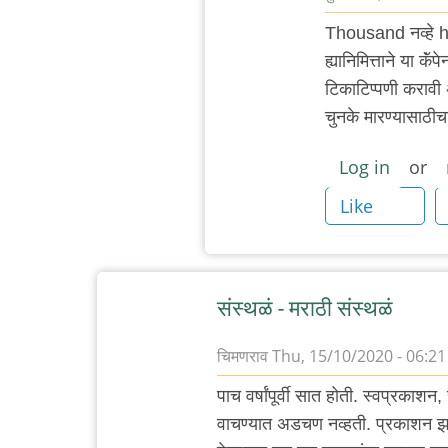
In
Thousand नव्हे 
reply
ह्यानिमित्ताने या क
to
टिकाटिप्पणी करावी अ
शोकांतिका?
चुनके मारण्यासाठी
by
३_१४
Log in
or
विक्षिप्त
Like
अदिती
संस्थळं - मराठी संस्थळं
चिमणराव
Thu, 15/10/2020 - 06:21
पाच वर्षांपूर्वी सात होती. स्वप्रक
वाचण्यात अडचण नव्हती. प्रकाशन झा