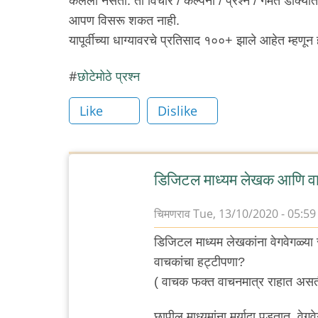
केलेला नसतो. तो विचार / कल्पना / प्रश्न / गंमत डोक्या
आपण विसरू शकत नाही.
यापूर्वीच्या धाग्यावरचे प्रतिसाद १००+ झाले आहेत म्हणून 
छोटेमोठे प्रश्न
Like
Dislike
डिजिटल माध्यम लेखक आणि व
चिमणराव
Tue, 13/10/2020 - 05:59
डिजिटल माध्यम लेखकांना वेगवेगळ्या 
वाचकांचा हट्टीपणा?
( वाचक फक्त वाचनमात्र राहात अस
छापील माध्यमांना मर्यादा पडतात. व