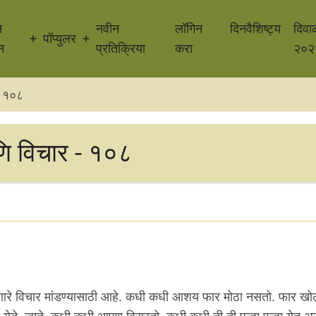
न
नवीन
लॉगिन
दिनवैशिष्ट्य
दिवा
पॉप्युलर
न
प्रतिक्रिया
करा
२०२
- १०८
णि विचार - १०८
ावणारे विचार मांडण्यासाठी आहे. कधी कधी आशय फार मोठा नसतो. फार खो