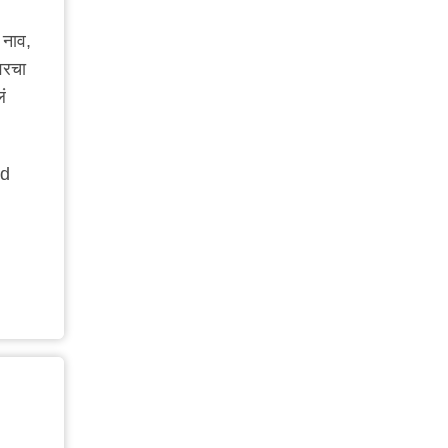
नाव,
वरचा
ं
nd