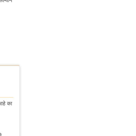
सल्याने
आहे का
े