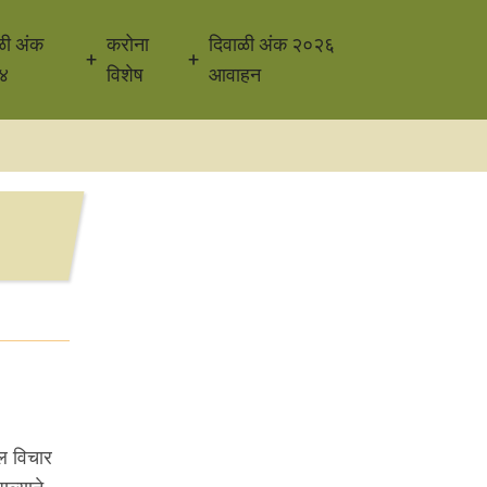
ळी अंक
करोना
दिवाळी अंक २०२६
४
विशेष
आवाहन
ल विचार