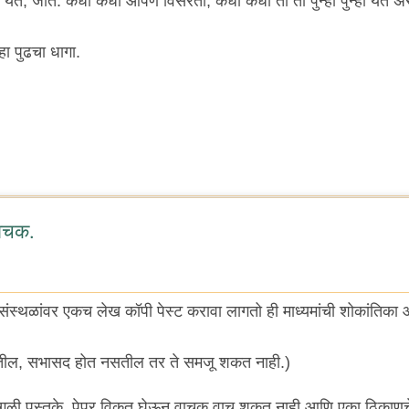
त येते, जाते. कधी कधी आपण विसरतो, कधी कधी ती ती पुन्हा पुन्हा येत अ
हा पुढचा धागा.
ाचक.
संस्थळांवर एकच लेख कॉपी पेस्ट करावा लागतो ही माध्यमांची शोकांतिका 
तील, सभासद होत नसतील तर ते समजू शकत नाही.)
ेगवेगळी पुस्तके, पेपर विकत घेऊन वाचक वाचू शकत नाही आणि एका ठिकाणच