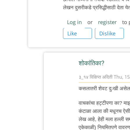
लेखन दुसरीकडे प्रसिद्धीसाठी देता ये
Log in
or
register
to 
Like
Dislike
शोकांतिका?
३_१४ विक्षिप्त अदिती
Thu, 15
In
कसलातरी शेवट दुःखी असेल त
reply
to
वाचकांचा हट्टीपणा का? माझ
डिजिटल
कंटाळा आला की मधूनच ऐसी उ
माध्यम
लेख आहे, हेही मला हल्ली स
लेखक
एकेकाळी) नियमितपणे वावरणा