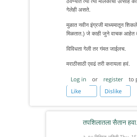
ठेवण्यात त्या त्या मालकांचा उत्साह 
गेलेही असते.
मुळात नवीन इंग्रजी माध्यमातून शिक
मिळतात.) जे काही जुने वाचक आहेत 
विविधता गेली तर गंमत जाईलच.
मराठीसाठी एवढं तरी करायला हवं.
Log in
or
register
to 
Like
Dislike
तपशिलातला सैतान हवा