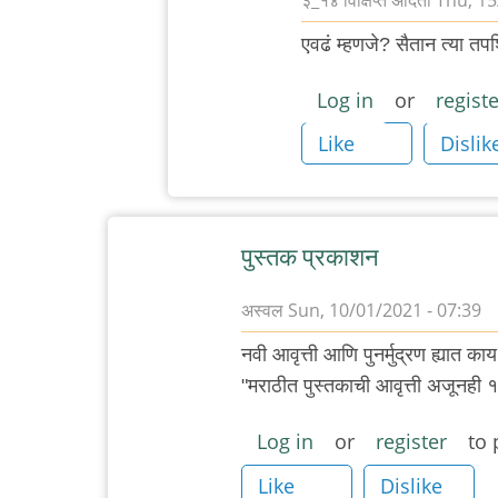
३_१४ विक्षिप्त अदिती
Thu, 15
In
एवढं म्हणजे? सैतान त्या त
reply
to
Log in
or
registe
संस्थळं
Like
Dislik
-
मराठी
संस्थळं
by
पुस्तक प्रकाशन
चिमणराव
अस्वल
Sun, 10/01/2021 - 07:39
नवी आवृत्ती आणि पुनर्मुद्रण ह्यात 
"मराठीत पुस्तकाची आवृत्ती अजूनही १
Log in
or
register
to 
Like
Dislike