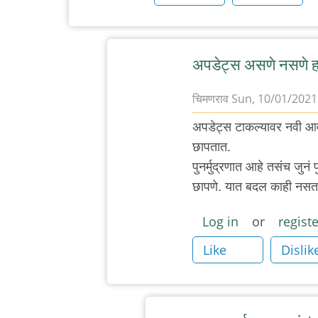
अपडेट्स असणे नसणे ह
चिमणराव
Sun, 10/01/2021 
In
अपडेट्स टाकल्यावर नवी आवृत्
reply
छापतात.
to
पुनर्मुद्रणात आहे तसंच जुनं 
पुस्तक
छापणे. यात बदल काही नसत
प्रकाशन
by
Log in
or
registe
अस्वल
Like
Dislik