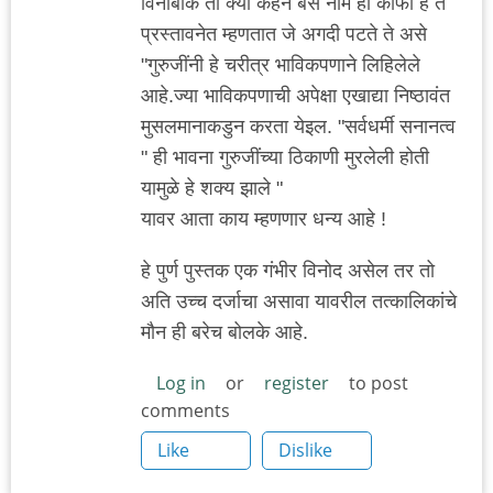
विनोबाके तो क्या कहने बस नाम ही काफी है ते
प्रस्तावनेत म्हणतात जे अगदी पटते ते असे
"गुरुजींनी हे चरीत्र भाविकपणाने लिहिलेले
आहे.ज्या भाविकपणाची अपेक्षा एखाद्या निष्ठावंत
मुसलमानाकडुन करता येइल. "सर्वधर्मी सनानत्व
" ही भावना गुरुजींच्या ठिकाणी मुरलेली होती
यामुळे हे शक्य झाले "
यावर आता काय म्हणणार धन्य आहे !
हे पुर्ण पुस्तक एक गंभीर विनोद असेल तर तो
अति उच्च दर्जाचा असावा यावरील तत्कालिकांचे
मौन ही बरेच बोलके आहे.
Log in
or
register
to post
comments
Like
Dislike