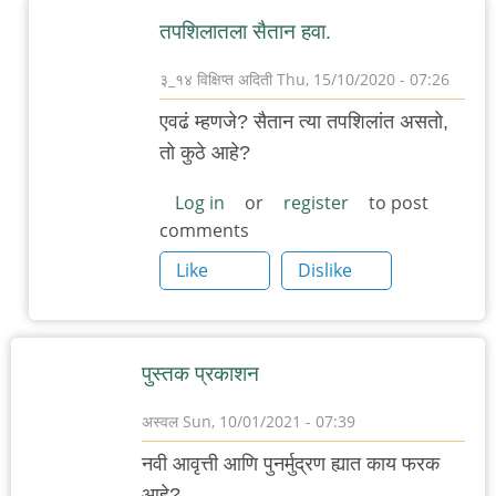
तपशिलातला सैतान हवा.
३_१४ विक्षिप्त अदिती
Thu, 15/10/2020 - 07:26
In
एवढं म्हणजे? सैतान त्या तपशिलांत असतो,
reply
तो कुठे आहे?
to
संस्थळं
Log in
or
register
to post
comments
-
मराठी
Like
Dislike
संस्थळं
by
चिमणराव
पुस्तक प्रकाशन
अस्वल
Sun, 10/01/2021 - 07:39
नवी आवृत्ती आणि पुनर्मुद्रण ह्यात काय फरक
आहे?