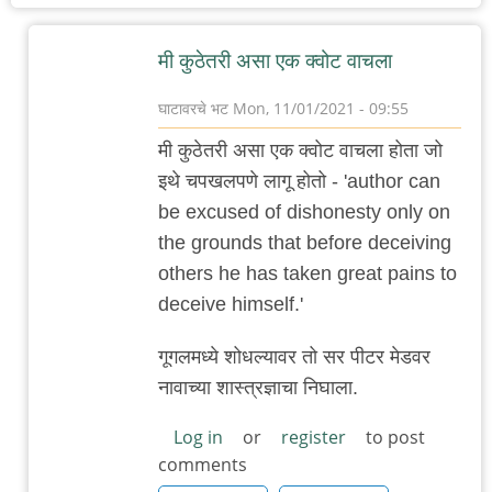
मी कुठेतरी असा एक क्वोट वाचला
घाटावरचे भट
Mon, 11/01/2021 - 09:55
In
मी कुठेतरी असा एक क्वोट वाचला होता जो
reply
इथे चपखलपणे लागू होतो - 'author can
to
be excused of dishonesty only on
सानेगुरुजी
the grounds that before deceiving
आणि
others he has taken great pains to
बटाट्याच्या
deceive himself.'
चाळीतील
सांडगे
गूगलमध्ये शोधल्यावर तो सर पीटर मेडवर
by
नावाच्या शास्त्रज्ञाचा निघाला.
मारवा
Log in
or
register
to post
comments