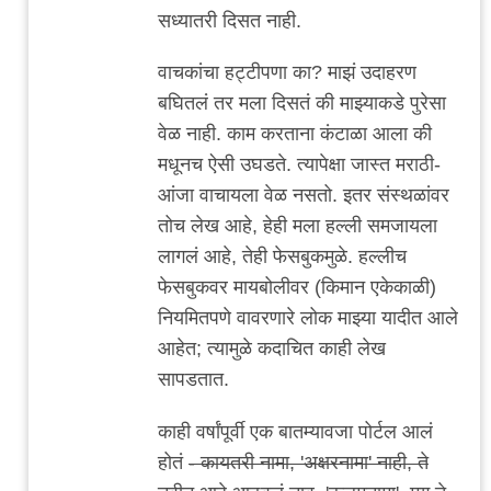
to
सध्यातरी दिसत नाही.
डिजिटल
माध्यम
वाचकांचा हट्टीपणा का? माझं उदाहरण
लेखक
बघितलं तर मला दिसतं की माझ्याकडे पुरेसा
आणि
वेळ नाही. काम करताना कंटाळा आला की
वाचक.
मधूनच ऐसी उघडते. त्यापेक्षा जास्त मराठी-
by
आंजा वाचायला वेळ नसतो. इतर संस्थळांवर
चिमणराव
तोच लेख आहे, हेही मला हल्ली समजायला
लागलं आहे, तेही फेसबुकमुळे. हल्लीच
फेसबुकवर मायबोलीवर (किमान एकेकाळी)
नियमितपणे वावरणारे लोक माझ्या यादीत आले
आहेत; त्यामुळे कदाचित काही लेख
सापडतात.
काही वर्षांपूर्वी एक बातम्यावजा पोर्टल आलं
होतं
- कायतरी नामा, 'अक्षरनामा' नाही, ते