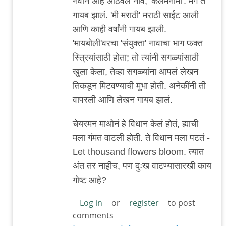
नवीन आहे
आठवलं नाव, 'कलमनामा'. मग ते
गायब झालं. 'मी मराठी' मराठी साईट आली
आणि काही वर्षांनी गायब झाली.
'मायबोली'वरचा 'संयुक्ता' नावाचा भाग फक्त
स्त्रियांसाठी होता; तो त्यांनी सगळ्यांसाठी
खुला केला, तेव्हा सगळ्यांना आपलं लेखन
तिकडून मिटवण्याची मुभा होती. अनेकींनी ती
वापरली आणि लेखन गायब झालं.
चेयरमन माओनं हे विधान केलं होतं, ह्याची
मला गंमत वाटली होती. ते विधान मला पटतं -
Let thousand flowers bloom. त्यात
अंत तर नाहीच, पण दुःख वाटण्यासारखी काय
गोष्ट आहे?
Log in
or
register
to post
comments