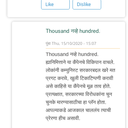
Like
Dislike
Thousand नव्हे hundred.
पुंबा
Thu, 15/10/2020 - 15:07
In
Thousand नव्हे hundred.
reply
ह्यानिमित्ताने या कॅंपेनचे विकिपान वाचले.
to
लोकांनी कम्युनिस्ट सरकारबद्दल खरे मत
शोकांतिका?
प्रगट करावे, खुली टिकाटिप्पणी करावी
by
असे काहिसे या कॅंपेनचे मूळ तत्व होते.
३_१४
प्रत्यक्षात, सरकारच्या विरोधकांना चुन
विक्षिप्त
चुनके मारण्यासाठीचा हा प्लॅन होता.
अदिती
आपल्याकडे आजकाल चाललंय त्याची
प्रेरणा हीच असावी.