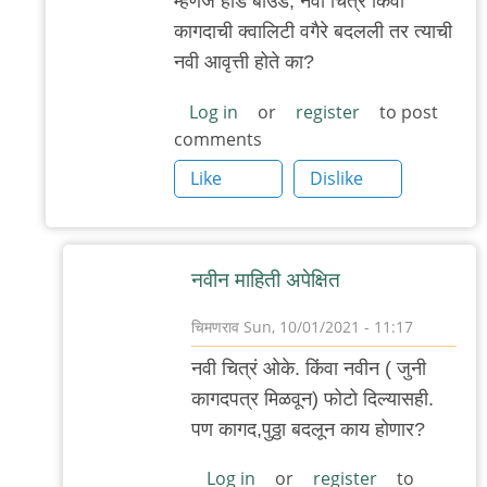
म्हणजे हार्ड बाउंड, नवी चित्रं किंवा
असणे
कागदाची क्वालिटी वगैरे बदलली तर त्याची
नसणे
नवी आवृत्ती होते का?
हा
बदल.
Log in
or
register
to post
comments
by
चिमणराव
Like
Dislike
नवीन माहिती अपेक्षित
चिमणराव
Sun, 10/01/2021 - 11:17
In
नवी चित्रं ओके. किंवा नवीन ( जुनी
reply
कागदपत्र मिळवून) फोटो दिल्यासही.
to
पण कागद,पुठ्ठा बदलून काय होणार?
पर्यटन
पुस्तकं/
Log in
or
register
to