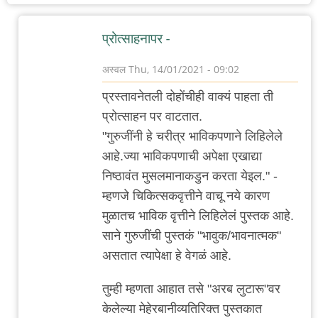
प्रोत्साहनापर -
अस्वल
Thu, 14/01/2021 - 09:02
In
प्रस्तावनेतली दोहोंचीही वाक्यं पाहता ती
reply
प्रोत्साहन पर वाटतात.
to
"गुरुजींनी हे चरीत्र भाविकपणाने लिहिलेले
चिमणराव
आहे.ज्या भाविकपणाची अपेक्षा एखाद्या
सानेगुरुजींचे
निष्ठावंत मुसलमानाकडुन करता येइल." -
हे
म्हणजे चिकित्सकवृत्तीने वाचू नये कारण
पुस्तक
मुळातच भाविक वृत्तीने लिहिलेलं पुस्तक आहे.
गंभीरपणे
साने गुरुजींची पुस्तकं "भावुक/भावनात्मक"
लिहिलेल
असतात त्यापेक्षा हे वेगळं आहे.
नॉन
फिक्शन
तुम्ही म्हणता आहात तसे "अरब लुटारू"वर
आहे
केलेल्या मेहेरबानीव्यतिरिक्त पुस्तकात