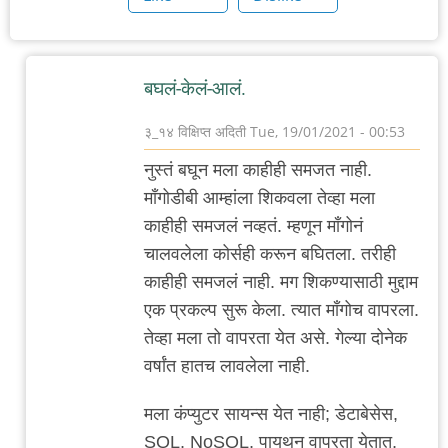
बघलं-केलं-आलं.
३_१४ विक्षिप्त अदिती
Tue, 19/01/2021 - 00:53
In
नुस्तं बघून मला काहीही समजत नाही.
reply
माँगोडीबी आम्हांला शिकवला तेव्हा मला
to
काहीही समजलं नव्हतं. म्हणून माँगोनं
मजकुराआधारे
चालवलेला कोर्सही करून बघितला. तरीही
शिकवणारी
काहीही समजलं नाही. मग शिकण्यासाठी मुद्दाम
साईट
एक प्रकल्प सुरू केला. त्यात माँगोच वापरला.
by
तेव्हा मला तो वापरता येत असे. गेल्या दोनेक
वामन
वर्षांत हातच लावलेला नाही.
देशमुख
मला कंप्युटर सायन्स येत नाही; डेटाबेसेस,
SQL, NoSQL, पायथन वापरता येतात,