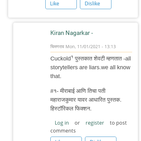
Like
Dislike
Kiran Nagarkar -
चिमणराव
Mon, 11/01/2021 - 13:13
In
१
Cuckold
पुस्तकात शेवटी म्हणतात -all
reply
storytellers are liars.we all know
to
that.
मी
कुठेतरी
#१- मीराबाई आणि तिचा पती
असा
महाराजकुमार यावर आधारित पुस्तक.
एक
हिस्टॉरिकल फिक्शन.
क्वोट
Log in
or
register
to post
वाचला
comments
by