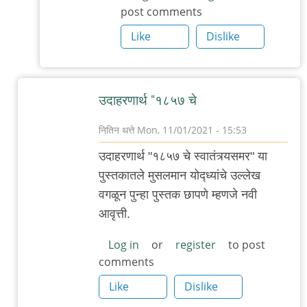
post comments
माहितीपर
-
Like
Dislike
by
अस्वल
उदाहरणार्थ "१८५७ चे
नितिन थत्ते
Mon, 11/01/2021 - 15:53
In
उदाहरणार्थ "१८५७ चे स्वातंत्र्यसमर" या
reply
पुस्तकातले मुसलमान योद्ध्यांचे उल्लेख
to
वगळून पुन्हा पुस्तक छापणे म्हणजे नवी
पुस्तक
आवृत्ती.
प्रकाशन
by
Log in
or
register
to post
comments
अस्वल
Like
Dislike