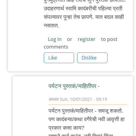
पुनर्मुद्रणात आहे तसंच जुनं पुस्तक छापतात.
प्रकाशन
उदाहरणार्थ स्वामि कादंबरीची पहिल्या प्रती
by
संपल्यावर पुन्हा तेच छापणे. यात बदल काही
अस्वल
नसतात.
Log in
or
register
to post
comments
Like
Dislike
पर्यटन पुस्तकं/माहितीपर -
अस्वल
Sun, 10/01/2021 - 09:19
In
पर्यटन पुस्तकं/माहितीपर - समजू शकतो.
reply
पण कादंबऱ्या/कथा वगैरेची नवी आवृत्ती हा
to
प्रकार कसा काय?
अपडेट्स