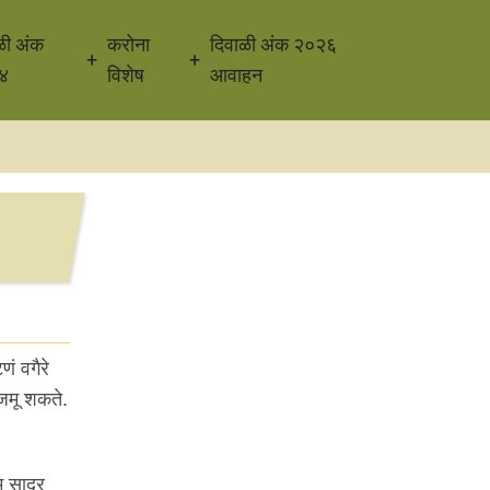
ळी अंक
करोना
दिवाळी अंक २०२६
४
विशेष
आवाहन
ं वगैरे
जमू शकते.
म सादर