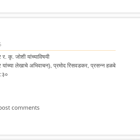
6
र. कृ. जोशी यांच्याविषयी
र यांच्या लेखाचे अभिवाचन), प्रमोद रिसवडकर, प्रसन्न हळबे
२:३०
post comments