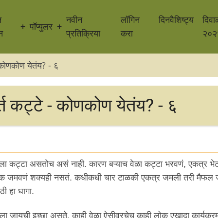
न
नवीन
लॉगिन
दिनवैशिष्ट्य
दिवा
पॉप्युलर
न
प्रतिक्रिया
करा
२०२
- कोणकोण येतंय? - ६
र्त कट्टे - कोणकोण येतंय? - ६
लेला कट्टा असतोच असं नाही. कारण बऱ्याच वेळा कट्टा भरवणं, एकत्र भेटण
लोक जमवणं शक्यही नसतं. कधीकधी चार टाळकी एकत्र जमली तरी मैफल 
साठी हा धागा.
ाला जायची इच्छा असते. काही वेळा ऐसीवरचेच काही लोक एखादा कार्यक्र