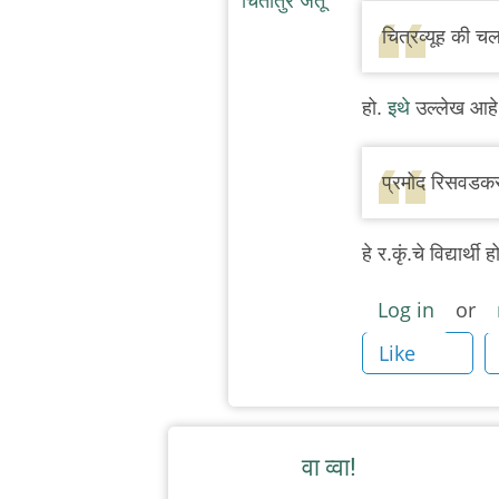
reply
चित्रव्यूह की चल
to
माधुरी
हो.
इथे
उल्लेख आहे
पुरंदरे
(अरुण
खोपकर
प्रमोद रिसवडकर
यांच्या
लेखाचे
हे र.कृं.चे विद्यार्थी ह
अभिवाचन)
by
Log in
or
बिटकॉइनजी
Like
बाळा
वा व्वा!