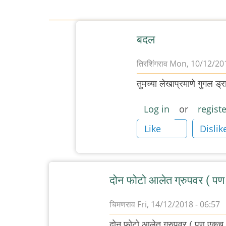
बदल
तिरशिंगराव
Mon, 10/12/201
In
तुमच्या लेखाप्रमाणे गुगल ड
reply
to
Log in
or
registe
आता
Like
Dislik
दिसतोय
फोटो,
काय
केला
दोन फोटो आलेत ग्रुपवर ( पण
बदल
चिमणराव
Fri, 14/12/2018 - 06:57
by
चिमणराव
दोन फोटो आलेत ग्रुपवर ( पण एकच