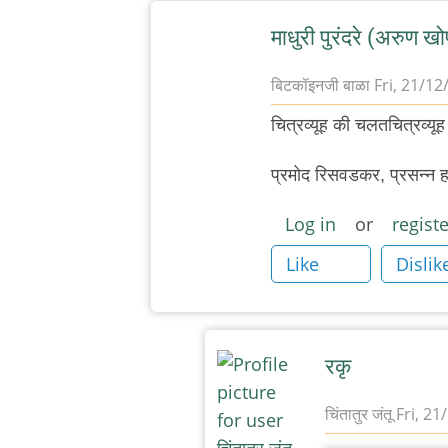
माधुरी पुरंदरे (अरुण 
बिटकॉइनजी बाळा
Fri, 21/12
In
चित्रव्यूह की चलतचित्रव्यूह
reply
to
प्रमोद रिसवडकर, प्रसन्न 
र.
Log in
or
registe
कृ.
जोशी
Like
Dislik
by
चिंतातुर
जंतू
रकृ
चिंतातुर जंतू
Fri, 21
In