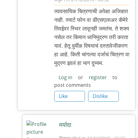
In
व्यावसायिक चित्रणाची अपेक्षा अजिबात
reply
नाही. स्मार्ट फोन वा डीएसएलाअर कॅमेरे
to
तिवईवर स्थिर लावूनही जमतंच. ते शक्य
बहुधा
नसेल तर किमान ध्वनिमुद्रण तरी करता
नाही
यावं. हेतू दुर्मीळ विषयाचं दस्तावेजीकरण
by
हा आहे. किती चांगल्या दर्जाचं चित्रण वा
चिंतातुर
मुद्रण झालं हा भाग दुय्यम.
जंतू
Log in
or
register
to
post comments
Like
Dislike
मर्यादा