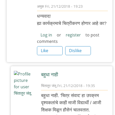
अमुक
Fri, 21/12/2018 - 19:23
In
धन्यवाद!
reply
ह्या कार्यक्रमाचे चित्रीकरण होणार आहे का?
to
र.
Log in
or
register
to post
comments
कृ.
जोशी
Like
Dislike
by
चिंतातुर
जंतू
बहुधा नाही
चिंतातुर जंतू
Fri, 21/12/2018 - 19:35
In
बहुधा नाही. 'चित्र संवाद' हा उपक्रम
reply
दृश्यकलांचे काही माजी विद्यार्थी / आजी
to
शिक्षक मिळून हौसेनं चालवतात.
वा