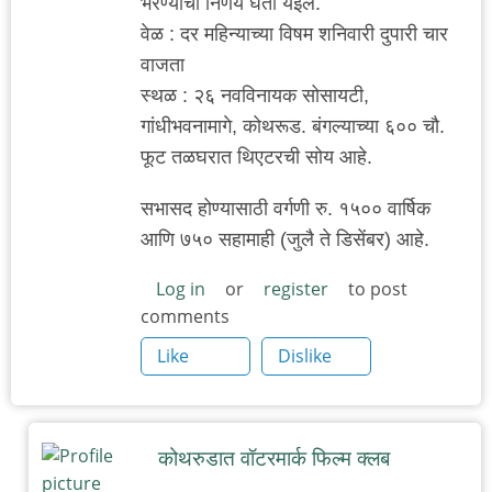
भरण्याचा निर्णय घेता येईल.
वेळ : दर महिन्याच्या विषम शनिवारी दुपारी चार
वाजता
स्थळ : २६ नवविनायक सोसायटी,
गांधीभवनामागे, कोथरूड. बंगल्याच्या ६०० चौ.
फूट तळघरात थिएटरची सोय आहे.
सभासद होण्यासाठी वर्गणी रु. १५०० वार्षिक
आणि ७५० सहामाही (जुलै ते डिसेंबर) आहे.
Log in
or
register
to post
comments
Like
Dislike
कोथरुडात वॉटरमार्क फिल्म क्लब