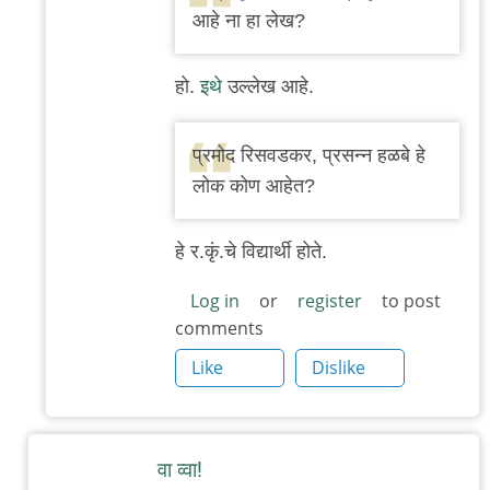
to
आहे ना हा लेख?
माधुरी
पुरंदरे
हो.
इथे
उल्लेख आहे.
(अरुण
खोपकर
प्रमोद रिसवडकर, प्रसन्न हळबे हे
यांच्या
लोक कोण आहेत?
लेखाचे
अभिवाचन)
हे र.कृं.चे विद्यार्थी होते.
by
बिटकॉइनजी
Log in
or
register
to post
बाळा
comments
Like
Dislike
वा व्वा!