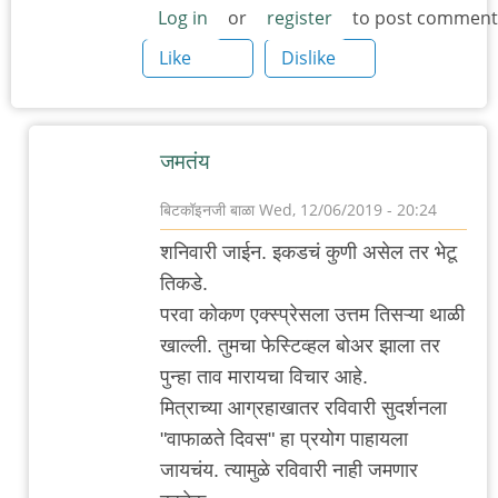
Log in
or
register
to post comment
Like
Dislike
जमतंय
बिटकॉइनजी बाळा
Wed, 12/06/2019 - 20:24
In
शनिवारी जाईन. इकडचं कुणी असेल तर भेटू
reply
तिकडे.
to
परवा कोकण एक्स्प्रेसला उत्तम तिसऱ्या थाळी
आंतरराष्ट्रीय
खाल्ली. तुमचा फेस्टिव्हल बोअर झाला तर
लघुपट
पुन्हा ताव मारायचा विचार आहे.
पुण्यात
मित्राच्या आग्रहाखातर रविवारी सुदर्शनला
by
"वाफाळते दिवस" हा प्रयोग पाहायला
चिंतातुर
जायचंय. त्यामुळे रविवारी नाही जमणार
जंतू