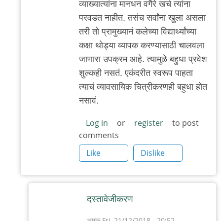
व्याख्यात्यांना मानधन वगैरे खर्च त्यांना
व्वा!
परवडत नाहीत. तसंच सर्वांना खुला असला
by
तरी तो प्रामुख्यानं कलेच्या विद्यार्थ्यांच्या
अमुक
कक्षा थोड्या व्यापक करण्यासाठी चालवला
जाणारा उपक्रम आहे. त्यामुळे बहुधा प्रवेश
शुल्कही नसतं. एकंदरीत स्वरूप पाहता
त्याचं व्यावसायिक चित्रीकरणही बहुधा होत
नसावं.
Log in
or
register
to post
comments
Like
Dislike
दस्तावेजीकरण
अमुक
Fri, 21/12/2018 - 20:52