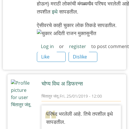
होऊन) मराठी लोकांची
मंगळागौर
परिषद भरलेली आहे.
तपशील
इथे
सापडतील.
ऐसीवरचे काही चुकार लोक तिकडे सापडतील.
Log in
or
register
to post comment
Like
Dislike
चोप्य विथ अ डिफरन्स
चिंतातुर जंतू
Fri, 25/01/2019 - 12:00
In
reply
परिषद भरलेली आहे. तिचे तपशील इथे
to
सापडतील.
ऑस्टिनातली