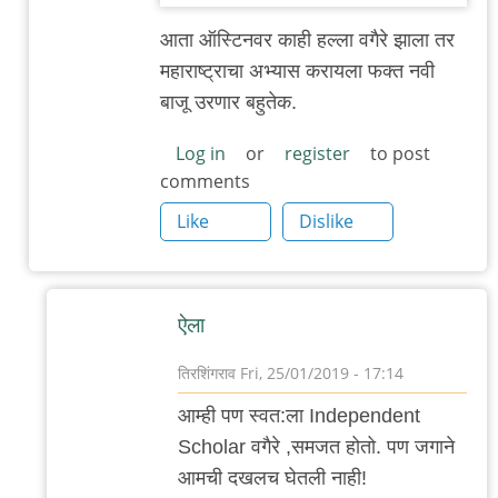
गंमत
आता ऑस्टिनवर काही हल्ला वगैरे झाला तर
by
महाराष्ट्राचा अभ्यास करायला फक्त नवी
३_१४
बाजू उरणार बहुतेक.
विक्षिप्त
अदिती
Log in
or
register
to post
comments
Like
Dislike
ऐला
तिरशिंगराव
Fri, 25/01/2019 - 17:14
In
आम्ही पण स्वत:ला Independent
reply
Scholar वगैरे ,समजत होतो. पण जगाने
to
आमची दखलच घेतली नाही!
चोप्य