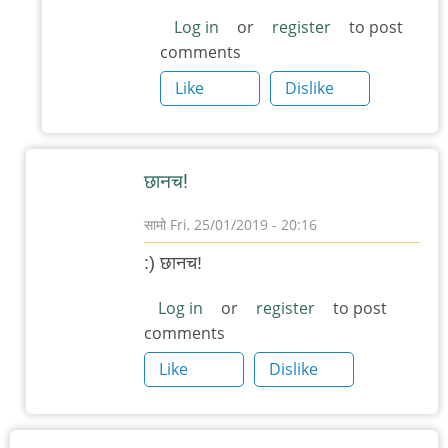
विथ
Log in
or
register
to post
comments
अ
डिफरन्स
Like
Dislike
by
चिंतातुर
जंतू
छानच!
सामो
Fri, 25/01/2019 - 20:16
In
:) छानच!
reply
to
Log in
or
register
to post
comments
ऑस्टिनातली
गंमत
Like
Dislike
by
३_१४
विक्षिप्त