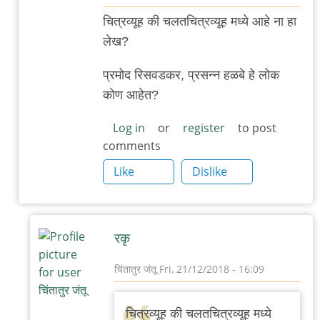
In
चित्रव्यूह की चलतचित्रव्यूह मध्ये आहे ना हा
reply
लेख?
to
र.
प्रमोद रिसवडकर, प्रसन्न हळबे हे लोक
कृ.
कोण आहेत?
जोशी
Log in
or
register
to post
by
comments
चिंतातुर
Like
Dislike
जंतू
रकृ
चिंतातुर जंतू
Fri, 21/12/2018 - 16:09
In
reply
चित्रव्यूह की चलतचित्रव्यूह मध्ये