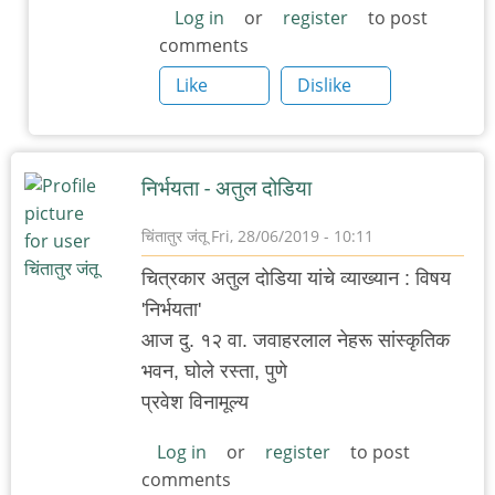
गिरीश
Log in
or
register
to post
comments
कार्नाड
आदरांजली
Like
Dislike
सभा
by
चिंतातुर
निर्भयता - अतुल दोडिया
जंतू
चिंतातुर जंतू
Fri, 28/06/2019 - 10:11
चित्रकार अतुल दोडिया यांचे व्याख्यान : विषय
'निर्भयता'
आज दु. १२ वा. जवाहरलाल नेहरू सांस्कृतिक
भवन, घोले रस्ता, पुणे
प्रवेश विनामूल्य
Log in
or
register
to post
comments