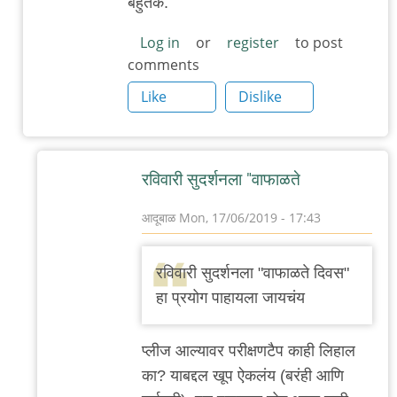
बहुतेक.
Log in
or
register
to post
comments
Like
Dislike
रविवारी सुदर्शनला "वाफाळते
आदूबाळ
Mon, 17/06/2019 - 17:43
In
reply
रविवारी सुदर्शनला "वाफाळते दिवस"
to
हा प्रयोग पाहायला जायचंय
जमतंय
by
प्लीज आल्यावर परीक्षणटैप काही लिहाल
बिटकॉइनजी
का? याबद्दल खूप ऐकलंय (बरंही आणि
बाळा