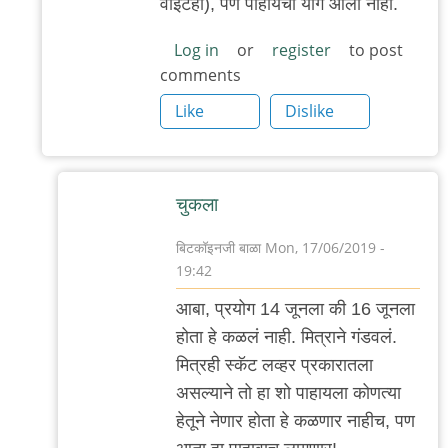
वाईटही), पण पाहायचा योग आला नाही.
Log in
or
register
to post
comments
Like
Dislike
चुकला
बिटकॉइनजी बाळा
Mon, 17/06/2019 -
19:42
In
आबा, प्रयोग 14 जूनला की 16 जूनला
reply
होता हे कळलं नाही. मित्राने गंडवलं.
to
मित्रही स्कॅट लव्हर प्रकारातला
रविवारी
असल्याने तो हा शो पाहायला कोणत्या
सुदर्शनला
हेतूने नेणार होता हे कळणार नाहीच, पण
"वाफाळते