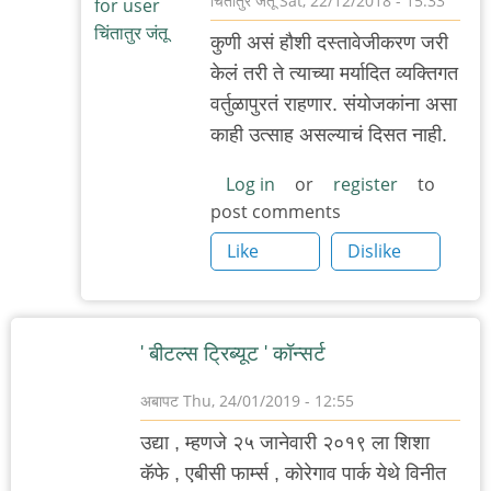
चिंतातुर जंतू
Sat, 22/12/2018 - 15:33
In
कुणी असं हौशी दस्तावेजीकरण जरी
reply
केलं तरी ते त्याच्या मर्यादित व्यक्तिगत
to
वर्तुळापुरतं राहणार. संयोजकांना असा
दस्तावेजीकरण
काही उत्साह असल्याचं दिसत नाही.
by
अमुक
Log in
or
register
to
post comments
Like
Dislike
' बीटल्स ट्रिब्यूट ' कॉन्सर्ट
अबापट
Thu, 24/01/2019 - 12:55
उद्या , म्हणजे २५ जानेवारी २०१९ ला शिशा
कॅफे , एबीसी फार्म्स , कोरेगाव पार्क येथे विनीत