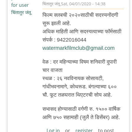
चिंतातुर जंतू
Sat, 04/01/2020 - 14:38
In
फिल्म क्लबची २०२०साठीची सदस्यनोंदणी
reply
सुरू झाली आहे.
to
अधिक माहिती आणि सदस्यत्वाच्या फॉर्मसाठी
कोथरुडात
संपर्क : 9422016044
वॉटरमार्क
watermarkfilmclub@gmail.com
फिल्म
क्लब
वेळ : दर महिन्याच्या विषम शनिवारी दुपारी
by
चार वाजता
चिंतातुर
स्थळ : २६ नवविनायक सोसायटी,
जंतू
गांधीभवनामागे, कोथरूड. बंगल्याच्या ६००
चौ. फूट तळघरात थिएटरची सोय आहे.
सभासद होण्यासाठी वर्गणी रु. १५०० वार्षिक
आणि ७५० सहामाही (जुलै ते डिसेंबर) आहे.
Log in
or
register
to post