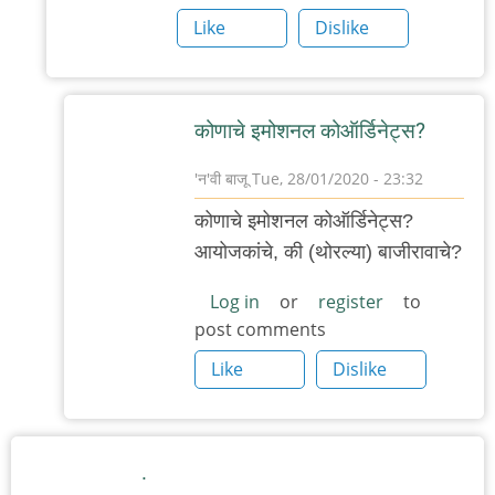
बिटकॉइनजी
Like
Dislike
बाळा
कोणाचे इमोशनल कोऑर्डिनेट्स?
'न'वी बाजू
Tue, 28/01/2020 - 23:32
In
कोणाचे इमोशनल कोऑर्डिनेट्स?
reply
आयोजकांचे, की (थोरल्या) बाजीरावाचे?
to
इमोशनल
Log in
or
register
to
post comments
कॉरडीनेटस
वापरले
Like
Dislike
by
अभ्या..
.