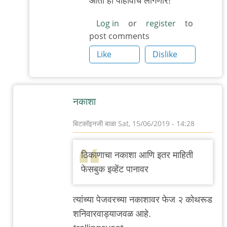
आता हा पाहावाच लागणार!
by
आदूबाळ
Log in
or
register
to
post comments
Like
Dislike
नकाशा
बिटकॉइनजी बाळा
Sat, 15/06/2019 - 14:28
In
reply
ठिकाणाचा नकाशा आणि इतर माहिती
to
फेसबुक इव्हेंट पानावर
आंतरराष्ट्रीय
लघुपट
त्यांच्या पेजवरच्या नकाशावर फेज २ कोथरूड
पुण्यात
शनिवारवाड्याजवळ आहे.
by