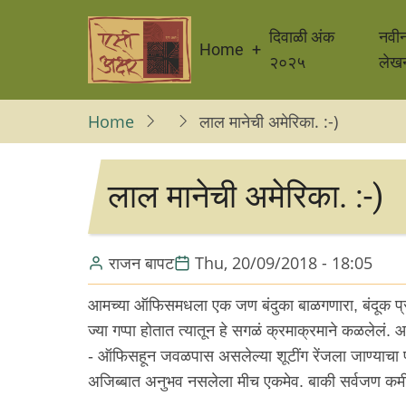
Skip
Main
to
दिवाळी अंक
नवी
Home
navigation
main
२०२५
लेख
content
Home
लाल मानेची अमेरिका. :-)
लाल मानेची अमेरिका. :-)
राजन बापट
Thu, 20/09/2018 - 18:05
आमच्या ऑफिसमधला एक जण बंदुका बाळगणारा, बंदूक प्रकर
ज्या गप्पा होतात त्यातून हे सगळं क्रमाक्रमाने कळलेलं
- ऑफिसहून जवळपास असलेल्या शूटींग रेंजला जाण्याचा प्
अजिब्बात अनुभव नसलेला मीच एकमेव. बाकी सर्वजण कमी