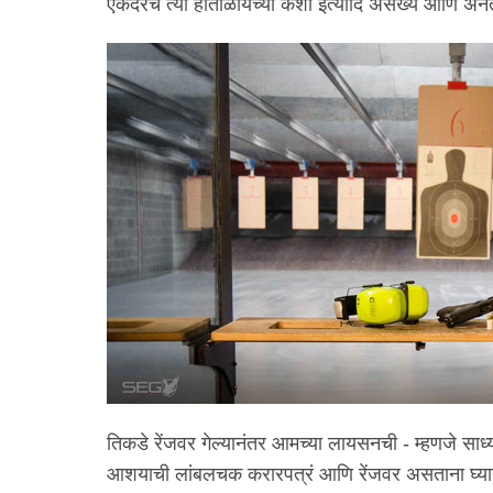
एकंदरच त्या हाताळायच्या कशा इत्यादि असंख्य आणि अनंत 
तिकडे रेंजवर गेल्यानंतर आमच्या लायसनची - म्हणजे साध्
आशयाची लांबलचक करारपत्रं आणि रेंजवर असताना घ्या