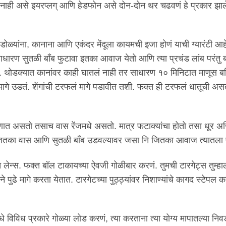
 नाही असे इयरप्लग् आणि हेडफोन असे दोन-दोन थर चढवणं हे प्रकार झाले.
ळ्यांना, कानाना आणि एकंदर मेंदूला कायमची इजा होणं याची ग्यारंटी आ
साधारण सुतळी बाँब फुटावा इतका आवाज येतो आणि त्या प्रचंड लांब परंतु ब
 थोडक्यात कानांवर काही घातलं नाही तर साधारण १० मिनिटात माणूस बह
 मागे उडतं. शेंगांची टरफलं मागे पडावीत तशी. फक्त ही टरफलं धातूची 
रणात असतो तसाच वास रेंजमधे असतो. मात्र फटाक्यांचा होतो तसा धूर अ
 जितका वास आणि सुतळी बाँब उडवल्यावर जसा नि जितका आवाज त्यातला 
च लेन्स. फक्त बॉल टाकायच्या ऐवजी गोळीबार करणं. तुमची टारगेट्स तुम्ह
े पुढे मागे करता येतात. टारगेटच्या पुठ्ठ्यांवर निशाण्यांचे कागद स्टेपल क
मधे विविध प्रकारे गोळ्या लोड करणं, त्या करताना त्या योग्य मापातल्या निवड