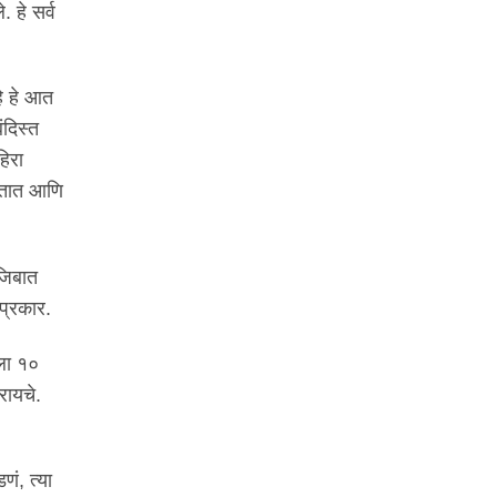
 हे सर्व
हे हे आत
ंदिस्त
िरा
असतात आणि
जिबात
प्रकार.
ाला १०
रायचे.
णं, त्या