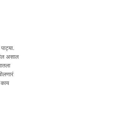
पाट्या.
नशील असाल
ंधातला
बोलणारं
क काय