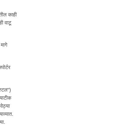
यातील काही
ी वाटू
मागे
पोर्टर
िस्टल")
म्याटीक
ोठ्या
याव्यात.
या.