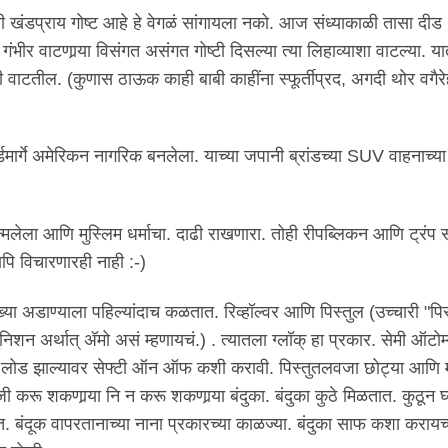
 खंडप्राय गोष्ट आहे हे वेगळं सांगायला नको. आज संध्याकाळी तासा दीड
ंभीर वाटणार्‍या विसंगत असंगत गोष्टी दिसल्या त्या लिहाव्याशा वाटल्या. 
वाटतील. (कुणास ठाऊक काही बाबी काहींना स्फूर्तीप्रद, अगदी थोर वगैरेह
मार्गे अमेरिकन नागरिक बनलेला. याच्या जपानी ब्रांडच्या SUV वाहनाच्या 
ला आणि मुस्लिम धर्माचा. दाढी राखणारा. तोही रीपब्लिकन आणि ट्रंप स
पि विचारणारही नाही :-)
सारख्या अडाण्याला पहिल्यांदाच कळतात. रिव्हॉल्वर आणि पिस्तुल (उच्चारी "प
िशन अर्थात् अ‍ॅमो असं म्हणायचं.) . त्यातला ग्लॉक् हा प्रकार. सेमी ऑटो
लोड झाल्यावर सेफ्टी ऑन ऑफ कशी करावी. पिस्तुतलवजा छोट्या आणि म
 करू शकणार्‍या नि न करू शकणार्‍या बंदुका. बंदुका कुठे मिळतात. कुठून घ्
 बंदूक वापरतानाच्या नाना प्रकारच्या काळज्या. बंदुका साफ कशा करायच्