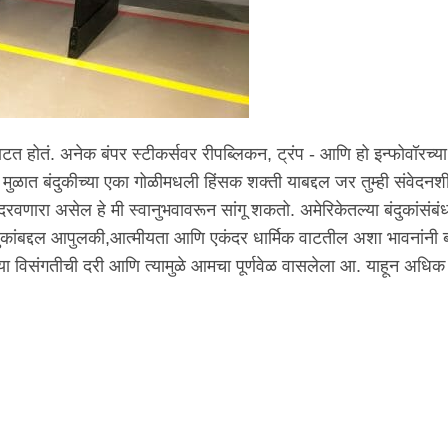
त होतं. अनेक बंपर स्टीकर्सवर रीपब्लिकन, ट्रंप - आणि हो इन्फोवॉरच्या 
ळात बंदुकीच्या एका गोळीमधली हिंसक शक्ती याबद्दल जर तुम्ही संवेद
दरवणारा असेल हे मी स्वानुभवावरून सांगू शकतो. अमेरिकेतल्या बंदुकांसंब
ुकांबद्दल आपुलकी,आत्मीयता आणि एकंदर धार्मिक वाटतील अशा भावनांनी 
 विसंगतीची दरी आणि त्यामुळे आमचा पूर्णवेळ वासलेला आ. याहून अधि