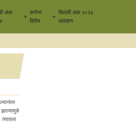
ळी अंक
करोना
दिवाळी अंक २०२६
४
विशेष
आवाहन
ल्यानंतर
झाल्यामुळे
 त्यातला