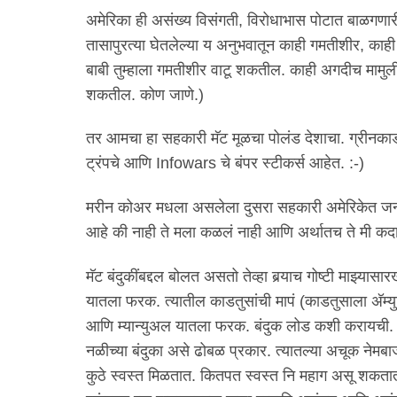
अमेरिका ही असंख्य विसंगती, विरोधाभास पोटात बाळगणारी
तासापुरत्या घेतलेल्या य अनुभवातून काही गमतीशीर, काही ग
बाबी तुम्हाला गमतीशीर वाटू शकतील. काही अगदीच मामुली 
शकतील. कोण जाणे.)
तर आमचा हा सहकारी मॅट मूळचा पोलंड देशाचा. ग्रीनकार्ड
ट्रंपचे आणि Infowars चे बंपर स्टीकर्स आहेत. :-)
मरीन कोअर मधला असलेला दुसरा सहकारी अमेरिकेत जन्मले
आहे की नाही ते मला कळलं नाही आणि अर्थातच ते मी कदा
मॅट बंदुकींबद्दल बोलत असतो तेव्हा बर्‍याच गोष्टी माझ्या
यातला फरक. त्यातील काडतुसांची मापं (काडतुसाला अ‍ॅम्युन
आणि म्यान्युअल यातला फरक. बंदुक लोड कशी करायची. 
नळीच्या बंदुका असे ढोबळ प्रकार. त्यातल्या अचूक नेमबाजी
कुठे स्वस्त मिळतात. कितपत स्वस्त नि महाग असू शकतात.