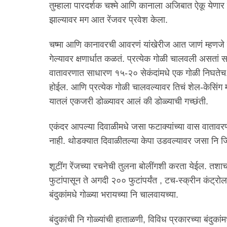
तुम्हाला पारदर्शक चश्मे आणि कानाला अजिबात ऐकू येणार
झाल्यावर मग आत रेंजवर प्रवेश केला.
चष्मा आणि कानावरची आवरणं यांखेरीज आत जाणं म्हणजे डो
गेल्यावर क्षणार्धात कळतं. प्रत्येक गोळी चालवली असतां 
वातावरणात साधारण १५-२० सेकंदांमधे एक गोळी निघतेच.
होईल. आणि प्रत्येक गोळी चालवल्यावर तिचं शेल-केसिंग
यातलं एकजरी डोळ्यावर आलं की डोळ्याची गच्छंती.
एकंदर आपल्या दिवाळीमधे जसा फटाक्यांच्या वास वाताव
नाही. थोडक्यात दिवाळीतल्या केपा उडवल्यावर जसा नि
शूटींग रेंजच्या रचनेची तुलना बोलींगशी करता येईल. तशा
फुटांपासून ते अगदी २०० फुटांपर्यंत , टच-स्क्रीन कंट्रोलन
बंदुकांमधे गोळ्या भरायच्या नि चालवायच्या.
बंदुकांची नि गोळ्यांची हाताळणी, विविध प्रकारच्या बंदुकां