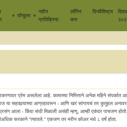
न
नवीन
लॉगिन
दिनवैशिष्ट्य
दिवा
पॉप्युलर
न
प्रतिक्रिया
करा
२०२
णावर प्रेम असलेला आहे. कामाच्या निमित्ताने अनेक महिने संपर्कात आ
. आज या सहकार्‍याच्या आग्रहावरून - आणि खरं सांगायचं तर कुतुहल अनावर 
रसंग आला - किंवा संधी मिळाली असंही म्हणू. आम्ही एकंदर पाचजण होतो.
अधिक फरकाने "त्यातले." एकजण तर मरीन कोअर मधे ८ वर्षं होता.