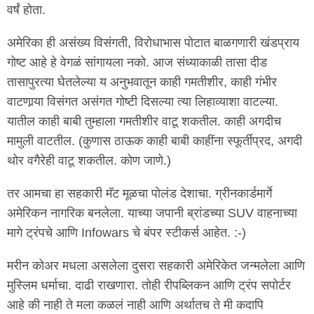
वर्षं होता.
अमेरिका ही असंख्य विसंगती, विरोधाभास पोटात बाळगणारी खंडप्राय
गोष्ट आहे हे वेगळं सांगायला नको. आज संध्याकाळी तासा दीड
तासापुरत्या घेतलेल्या य अनुभवातून काही गमतीशीर, काही गंभीर
वाटणार्‍या विसंगत असंगत गोष्टी दिसल्या त्या लिहाव्याशा वाटल्या.
यातील काही बाबी तुम्हाला गमतीशीर वाटू शकतील. काही अगदीच
मामुली वाटतील. (कुणास ठाऊक काही बाबी काहींना स्फूर्तीप्रद, अगदी
थोर वगैरेही वाटू शकतील. कोण जाणे.)
तर आमचा हा सहकारी मॅट मूळचा पोलंड देशाचा. ग्रीनकार्डमार्गे
अमेरिकन नागरिक बनलेला. याच्या जपानी ब्रांडच्या SUV वाहनाच्या
मागे ट्रंपचे आणि Infowars चे बंपर स्टीकर्स आहेत. :-)
मरीन कोअर मधला असलेला दुसरा सहकारी अमेरिकेत जन्मलेला आणि
मुस्लिम धर्माचा. दाढी राखणारा. तोही रीपब्लिकन आणि ट्रंप सपोर्टर
आहे की नाही ते मला कळलं नाही आणि अर्थातच ते मी कदापि