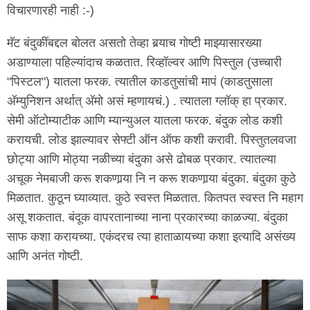
विचारणारही नाही :-)
मॅट बंदुकींबद्दल बोलत असतो तेव्हा बर्‍याच गोष्टी माझ्यासारख्या
अडाण्याला पहिल्यांदाच कळतात. रिव्हॉल्वर आणि पिस्तुल (उच्चारी
"पिस्टल") यातला फरक. त्यातील काडतुसांची मापं (काडतुसाला
अ‍ॅम्युनिशन अर्थात् अ‍ॅमो असं म्हणायचं.) . त्यातला ग्लॉक् हा प्रकार.
सेमी ऑटोम्याटीक आणि म्यान्युअल यातला फरक. बंदुक लोड कशी
करायची. लोड झाल्यावर सेफ्टी ऑन ऑफ कशी करावी. पिस्तुतलवजा
छोट्या आणि मोठ्या नळीच्या बंदुका असे ढोबळ प्रकार. त्यातल्या
अचूक नेमबाजी करू शकणार्‍या नि न करू शकणार्‍या बंदुका. बंदुका कुठे
मिळतात. कुठून घ्याव्यात. कुठे स्वस्त मिळतात. कितपत स्वस्त नि महाग
असू शकतात. बंदूक वापरतानाच्या नाना प्रकारच्या काळज्या. बंदुका
साफ कशा करायच्या. एकंदरच त्या हाताळायच्या कशा इत्यादि असंख्य
आणि अनंत गोष्टी.