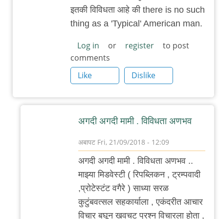
आवडलं
इतकी विविधता आहे की there is no such
by
thing as a 'Typical' American man.
राही
Log in
or
register
to post
comments
Like
Dislike
अगदी अगदी मामी . विविधता अणभव
अबापट
Fri, 21/09/2018 - 12:09
In
अगदी अगदी मामी . विविधता अणभव ..
reply
माझ्या मिडवेस्टी ( रिपब्लिकन , ट्रम्पवादी
to
,प्रोटेस्टंट वगैरे ) साध्या सरळ
खरे
कुटुंबवत्सल सहकार्याला , एकंदरीत आचार
आहे
विचार बघून खवचट प्रश्न विचारला होता ,