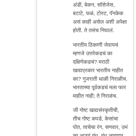
मेल्टिंग
अंडी, बेकन, सॉसेजेस,
पॉट
बटाटे, फळं, टोस्ट, पॅनकेक
नाव
असं काही असेल अशी अपेक्षा
आहे
होती. ते तसंच निघालं.
म्हणजे
by
भारतीय ठिकाणी जेवायचं
सामो
म्हणजे उत्तरेकडचं का
दक्षिणेकडचं? मराठी
खाद्यप्रकार भारतीय नाहीत
का? गुजराती थाळी निराळीच.
भारताच्या पूर्वकडचं मला फार
माहीत नाही; ते निराळंच.
जी गोष्ट खाद्यसंस्कृतीची,
तीच गोष्ट कपडे, केसांचा
पोत, त्वचेचा रंग, सणवार, उभं
का आडवं गंध, गंध लावणार