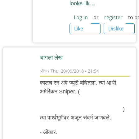
looks-lik…
Log in
or
register
to p
Like
Dislike
चांगला लेख
ओंकार
Thu, 20/09/2018 - 21:54
कालच रन अवे ज्युरी बघितला. त्या आधी
अमेरिकन Sniper. (
यातल्या ख्रिस कायल या
ज्या अमेरिकन सैनिकावर सिनेमा आहे त्याचा
प्रत्यक्ष आयुष्यात खून शूटींग रेंजवरच झाला.
)
त्या पार्श्वभूमीवर अजून संदर्भ जाणवले.
- ओंकार.