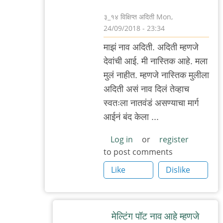
३_१४ विक्षिप्त अदिती
Mon,
24/09/2018 - 23:34
In
माझं नाव अदिती. अदिती म्हणजे
reply
देवांची आई. मी नास्तिक आहे. मला
to
मुलं नाहीत. म्हणजे नास्तिक मुलीला
निळेदादा,
अदिती असं नाव दिलं तेव्हाच
जगातील
स्वतःला नातवंडं असण्याचा मार्ग
by
आईनं बंद केला ...
सामो
Log in
or
register
to post comments
Like
Dislike
मेल्टिंग पॉट नाव आहे म्हणजे