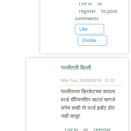
to
Log in
or
register
to post
अमेरिकन
comments
खाद्यसंस्कृती
by
Like
३_१४
Dislike
विक्षिप्त
अदिती
गल्लीतली बिल्ली
Nile
Tue, 25/09/2018 - 01:31
In
गल्लीतल्या क्रिकेटच्या कपाला
reply
वर्ल्ड चॅंपियनशिप म्हटलं म्हणजे
to
लगेच काही तो वर्ल्ड इव्हेंट होत
निळेदादा,
नाही काकू!
जगातील
by
Log in
or
register