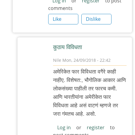
Log in
or
register
to post
comments
Like
Dislike
कुठाय विविधता
Nile
Mon, 24/09/2018 - 22:42
In
अमेरिकेत फार विविधता वगैरे काही
reply
नाहीए. विशेषत:, भौगोलिक आकार आणि
to
लोकसंख्या पाहीली तर फारच कमी.
अगदी
आणि भारतीयांना अमेरीकेत फार
अगदी
विविधता आहे असं वाटणं म्हणजे तर
मामी
जरा गंमतच आहे. असो.
.
विविधता
Log in
or
register
to
post comments