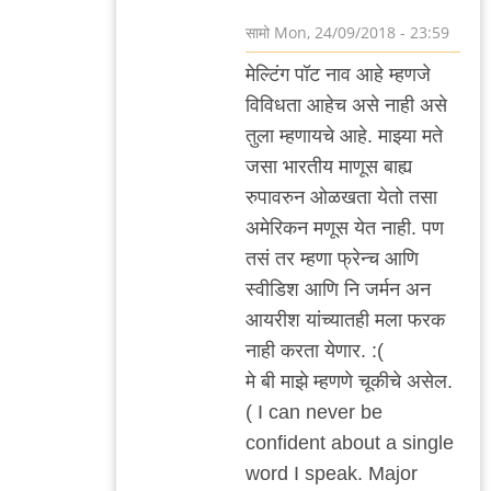
सामो
Mon, 24/09/2018 - 23:59
In
मेल्टिंग पॉट नाव आहे म्हणजे
reply
विविधता आहेच असे नाही असे
to
तुला म्हणायचे आहे. माझ्या मते
सवांतर
जसा भारतीय माणूस बाह्य
by
रुपावरुन ओळखता येतो तसा
३_१४
अमेरिकन मणूस येत नाही. पण
विक्षिप्त
तसं तर म्हणा फ्रेन्च आणि
अदिती
स्वीडिश आणि नि जर्मन अन
आयरीश यांच्यातही मला फरक
नाही करता येणार. :(
मे बी माझे म्हणणे चूकीचे असेल.
( I can never be
confident about a single
word I speak. Major