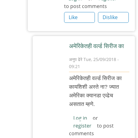
to post comments
सामो
Like
Dislike
अमेरिकेतही वर्ल्ड सिरीज का
अनुप ढेरे
Tue, 25/09/2018 -
09:21
In
अमेरिकेतही वर्ल्ड सिरीज का
reply
कायशिशी अस्ते ना? ज्यात
to
अमेरिका क्यानडा एव्ढेच
गल्लीतली
असतात म्हणे.
बिल्ली
by
Log in
or
register
to post
Nile
comments