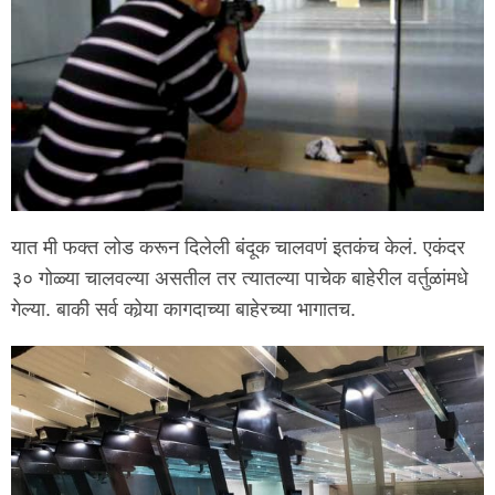
यात मी फक्त लोड करून दिलेली बंदूक चालवणं इतकंच केलं. एकंदर
३० गोळ्या चालवल्या असतील तर त्यातल्या पाचेक बाहेरील वर्तुळांमधे
गेल्या. बाकी सर्व कोर्‍या कागदाच्या बाहेरच्या भागातच.