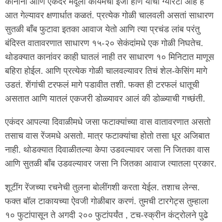
कानाना आणि एकंदर मेंदूला कायमची इजा होणं याची ग्यारंटी आहे हे
आत गेल्यावर क्षणार्धात कळतं. प्रत्येक गोळी चालवली असतां साधारण
सुतळी बाँब फुटावा इतका आवाज येतो आणि त्या प्रचंड लांब परंतु
बंदिस्त वातावरणात साधारण १५-२० सेकंदांमधे एक गोळी निघतेच.
थोडक्यात कानांवर काही घातलं नाही तर साधारण १० मिनिटात माणूस
बहिरा होईल. आणि प्रत्येक गोळी चालवल्यावर तिचं शेल-केसिंग मागे
उडतं. शेंगांची टरफलं मागे पडावीत तशी. फक्त ही टरफलं धातूची
असतात आणि यातलं एकजरी डोळ्यावर आलं की डोळ्याची गच्छंती.
एकंदर आपल्या दिवाळीमधे जसा फटाक्यांच्या वास वातावरणात असतो
तसाच वास रेंजमधे असतो. मात्र फटाक्यांचा होतो तसा धूर अजिबात
नाही. थोडक्यात दिवाळीतल्या केपा उडवल्यावर जसा नि जितका वास
आणि सुतळी बाँब उडवल्यावर जसा नि जितका आवाज त्यातला प्रकार.
शूटींग रेंजच्या रचनेची तुलना बोलींगशी करता येईल. तशाच लेन्स.
फक्त बॉल टाकायच्या ऐवजी गोळीबार करणं. तुमची टारगेट्स तुम्हाला
१० फुटांपासून ते अगदी २०० फुटांपर्यंत , टच-स्क्रीन कंट्रोलने पुढे