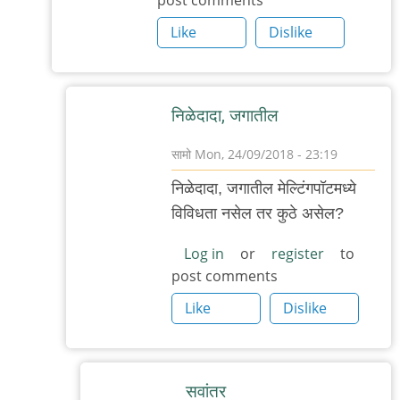
अणभव
by
Like
Dislike
अबापट
निळेदादा, जगातील
सामो
Mon, 24/09/2018 - 23:19
In
निळेदादा, जगातील मेल्टिंगपॉटमध्ये
reply
विविधता नसेल तर कुठे असेल?
to
कुठाय
Log in
or
register
to
post comments
विविधता
by
Like
Dislike
Nile
सवांतर