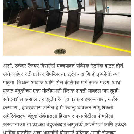
असो. एकंदर रेंजवर दिसलेलं यच्चयावत पब्लिक रेडनेक वाटत होतं.
अनेक बंपर स्टीकर्सवर रीपब्लिकन, ट्रंप - आणि हो इन्फोवॉरच्या
पाट्या. तिथला आवाज आणि शेल केसिंगचं मागे सतत पडणं, आधी
मुळात बंदुकीच्या एका गोळीमधली हिंसक शक्ती याबद्दल जर तुम्ही
संवेदनशील असाल तर शूटींग रेंज हा प्रकार हबकवणारा, नर्व्हस
करणारा , हादरवणारा असेल हे मी स्वानुभवावरून सांगू शकतो.
अमेरिकेतल्या बंदुकांसंबंधातला हिंसाचार पराकोटीला पोचलेला
असतानाच्या या काळात बंदुकांबद्दल आपुलकी,आत्मीयता आणि एकंदर
धार्मिक वाटतील अशा भावनांनी बोलणारं पब्लिक अगदी रोजच्या