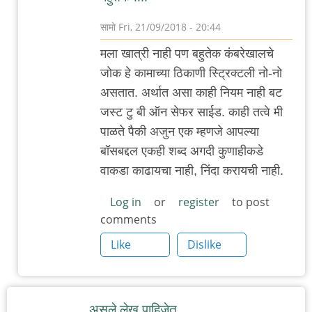
सामो
Fri, 21/09/2018 - 20:44
In
मला खात्री नाही पण बहुतेक कंबरेखालचे
reply
जोक हे कामाच्या ठिकाणी स्ट्रिक्टली नो-नो
to
असतात. अर्थात असा काही नियम नाही बट
आजचा
जस्ट टु बी ऑन सेफर साईड. काही तत्वे मी
ताजा
पाळते पैकी अजुन एक म्हणजे आपल्या
संवाद
बॉसबद्दल एकही शब्द अगदी कुणाहीकडे
by
वाकडा काढायचा नाही, निंदा करायची नाही.
३_१४
विक्षिप्त
Log in
or
register
to post
comments
अदिती
Like
Dislike
असले लेख पाहिजेत.