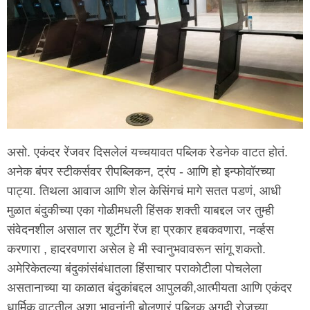
असो. एकंदर रेंजवर दिसलेलं यच्चयावत पब्लिक रेडनेक वाटत होतं.
अनेक बंपर स्टीकर्सवर रीपब्लिकन, ट्रंप - आणि हो इन्फोवॉरच्या
पाट्या. तिथला आवाज आणि शेल केसिंगचं मागे सतत पडणं, आधी
मुळात बंदुकीच्या एका गोळीमधली हिंसक शक्ती याबद्दल जर तुम्ही
संवेदनशील असाल तर शूटींग रेंज हा प्रकार हबकवणारा, नर्व्हस
करणारा , हादरवणारा असेल हे मी स्वानुभवावरून सांगू शकतो.
अमेरिकेतल्या बंदुकांसंबंधातला हिंसाचार पराकोटीला पोचलेला
असतानाच्या या काळात बंदुकांबद्दल आपुलकी,आत्मीयता आणि एकंदर
धार्मिक वाटतील अशा भावनांनी बोलणारं पब्लिक अगदी रोजच्या