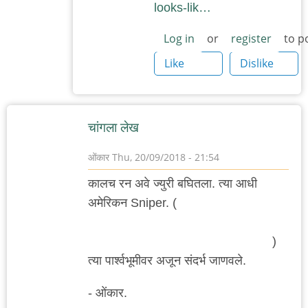
looks-lik…
Log in
or
register
to p
Like
Dislike
चांगला लेख
ओंकार
Thu, 20/09/2018 - 21:54
कालच रन अवे ज्युरी बघितला. त्या आधी
अमेरिकन Sniper. (
यातल्या ख्रिस कायल या
ज्या अमेरिकन सैनिकावर सिनेमा आहे त्याचा
प्रत्यक्ष आयुष्यात खून शूटींग रेंजवरच झाला.
)
त्या पार्श्वभूमीवर अजून संदर्भ जाणवले.
- ओंकार.