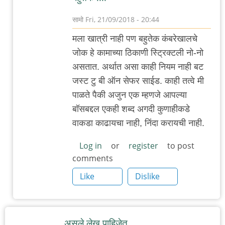
सामो
Fri, 21/09/2018 - 20:44
In
मला खात्री नाही पण बहुतेक कंबरेखालचे
reply
जोक हे कामाच्या ठिकाणी स्ट्रिक्टली नो-नो
to
असतात. अर्थात असा काही नियम नाही बट
आजचा
जस्ट टु बी ऑन सेफर साईड. काही तत्वे मी
ताजा
पाळते पैकी अजुन एक म्हणजे आपल्या
संवाद
बॉसबद्दल एकही शब्द अगदी कुणाहीकडे
by
वाकडा काढायचा नाही, निंदा करायची नाही.
३_१४
विक्षिप्त
Log in
or
register
to post
comments
अदिती
Like
Dislike
असले लेख पाहिजेत.