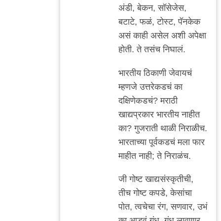
मेल्टिंग
अंडी, बेकन, सॉसेजेस,
पॉट
बटाटे, फळं, टोस्ट, पॅनकेक
नाव
असं काही असेल अशी अपेक्षा
आहे
होती. ते तसंच निघालं.
म्हणजे
by
भारतीय ठिकाणी जेवायचं
सामो
म्हणजे उत्तरेकडचं का
दक्षिणेकडचं? मराठी
खाद्यप्रकार भारतीय नाहीत
का? गुजराती थाळी निराळीच.
भारताच्या पूर्वकडचं मला फार
माहीत नाही; ते निराळंच.
जी गोष्ट खाद्यसंस्कृतीची,
तीच गोष्ट कपडे, केसांचा
पोत, त्वचेचा रंग, सणवार, उभं
का आडवं गंध, गंध लावणार