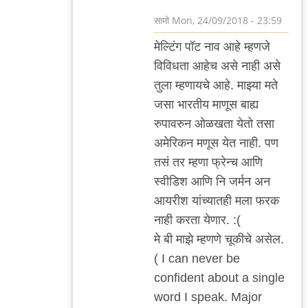
सामो
Mon, 24/09/2018 - 23:59
In
मेल्टिंग पॉट नाव आहे म्हणजे
reply
विविधता आहेच असे नाही असे
to
तुला म्हणायचे आहे. माझ्या मते
सवांतर
जसा भारतीय माणूस बाह्य
by
रुपावरुन ओळखता येतो तसा
३_१४
अमेरिकन मणूस येत नाही. पण
विक्षिप्त
तसं तर म्हणा फ्रेन्च आणि
अदिती
स्वीडिश आणि नि जर्मन अन
आयरीश यांच्यातही मला फरक
नाही करता येणार. :(
मे बी माझे म्हणणे चूकीचे असेल.
( I can never be
confident about a single
word I speak. Major