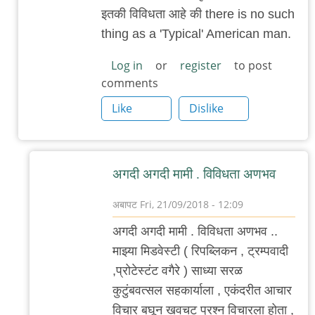
आवडलं
इतकी विविधता आहे की there is no such
by
thing as a 'Typical' American man.
राही
Log in
or
register
to post
comments
Like
Dislike
अगदी अगदी मामी . विविधता अणभव
अबापट
Fri, 21/09/2018 - 12:09
In
अगदी अगदी मामी . विविधता अणभव ..
reply
माझ्या मिडवेस्टी ( रिपब्लिकन , ट्रम्पवादी
to
,प्रोटेस्टंट वगैरे ) साध्या सरळ
खरे
कुटुंबवत्सल सहकार्याला , एकंदरीत आचार
आहे
विचार बघून खवचट प्रश्न विचारला होता ,