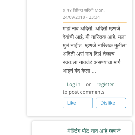
३_१४ विक्षिप्त अदिती
Mon,
24/09/2018 - 23:34
In
माझं नाव अदिती. अदिती म्हणजे
reply
देवांची आई. मी नास्तिक आहे. मला
to
मुलं नाहीत. म्हणजे नास्तिक मुलीला
निळेदादा,
अदिती असं नाव दिलं तेव्हाच
जगातील
स्वतःला नातवंडं असण्याचा मार्ग
by
आईनं बंद केला ...
सामो
Log in
or
register
to post comments
Like
Dislike
मेल्टिंग पॉट नाव आहे म्हणजे