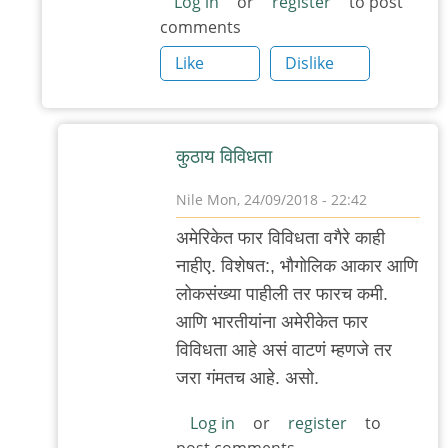
Log in
or
register
to post
comments
Like
Dislike
कुठाय विविधता
Nile
Mon, 24/09/2018 - 22:42
In
अमेरिकेत फार विविधता वगैरे काही
reply
नाहीए. विशेषत:, भौगोलिक आकार आणि
to
लोकसंख्या पाहीली तर फारच कमी.
अगदी
आणि भारतीयांना अमेरीकेत फार
अगदी
विविधता आहे असं वाटणं म्हणजे तर
मामी
जरा गंमतच आहे. असो.
.
विविधता
Log in
or
register
to
post comments