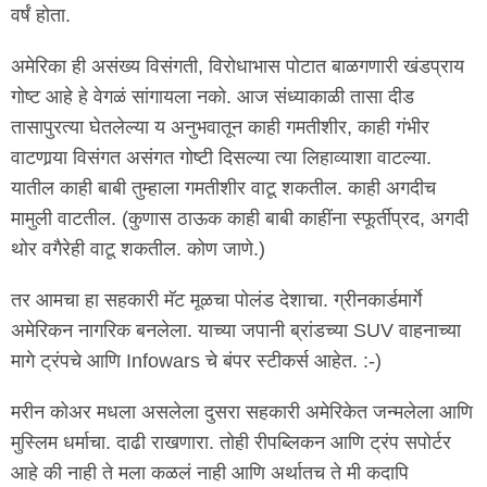
वर्षं होता.
अमेरिका ही असंख्य विसंगती, विरोधाभास पोटात बाळगणारी खंडप्राय
गोष्ट आहे हे वेगळं सांगायला नको. आज संध्याकाळी तासा दीड
तासापुरत्या घेतलेल्या य अनुभवातून काही गमतीशीर, काही गंभीर
वाटणार्‍या विसंगत असंगत गोष्टी दिसल्या त्या लिहाव्याशा वाटल्या.
यातील काही बाबी तुम्हाला गमतीशीर वाटू शकतील. काही अगदीच
मामुली वाटतील. (कुणास ठाऊक काही बाबी काहींना स्फूर्तीप्रद, अगदी
थोर वगैरेही वाटू शकतील. कोण जाणे.)
तर आमचा हा सहकारी मॅट मूळचा पोलंड देशाचा. ग्रीनकार्डमार्गे
अमेरिकन नागरिक बनलेला. याच्या जपानी ब्रांडच्या SUV वाहनाच्या
मागे ट्रंपचे आणि Infowars चे बंपर स्टीकर्स आहेत. :-)
मरीन कोअर मधला असलेला दुसरा सहकारी अमेरिकेत जन्मलेला आणि
मुस्लिम धर्माचा. दाढी राखणारा. तोही रीपब्लिकन आणि ट्रंप सपोर्टर
आहे की नाही ते मला कळलं नाही आणि अर्थातच ते मी कदापि