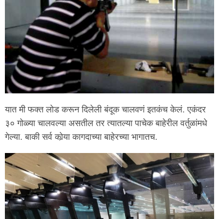
यात मी फक्त लोड करून दिलेली बंदूक चालवणं इतकंच केलं. एकंदर
३० गोळ्या चालवल्या असतील तर त्यातल्या पाचेक बाहेरील वर्तुळांमधे
गेल्या. बाकी सर्व कोर्‍या कागदाच्या बाहेरच्या भागातच.