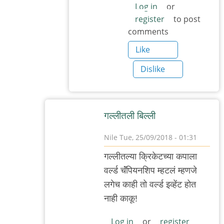
to
Log in
or
register
to post
अमेरिकन
comments
खाद्यसंस्कृती
by
Like
३_१४
Dislike
विक्षिप्त
अदिती
गल्लीतली बिल्ली
Nile
Tue, 25/09/2018 - 01:31
In
गल्लीतल्या क्रिकेटच्या कपाला
reply
वर्ल्ड चॅंपियनशिप म्हटलं म्हणजे
to
लगेच काही तो वर्ल्ड इव्हेंट होत
निळेदादा,
नाही काकू!
जगातील
by
Log in
or
register