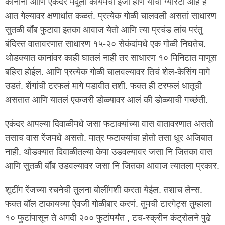
कानाना आणि एकंदर मेंदूला कायमची इजा होणं याची ग्यारंटी आहे हे
आत गेल्यावर क्षणार्धात कळतं. प्रत्येक गोळी चालवली असतां साधारण
सुतळी बाँब फुटावा इतका आवाज येतो आणि त्या प्रचंड लांब परंतु
बंदिस्त वातावरणात साधारण १५-२० सेकंदांमधे एक गोळी निघतेच.
थोडक्यात कानांवर काही घातलं नाही तर साधारण १० मिनिटात माणूस
बहिरा होईल. आणि प्रत्येक गोळी चालवल्यावर तिचं शेल-केसिंग मागे
उडतं. शेंगांची टरफलं मागे पडावीत तशी. फक्त ही टरफलं धातूची
असतात आणि यातलं एकजरी डोळ्यावर आलं की डोळ्याची गच्छंती.
एकंदर आपल्या दिवाळीमधे जसा फटाक्यांच्या वास वातावरणात असतो
तसाच वास रेंजमधे असतो. मात्र फटाक्यांचा होतो तसा धूर अजिबात
नाही. थोडक्यात दिवाळीतल्या केपा उडवल्यावर जसा नि जितका वास
आणि सुतळी बाँब उडवल्यावर जसा नि जितका आवाज त्यातला प्रकार.
शूटींग रेंजच्या रचनेची तुलना बोलींगशी करता येईल. तशाच लेन्स.
फक्त बॉल टाकायच्या ऐवजी गोळीबार करणं. तुमची टारगेट्स तुम्हाला
१० फुटांपासून ते अगदी २०० फुटांपर्यंत , टच-स्क्रीन कंट्रोलने पुढे