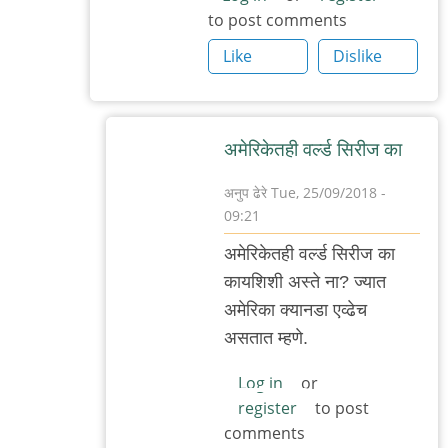
to post comments
सामो
Like
Dislike
अमेरिकेतही वर्ल्ड सिरीज का
अनुप ढेरे
Tue, 25/09/2018 -
09:21
In
अमेरिकेतही वर्ल्ड सिरीज का
reply
कायशिशी अस्ते ना? ज्यात
to
अमेरिका क्यानडा एव्ढेच
गल्लीतली
असतात म्हणे.
बिल्ली
by
Log in
or
register
to post
Nile
comments