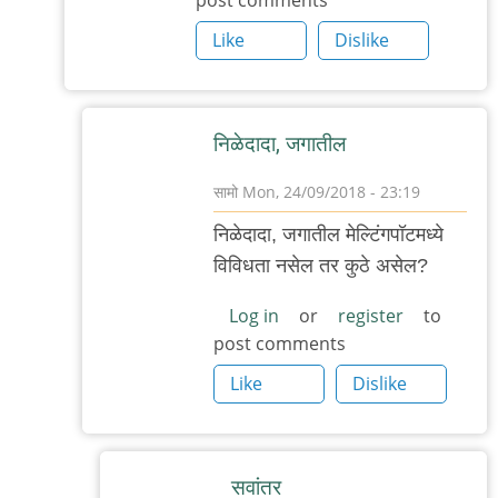
अणभव
by
Like
Dislike
अबापट
निळेदादा, जगातील
सामो
Mon, 24/09/2018 - 23:19
In
निळेदादा, जगातील मेल्टिंगपॉटमध्ये
reply
विविधता नसेल तर कुठे असेल?
to
कुठाय
Log in
or
register
to
post comments
विविधता
by
Like
Dislike
Nile
सवांतर