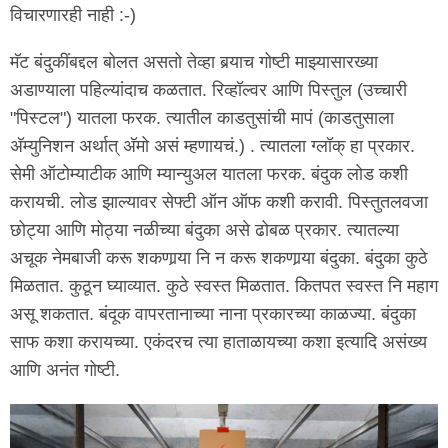
विचारणारही नाही :-)
मॅट बंदुकींबद्दल बोलत असतो तेव्हा बर्‍याच गोष्टी माझ्यासारख्या
अडाण्याला पहिल्यांदाच कळतात. रिव्हॉल्वर आणि पिस्तुल (उच्चारी
"पिस्टल") यातला फरक. त्यातील काडतुसांची मापं (काडतुसाला
अ‍ॅम्युनिशन अर्थात् अ‍ॅमो असं म्हणायचं.) . त्यातला ग्लॉक् हा प्रकार.
सेमी ऑटोम्याटीक आणि म्यान्युअल यातला फरक. बंदुक लोड कशी
करायची. लोड झाल्यावर सेफ्टी ऑन ऑफ कशी करावी. पिस्तुतलवजा
छोट्या आणि मोठ्या नळीच्या बंदुका असे ढोबळ प्रकार. त्यातल्या
अचूक नेमबाजी करू शकणार्‍या नि न करू शकणार्‍या बंदुका. बंदुका कुठे
मिळतात. कुठून घ्याव्यात. कुठे स्वस्त मिळतात. कितपत स्वस्त नि महाग
असू शकतात. बंदूक वापरतानाच्या नाना प्रकारच्या काळज्या. बंदुका
साफ कशा करायच्या. एकंदरच त्या हाताळायच्या कशा इत्यादि असंख्य
आणि अनंत गोष्टी.