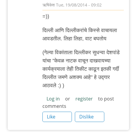
ऋषिकेश
Tue, 19/08/2014 - 09:02
In
=))
reply
to
दिल्ली आणि दिल्लीकरांचे किस्से वाचायला
अपेक्षित
आवडतील. लिहा लिहा, वाट बघतोय
शुल्क:
(गेल्या विकांताला दिल्लीकर सुधन्वा देशपांडे
खरा
यांचा "केवळ नाटक वाचून दाखवायच्या
दिल्लीकर
कार्यक्रमाला तेही तिकीट काढून इतकी गर्दी
by
दिल्लीत जमणे अशक्य आहे" हे उद्गार
विवेक
आठवले :) )
पटाईत
Log in
or
register
to post
comments
Like
Dislike