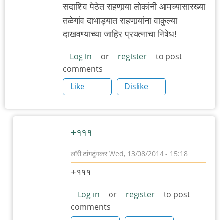
सदाशिव पेठेत राहणार्‍या लोकांनी आमच्यासारख्या
तळेगांव दाभाड्यात राहणार्‍यांना वाकुल्या
दाखवण्याच्या जाहिर प्रयत्नाचा निषेध!
Log in
or
register
to post
comments
Like
Dislike
+१११
लॉरी टांगटूंगकर
Wed, 13/08/2014 - 15:18
In
+१११
reply
to
Log in
or
register
to post
comments
निषेध