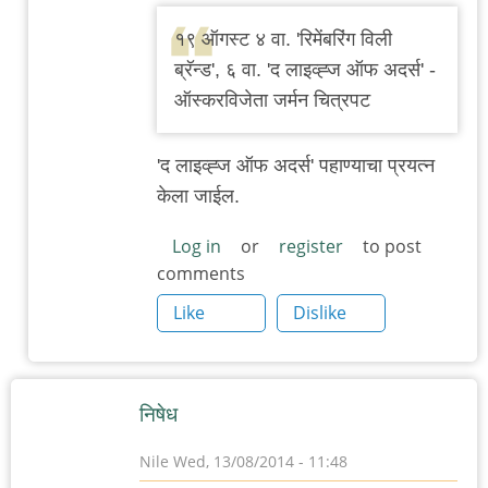
reply
१९ ऑगस्ट ४ वा. 'रिमेंबरिंग विली
to
ब्रॅन्ड', ६ वा. 'द लाइव्ह्ज ऑफ अदर्स' -
पुण्यात
ऑस्करविजेता जर्मन चित्रपट
जर्मन
चित्रपट
'द लाइव्ह्ज ऑफ अदर्स' पहाण्याचा प्रयत्न
महोत्सव
केला जाईल.
by
चिंतातुर
Log in
or
register
to post
comments
जंतू
Like
Dislike
निषेध
Nile
Wed, 13/08/2014 - 11:48