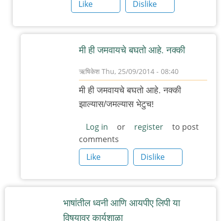
चिंतातुर
Like
Dislike
जंतू
मी ही जमवायचे बघतो आहे. नक्की
ऋषिकेश
Thu, 25/09/2014 - 08:40
In
मी ही जमवायचे बघतो आहे. नक्की
reply
झाल्यास/जमल्यास भेटुच!
to
उत्सुक
Log in
or
register
to post
comments
by
मी
Like
Dislike
भाषांतील ध्वनी आणि आयपीए लिपी या
विषयावर कार्यशाळा