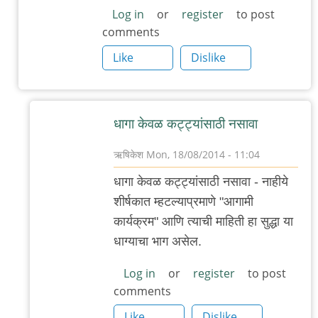
Log in
or
register
to post
comments
Like
Dislike
धागा केवळ कट्ट्यांसाठी नसावा
ऋषिकेश
Mon, 18/08/2014 - 11:04
In
धागा केवळ कट्ट्यांसाठी नसावा - नाहीये
reply
शीर्षकात म्हटल्याप्रमाणे "आगामी
to
कार्यक्रम" आणि त्याची माहिती हा सुद्धा या
परि
धाग्याचा भाग असेल.
तू
जागा
Log in
or
register
to post
comments
चुकलासी?
by
Like
Dislike