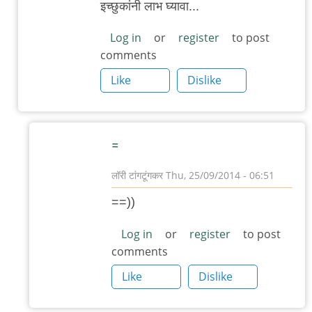
इच्छुकांनी लाभ घ्यावा...
to
हिमाल
Log in
or
register
to post
comments
प्रकाशन
by
Like
Dislike
३_१४
विक्षिप्त
अदिती
=
लॉरी टांगटूंगकर
Thu, 25/09/2014 - 06:51
In
==))
reply
to
Log in
or
register
to post
comments
नेपाळमधल्या
ऐसीकरांसाठी
Like
Dislike
by
आदूबाळ