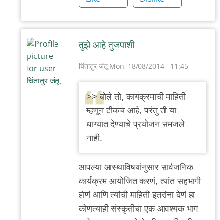
'न'वी
बाजू
तुझे आहे तुजपाशी
चिंतातुर जंतू
Mon, 18/08/2014 - 11:45
In
reply
>> बोले तो, कार्यक्रमाची माहिती
to
म्हणून ठीकच आहे, परंतु ती या
परि
धाग्यात देण्याचे प्रयोजन समजले
तू
नाही.
जागा
चुकलासी?
आपल्या आस्थाविषयांनुसार सार्वजनिक
by
कार्यक्रम आयोजित करणं, त्यांत सहभागी
'न'वी
होणं आणि त्यांची माहिती इतरांना देणं हा
बाजू
कोणत्याही संस्कृतीचा एक आवश्यक भाग