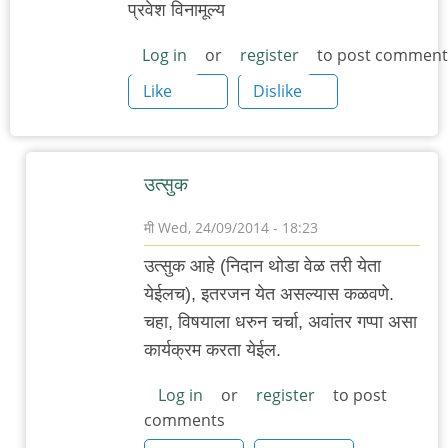
प्रवेश विनामूल्य
Log in
or
register
to post comment
Like
Dislike
उत्सुक
मी
Wed, 24/09/2014 - 18:23
In
उत्सुक आहे (निदान थोडा वेळ तरी येता
reply
येईलच), इतरजन येत असल्यास कळवणे.
to
चहा, विषयाला धरुन चर्चा, अवांतर गप्पा असा
चित्रकला
कार्यक्रम करता येईल.
आणि
कुतूहल
Log in
or
register
to post
comments
by