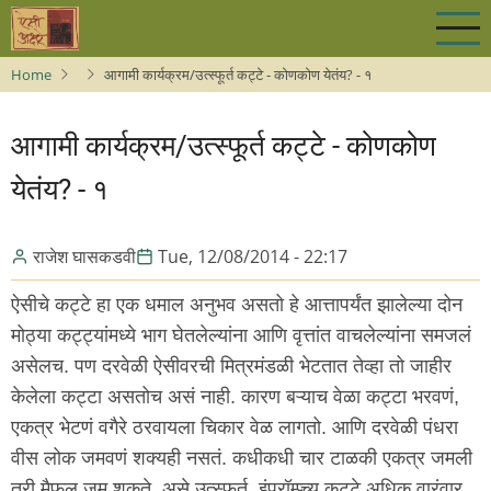
Skip
to
main
Home
आगामी कार्यक्रम/उत्स्फूर्त कट्टे - कोणकोण येतंय? - १
content
आगामी कार्यक्रम/उत्स्फूर्त कट्टे - कोणकोण
येतंय? - १
राजेश घासकडवी
Tue, 12/08/2014 - 22:17
ऐसीचे कट्टे हा एक धमाल अनुभव असतो हे आत्तापर्यंत झालेल्या दोन
मोठ्या कट्ट्यांमध्ये भाग घेतलेल्यांना आणि वृत्तांत वाचलेल्यांना समजलं
असेलच. पण दरवेळी ऐसीवरची मित्रमंडळी भेटतात तेव्हा तो जाहीर
केलेला कट्टा असतोच असं नाही. कारण बऱ्याच वेळा कट्टा भरवणं,
एकत्र भेटणं वगैरे ठरवायला चिकार वेळ लागतो. आणि दरवेळी पंधरा
वीस लोक जमवणं शक्यही नसतं. कधीकधी चार टाळकी एकत्र जमली
तरी मैफल जमू शकते. असे उत्स्फूर्त, इंप्रॉम्प्च्यू कट्टे अधिक वारंवार