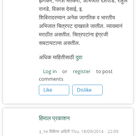
झणकर, गणेश मतकरी, अभिजीत देशपांडे, राहुल
रानडे, विकास देसाई, इ.
शिबिरादरम्यान अनेक जागतिक व भारतीय
अभिजात चित्रपट दाखवले जातील. व्याख्यानं
मराठीत असतील. चित्रपटांना इंग्रजी
सबटायटल्स असतील.
अधिक माहितीसाठी
दुवा
Log in
or
register
to post
comments
Like
Dislike
हिमाल प्रकाशन
३_१४ विक्षिप्त अदिती
Thu, 18/09/2014 - 22:09