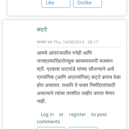
by
Like
Dislike
Nile
कट्टे
सन्जोप राव
Thu, 14/08/2014 - 06:17
आमचे आंतरजालीय स्नेही आणि
जनश्रमपरिहारोत्सुक कायमस्वरुपी यजमान
श्री. प्रकाश घाटपांडे यांच्या सौजन्याने असे
प्रासंगिक (आणि अप्रासंगिक) कट्टे बर्‍याच वेळा
होत असतात. तथापि ते फक्त निमंत्रितांसाठी
असल्याने त्यांचा तपशील जाहीर करता येणार
नाही.
Log in
or
register
to post
comments