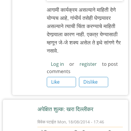
चुकलासी?
आगामी कार्यक्रम असल्याने माहिती देणे
by
योग्यच आहे, गांभीर्य तसेही घेणार्‍यावर
'न'वी
असल्याने त्याची चिंता करण्याचे माहिती
बाजू
देणार्‍याला कारण नाही. एकत्र येण्यासाठी
म्हणून जे-जे शक्य असेल ते इथे सांगणे गैर
नसावे.
Log in
or
register
to post
comments
Like
Dislike
अपेक्षित शुल्क: खरा दिल्लीकर
विवेक पटाईत
Mon, 18/08/2014 - 17:46