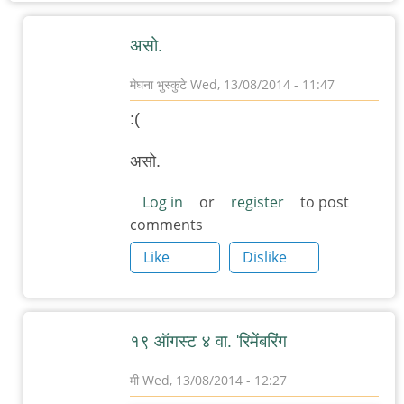
असो.
मेघना भुस्कुटे
Wed, 13/08/2014 - 11:47
In
:(
reply
to
असो.
पुण्यात
Log in
or
register
to post
जर्मन
comments
चित्रपट
Like
Dislike
महोत्सव
by
चिंतातुर
जंतू
१९ ऑगस्ट ४ वा. 'रिमेंबरिंग
मी
Wed, 13/08/2014 - 12:27
In