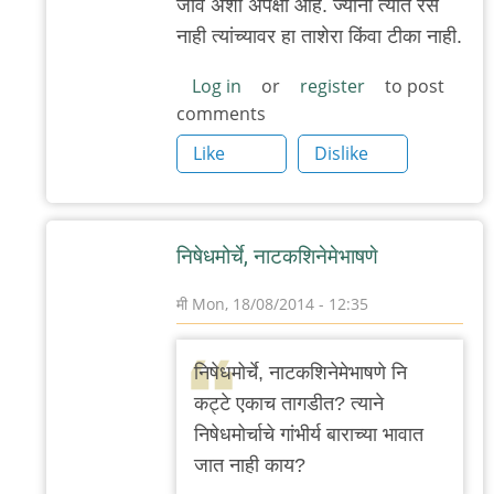
जावं अशी अपेक्षा आहे. ज्यांना त्यात रस
नाही त्यांच्यावर हा ताशेरा किंवा टीका नाही.
Log in
or
register
to post
comments
Like
Dislike
निषेधमोर्चे, नाटकशिनेमेभाषणे
मी
Mon, 18/08/2014 - 12:35
In
reply
निषेधमोर्चे, नाटकशिनेमेभाषणे नि
to
कट्टे एकाच तागडीत? त्याने
परि
निषेधमोर्चाचे गांभीर्य बाराच्या भावात
तू
जात नाही काय?
जागा