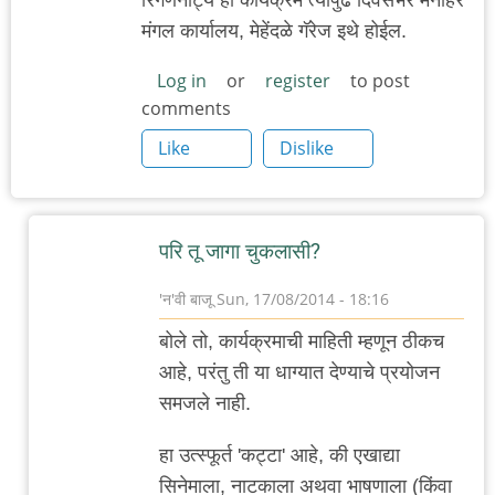
मंगल कार्यालय, मेहेंदळे गॅरेज इथे होईल.
Log in
or
register
to post
comments
Like
Dislike
परि तू जागा चुकलासी?
'न'वी बाजू
Sun, 17/08/2014 - 18:16
In
बोले तो, कार्यक्रमाची माहिती म्हणून ठीकच
reply
आहे, परंतु ती या धाग्यात देण्याचे प्रयोजन
to
समजले नाही.
विवेकाचे
जागरण
हा उत्स्फूर्त 'कट्टा' आहे, की एखाद्या
by
सिनेमाला, नाटकाला अथवा भाषणाला (किंवा