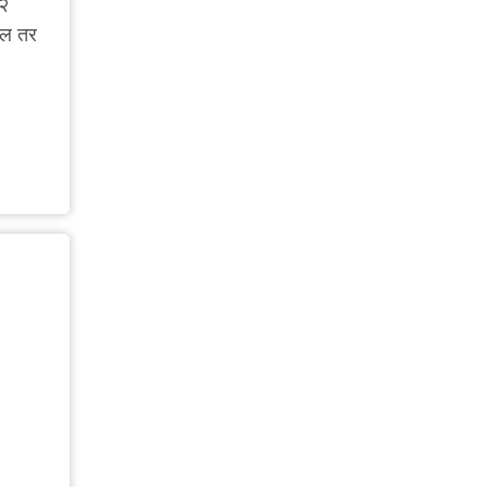
 २
सेल तर