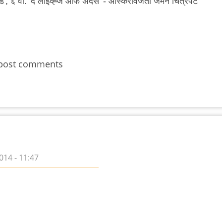
ॅन्ड', ६ वा. 'द लाइव्ह्ज ऑफ अदर्स' - ऑस्करविजेता जर्मन चित्रपट
post comments
14 - 11:47