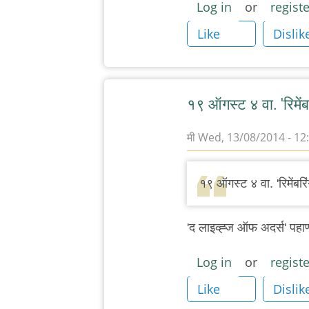
Log in
or
registe
जर्मन
चित्रपट
Like
Dislik
महोत्सव
by
चिंतातुर
१९ ऑगस्ट ४ वा. 'रिमेंब
जंतू
मी
Wed, 13/08/2014 - 12
In
reply
१९ ऑगस्ट ४ वा. 'रिमेंबरि
to
पुण्यात
'द लाइव्ह्ज ऑफ अदर्स' पहाण
जर्मन
चित्रपट
Log in
or
registe
महोत्सव
Like
Dislik
by