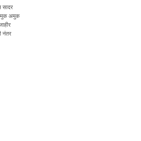
म सादर
अमुक अमुक
जाहीर
ी नंतर