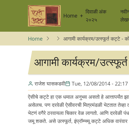
Skip
Main
to
दिवाळी अंक
नवी
Home
navigation
main
२०२५
लेख
content
Home
आगामी कार्यक्रम/उत्स्फूर्त कट्टे - 
आगामी कार्यक्रम/उत्स्फूर्
राजेश घासकडवी
Tue, 12/08/2014 - 22:17
ऐसीचे कट्टे हा एक धमाल अनुभव असतो हे आत्तापर्यंत झालेल
असेलच. पण दरवेळी ऐसीवरची मित्रमंडळी भेटतात तेव्हा 
भेटणं वगैरे ठरवायला चिकार वेळ लागतो. आणि दरवेळी
जमू शकते. असे उत्स्फूर्त, इंप्रॉम्प्च्यू कट्टे अधिक वारंवार