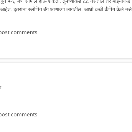
 अजून ५-६ जण सामील होऊ शकता. तुमच्याकडे टेंट नसतील तर माझ्याकडे
 आहेत. इतरांना स्लीपिंग बॅग आणाव्या लागतील. आधी कधी कँपिंग केले न
post comments
7
post comments