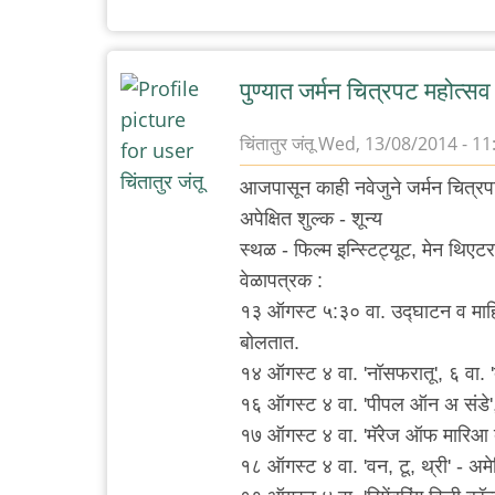
पुण्यात जर्मन चित्रपट महोत्सव
चिंतातुर जंतू
Wed, 13/08/2014 - 11
आजपासून काही नवेजुने जर्मन चित्रप
अपेक्षित शुल्क - शून्य
स्थळ - फिल्म इन्स्टिट्यूट, मेन थिएटर
वेळापत्रक :
१३ ऑगस्ट ५:३० वा. उद्घाटन व माहिती
बोलतात.
१४ ऑगस्ट ४ वा. 'नॉसफरातू', ६ वा. '
१६ ऑगस्ट ४ वा. 'पीपल ऑन अ संडे', 
१७ ऑगस्ट ४ वा. 'मॅरेज ऑफ मारिआ ब्रा
१८ ऑगस्ट ४ वा. 'वन, टू, थ्री' - अ