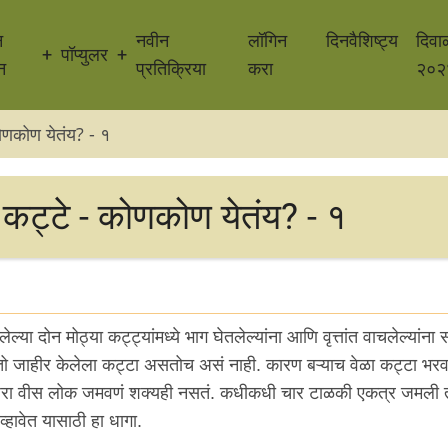
न
नवीन
लॉगिन
दिनवैशिष्ट्य
दिवा
पॉप्युलर
न
प्रतिक्रिया
करा
२०२
कोणकोण येतंय? - १
त कट्टे - कोणकोण येतंय? - १
्या दोन मोठ्या कट्ट्यांमध्ये भाग घेतलेल्यांना आणि वृत्तांत वाचलेल्यांना
तो जाहीर केलेला कट्टा असतोच असं नाही. कारण बऱ्याच वेळा कट्टा भरव
 पंधरा वीस लोक जमवणं शक्यही नसतं. कधीकधी चार टाळकी एकत्र जमली 
 व्हावेत यासाठी हा धागा.