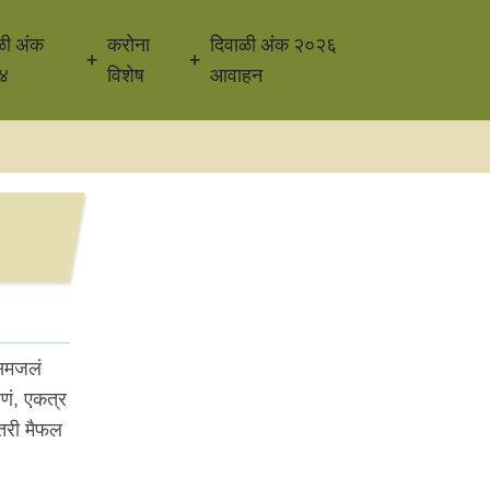
ळी अंक
करोना
दिवाळी अंक २०२६
४
विशेष
आवाहन
 समजलं
णं, एकत्र
तरी मैफल