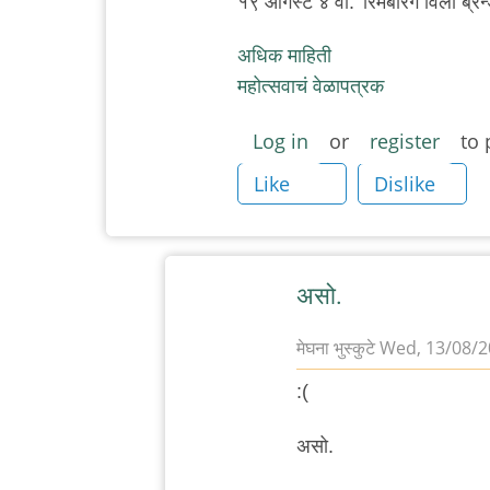
१९ ऑगस्ट ४ वा. 'रिमेंबरिंग विली ब्र
अधिक माहिती
महोत्सवाचं वेळापत्रक
Log in
or
register
to 
Like
Dislike
असो.
मेघना भुस्कुटे
Wed, 13/08/20
In
:(
reply
to
असो.
पुण्यात