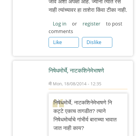
जावं अशी अपेक्षा आहे. ज्यांना त्यात रस
नाही त्यांच्यावर हा ताशेरा किंवा टीका नाही.
Log in
or
register
to post
comments
Like
Dislike
निषेधमोर्चे, नाटकशिनेमेभाषणे
मी
Mon, 18/08/2014 - 12:35
In
reply
निषेधमोर्चे, नाटकशिनेमेभाषणे नि
to
कट्टे एकाच तागडीत? त्याने
परि
निषेधमोर्चाचे गांभीर्य बाराच्या भावात
तू
जात नाही काय?
जागा