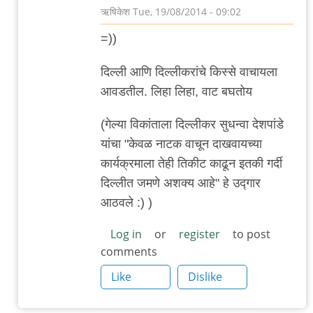
ऋषिकेश
Tue, 19/08/2014 - 09:02
In
=))
reply
to
दिल्ली आणि दिल्लीकरांचे किस्से वाचायला
अपेक्षित
आवडतील. लिहा लिहा, वाट बघतोय
शुल्क:
(गेल्या विकांताला दिल्लीकर सुधन्वा देशपांडे
खरा
यांचा "केवळ नाटक वाचून दाखवायच्या
दिल्लीकर
कार्यक्रमाला तेही तिकीट काढून इतकी गर्दी
by
दिल्लीत जमणे अशक्य आहे" हे उद्गार
विवेक
आठवले :) )
पटाईत
Log in
or
register
to post
comments
Like
Dislike