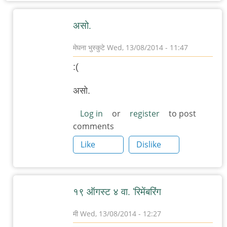
असो.
मेघना भुस्कुटे
Wed, 13/08/2014 - 11:47
In
:(
reply
to
असो.
पुण्यात
Log in
or
register
to post
जर्मन
comments
चित्रपट
Like
Dislike
महोत्सव
by
चिंतातुर
जंतू
१९ ऑगस्ट ४ वा. 'रिमेंबरिंग
मी
Wed, 13/08/2014 - 12:27
In