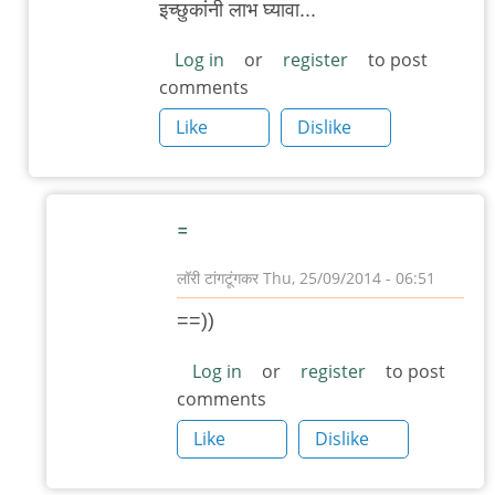
इच्छुकांनी लाभ घ्यावा...
to
हिमाल
Log in
or
register
to post
comments
प्रकाशन
by
Like
Dislike
३_१४
विक्षिप्त
अदिती
=
लॉरी टांगटूंगकर
Thu, 25/09/2014 - 06:51
In
==))
reply
to
Log in
or
register
to post
comments
नेपाळमधल्या
ऐसीकरांसाठी
Like
Dislike
by
आदूबाळ