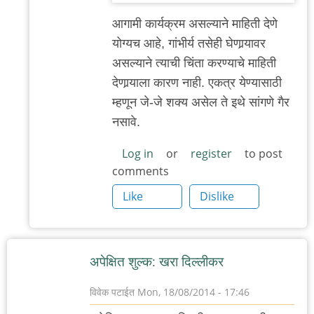
चुकलासी?
आगामी कार्यक्रम असल्याने माहिती देणे
by
योग्यच आहे, गांभीर्य तसेही घेणार्‍यावर
'न'वी
असल्याने त्याची चिंता करण्याचे माहिती
बाजू
देणार्‍याला कारण नाही. एकत्र येण्यासाठी
म्हणून जे-जे शक्य असेल ते इथे सांगणे गैर
नसावे.
Log in
or
register
to post
comments
Like
Dislike
अपेक्षित शुल्क: खरा दिल्लीकर
विवेक पटाईत
Mon, 18/08/2014 - 17:46