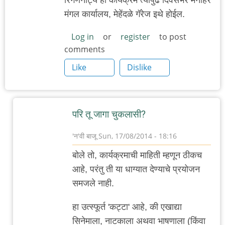
मंगल कार्यालय, मेहेंदळे गॅरेज इथे होईल.
Log in
or
register
to post
comments
Like
Dislike
परि तू जागा चुकलासी?
'न'वी बाजू
Sun, 17/08/2014 - 18:16
In
बोले तो, कार्यक्रमाची माहिती म्हणून ठीकच
reply
आहे, परंतु ती या धाग्यात देण्याचे प्रयोजन
to
समजले नाही.
विवेकाचे
जागरण
हा उत्स्फूर्त 'कट्टा' आहे, की एखाद्या
by
सिनेमाला, नाटकाला अथवा भाषणाला (किंवा