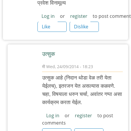
प्रवेश विनामूल्य
Log in
or
register
to post comment
Like
Dislike
उत्सुक
मी
Wed, 24/09/2014 - 18:23
In
उत्सुक आहे (निदान थोडा वेळ तरी येता
reply
येईलच), इतरजन येत असल्यास कळवणे.
to
चहा, विषयाला धरुन चर्चा, अवांतर गप्पा असा
चित्रकला
कार्यक्रम करता येईल.
आणि
कुतूहल
Log in
or
register
to post
comments
by