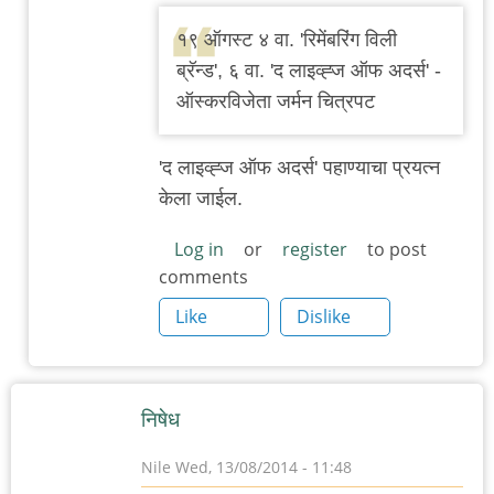
reply
१९ ऑगस्ट ४ वा. 'रिमेंबरिंग विली
to
ब्रॅन्ड', ६ वा. 'द लाइव्ह्ज ऑफ अदर्स' -
पुण्यात
ऑस्करविजेता जर्मन चित्रपट
जर्मन
चित्रपट
'द लाइव्ह्ज ऑफ अदर्स' पहाण्याचा प्रयत्न
महोत्सव
केला जाईल.
by
चिंतातुर
Log in
or
register
to post
comments
जंतू
Like
Dislike
निषेध
Nile
Wed, 13/08/2014 - 11:48