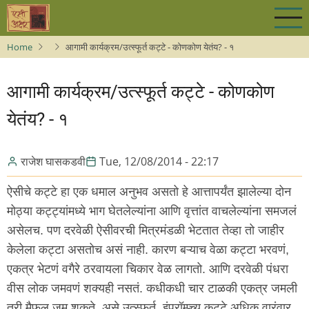
Skip
to
main
Home
आगामी कार्यक्रम/उत्स्फूर्त कट्टे - कोणकोण येतंय? - १
content
आगामी कार्यक्रम/उत्स्फूर्त कट्टे - कोणकोण
येतंय? - १
राजेश घासकडवी
Tue, 12/08/2014 - 22:17
ऐसीचे कट्टे हा एक धमाल अनुभव असतो हे आत्तापर्यंत झालेल्या दोन
मोठ्या कट्ट्यांमध्ये भाग घेतलेल्यांना आणि वृत्तांत वाचलेल्यांना समजलं
असेलच. पण दरवेळी ऐसीवरची मित्रमंडळी भेटतात तेव्हा तो जाहीर
केलेला कट्टा असतोच असं नाही. कारण बऱ्याच वेळा कट्टा भरवणं,
एकत्र भेटणं वगैरे ठरवायला चिकार वेळ लागतो. आणि दरवेळी पंधरा
वीस लोक जमवणं शक्यही नसतं. कधीकधी चार टाळकी एकत्र जमली
तरी मैफल जमू शकते. असे उत्स्फूर्त, इंप्रॉम्प्च्यू कट्टे अधिक वारंवार