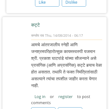
by
Like
Dislike
Nile
कट्टे
सन्जोप राव
Thu, 14/08/2014 - 06:17
आमचे आंतरजालीय स्नेही आणि
जनश्रमपरिहारोत्सुक कायमस्वरुपी यजमान
श्री. प्रकाश घाटपांडे यांच्या सौजन्याने असे
प्रासंगिक (आणि अप्रासंगिक) कट्टे बर्‍याच वेळा
होत असतात. तथापि ते फक्त निमंत्रितांसाठी
असल्याने त्यांचा तपशील जाहीर करता येणार
नाही.
Log in
or
register
to post
comments