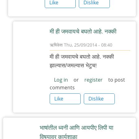
चिंतातुर
Like
Dislike
जंतू
मी ही जमवायचे बघतो आहे. नक्की
ऋषिकेश
Thu, 25/09/2014 - 08:40
In
मी ही जमवायचे बघतो आहे. नक्की
reply
झाल्यास/जमल्यास भेटुच!
to
उत्सुक
Log in
or
register
to post
comments
by
मी
Like
Dislike
भाषांतील ध्वनी आणि आयपीए लिपी या
विषयावर कार्यशाळा