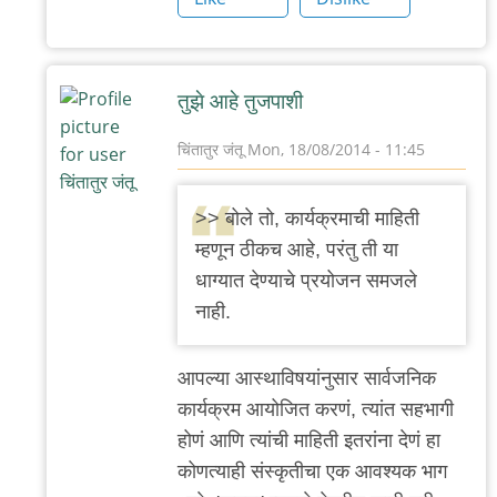
'न'वी
बाजू
तुझे आहे तुजपाशी
चिंतातुर जंतू
Mon, 18/08/2014 - 11:45
In
reply
>> बोले तो, कार्यक्रमाची माहिती
to
म्हणून ठीकच आहे, परंतु ती या
परि
धाग्यात देण्याचे प्रयोजन समजले
तू
नाही.
जागा
चुकलासी?
आपल्या आस्थाविषयांनुसार सार्वजनिक
by
कार्यक्रम आयोजित करणं, त्यांत सहभागी
'न'वी
होणं आणि त्यांची माहिती इतरांना देणं हा
बाजू
कोणत्याही संस्कृतीचा एक आवश्यक भाग