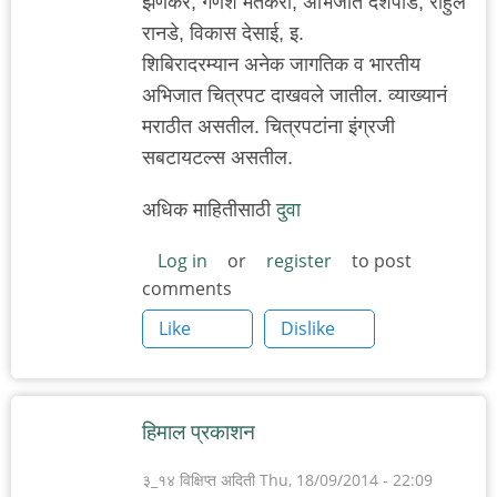
झणकर, गणेश मतकरी, अभिजीत देशपांडे, राहुल
रानडे, विकास देसाई, इ.
शिबिरादरम्यान अनेक जागतिक व भारतीय
अभिजात चित्रपट दाखवले जातील. व्याख्यानं
मराठीत असतील. चित्रपटांना इंग्रजी
सबटायटल्स असतील.
अधिक माहितीसाठी
दुवा
Log in
or
register
to post
comments
Like
Dislike
हिमाल प्रकाशन
३_१४ विक्षिप्त अदिती
Thu, 18/09/2014 - 22:09