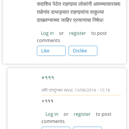
सदाशिव पेठेत राहणार्‍या लोकांनी आमच्यासारख्या
तळेगांव दाभाड्यात राहणार्‍यांना वाकुल्या
दाखवण्याच्या जाहिर प्रयत्नाचा निषेध!
Log in
or
register
to post
comments
Like
Dislike
+१११
लॉरी टांगटूंगकर
Wed, 13/08/2014 - 15:18
In
+१११
reply
to
Log in
or
register
to post
comments
निषेध