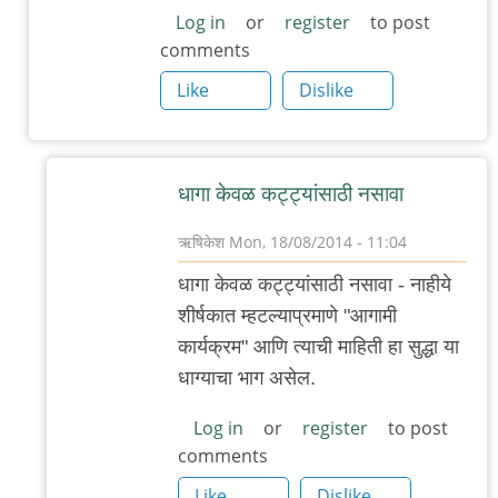
Log in
or
register
to post
comments
Like
Dislike
धागा केवळ कट्ट्यांसाठी नसावा
ऋषिकेश
Mon, 18/08/2014 - 11:04
In
धागा केवळ कट्ट्यांसाठी नसावा - नाहीये
reply
शीर्षकात म्हटल्याप्रमाणे "आगामी
to
कार्यक्रम" आणि त्याची माहिती हा सुद्धा या
परि
धाग्याचा भाग असेल.
तू
जागा
Log in
or
register
to post
comments
चुकलासी?
by
Like
Dislike