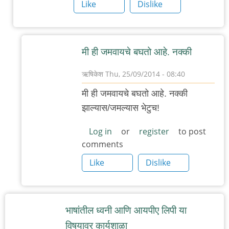
चिंतातुर
Like
Dislike
जंतू
मी ही जमवायचे बघतो आहे. नक्की
ऋषिकेश
Thu, 25/09/2014 - 08:40
In
मी ही जमवायचे बघतो आहे. नक्की
reply
झाल्यास/जमल्यास भेटुच!
to
उत्सुक
Log in
or
register
to post
comments
by
मी
Like
Dislike
भाषांतील ध्वनी आणि आयपीए लिपी या
विषयावर कार्यशाळा