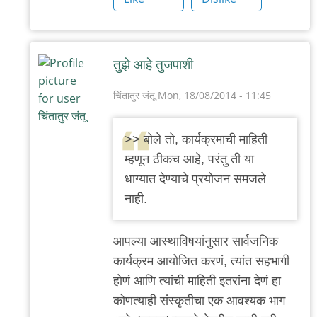
'न'वी
बाजू
तुझे आहे तुजपाशी
चिंतातुर जंतू
Mon, 18/08/2014 - 11:45
In
reply
>> बोले तो, कार्यक्रमाची माहिती
to
म्हणून ठीकच आहे, परंतु ती या
परि
धाग्यात देण्याचे प्रयोजन समजले
तू
नाही.
जागा
चुकलासी?
आपल्या आस्थाविषयांनुसार सार्वजनिक
by
कार्यक्रम आयोजित करणं, त्यांत सहभागी
'न'वी
होणं आणि त्यांची माहिती इतरांना देणं हा
बाजू
कोणत्याही संस्कृतीचा एक आवश्यक भाग