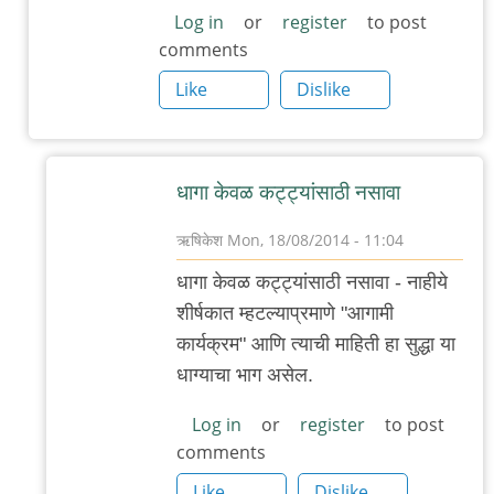
Log in
or
register
to post
comments
Like
Dislike
धागा केवळ कट्ट्यांसाठी नसावा
ऋषिकेश
Mon, 18/08/2014 - 11:04
In
धागा केवळ कट्ट्यांसाठी नसावा - नाहीये
reply
शीर्षकात म्हटल्याप्रमाणे "आगामी
to
कार्यक्रम" आणि त्याची माहिती हा सुद्धा या
परि
धाग्याचा भाग असेल.
तू
जागा
Log in
or
register
to post
comments
चुकलासी?
by
Like
Dislike