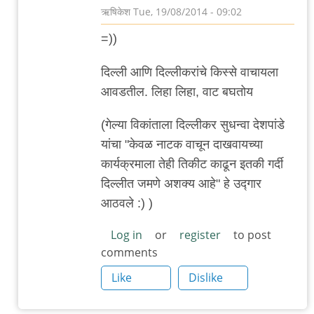
ऋषिकेश
Tue, 19/08/2014 - 09:02
In
=))
reply
to
दिल्ली आणि दिल्लीकरांचे किस्से वाचायला
अपेक्षित
आवडतील. लिहा लिहा, वाट बघतोय
शुल्क:
(गेल्या विकांताला दिल्लीकर सुधन्वा देशपांडे
खरा
यांचा "केवळ नाटक वाचून दाखवायच्या
दिल्लीकर
कार्यक्रमाला तेही तिकीट काढून इतकी गर्दी
by
दिल्लीत जमणे अशक्य आहे" हे उद्गार
विवेक
आठवले :) )
पटाईत
Log in
or
register
to post
comments
Like
Dislike