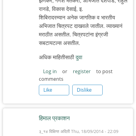
झणकर, गणेश मतकरी, अभिजीत देशपांडे, राहुल
रानडे, विकास देसाई, इ.
शिबिरादरम्यान अनेक जागतिक व भारतीय
अभिजात चित्रपट दाखवले जातील. व्याख्यानं
मराठीत असतील. चित्रपटांना इंग्रजी
सबटायटल्स असतील.
अधिक माहितीसाठी
दुवा
Log in
or
register
to post
comments
Like
Dislike
हिमाल प्रकाशन
३_१४ विक्षिप्त अदिती
Thu, 18/09/2014 - 22:09