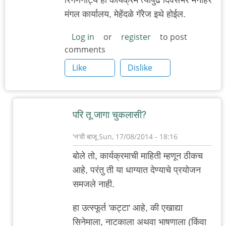
मंगल कार्यालय, मेहेंदळे गॅरेज इथे होईल.
Log in
or
register
to post
comments
Like
Dislike
परि तू जागा चुकलासी?
'न'वी बाजू
Sun, 17/08/2014 - 18:16
In
बोले तो, कार्यक्रमाची माहिती म्हणून ठीकच
reply
आहे, परंतु ती या धाग्यात देण्याचे प्रयोजन
to
समजले नाही.
विवेकाचे
जागरण
हा उत्स्फूर्त 'कट्टा' आहे, की एखाद्या
by
सिनेमाला, नाटकाला अथवा भाषणाला (किंवा