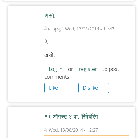
असो.
मेघना भुस्कुटे
Wed, 13/08/2014 - 11:47
In
:(
reply
to
असो.
पुण्यात
Log in
or
register
to post
जर्मन
comments
चित्रपट
Like
Dislike
महोत्सव
by
चिंतातुर
जंतू
१९ ऑगस्ट ४ वा. 'रिमेंबरिंग
मी
Wed, 13/08/2014 - 12:27
In