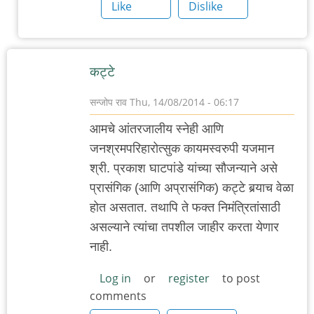
by
Like
Dislike
Nile
कट्टे
सन्जोप राव
Thu, 14/08/2014 - 06:17
आमचे आंतरजालीय स्नेही आणि
जनश्रमपरिहारोत्सुक कायमस्वरुपी यजमान
श्री. प्रकाश घाटपांडे यांच्या सौजन्याने असे
प्रासंगिक (आणि अप्रासंगिक) कट्टे बर्‍याच वेळा
होत असतात. तथापि ते फक्त निमंत्रितांसाठी
असल्याने त्यांचा तपशील जाहीर करता येणार
नाही.
Log in
or
register
to post
comments