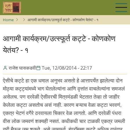
Skip
to
main
Home
आगामी कार्यक्रम/उत्स्फूर्त कट्टे - कोणकोण येतंय? - १
content
आगामी कार्यक्रम/उत्स्फूर्त कट्टे - कोणकोण
येतंय? - १
राजेश घासकडवी
Tue, 12/08/2014 - 22:17
ऐसीचे कट्टे हा एक धमाल अनुभव असतो हे आत्तापर्यंत झालेल्या दोन
मोठ्या कट्ट्यांमध्ये भाग घेतलेल्यांना आणि वृत्तांत वाचलेल्यांना समजलं
असेलच. पण दरवेळी ऐसीवरची मित्रमंडळी भेटतात तेव्हा तो जाहीर
केलेला कट्टा असतोच असं नाही. कारण बऱ्याच वेळा कट्टा भरवणं,
एकत्र भेटणं वगैरे ठरवायला चिकार वेळ लागतो. आणि दरवेळी पंधरा
वीस लोक जमवणं शक्यही नसतं. कधीकधी चार टाळकी एकत्र जमली
तरी मैफल जमू शकते. असे उत्स्फूर्त, इंप्रॉम्प्च्यू कट्टे अधिक वारंवार