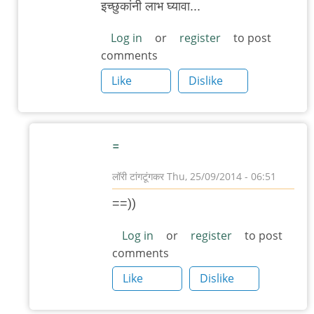
इच्छुकांनी लाभ घ्यावा...
to
हिमाल
Log in
or
register
to post
comments
प्रकाशन
by
Like
Dislike
३_१४
विक्षिप्त
अदिती
=
लॉरी टांगटूंगकर
Thu, 25/09/2014 - 06:51
In
==))
reply
to
Log in
or
register
to post
comments
नेपाळमधल्या
ऐसीकरांसाठी
Like
Dislike
by
आदूबाळ