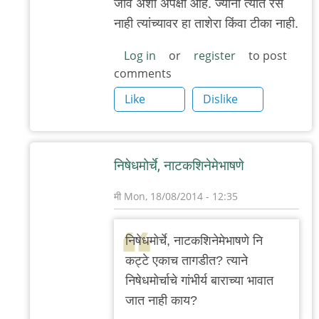
जावं अशी अपेक्षा आहे. ज्यांना त्यात रस
नाही त्यांच्यावर हा ताशेरा किंवा टीका नाही.
Log in
or
register
to post
comments
Like
Dislike
निषेधमोर्चे, नाटकशिनेमेभाषणे
मी
Mon, 18/08/2014 - 12:35
In
reply
निषेधमोर्चे, नाटकशिनेमेभाषणे नि
to
कट्टे एकाच तागडीत? त्याने
परि
निषेधमोर्चाचे गांभीर्य बाराच्या भावात
तू
जात नाही काय?
जागा