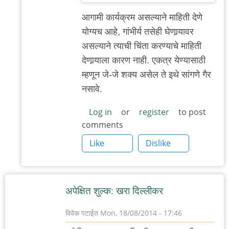
चुकलासी?
आगामी कार्यक्रम असल्याने माहिती देणे
by
योग्यच आहे, गांभीर्य तसेही घेणार्‍यावर
'न'वी
असल्याने त्याची चिंता करण्याचे माहिती
बाजू
देणार्‍याला कारण नाही. एकत्र येण्यासाठी
म्हणून जे-जे शक्य असेल ते इथे सांगणे गैर
नसावे.
Log in
or
register
to post
comments
Like
Dislike
अपेक्षित शुल्क: खरा दिल्लीकर
विवेक पटाईत
Mon, 18/08/2014 - 17:46