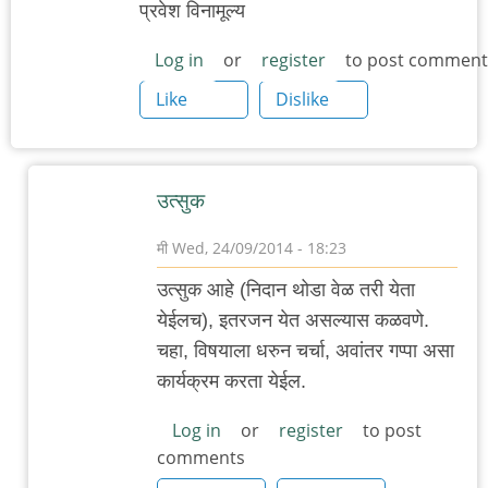
प्रवेश विनामूल्य
Log in
or
register
to post comment
Like
Dislike
उत्सुक
मी
Wed, 24/09/2014 - 18:23
In
उत्सुक आहे (निदान थोडा वेळ तरी येता
reply
येईलच), इतरजन येत असल्यास कळवणे.
to
चहा, विषयाला धरुन चर्चा, अवांतर गप्पा असा
चित्रकला
कार्यक्रम करता येईल.
आणि
कुतूहल
Log in
or
register
to post
comments
by