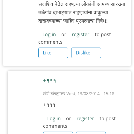
सदाशिव पेठेत राहणार्‍या लोकांनी आमच्यासारख्या
तळेगांव दाभाड्यात राहणार्‍यांना वाकुल्या
दाखवण्याच्या जाहिर प्रयत्नाचा निषेध!
Log in
or
register
to post
comments
Like
Dislike
+१११
लॉरी टांगटूंगकर
Wed, 13/08/2014 - 15:18
In
+१११
reply
to
Log in
or
register
to post
comments
निषेध