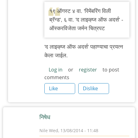
reply
१९ ऑगस्ट ४ वा. 'रिमेंबरिंग विली
to
ब्रॅन्ड', ६ वा. 'द लाइव्ह्ज ऑफ अदर्स' -
पुण्यात
ऑस्करविजेता जर्मन चित्रपट
जर्मन
चित्रपट
'द लाइव्ह्ज ऑफ अदर्स' पहाण्याचा प्रयत्न
महोत्सव
केला जाईल.
by
चिंतातुर
Log in
or
register
to post
comments
जंतू
Like
Dislike
निषेध
Nile
Wed, 13/08/2014 - 11:48