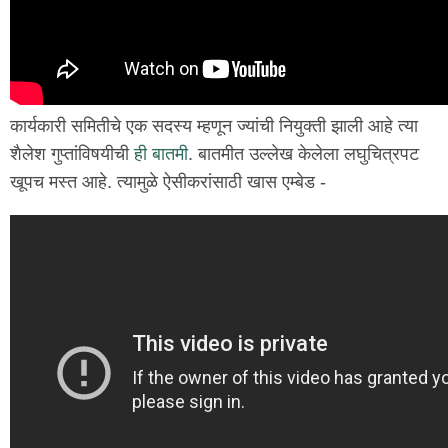
कार्यकारी समितीचे एक सदस्य म्हणून ज्यांची नियुक्ती झाली आहे त्या
शैलेश गुप्तांविषयीची
ही बातमी
. बातमीत उल्लेख केलेला लघुचित्रपट
खूपच मस्त आहे. त्यामुळे ऐसीकरांसाठी खास एम्बेड -