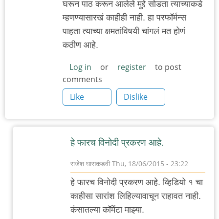
घरून पाठ करून आलेले मुद्दे सोडता त्याच्याकडे
म्हणण्यासारखं काहीही नाही. हा परफॉर्मन्स
पाहता त्याच्या क्षमतांविषयी चांगलं मत होणं
कठीण आहे.
Log in
or
register
to post
comments
Like
Dislike
हे फारच विनोदी प्रकरण आहे.
राजेश घासकडवी
Thu, 18/06/2015 - 23:22
In
हे फारच विनोदी प्रकरण आहे. व्हिडियो १ चा
reply
काहीसा सारांश लिहिल्यावाचून राहावत नाही.
to
कंसातल्या कॉमेंटा माझ्या.
कठीण