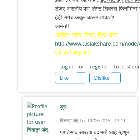
डेंजर असतोय पण
'लेफ्ट लिबरल फिनॉमिना'
हेही लगेच कबूल करून टाकतो!
आमेन!!
अवांतरः कापा, किसा, चिरा यावर
http://www.aisiakshare.com/nod
इथे चर्चा चालू आहे.
Log in
or
register
to post c
Like
Dislike
बूच
चिंतातुर जंतू
Fri, 19/06/2015 - 13:11
In
प्रतिसाद सारखा बदलतो आहे म्हणून
reply