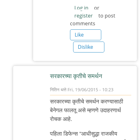
पडला.
Log in
or
register
to post
by
comments
३_१४
विक्षिप्त
Like
अदिती
Dislike
सरकारच्या कृतीचे समर्थन
नितिन थत्ते
Fri, 19/06/2015 - 10:23
In
सरकारच्या कृतीचे समर्थन करण्यासाठी
reply
बेनेगल फालतू असे म्हणणे उदाहरणार्थ
to
रोचक आहे.
आणि..
by
पहिला डिफेन्स "आधीसुद्धा राजकीय