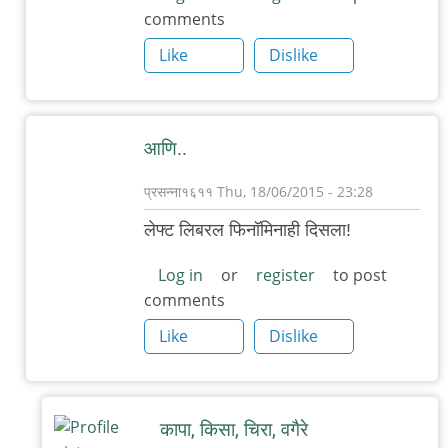
comments
जरा
माझ्यासारख्या
Like
Dislike
अडाणी
by
नीधप
आणि..
प्रसन्ना१६११
Thu, 18/06/2015 - 23:28
In
लेफ्ट लिबरल फिनॉमिनाही दिसला!
reply
to
Log in
or
register
to post
comments
या
धाग्यावर
Like
Dislike
'इंटरनेट
हिंदू'
by
कापा, किसा, चिरा, वगैरे
नितिन