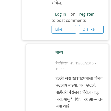
तिरशिंगराव
शोभेल.
Log in
or
register
to post comments
Like
Dislike
मान्य
तिरशिंगराव
Fri, 19/06/2015 -
19:33
In
हल्ली जरा खवचटपणाला गंजच
reply
चढलाय माझ्या, पण म्हटलं,
to
नाहीतरी पॅरोलवर पॅरोल चालू
खवचटपणा
असल्यामुळे, शिक्षा रद्द झाल्यातच
थोडा
जमा आहे.
कमी