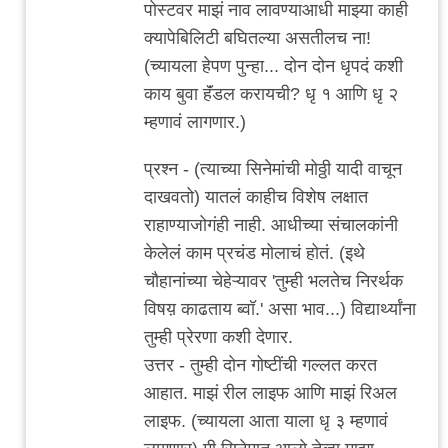
पोस्टवर माझं नाव लावण्याआधी माझ्या काही
क्यापेबिलिटी बघितल्या असतीलच ना!
(च्यायला हेपण पुन्हा... दोन दोन धृपदं कशी
काय बुवा हॅंडल करायची? धृ १ आणि धृ २
म्हणावं लागणार.)
प्रश्न - (त्याच्या सिनेमांची मोठ्ठी यादी वाचून
दाखवतो) यातलं काहीच विशेष लक्षात
राहाण्याजोगंही नाही. आधीच्या संचालकांनी
केलेलं काम प्रचंड मोलाचं होतं. (इथे
चौहानांच्या चेहेऱ्यावर 'तुम्ही भलतेच निरर्थक
विषय़ काढताय ब्वॉ.' असा भाव...) विद्यार्थ्यांना
तुम्ही प्रेरणा कशी देणार.
उत्तर - तुम्ही दोन गोष्टींची गल्लत करत
आहात. माझं रील लाइफ आणि माझं रिअल
लाइफ. (च्यायला आता याला धृ ३ म्हणावं