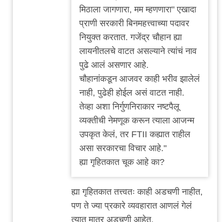
एक
मिठाला जागणारा, मम म्हणणारा" एखादा
जेन्विन
प्राणी सरकारी बिनमहत्त्वाच्या पदावर
प्रश्न
नियुक्त करतात. गजेंद्र चौहान ह्या
by
लायनीतलचे वाटत असल्याने त्यांचं नाव
अस्वल
पुढे आलं असणार आहे.
चौहानांकडून आजवर काही भरीव झालेलं
नाही, पुढेही होईल असं वाटत नाही.
तेव्हा अशा निर्गुणनिराकार नष्टपैलू
व्यक्तीची नेमणूक करून त्याला आजन्म
उपकृत केलं, तर FTII कह्यात राहील
असा सरकारचा विचार आहे."
ह्या गृहितकात चूक आहे का?
ह्या गृहितकात तत्त्वतः काही अडचणी नाहीत,
पण ते ज्या प्रकारे व्यवहारात आणलं गेलं
त्यात मात्र अडचणी आहेत.