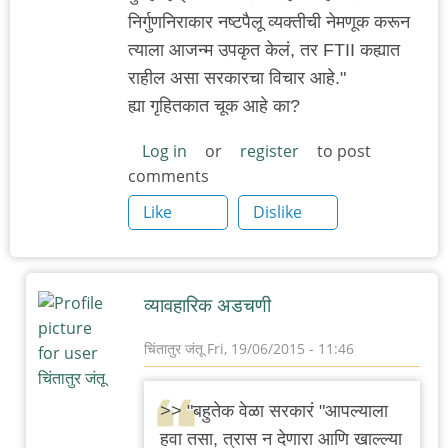
निर्गुणनिराकार नष्टपैलू व्यक्तीची नेमणूक करून
त्याला आजन्म उपकृत केलं, तर FTII कह्यात
राहील असा सरकारचा विचार आहे."
ह्या गृहितकात चूक आहे का?
Log in
or
register
to post
comments
Like
Dislike
व्यावहारिक अडचणी
चिंतातुर जंतू
Fri, 19/06/2015 - 11:46
In
reply
>> "बहुतेक वेळा सरकारं "आपल्याला
to
हवा तसा, त्रास न देणारा आणि खाल्ल्या