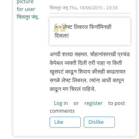
थत्ते
चिंतातुर जंतू
Thu, 18/06/2015 - 23:33
In
reply
>> लेफ्ट लिबरल फिनॉमिनाही
to
दिसला!
आणि..
by
अगदी शतदा सहमत. चौहानांसारखी प्रचंड
प्रसन्ना१६११
केपेबल व्यक्ती दिली तरी पाहा ना किती
खुसपटं काढून शिवाय कीसही काढतायत
सगळे लेफ्ट लिबरल. त्यांना आधी कापून
काढून मग चिरलं पाहिजे.
Log in
or
register
to post
comments
Like
Dislike