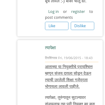
बूच लावलं ;-) बाकी चालू द्या.
to
चिंज..?
Log in
or
register
to
post comments
by
प्रसन्ना१६११
Like
Dislike
त्यापेक्षा
तिरशिंगराव
Fri, 19/06/2015 - 18:43
In
आताच्या या नियुक्तीचे प्रायश्चित्त
reply
म्हणून संजय दत्तला सोडून देऊन
to
त्याची उरलेली शिक्षा गजेंद्रला
चिंज..?
भोगायला लावली पाहीजे.
by
प्रसन्ना१६११
त्यापेक्षा, तुरुंगातून सुटल्यावर
संजयलाच त्या पदी नियुक्त का करु