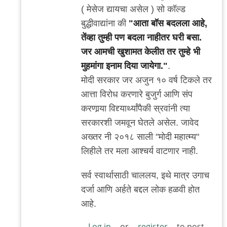
to
( मेसेज द्यायचा असेल ) सो कॉल्ड
व्यावहारिक
बुद्धीवाद्यांना की
"आता बॉस बदलला आहे,
अडचणी
तेंव्हा तुम्ही पण बदला नाहीतर घरी बसा.
by
जर आमची खुशामत केलीत तर तुम्हे भी
चिंतातुर
मुहमांगा इनाम दिया जायेगा."
.
जंतू
मोदी सरकार जर अजुन १० वर्ष टिकले तर
आत्ता विरोध करणारे बुजुर्ग आणि संप
करणार्‍या विद्द्यार्थ्यांपैकी स्रवांनी त्या
सरकारशी जमवून घेतले असेल. जावेद
अख्तर नी २०१८ साली "मोदी महात्म्य"
लिहीले तर मला आश्चर्य वाटणार नाही.
सर्व स्वार्थासाठी चाललय, इथे मात्र उगाच
दर्जा आणि अर्हते बद्दल लोक हळवी होत
आहे.
Log in
or
register
to post