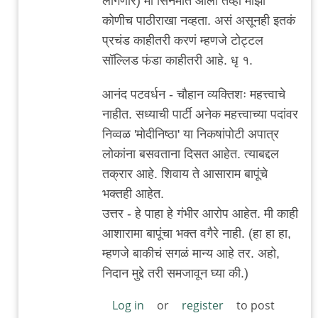
लागणार) मी सिनेमात आलो तेव्हा माझा
कोणीच पाठीराखा नव्हता. असं असूनही इतकं
प्रचंड काहीतरी करणं म्हणजे टोट्टल
सॉल्लिड फंडा काहीतरी आहे. धृ १.
आनंद पटवर्धन - चौहान व्यक्तिशः महत्त्वाचे
नाहीत. सध्याची पार्टी अनेक महत्त्वाच्या पदांवर
निव्वळ 'मोदीनिष्ठा' या निकषांपोटी अपात्र
लोकांना बसवताना दिसत आहेत. त्याबद्दल
तक्रार आहे. शिवाय ते आसाराम बापूंचे
भक्तही आहेत.
उत्तर - हे पाहा हे गंभीर आरोप आहेत. मी काही
आशारामा बापूंचा भक्त वगैरे नाही. (हा हा हा,
म्हणजे बाकीचं सगळं मान्य आहे तर. अहो,
निदान मुद्दे तरी समजावून घ्या की.)
Log in
or
register
to post