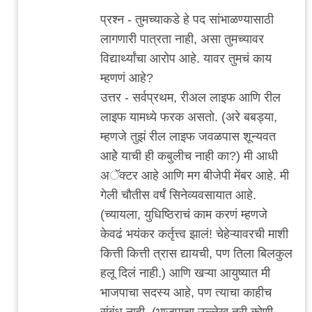
आहे
प्रश्न - तुमच्याकडे हे पद सांभाळण्यासाठी
by
लागणारी पात्रता नाही, असा तुमच्यावर
चिंतातुर
विद्यार्थ्यांचा आरोप आहे. यावर तुमचं काय
जंतू
म्हणणं आहे?
उत्तर - सर्वप्रथम, रीअल लाइफ आणि रील
लाइफ यामध्ये फरक असतो. (अरे बबड्या,
म्हणजे तुझं रील लाइफ जवळपास शून्यवत
आहेे याची ही कबुलीच नाही का?) मी आधी
अॅक्टर आहे आणि मग बीजेपी मेंबर आहे. मी
गेली चौतीस वर्षं सिनेव्यवसायात आहे.
(च्यायला, युधिष्ठिराचं काम करणं म्हणजे
केवढं भयंकर कर्तृत्त्व झालं! चेहेऱ्यावरची माशी
कित्ती कित्ती त्रास द्यायची, पण तिला बिलकुल
हलू दिलं नाही.) आणि खऱ्या आयुष्यात मी
भाजपाचा सदस्य आहे, पण त्याचा काहीच
संबंध नाही. (भाजपाचा उल्लेख तरी कोणी