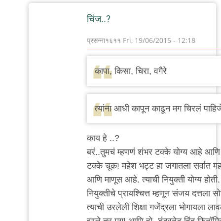
चिंज..?
प्रसन्ना१६११
Fri, 19/06/2015 - 12:18
In
reply
कापा, किसा, चिरा, वगैरे
to
कापा,
किसा,
त्यांना आधी कापून काढून मग चिरलं पाहिज
चिरा,
वगैरे
काय हे ..?
by
बरं..तुमचं म्हणणं शंभर टक्के योग्य आहे आणि
चिंतातुर
टक्के चूक! महेश भट्ट हा जगातला सर्वात 
जंतू
आणि माणूस आहे. त्याची नियुक्ती योग्य होती
नियुक्तीचे प्रायश्चित्त म्हणून संजय दत्तला 
त्याची उरलेली शिक्षा गजेंद्रला भोगायला लाव
झाले तर मग! आणि हो..
'इंटरनेट हिंदू फिनॉमि