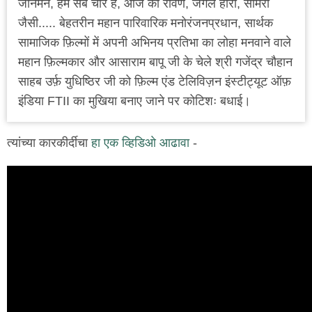
जानेमन, हम सब चोर हैं, आज का रावण, जंगल हीरो, सामरी
जैसी..... बेहतरीन महान पारिवारिक मनोरंजनप्रधान, सार्थक
सामाजिक फ़िल्मों में अपनी अभिनय प्रतिभा का लोहा मनवाने वाले
महान फ़िल्मकार और आसाराम बापू जी के चेले श्री गजेंद्र चौहान
साहब उर्फ़ युधिष्ठिर जी को फ़िल्म एंड टेलिविज़न इंस्टीट्यूट ऑफ़
इंडिया FTII का मुखिया बनाए जाने पर कोटिशः बधाई।
त्यांच्या कारकीर्दीचा
हा एक व्हिडिओ आढावा
-