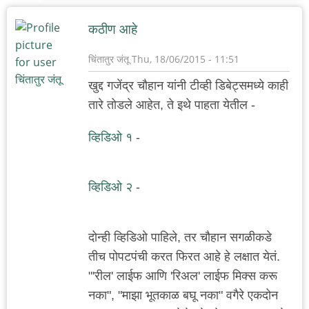
नितिन
कठीण आहे
थत्ते
चिंतातुर जंतू
Thu, 18/06/2015 - 11:51
खुद्द गजेंद्र चौहान यांनी टीव्ही डिबेट्समध्ये काही
तारे तोडले आहेत, ते इथे पाहता येतील -
व्हिडिओ १
-
व्हिडिओ २
-
दोन्ही व्हिडिओ पाहिले, तर चौहान सगळीकडे
तीच पोपटपंची करत फिरत आहे हे लक्षात येतं.
"'रील' लाईफ आणि 'रिअल' लाईफ मिक्स करू
नका", "माझा भूतकाळ बघू नका" वगैरे एकदोन