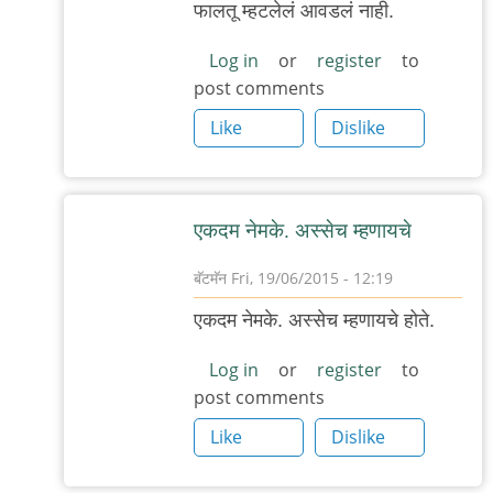
फालतू म्हटलेलं आवडलं नाही.
to
सरकारच्या
Log in
or
register
to
post comments
कृतीचे
समर्थन
Like
Dislike
by
नितिन
थत्ते
एकदम नेमके. अस्सेच म्हणायचे
बॅटमॅन
Fri, 19/06/2015 - 12:19
In
एकदम नेमके. अस्सेच म्हणायचे होते.
reply
to
Log in
or
register
to
post comments
सरकारच्या
कृतीचे
Like
Dislike
समर्थन
by