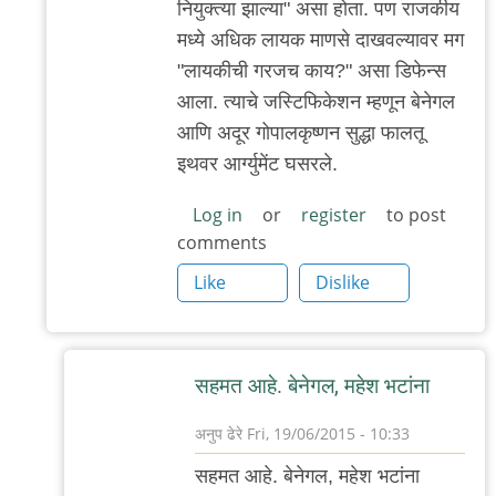
प्रसन्ना१६११
नियुक्त्या झाल्या" असा होता. पण राजकीय
मध्ये अधिक लायक माणसे दाखवल्यावर मग
"लायकीची गरजच काय?" असा डिफेन्स
आला. त्याचे जस्टिफिकेशन म्हणून बेनेगल
आणि अदूर गोपालकृष्णन सुद्धा फालतू
इथवर आर्ग्युमेंट घसरले.
Log in
or
register
to post
comments
Like
Dislike
सहमत आहे. बेनेगल, महेश भटांना
अनुप ढेरे
Fri, 19/06/2015 - 10:33
In
सहमत आहे. बेनेगल, महेश भटांना
reply