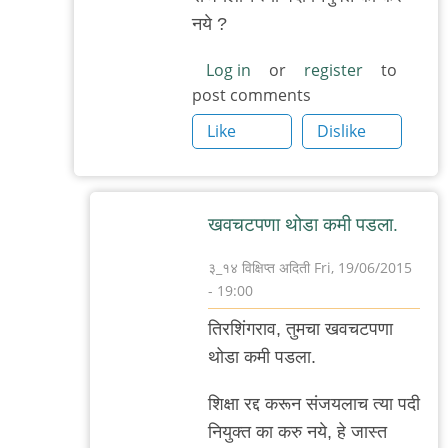
नये ?
Log in
or
register
to
post comments
Like
Dislike
खवचटपणा थोडा कमी पडला.
३_१४ विक्षिप्त अदिती
Fri, 19/06/2015
- 19:00
In
तिरशिंगराव, तुमचा खवचटपणा
reply
थोडा कमी पडला.
to
त्यापेक्षा
शिक्षा रद्द करून संजयलाच त्या पदी
by
नियुक्त का करु नये, हे जास्त