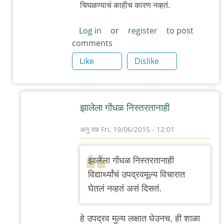
चिघळण्याचं काहीच कारण नव्हतं.
Log in
or
register
to post
comments
Like
Dislike
झालेला गोंधळ निस्तरतानाही
अनु राव
Fri, 19/06/2015 - 12:01
In
reply
झालेला गोंधळ निस्तरतानाही
to
विद्यार्थ्यांचं उपद्रवमूल्य विचारात
व्यावहारिक
घेतलं नव्हतं असं दिसतं.
अडचणी
by
हे उपद्रव मुल्य लक्षात घेउनच, ही शाळा