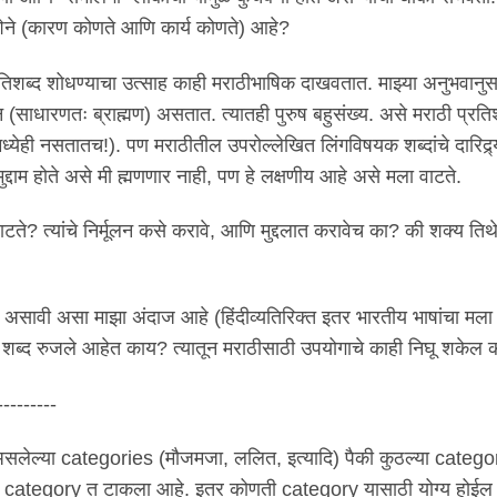
ेने (कारण कोणते आणि कार्य कोणते) आहे?
प्रतिशब्द शोधण्याचा उत्साह काही मराठीभाषिक दाखवतात. माझ्या अनुभवानु
 (साधारणतः ब्राह्मण) असतात. त्यातही पुरुष बहुसंख्य. असे मराठी प्रति
्येही नसतातच!). पण मराठीतील उपरोल्लेखित लिंगविषयक शब्दांचे दारिद्र्
े मुद्दाम होते असे मी ह्मणणार नाही, पण हे लक्षणीय आहे असे मला वाटते.
ाटते? त्यांचे निर्मूलन कसे करावे, आणि मुद्दलात करावेच का? की शक्य ति
 असावी असा माझा अंदाज आहे (हिंदीव्यतिरिक्त इतर भारतीय भाषांचा मल
 शब्द रुजले आहेत काय? त्यातून मराठीसाठी उपयोगाचे काही निघू शकेल
---------
असलेल्या categories (मौजमजा, ललित, इत्यादि) पैकी कुठल्या catego
" या category त टाकला आहे. इतर कोणती category यासाठी योग्य होईल 