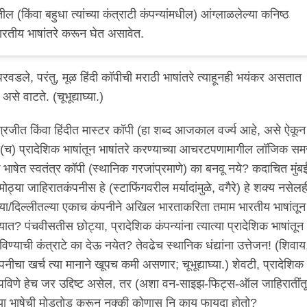
ील (किंवा बहुधा त्यांच्या कंत्राटी कंपन्यांमधील) आंग्लाळलेल्या कनिष्ठ
भारतीय भाषांतरे करून घेत असावेत.
रवडले, परंतु, मूळ हिंदी कॉपीची मराठी भाषांतरे त्याहूनही भयंकर असतात
से वाटते. (चूभूद्याघ्या.)
ंग्रजीत किंवा हिंदीत मास्टर कॉपी (हा शब्द आजकाल वर्ज्य आहे, असे ऐकून
ी(च) प्रादेशिक भाषांतून भाषांतरे करण्याच्या आचरटपणामागील लॉजिक स
क भाषेत स्वतंत्र कॉपी (स्थानिक गरजांप्रमाणे) का बनवू नये? कदाचित मुंब
 मोठ्या जाहिरातकंपनीस हे (स्टाफिंगवरील मर्यादांमुळे, वगैरे) हे शक्य नसेलह
तल्या/दिल्लीतल्या एकाच कंपनीने अखिल भारताकरिता तमाम भारतीय भाषांतून
ात? पंचवीसतीस छोट्या, प्रादेशिक कंपन्यांना त्यात्या प्रादेशिक भाषांतून
िण्याची कंत्राटे का देऊ नयेत? तेवढेच स्थानिक धंद्यांना उत्तेजन! (शिवाय
पनीचा खर्च त्या मानाने खूपच कमी असणार; चूभूद्याघ्या.) शेवटी, प्रादेशिक
पविणे हेच जर उद्दिष्ट असेल, तर (अशा वन-साइझ-फिट्स-ऑल जाहिरातींतून
ंच्या भाषेची मोडतोड करून नक्की कोणास नि काय फायदा होतो?