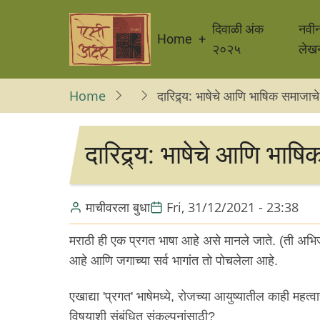
Skip
Main
to
दिवाळी अंक
नवी
Home
navigation
main
२०२५
लेख
content
Home
दारिद्र्य: भाषेचे आणि भाषिक समाजाचे
दारिद्र्य: भाषेचे आणि भाष
माचीवरला बुधा
Fri, 31/12/2021 - 23:38
मराठी ही एक प्रगत भाषा आहे असे मानले जाते. (ती अभि
आहे आणि जगाच्या सर्व भागांत तो पोचलेला आहे.
एखाद्या 'प्रगत' भाषेमध्ये, रोजच्या आयुष्यातील काही महत
विषयाशी संबंधित संकल्पनांसाठी?