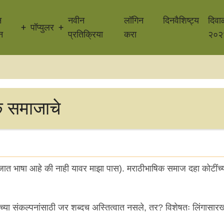
न
नवीन
लॉगिन
दिनवैशिष्ट्य
दिवा
पॉप्युलर
न
प्रतिक्रिया
करा
२०२
िक समाजाचे
जात भाषा आहे की नाही यावर माझा पास). मराठीभाषिक समाज दहा कोटींच्
्वाच्या संकल्पनांसाठी जर शब्दच अस्तित्वात नसले, तर? विशेषतः लिंगासारख