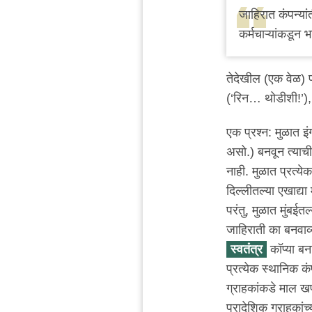
reply
जाहिरात कंपन्यांत
to
कर्मचाऱ्यांकडून 
सहमत
by
तेदेखील (एक वेळ) प
माचीवरला
(‘रिन… थोडीशी!’), अ
बुधा
एक प्रश्न: मुळात इ
असो.) बनवून त्याच
नाही. मुळात प्रत्ये
दिल्लीतल्या एखाद्या
परंतु, मुळात मुंबई
जाहिराती का बनवाव्य
स्वतंत्र
कॉप्या बनव
प्रत्येक स्थानिक कं
ग्राहकांकडे माल ख
प्रादेशिक ग्राहका