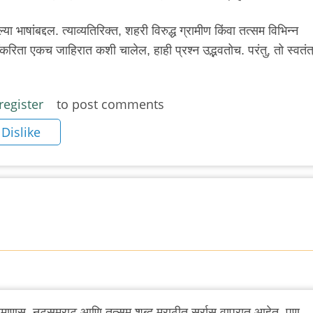
्या भाषांबद्दल. त्याव्यतिरिक्त, शहरी विरुद्ध ग्रामीण किंवा तत्सम विभिन्न
मींकरिता एकच जाहिरात कशी चालेल, हाही प्रश्न उद्भवतोच. परंतु, तो स्वतंत्र 
register
to post comments
Dislike
, देवमाणूस, नटसम्राट आणि तत्सम शब्द मराठीत सर्रास वापरात आहेत. पण