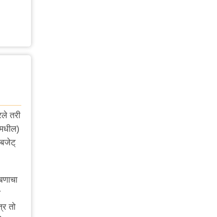
रले तरी
ांमधील)
बजेट्
ाबणाचा
त
त्र तो