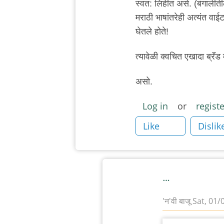
कोल्हटकर
स्वत: लिहीत असे. (बंगालीतील
मराठी भाषांतरेही अत्यंत वाईट 
घेतले होते!
त्यावेळी क्वचित एखादा ब्रॅं
असो.
Log in
or
registe
Like
Dislik
…
'न'वी बाजू
Sat, 01/
In