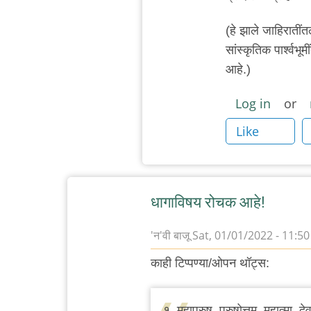
(हे झाले जाहिरातींतल
सांस्कृतिक पार्श्वभू
आहे.)
Log in
or
Like
धागाविषय रोचक आहे!
'न'वी बाजू
Sat, 01/01/2022 - 11:50
काही टिप्पण्या/ओपन थॉट्स:
१. महापुरुष, पुरुषोत्तम, महात्मा