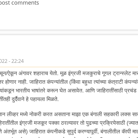
post comments
022 - 22:24
वाचून/ऐकून अंगावर शहाराच येतो. मूळ इंग्रजी मजकुराचे गूगल ट्रान्स्लेट मा
णार नाही. जाहिरात कंपन्यांतील (किंवा बहुधा त्यांच्या कंत्राटी कंपन्य
ाऱ्यांकडून भारतीय भाषांतरे करून घेत असावेत. आणि जाहिरातींसाठी प्रचंड 
ींतही दुर्दैवाने हे पहायला मिळते.
तान लीव्हर मध्ये नोकरी करत असताना माझा एक बंगाली सहकारी लक्स स
हिरातींतील इंग्रजी मजकूर पक्का ठरल्यावर तो पुढच्या प्रक्रियेसाठी (ज्या
े अंतर्भूत असे) जाहिरात कंपनीकडे सुपुर्द करण्यापूर्वी, बंगालीतील कॅापी मा