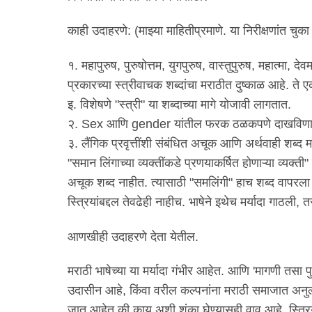
काही उदाहरणे: (माझ्या माहितीप्रमाणे. या निरीक्षणांत चुक
१. महापुरुष, पुरुषोत्तम, युगपुरुष, वास्तुपुरुष, महात्म
प्रकारच्या स्त्रीवाचक शब्दांचा मराठीत दुष्काळ आहे. ते
इ. विशेषणे "स्त्री" या शब्दाच्या मागे योजावी लागतात.
२. Sex आणि gender यांतील फरक ठळकपणे दाखविणारे 
३. लैंगिक प्रवृत्तींशी संबंधित अचूक आणि अर्थवाही शब्द
"समान लिंगाच्या व्यक्तींकडे प्रणयाकर्षित होणाऱ्या व्यक्ती
अचूक शब्द नाहीत. त्यासाठी "समलिंगी" हाच शब्द वापरला ज
स्त्रियांबद्दल तेवढेही नाहीच. भाषेने इथेच मर्यादा गाठ
आणखीही उदाहरणे देता येतील.
मराठी भाषेच्या या मर्यादा गंभीर आहेत. आणि 'मागणी तसा 
उदासीन आहे, किंवा वरील कल्पनांना मराठी समाजात अनुल्ल
जात आहेत की काय अशी शंका घेण्यासही वाव आहे. स्त्रि