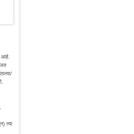
 आहे.
मजत
ईतल्या/
ी.
,
) त्या