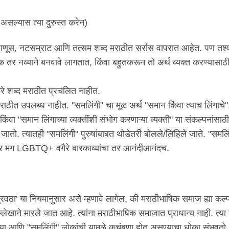
ा असल्यास त्या दुरुस्त करेन)
ा, देवमाणूस, नटसम्राट आणि तत्सम शब्द मराठीत सर्रास वापरात आहेत. पण तश्
 एक तर नव्याने बनवावे लागतात, किंवा बहुतकरून तो अर्थ व्यक्त करण्यासा
शब्द मराठीत प्रचलित नाहीत.
 मराठीत उपलब्ध नाहीत. "समलिंगी" चा मूळ अर्थ "समान किंवा त्याच लिंगाचे
" किंवा "समान लिंगाच्या व्यक्तींशी संभोग करणाऱ्या व्यक्ती" या संकल्पनांसा
ातो. त्यातही "समलिंगी" पुरुषांबाबत थोडेतरी बोलले/लिहिले जाते. "समलि
ली, तर मग LGBTQ+ वगैरे बारकाव्यांचा तर आनंदीआनंदच.
पुरवठा' या नियमानुसार असे म्हणावे लागेल, की मराठीभाषिक समाज ह्या कल्प
ेखाने मारले जात आहे. त्यांना मराठीभाषिक समाजात प्राधान्य नाही. त्या
या आणि "समलिंगी" लोकांची यामुळे कुचंबणा होत असण्याचा धोका संभवतो.