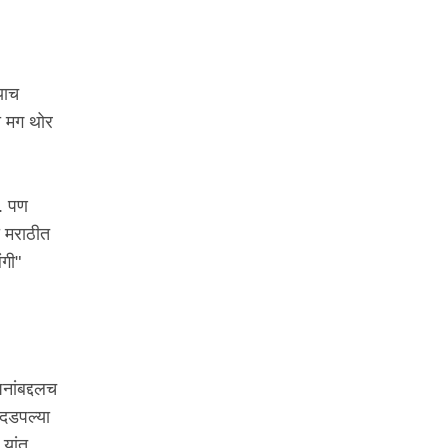
याच
ठी मग थोर
". पण
ठी मराठीत
ंगी"
नांबद्दलच
 दडपल्या
 यांत