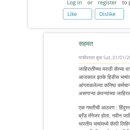
Log in
or
register
to 
Like
Dislike
सहमत
माचीवरला बुधा
Sat, 01/01/2
In
जाहिरातींच्या मराठी कॅाप्या 
reply
आजकाल इतके हिडीस भाषांतर हो
to
आंग्लाळलेल्या कनिष्ठ कर्मच
मराठीचे
असणाऱ्या कंपन्यांच्या जाहिरात
pidginisation
पिजिनीकरण
एक गमतीची आठवण : हिंदुस्
by
ब्रॅंड मॅनेजर होता. नवीन जा
अरविंद
भारतीय भाषांमध्ये कॅापी लिहिण