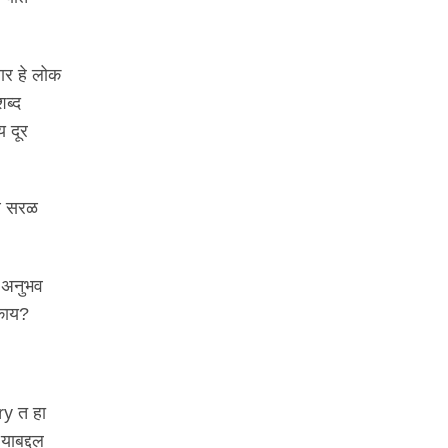
सार हे लोक
शब्द
य दूर
थे सरळ
ा अनुभव
 काय?
ry त हा
याबद्दल