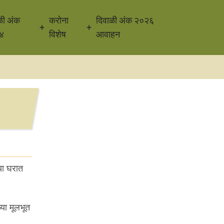
ळी अंक
करोना
दिवाळी अंक २०२६
४
विशेष
आवाहन
या घरात
्या मूलभूत